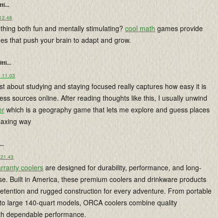
ti...
 12.48
thing both fun and mentally stimulating?
cool math
games provide
es that push your brain to adapt and grow.
tti...
o 11.03
ost about studying and staying focused really captures how easy it is
less sources online. After reading thoughts like this, I usually unwind
er
which is a geography game that lets me explore and guess places
laxing way
...
 21.43
rranty coolers
are designed for durability, performance, and long-
use. Built in America, these premium coolers and drinkware products
e retention and rugged construction for every adventure. From portable
 to large 140-quart models, ORCA coolers combine quality
th dependable performance.