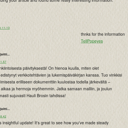
ading your article and found some really interesting information.
o 11.13
thnks for the information
TellPopeyes
joitti...
11.57
enkiintoisesta päivityksestä! On hienoa kuulla, miten olet
ti edistynyt verkkotehtävien ja lukemispäiväkirjan kanssa. Tuo vinkkisi
oimisesta erilliseen dokumenttiin kuulostaa todella järkevältä –
 aikaa ja hermoja myöhemmin. Jatka samaan malliin, ja joulun
asti sujuvasti Hauli Brosin tahdissa!
joitti...
 8.42
s insightful update! It's great to see how you've made steady