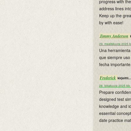
progress with the
address lines int
Keep up the great
by with ease!
Jimmy Anderson
29. maaliskuuta 2025 k
Una herramienta 
que siempre uso 
fecha importante.
Frederick
kirjoitti...
28. lokakuuta 2025 klo
Prepare confident
designed test sim
knowledge and id
essential concept
date practice mat