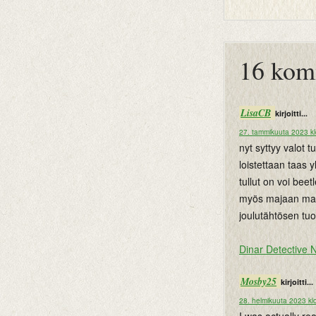
btemplates
16 kom
LisaCB
kirjoitti...
27. tammikuuta 2023 kl
nyt syttyy valot 
loistettaan taas 
tullut on voi bee
myös majaan mata
joulutähtösen t
Dinar Detective 
Mosby25
kirjoitti...
28. helmikuuta 2023 kl