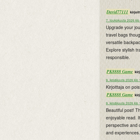
David77111
kirjoitt
7. toukokuuta 2026 klo
Upgrade your jo
travel bags thoug
versatile backpac
Explore stylish t
responsible.
PK8888 Game
kirj
9. kesäkuuta 2026 klo 
Kirjoittaja on po
PK8888 Game
kirj
9. kesäkuuta 2026 klo 
Beautiful post! 
enjoyable read. I
perspective and c
and experiences