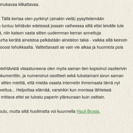
n mukavaa klikattavaa.
. Tällä kertaa olen pyrkinyt (ainakin vielä) pysyttelemään
tuntuu tehtävän edetessä jossain vaiheessa siltä ettei leivälle tule
iä, niin katson vasta sitten uudemman kerran annettuja
urha kerätä aineistoa pelkästään aineiston takia - vaikka sillä keinoin
tooosi tehokkaalta. Valitettavasti se vain vie aikaa ja huomiota pois
tehtävistä viisastuneena olen myös saman tien kopioinut osoiterivin
okumenttiin, ja numeroinut osoitteet sekä tulostamani sivun saman
se sitten miettiä, että mistäs osasta internetin ihmemaata tämä nyt
aivettua... Helpottaa elämää, varsinkin kun monissa lähteissä
n mittava ettei se tulostu paperin yläreunaan kuin osittain.
joulu, mutta siitä huolimatta voi kuunnella
Hauli Brosia.