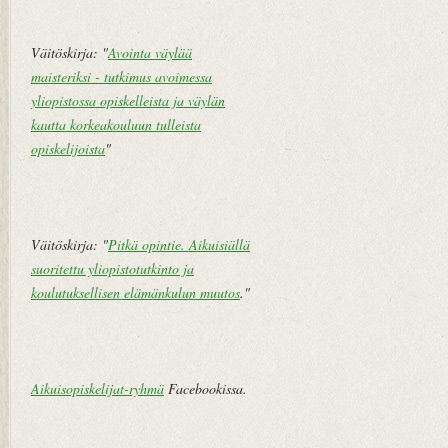
pi
vi
Väitöskirja: "
Avointa väylää
e
maisteriksi - tutkimus avoimessa
st
yliopistossa opiskelleista ja väylän
i
kautta korkeakouluun tulleista
opiskelijoista
"
Väitöskirja: "
Pitkä opintie. Aikuisiällä
suoritettu yliopistotutkinto ja
koulutuksellisen elämänkulun muutos
."
Aikuisopiskelijat-ryhmä
Facebookissa.