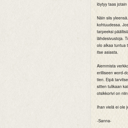
löytyy taas jotai
Näin siis yleensä
kohtuudessa. Jos 
tarpeeksi päällis
lähdesivustoja. T
olo alkaa tuntua 
itse asiasta.
Aiemmista verkko
erilliseen word-d
tien. Eipä tarvit
sitten tulikaan k
otsikkorivi on nii
Ihan vielä ei ole 
-Sanna-