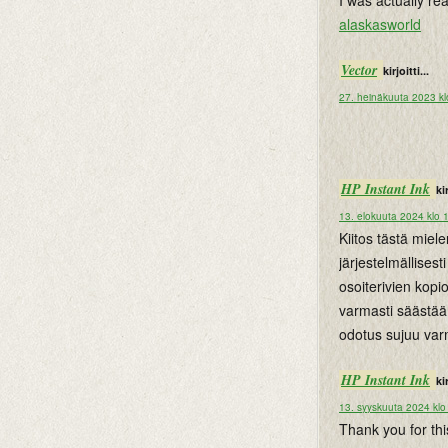
I was actually re
alaskasworld
Vector
kirjoitti...
27. heinäkuuta 2023 kl
HP Instant Ink
kir
13. elokuuta 2024 klo 
Kiitos tästä miel
järjestelmällises
osoiterivien kopi
varmasti säästää
odotus sujuu varm
HP Instant Ink
kir
13. syyskuuta 2024 klo
Thank you for thi