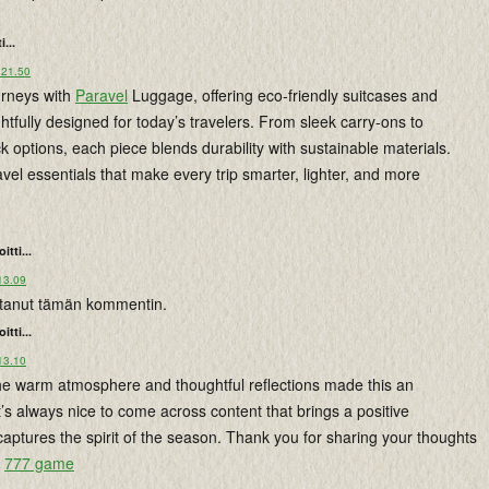
i...
 21.50
urneys with
Paravel
Luggage, offering eco-friendly suitcases and
htfully designed for today’s travelers. From sleek carry-ons to
k options, each piece blends durability with sustainable materials.
ravel essentials that make every trip smarter, lighter, and more
oitti...
13.09
istanut tämän kommentin.
oitti...
13.10
The warm atmosphere and thoughtful reflections made this an
t’s always nice to come across content that brings a positive
aptures the spirit of the season. Thank you for sharing your thoughts
.
777 game