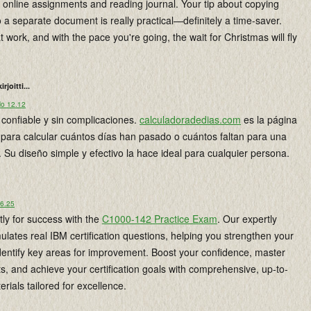
 online assignments and reading journal. Your tip about copying
o a separate document is really practical—definitely a time-saver.
 work, and with the pace you're going, the wait for Christmas will fly
kirjoitti...
lo 12.12
confiable y sin complicaciones.
calculadoradedias.com
es la página
para calcular cuántos días han pasado o cuántos faltan para una
 Su diseño simple y efectivo la hace ideal para cualquier persona.
 6.25
ly for success with the
C1000-142 Practice Exam
. Our expertly
ulates real IBM certification questions, helping you strengthen your
entify key areas for improvement. Boost your confidence, master
s, and achieve your certification goals with comprehensive, up-to-
erials tailored for excellence.