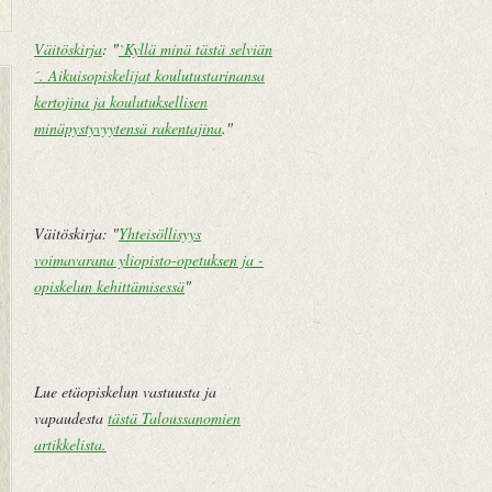
Väitöskirja
: "
`Kyllä minä tästä selviän
´. Aikuisopiskelijat koulutustarinansa
U
E
kertojina ja koulutuksellisen
u
t
minäpystyvyytensä rakentajina
."
d
u
e
s
m
i
pi
v
Väitöskirja: "
Yhteisöllisyys
te
u
voimavarana yliopisto-opetuksen ja -
k
opiskelun kehittämisessä
"
st
i
V
a
Lue etäopiskelun vastuusta ja
n
vapaudesta
tästä Taloussanomien
h
artikkelista
.
e
m