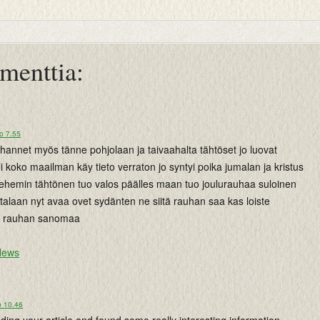
menttia:
o 7.55
tuhannet myös tänne pohjolaan ja taivaahalta tähtöset jo luovat
yli koko maailman käy tieto verraton jo syntyi poika jumalan ja kristus
tlehemin tähtönen tuo valos päälles maan tuo joulurauhaa suloinen
laan nyt avaa ovet sydänten ne siitä rauhan saa kas loiste
uo rauhan sanomaa
News
o 10.46