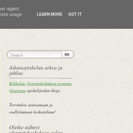
user-agent
erate usage
LEARN MORE
GOT IT
ETUSIVU
Aikuisopiskelun arkea ja
juhlaa
Kokkolan yliopistokeskuksen avoimen
yliopiston
opiskelijoiden blogi.
Tervetuloa seuraamaan ja
osallistumaan keskusteluun!
Oletko nähnyt
yliopistokeskuksen aulan