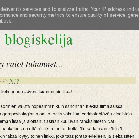
eliver its services and to analyze traffic. Your IP address and 
ormance and security metrics to ensure quality of service, gen
abuse.
 blogiskelija
y valot tuhannet...
K
klo
20.52
ta kolmannen adventtisunnuntain iltaa!
t sormien välistä nopeammin kuin sanonnan hiekka tiimalasissa.
a geropsykologiasta on koneella valmiina, verkkotehtävän aineistoja
ieman lisää ja aloittanut asiaan kuuluvan ranskalaiset viivat -
hankaluus on että aineisto tuntuu hetkittäin karkaavan käsistä:
kin takaa löytyy toinen linkki, joka taas johtaa edelleen, ja sieltä sitten