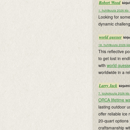
Robert Wood
kirjoit
1. huhtikuuta 2026 klo
Looking for some
dynamic challeng
world guesser
kirjoi
18. huhtikuuta 2026 kl
This reflective p
to get lost in end
with
world guess
worldwide in a re
Larry Jack
kirjoitti
7. toukokuuta 2026 klo
ORCA lifetime wa
lasting outdoor 
offer reliable ic
20-quart options
craftsmanship wi