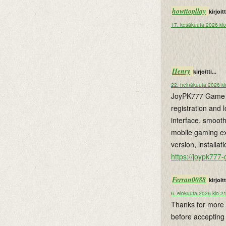
howttopllay
kirjoitt
17. kesäkuuta 2026 kl
Henry
kirjoitti...
22. heinäkuuta 2026 kl
JoyPK777 Game of
registration and l
interface, smoot
mobile gaming ex
version, installa
https://joypk777
Ferran0088
kirjoitt
6. elokuuta 2026 klo 2
Thanks for more 
before accepting 