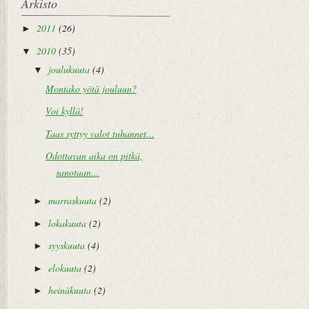
Arkisto
2011
(26)
►
2010
(35)
▼
joulukuuta
(4)
▼
Montako yötä jouluun?
Voi kyllä!
Taas syttyy valot tuhannet...
Odottavan aika on pitkä,
sanotaan...
marraskuuta
(2)
►
lokakuuta
(2)
►
syyskuuta
(4)
►
elokuuta
(2)
►
heinäkuuta
(2)
►