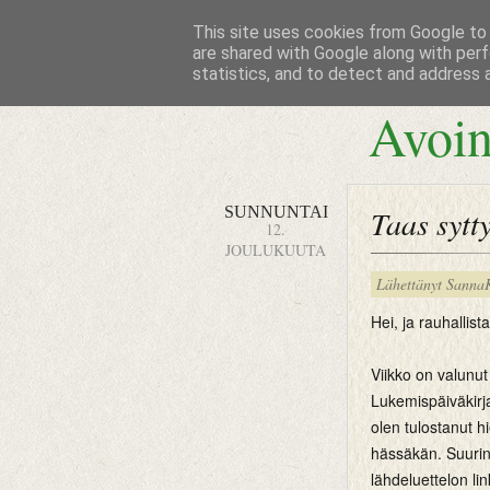
This site uses cookies from Google to d
are shared with Google along with perf
statistics, and to detect and address 
Avoin
SUNNUNTAI
Taas sytty
12.
JOULUKUUTA
Lähettänyt
Sanna
Hei, ja rauhallis
Viikko on valunu
Lukemispäiväkirj
olen tulostanut h
hässäkän. Suurin 
lähdeluettelon lin