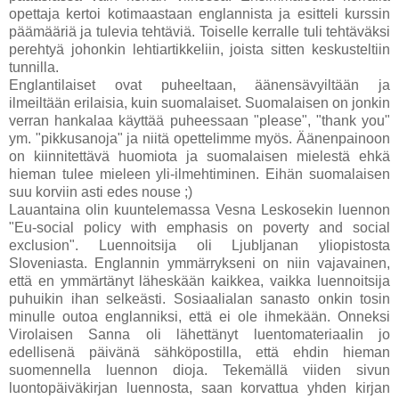
opettaja kertoi kotimaastaan englannista ja esitteli kurssin
päämääriä ja tulevia tehtäviä. Toiselle kerralle tuli tehtäväksi
perehtyä johonkin lehtiartikkeliin, joista sitten keskusteltiin
tunnilla.
Englantilaiset ovat puheeltaan, äänensävyiltään ja
ilmeiltään erilaisia, kuin suomalaiset. Suomalaisen on jonkin
verran hankalaa käyttää puheessaan "please", "thank you"
ym. "pikkusanoja" ja niitä opettelimme myös. Äänenpainoon
on kiinnitettävä huomiota ja suomalaisen mielestä ehkä
hieman tulee mieleen yli-ilmehtiminen. Eihän suomalaisen
suu korviin asti edes nouse ;)
Lauantaina olin kuuntelemassa Vesna Leskosekin luennon
"Eu-social policy with emphasis on poverty and social
exclusion". Luennoitsija oli Ljubljanan yliopistosta
Sloveniasta. Englannin ymmärrykseni on niin vajavainen,
että en ymmärtänyt läheskään kaikkea, vaikka luennoitsija
puhuikin ihan selkeästi. Sosiaalialan sanasto onkin tosin
minulle outoa englanniksi, että ei ole ihmekään. Onneksi
Virolaisen Sanna oli lähettänyt luentomateriaalin jo
edellisenä päivänä sähköpostilla, että ehdin hieman
suomennella luennon dioja. Tekemällä viiden sivun
luontopäiväkirjan luennosta, saan korvattua yhden kirjan