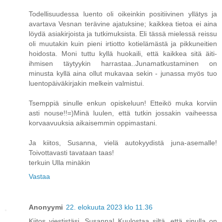
Todellisuudessa luento oli oikeinkin positiivinen yllätys ja
avartava Vesnan terävine ajatuksine; kaikkea tietoa ei aina
löydä asiakirjoista ja tutkimuksista. Eli tässä mielessä reissu
oli muutakin kuin pieni irtiotto kotielämästä ja pikkuneitien
hoidosta. Moni tuttu kyllä huokaili, että kaikkea sitä äiti-
ihmisen täytyykin harrastaa..Junamatkustaminen on
minusta kyllä aina ollut mukavaa sekin - junassa myös tuo
luentopäiväkirjakin melkein valmistui.
Tsemppiä sinulle enkun opiskeluun! Etteikö muka korviin
asti nouse!!=)Minä luulen, että tutkin jossakin vaiheessa
korvaavuuksia aikaisemmin oppimastani.
Ja kiitos, Susanna, vielä autokyydistä juna-asemalle!
Toivottavasti tavataan taas!
terkuin Ulla minäkin
Vastaa
Anonyymi
22. elokuuta 2023 klo 11.36
Kiitos viestistäsi, Susanna! Kuulostaa siltä, että sinulla on