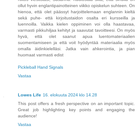
ollut hyvin englantipainotteinen viikko opiskelun suhteen. On
hienoa, että olet päässyt harjoittelemaan englannin kieltä
sekä puhe- että kirjoitustaidon osalta eri kursseilla ja
luennoilla. Vaikka kielen oppiminen voi olla haastavaa,
varmasti pikkuhiljaa kehityt ja saavutat tavoitteesi. On myös
hyvä, että olet saanut apua luentomateriaalien
suomentamiseen ja että voit hyödyntää materiaalia myös
omalla äidinkielelläsi. Jatka vain ahkerointia, ja pian
huomaat varmasti edist
Pickleball Hand Signals
Vastaa
Lowes Life
16. elokuuta 2024 klo 14.28
This post offers a fresh perspective on an important topic.
Great job highlighting key points and engaging the
audience!
Vastaa