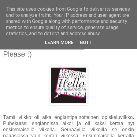
This site uses cookies from Google to deliver its services
Avoin blogiskelija
and to analyze traffic. Your IP address and user-agent are
shared with Google along with performance and security
metrics to ensure quality of service, generate usage
statistics, and to detect and address abuse.
▼
LEARN MORE
GOT IT
sunnuntai 14. maaliskuuta 2010
Please ;)
Tämä viikko oli aika englantipainotteinen opiskeluviikko.
Puhekurssi englannissa alkoi ja oli kaksi kertaa nyt
ensimmäisellä viikolla. Seuraavilla viikoilla se onkin
pääasiassa vain kerran viikossa. Ensimmäisellä kerralla