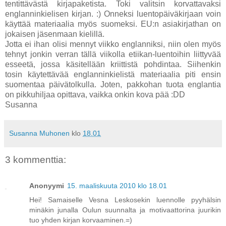
tentittävästä kirjapaketista. Toki valitsin korvattavaksi
englanninkielisen kirjan. :) Onneksi luentopäiväkirjaan voin
käyttää materiaalia myös suomeksi. EU:n asiakirjathan on
jokaisen jäsenmaan kielillä.
Jotta ei ihan olisi mennyt viikko englanniksi, niin olen myös
tehnyt jonkin verran tällä viikolla etiikan-luentoihin liittyvää
esseetä, jossa käsitellään kriittistä pohdintaa. Siihenkin
tosin käytettävää englanninkielistä materiaalia piti ensin
suomentaa päivätolkulla. Joten, pakkohan tuota englantia
on pikkuhiljaa opittava, vaikka onkin kova pää :DD
Susanna
Susanna Muhonen
klo
18.01
3 kommenttia:
Anonyymi
15. maaliskuuta 2010 klo 18.01
Hei! Samaiselle Vesna Leskosekin luennolle pyyhälsin
minäkin junalla Oulun suunnalta ja motivaattorina juurikin
tuo yhden kirjan korvaaminen.=)