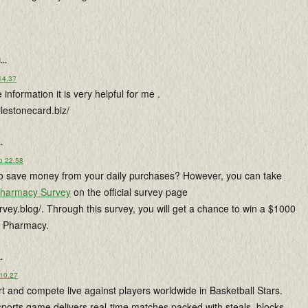
...
14.37
information it is very helpful for me .
lestonecard.biz/
..
o 22.58
to save money from your daily purchases? However, you can take
harmacy Survey
on the official survey page
vey.blog/. Through this survey, you will get a chance to win a $1000
 Pharmacy.
..
 10.27
rt and compete live against players worldwide in Basketball Stars.
sports game delivers real-time matches packed with steals, blocks,