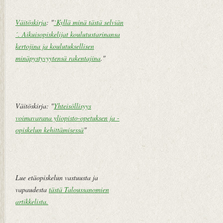
st
Väitöskirja
: "
`Kyllä minä tästä selviän
i
´. Aikuisopiskelijat koulutustarinansa
V
kertojina ja koulutuksellisen
a
minäpystyvyytensä rakentajina
."
n
h
e
m
Väitöskirja: "
Yhteisöllisyys
pi
voimavarana yliopisto-opetuksen ja -
vi
opiskelun kehittämisessä
"
e
st
i
Lue etäopiskelun vastuusta ja
vapaudesta
tästä Taloussanomien
artikkelista
.