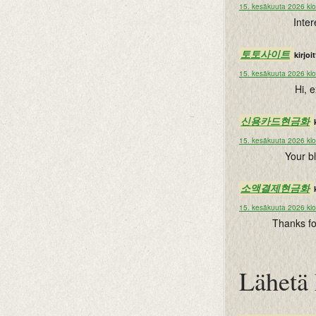
15. kesäkuuta 2026 kl
Inter
토토사이트
kirjoitt
15. kesäkuuta 2026 kl
Hi, e
신용카드현금화
15. kesäkuuta 2026 kl
Your b
소액결제현금화
15. kesäkuuta 2026 kl
Thanks for
Lähetä