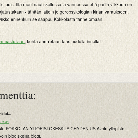
isi pois. Ilta meni nautiskellessa ja vannoessa että pariin viikkoon en
ajatustakaan - tänään laitoin jo geropsykologian kirjan varaukseen.
viikko ennenkuin se saapuu Kokkolasta tänne omaan
...
ummastellaan
, kohta aherretaan taas uudella innolla!
menttia:
rjoitti...
o 6.34
pisto KOKKOLAN YLIOPISTOKESKUS CHYDENIUS Avoin yliopisto ...
in blogiskelija blogi.