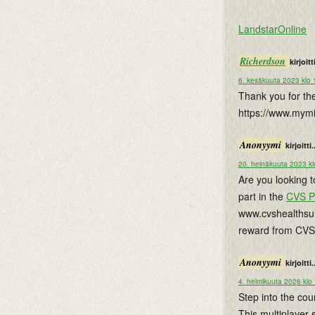
LandstarOnline
Richerdson
kirjoitti
6. kesäkuuta 2023 klo 
Thank you for the 
https://www.mymi
Anonyymi
kirjoitti.
20. heinäkuuta 2023 kl
Are you looking 
part in the
CVS P
www.cvshealthsur
reward from CVS
Anonyymi
kirjoitti.
4. helmikuuta 2026 klo
Step into the cou
This multiplayer 