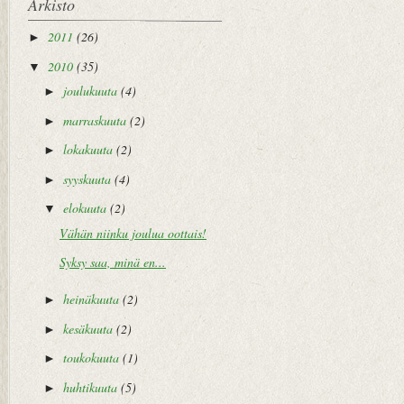
Arkisto
2011
(26)
►
2010
(35)
▼
joulukuuta
(4)
►
marraskuuta
(2)
►
lokakuuta
(2)
►
syyskuuta
(4)
►
elokuuta
(2)
▼
Vähän niinku joulua oottais!
Syksy saa, minä en...
heinäkuuta
(2)
►
kesäkuuta
(2)
►
toukokuuta
(1)
►
huhtikuuta
(5)
►