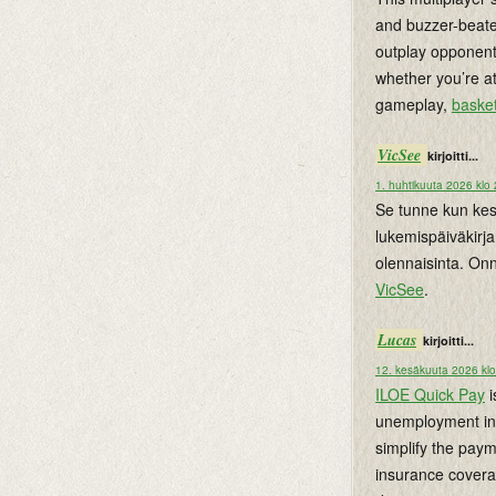
and buzzer-beate
outplay opponent
whether you’re at
gameplay,
basket
VicSee
kirjoitti...
1. huhtikuuta 2026 klo
Se tunne kun kesä
lukemispäiväkirja
olennaisinta. Onn
VicSee
.
Lucas
kirjoitti...
12. kesäkuuta 2026 klo
ILOE Quick Pay
i
unemployment ins
simplify the paym
insurance coverag