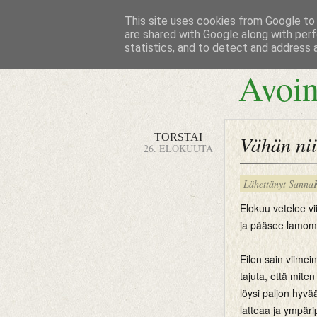
This site uses cookies from Google to d
are shared with Google along with perf
statistics, and to detect and address 
Avoin
TORSTAI
Vähän nii
26. ELOKUUTA
Lähettänyt
Sanna
Elokuu vetelee vi
ja pääsee lamoma
Eilen sain viimei
tajuta, että miten 
löysi paljon hyvä
latteaa ja ympäri