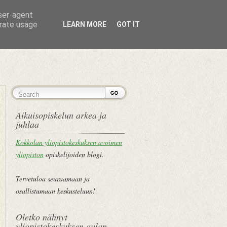
user-agent
erate usage
LEARN MORE
GOT IT
ETUSIVU
Aikuisopiskelun arkea ja
juhlaa
Kokkolan yliopistokeskuksen avoimen
yliopiston
opiskelijoiden blogi.
Tervetuloa seuraamaan ja
osallistumaan keskusteluun!
Oletko nähnyt
yliopistokeskuksen aulan