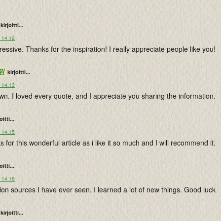
kirjoitti...
o 14.12
ressive. Thanks for the inspiration! I really appreciate people like you!
위
kirjoitti...
o 14.13
wn. I loved every quote, and I appreciate you sharing the information.
oitti...
o 14.15
 for this wonderful article as i like it so much and I will recommend it.
oitti...
o 14.16
ion sources I have ever seen. I learned a lot of new things. Good luck
kirjoitti...