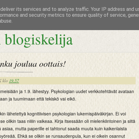
eliver its services and to analyze traffic. Your IP address and 
ormance and security metrics to ensure quality of service, gen
abuse.
 blogiskelija
nku joulua oottais!
K
klo
19.57
imeisiään ja 1.9. lähestyy. Psykologian uudet verkkotehtävät avataan
an ja tuumimaan että tekiskö vai eikö.
nkin lähetettyä kognitiivisen psykologian lukemispäiväkirjan. Ei voi
se olikin taas niiiin vaikeaa. Kirja itsessään oli mielenkiintoinen ja siitä
ä asiaa, mutta paperille ei tahtonut saada muuta kuin kaikenlaista
pyöreää. Ehkä se olikin se runsaudenpula, kun ei oikein osannut