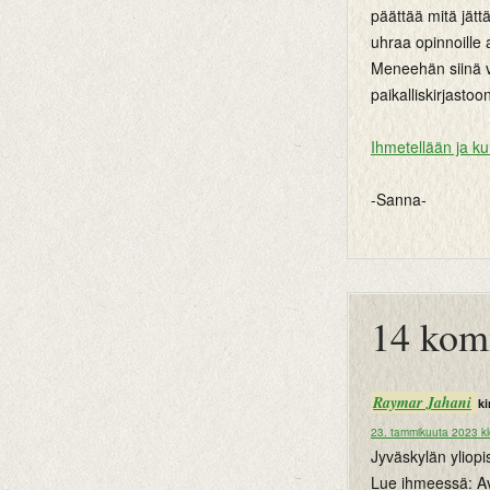
päättää mitä jättä
uhraa opinnoille 
Meneehän siinä 
paikalliskirjastoon
Ihmetellään ja k
-Sanna-
btemplates
14 kom
Raymar Jahani
ki
23. tammikuuta 2023 kl
Jyväskylän ylio
Lue ihmeessä: Avo