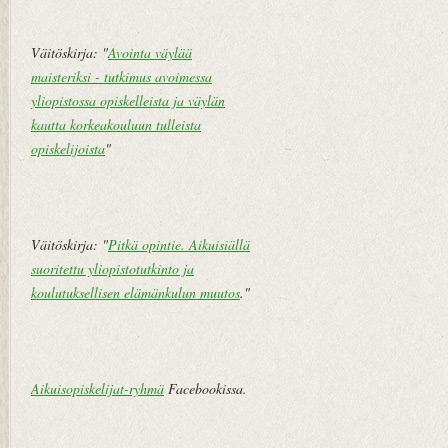
Väitöskirja: "
Avointa väylää
maisteriksi - tutkimus avoimessa
yliopistossa opiskelleista ja väylän
kautta korkeakouluun tulleista
opiskelijoista
"
Väitöskirja: "
Pitkä opintie. Aikuisiällä
suoritettu yliopistotutkinto ja
koulutuksellisen elämänkulun muutos
."
Aikuisopiskelijat-ryhmä
Facebookissa.