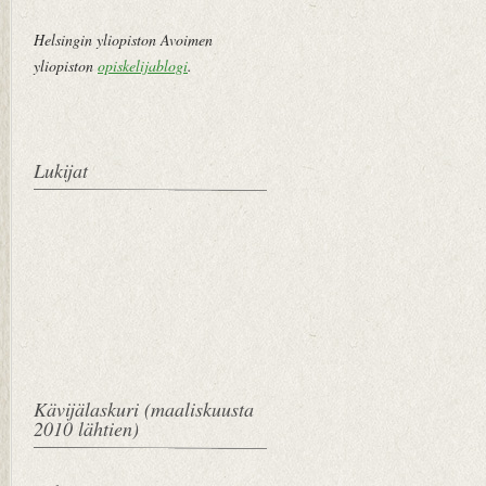
Helsingin yliopiston Avoimen
yliopiston
opiskelijablogi
.
Lukijat
Kävijälaskuri (maaliskuusta
2010 lähtien)