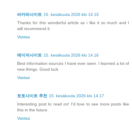
바카라사이트
15. kesäkuuta 2026 klo 14.15
Thanks for this wonderful article as i like it so much and I
will recommend it.
Vastaa
메이저사이트
15. kesäkuuta 2026 klo 14.16
Best information sources I have ever seen. I learned a lot of
new things. Good luck
Vastaa
토토사이트 추천
15. kesäkuuta 2026 klo 14.17
Interesting post to read on! I'd love to see more posts like
this in the future
Vastaa