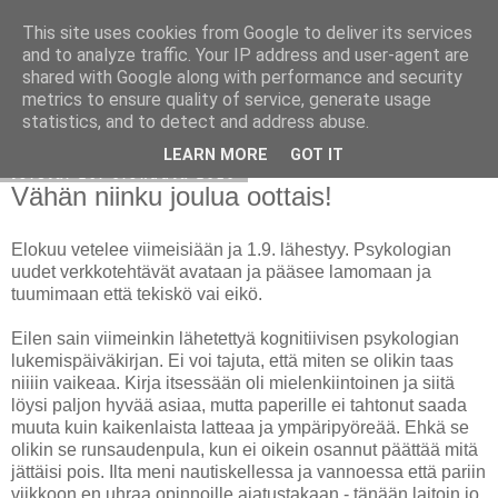
This site uses cookies from Google to deliver its services
Avoin blogiskelija
and to analyze traffic. Your IP address and user-agent are
shared with Google along with performance and security
metrics to ensure quality of service, generate usage
statistics, and to detect and address abuse.
▼
LEARN MORE
GOT IT
torstai 26. elokuuta 2010
Vähän niinku joulua oottais!
Elokuu vetelee viimeisiään ja 1.9. lähestyy. Psykologian
uudet verkkotehtävät avataan ja pääsee lamomaan ja
tuumimaan että tekiskö vai eikö.
Eilen sain viimeinkin lähetettyä kognitiivisen psykologian
lukemispäiväkirjan. Ei voi tajuta, että miten se olikin taas
niiiin vaikeaa. Kirja itsessään oli mielenkiintoinen ja siitä
löysi paljon hyvää asiaa, mutta paperille ei tahtonut saada
muuta kuin kaikenlaista latteaa ja ympäripyöreää. Ehkä se
olikin se runsaudenpula, kun ei oikein osannut päättää mitä
jättäisi pois. Ilta meni nautiskellessa ja vannoessa että pariin
viikkoon en uhraa opinnoille ajatustakaan - tänään laitoin jo