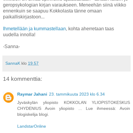
geropsykologian kirjan varaukseen. Meneehän siinä viikko
ennenkuin se saapuu Kokkolasta tänne omaan
paikalliskirjastoon...
Ihmetellään ja kummastellaan
, kohta aherretaan taas
uudella innolla!
-Sanna-
SannaK
klo
19.57
14 kommenttia:
Raymar Jahani
23. tammikuuta 2023 klo 6.34
Jyväskylän yliopisto KOKKOLAN YLIOPISTOKESKUS
CHYDENIUS Avoin yliopisto ... Lue ihmeessä: Avoin
blogiskelija blogi.
LandstarOnline