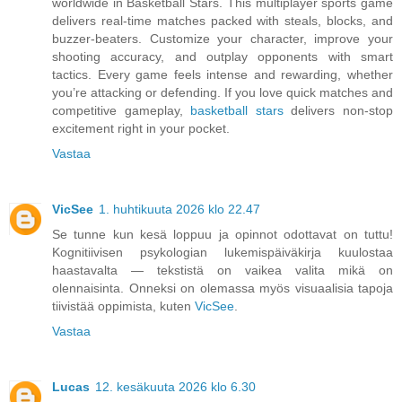
worldwide in Basketball Stars. This multiplayer sports game
delivers real-time matches packed with steals, blocks, and
buzzer-beaters. Customize your character, improve your
shooting accuracy, and outplay opponents with smart
tactics. Every game feels intense and rewarding, whether
you’re attacking or defending. If you love quick matches and
competitive gameplay,
basketball stars
delivers non-stop
excitement right in your pocket.
Vastaa
VicSee
1. huhtikuuta 2026 klo 22.47
Se tunne kun kesä loppuu ja opinnot odottavat on tuttu!
Kognitiivisen psykologian lukemispäiväkirja kuulostaa
haastavalta — tekstistä on vaikea valita mikä on
olennaisinta. Onneksi on olemassa myös visuaalisia tapoja
tiivistää oppimista, kuten
VicSee
.
Vastaa
Lucas
12. kesäkuuta 2026 klo 6.30