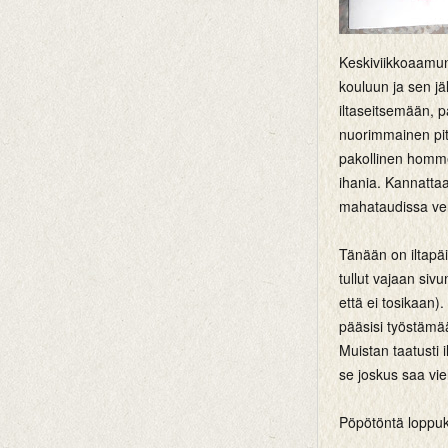
Keskiviikkoaamun
kouluun ja sen jäl
iltaseitsemään, p
nuorimmainen pi
pakollinen hommel
ihania. Kannatta
mahataudissa ver
Tänään on iltapäi
tullut vajaan sivu
että ei tosikaan).
pääsisi työstämää
Muistan taatusti 
se joskus saa vie
Pöpötöntä loppuk