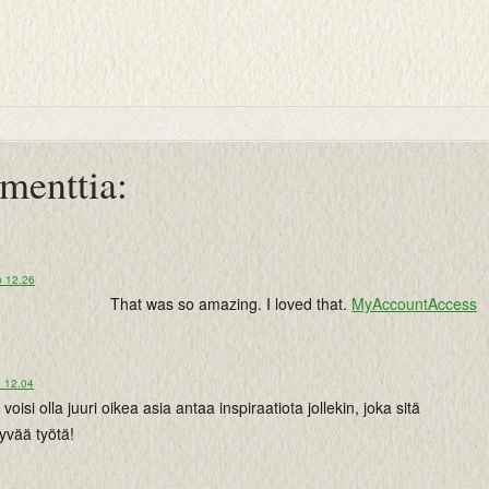
menttia:
o 12.26
That was so amazing. I loved that.
MyAccountAccess
o 12.04
e voisi olla juuri oikea asia antaa inspiraatiota jollekin, joka sitä
hyvää työtä!