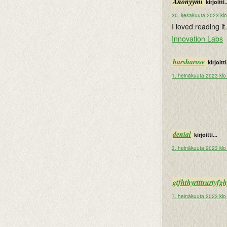
Anonyymi
kirjoitti.
30. kesäkuuta 2023 kl
I loved reading it
Innovation Labs
harsharose
kirjoitti
1. heinäkuuta 2023 klo
denial
kirjoitti...
3. heinäkuuta 2023 klo
gtfhthyrtttrurtyf
7. heinäkuuta 2023 klo