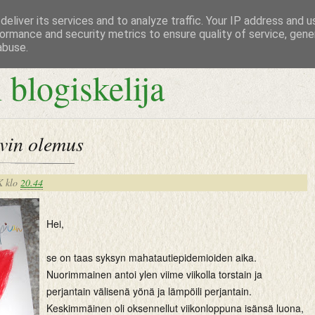
eliver its services and to analyze traffic. Your IP address and 
ormance and security metrics to ensure quality of service, gen
abuse.
 blogiskelija
vin olemus
K
klo
20.44
Hei,
se on taas syksyn mahatautiepidemioiden aika.
Nuorimmainen antoi ylen viime viikolla torstain ja
perjantain välisenä yönä ja lämpöili perjantain.
Keskimmäinen oli oksennellut viikonloppuna isänsä luona,