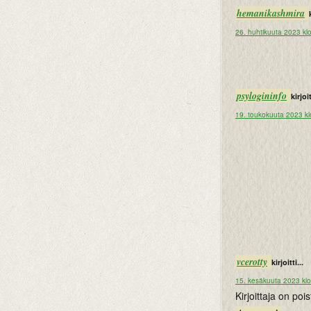
hemanikashmira
26. huhtikuuta 2023 kl
psylogininfo
kirjoit
19. toukokuuta 2023 kl
vcerotty
kirjoitti...
15. kesäkuuta 2023 klo
Kirjoittaja on po