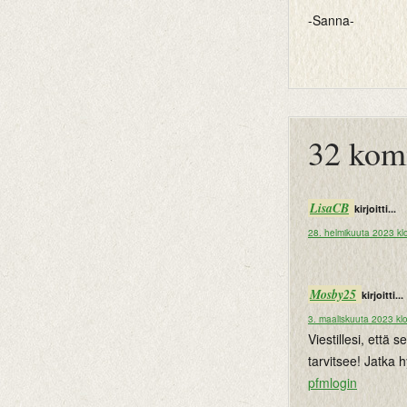
-Sanna-
btemplates
32 kom
LisaCB
kirjoitti...
28. helmikuuta 2023 kl
Mosby25
kirjoitti...
3. maaliskuuta 2023 kl
Viestillesi, että s
tarvitsee! Jatka 
pfmlogin