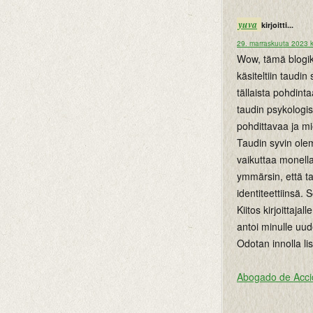
yuva
kirjoitti...
29. marraskuuta 2023 k
Wow, tämä blogiki
käsiteltiin taudin
tällaista pohdint
taudin psykologis
pohdittavaa ja mi
Taudin syvin ole
vaikuttaa monella 
ymmärsin, että t
identiteettiinsä.
Kiitos kirjoittaja
antoi minulle uu
Odotan innolla li
Abogado de Acci