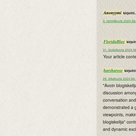
Anonyymi
kirjoitti.
3. tammikuuta 2024 klo
FloridaBlue
kirjoitt
31. toukokuuta 2024 kl
Your article cont
harsharose
kirjoitti
29. lokakuuta 2024 klo
"Avoin blogiskeli
discussion among
conversation and
demonstrated a ge
viewpoints, makin
blogiskelija" con
and dynamic exc