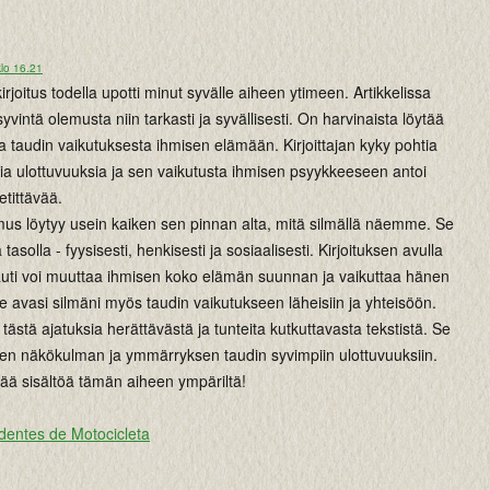
lo 16.21
rjoitus todella upotti minut syvälle aiheen ytimeen. Artikkelissa
 syvintä olemusta niin tarkasti ja syvällisesti. On harvinaista löytää
aa taudin vaikutuksesta ihmisen elämään. Kirjoittajan kyky pohtia
ia ulottuvuuksia ja sen vaikutusta ihmisen psyykkeeseen antoi
etittävää.
mus löytyy usein kaiken sen pinnan alta, mitä silmällä näemme. Se
tasolla - fyysisesti, henkisesti ja sosiaalisesti. Kirjoituksen avulla
auti voi muuttaa ihmisen koko elämän suunnan ja vaikuttaa hänen
 Se avasi silmäni myös taudin vaikutukseen läheisiin ja yhteisöön.
lle tästä ajatuksia herättävästä ja tunteita kutkuttavasta tekstistä. Se
den näkökulman ja ymmärryksen taudin syvimpiin ulottuvuuksiin.
sää sisältöä tämän aiheen ympäriltä!
dentes de Motocicleta