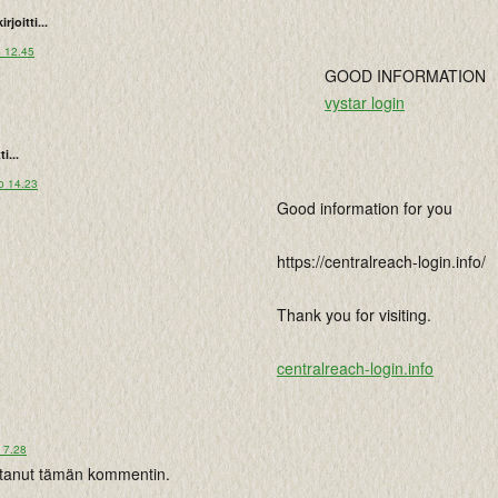
kirjoitti...
o 12.45
GOOD INFORMATION
vystar login
ti...
o 14.23
Good information for you
https://centralreach-login.info/
Thank you for visiting.
centralreach-login.info
 7.28
istanut tämän kommentin.