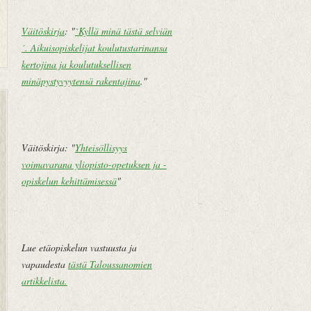
Väitöskirja
: "
`Kyllä minä tästä selviän
´. Aikuisopiskelijat koulutustarinansa
kertojina ja koulutuksellisen
minäpystyvyytensä rakentajina
."
U
E
u
t
d
u
e
s
Väitöskirja: "
Yhteisöllisyys
m
i
voimavarana yliopisto-opetuksen ja -
pi
v
opiskelun kehittämisessä
"
te
u
k
st
i
Lue etäopiskelun vastuusta ja
V
vapaudesta
tästä Taloussanomien
a
artikkelista
.
n