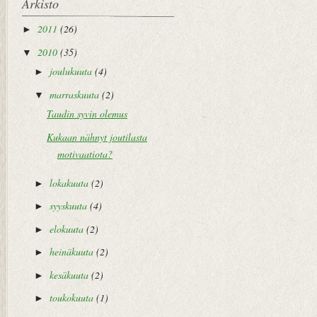
Arkisto
2011
(26)
►
2010
(35)
▼
joulukuuta
(4)
►
marraskuuta
(2)
▼
Taudin syvin olemus
Kukaan nähnyt joutilasta
motivaatiota?
lokakuuta
(2)
►
syyskuuta
(4)
►
elokuuta
(2)
►
heinäkuuta
(2)
►
kesäkuuta
(2)
►
toukokuuta
(1)
►