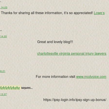
..
o 14.03
. Thanks for sharing all these information, it’s so appreciated!
Lowe's
...
 14.05
Great and lovely blog!!!
charlottesville virginia personal injury lawyers
 8.21
For more information visit
www.mcdvoice.com
ghfghfghfghghg
kirjoitti...
 13.07
https://ipsy-login.info/ipsy-sign-up-bonus/