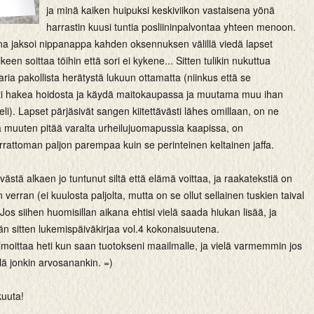
ja minä kaiken huipuksi keskiviikon vastaisena yönä
harrastin kuusi tuntia posliininpalvontaa yhteen menoon.
a jaksoi nippanappa kahden oksennuksen välillä viedä lapset
keen soittaa töihin että sori ei kykene... Sitten tulikin nukuttua
aria pakollista herätystä lukuun ottamatta (niinkus että se
ti hakea hoidosta ja käydä maitokaupassa ja muutama muu ihan
i). Lapset pärjäsivät sangen kiitettävästi lähes omillaan, on ne
a muuten pitää varalta urheilujuomapussia kaapissa, on
rattoman paljon parempaa kuin se perinteinen keltainen jaffa.
västä alkaen jo tuntunut siltä että elämä voittaa, ja raakatekstiä on
n verran (ei kuulosta paljolta, mutta on se ollut sellainen tuskien taival
 Jos siihen huomisillan aikana ehtisi vielä saada hiukan lisää, ja
n sitten lukemispäiväkirjaa vol.4 kokonaisuutena.
ilmoittaa heti kun saan tuotokseni maailmalle, ja vielä varmemmin jos
lä jonkin arvosanankin. =)
uuta!