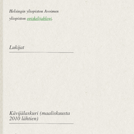
Helsingin yliopiston Avoimen
yliopiston
opiskelijablogi
.
Lukijat
Kävijälaskuri (maaliskuusta
2010 lähtien)