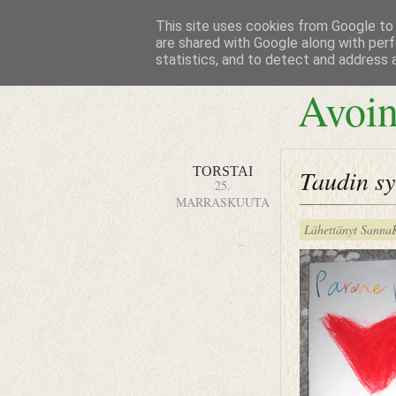
This site uses cookies from Google to d
are shared with Google along with perf
statistics, and to detect and address 
Avoin
TORSTAI
Taudin sy
25.
MARRASKUUTA
Lähettänyt
Sanna