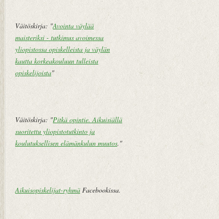
h
e
m
Väitöskirja: "
Avointa väylää
pi
maisteriksi - tutkimus avoimessa
vi
yliopistossa opiskelleista ja väylän
e
kautta korkeakouluun tulleista
st
opiskelijoista
"
i
Väitöskirja: "
Pitkä opintie. Aikuisiällä
suoritettu yliopistotutkinto ja
koulutuksellisen elämänkulun muutos
."
Aikuisopiskelijat-ryhmä
Facebookissa.