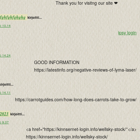
Thank you for visitng our site ❤
ghfghfghfghghg
kirjoitti...
o 10.14
ipsy login
o 14.24
GOOD INFORMATION
https://latestinfo.org/negative-reviews-of-lyma-laser/
kirjoitti...
o 14.11
https://carrotguides.com/how-long-does-carrots-take-to-grow/
 2023
kirjoitti...
o 9.07
<a href="https://kinnsernet-login.info/wellsky-stock/''</a>
https://kinnsernet-login.info/wellsky-stock/