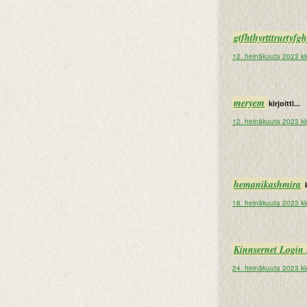
gtfhthyrtttrurtyf
12. heinäkuuta 2023 kl
meryem
kirjoitti...
12. heinäkuuta 2023 kl
hemanikashmira
18. heinäkuuta 2023 kl
Kinnsernet Login
24. heinäkuuta 2023 kl