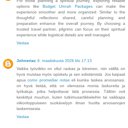
For those planning a spiritual journey, exploring reliable
options like
Budget Umrah Packages
can make the
experience smoother and more organized. Similar to the
thoughtful reflections shared, careful planning and
preparation enhance the overall journey. By choosing a
trusted travel partner, pilgrims can focus on their spiritual
experience while logistical details are well managed.
Vastaa
Johneriaz
6. maaliskuuta 2026 klo 17.13
Vaikka työviikko on ollut raskas ja kiireinen, niin välillä on
hyvä muistaa myös opiskelu ja sen edistämistä. Jos kaipaat
apua
como promediar notas
eli kuinka laskea arvosanasi,
on hyvä tietää, että on olemassa monia laskureita ja
työkaluja, jotka helpottavat tätä prosessia. Tällöin voit
keskittyä muuhun, kuten tutkimusartikkeleihin tai vaikkapa
viikonloppuiseen suokävelyyn ilman huolta arvosanojen
laskemisesta.
Vastaa