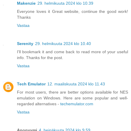
Makenzie
29. helmikuuta 2024 klo 10.39
Everyone loves it Great website, continue the good work!
Thanks
Vastaa
Serenity
29. helmikuuta 2024 klo 10.40
I'll bookmark it and come back to read more of your useful
info. Thanks for the post.
Vastaa
Tech Emulator
12. maaliskuuta 2024 klo 11.43
For most users, there are better options available for NES
emulation on Windows. Here are some popular and well-
regarded alternatives -
techemulator.com
Vastaa
Anonyymi
4. heinäkuuta 2024 klo 9.59