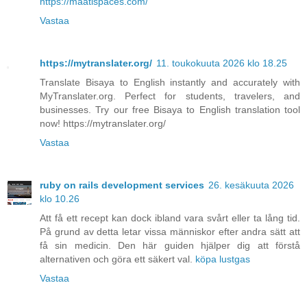
https://maatispaces.com/
Vastaa
https://mytranslater.org/
11. toukokuuta 2026 klo 18.25
Translate Bisaya to English instantly and accurately with
MyTranslater.org. Perfect for students, travelers, and
businesses. Try our free Bisaya to English translation tool
now! https://mytranslater.org/
Vastaa
ruby on rails development services
26. kesäkuuta 2026
klo 10.26
Att få ett recept kan dock ibland vara svårt eller ta lång tid.
På grund av detta letar vissa människor efter andra sätt att
få sin medicin. Den här guiden hjälper dig att förstå
alternativen och göra ett säkert val.
köpa lustgas
Vastaa