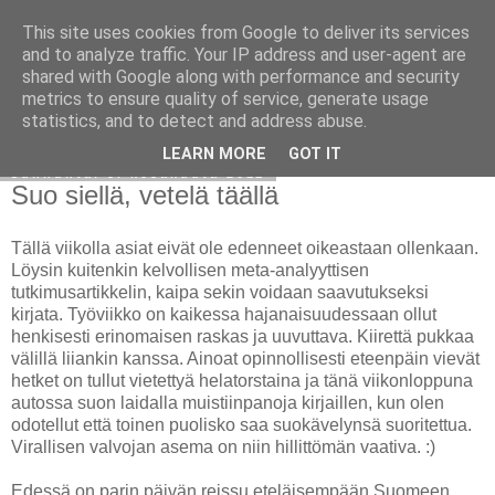
This site uses cookies from Google to deliver its services
Avoin blogiskelija
and to analyze traffic. Your IP address and user-agent are
shared with Google along with performance and security
metrics to ensure quality of service, generate usage
statistics, and to detect and address abuse.
▼
LEARN MORE
GOT IT
sunnuntai 5. kesäkuuta 2011
Suo siellä, vetelä täällä
Tällä viikolla asiat eivät ole edenneet oikeastaan ollenkaan.
Löysin kuitenkin kelvollisen meta-analyyttisen
tutkimusartikkelin, kaipa sekin voidaan saavutukseksi
kirjata. Työviikko on kaikessa hajanaisuudessaan ollut
henkisesti erinomaisen raskas ja uuvuttava. Kiirettä pukkaa
välillä liiankin kanssa. Ainoat opinnollisesti eteenpäin vievät
hetket on tullut vietettyä helatorstaina ja tänä viikonloppuna
autossa suon laidalla muistiinpanoja kirjaillen, kun olen
odotellut että toinen puolisko saa suokävelynsä suoritettua.
Virallisen valvojan asema on niin hillittömän vaativa. :)
Edessä on parin päivän reissu eteläisempään Suomeen,