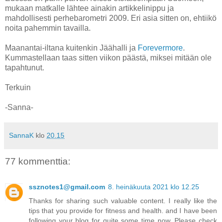
mukaan matkalle lähtee ainakin artikkelinippu ja
mahdollisesti perhebarometri 2009. Eri asia sitten on, ehtiikö
noita pahemmin tavailla.
Maanantai-iltana kuitenkin Jäähalli ja
Forevermore
.
Kummastellaan taas sitten viikon päästä, miksei mitään ole
tapahtunut.
Terkuin
-Sanna-
SannaK
klo
20.15
77 kommenttia:
ssznotes1@gmail.com
8. heinäkuuta 2021 klo 12.25
Thanks for sharing such valuable content. I really like the
tips that you provide for fitness and health. and I have been
following your blog for quite some time now. Please check