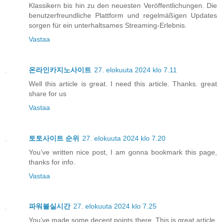
Klassikern bis hin zu den neuesten Veröffentlichungen. Die
benutzerfreundliche Plattform und regelmäßigen Updates
sorgen für ein unterhaltsames Streaming-Erlebnis.
Vastaa
온라인카지노사이트
27. elokuuta 2024 klo 7.11
Well this article is great. I need this article. Thanks. great
share for us
Vastaa
토토사이트 순위
27. elokuuta 2024 klo 7.20
You’ve written nice post, I am gonna bookmark this page,
thanks for info.
Vastaa
파워볼실시간
27. elokuuta 2024 klo 7.25
You’ve made some decent points there. This is great article,