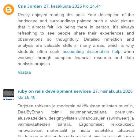
Cris Jordan
27. kesäkuuta 2026 klo 14.44
Really enjoyed reading this post. Your description of the
landscape and surroundings painted such a vivid picture
that it almost felt like being there in person. It's always
refreshing to see people share their experiences and
observations so thoughtfully. Detailed reflection and
analysis are valuable skills in many areas, which is why
students often seek
accounting dissertation help
when
working through complex financial research and data
analysis projects.
Vastaa
ruby on rails development services
17. heinäkuuta 2026
klo 16.40
Tarjoten rohkean ja modernin näkökulman miesten muotiin,
DealByEthan toimii suunnannäyttäjänä premium-
alusvaatteiden, designtyylisten uimahousujen (swimwear) ja
valmisvaatteiden saralla. Ergonomiset leikkaukset,
innovatiiviset materiaalit ja hiottu estetiikka takaavat
täydellisen mukavuuden ja korostavat miesten sylvettiä joka