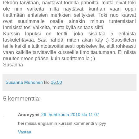
tekoon tarvitaan, näyttävät todella pahoilta, mutta eivät toki
ole niin vaikeita miltä näyttävät, kunhan vaan oppii
tietämään erilaisten merkkien selitykset. Toki nuo kaavat
ovat suurimmalle osalle ainakin minun tuntemistani
ihmisistä tosi vaikeita, mutta kyllä se taas siitä.
Kurssin lopuksi on tentti, joka sisältää 5 erilaista
laskutehtävää. Saa nähdä, miten akan käy ;) Suosittelen
teille kaikille tutkintotavoitteisesti opiskeleville, että rohkeasti
vaan kaikille tarvittaville kursseille ilmoittautumaan. Ei niistä
muuten eroon pääse, kuin suorittamalla ; )
Susanna
Susanna Muhonen
klo
16.50
5 kommenttia:
Anonyymi
26. huhtikuuta 2010 klo 11.07
hei missä englannin kurssin kommentti viipyy
Vastaa