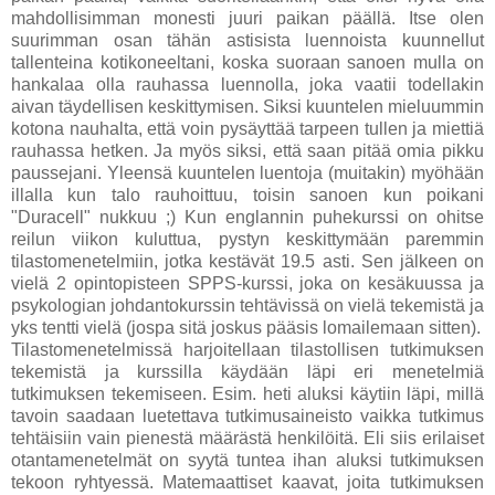
mahdollisimman monesti juuri paikan päällä. Itse olen
suurimman osan tähän astisista luennoista kuunnellut
tallenteina kotikoneeltani, koska suoraan sanoen mulla on
hankalaa olla rauhassa luennolla, joka vaatii todellakin
aivan täydellisen keskittymisen. Siksi kuuntelen mieluummin
kotona nauhalta, että voin pysäyttää tarpeen tullen ja miettiä
rauhassa hetken. Ja myös siksi, että saan pitää omia pikku
paussejani. Yleensä kuuntelen luentoja (muitakin) myöhään
illalla kun talo rauhoittuu, toisin sanoen kun poikani
"Duracell" nukkuu ;) Kun englannin puhekurssi on ohitse
reilun viikon kuluttua, pystyn keskittymään paremmin
tilastomenetelmiin, jotka kestävät 19.5 asti. Sen jälkeen on
vielä 2 opintopisteen SPPS-kurssi, joka on kesäkuussa ja
psykologian johdantokurssin tehtävissä on vielä tekemistä ja
yks tentti vielä (jospa sitä joskus pääsis lomailemaan sitten).
Tilastomenetelmissä harjoitellaan tilastollisen tutkimuksen
tekemistä ja kurssilla käydään läpi eri menetelmiä
tutkimuksen tekemiseen. Esim. heti aluksi käytiin läpi, millä
tavoin saadaan luetettava tutkimusaineisto vaikka tutkimus
tehtäisiin vain pienestä määrästä henkilöitä. Eli siis erilaiset
otantamenetelmät on syytä tuntea ihan aluksi tutkimuksen
tekoon ryhtyessä. Matemaattiset kaavat, joita tutkimuksen