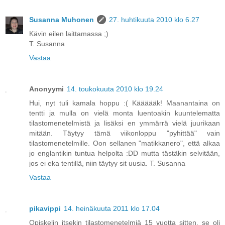
Susanna Muhonen
27. huhtikuuta 2010 klo 6.27
Kävin eilen laittamassa ;)
T. Susanna
Vastaa
Anonyymi
14. toukokuuta 2010 klo 19.24
Hui, nyt tuli kamala hoppu :( Käääääk! Maanantaina on
tentti ja mulla on vielä monta luentoakin kuuntelematta
tilastomenetelmistä ja lisäksi en ymmärrä vielä juurikaan
mitään. Täytyy tämä viikonloppu "pyhittää" vain
tilastomenetelmille. Oon sellanen "matikkanero", että alkaa
jo englantikin tuntua helpolta :DD mutta tästäkin selvitään,
jos ei eka tentillä, niin täytyy sit uusia. T. Susanna
Vastaa
pikavippi
14. heinäkuuta 2011 klo 17.04
Opiskelin itsekin tilastomenetelmiä 15 vuotta sitten, se oli