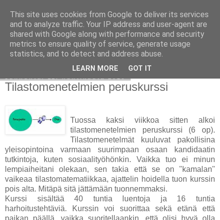
This site uses cookies from Google to deliver its services
Avoin blogiskelija
and to analyze traffic. Your IP address and user-agent are
shared with Google along with performance and security
metrics to ensure quality of service, generate usage
statistics, and to detect and address abuse.
▼
LEARN MORE
GOT IT
sunnuntai 11. huhtikuuta 2010
Tilastomenetelmien peruskurssi
Tuossa kaksi viikkoa sitten alkoi
tilastomenetelmien peruskurssi (6 op).
Tilastomenetelmät kuuluvat pakollisina
yleisopintoina varmaan suurimpaan osaan kandidaatin
tutkintoja, kuten sosiaalityöhönkin. Vaikka tuo ei minun
lempiaiheitani olekaan, sen takia että se on "kamalan"
vaikeaa tilastomatematiikkaa, ajattelin hoidella tuon kurssin
pois alta. Mitäpä sitä jättämään tuonnemmaksi.
Kurssi sisältää 40 tuntia luentoja ja 16 tuntia
harhoitustehtäviä. Kurssin voi suorittaa sekä etänä että
paikan päällä, vaikka suoritellaankin, että olisi hyvä olla