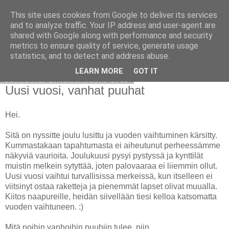
This site uses cookies from Google to deliver its services
Avoin blogiskelija
and to analyze traffic. Your IP address and user-agent are
shared with Google along with performance and security
metrics to ensure quality of service, generate usage
statistics, and to detect and address abuse.
▼
LEARN MORE
GOT IT
sunnuntai 2. tammikuuta 2011
Uusi vuosi, vanhat puuhat
Hei.
Sitä on nyssitte joulu lusittu ja vuoden vaihtuminen kärsitty.
Kummastakaan tapahtumasta ei aiheutunut perheessämme
näkyviä vaurioita. Joulukuusi pysyi pystyssä ja kynttilät
muistin melkein sytyttää, joten palovaaraa ei liiemmin ollut.
Uusi vuosi vaihtui turvallisissa merkeissä, kun itselleen ei
viitsinyt ostaa raketteja ja pienemmät lapset olivat muualla.
Kiitos naapureille, heidän siivellään tiesi kelloa katsomatta
vuoden vaihtuneen. :)
Mitä noihin vanhoihin puuhiin tulee, niin