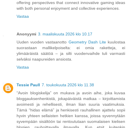
offering perspectives that connect innovative gaming ideas
with both personal enjoyment and collective experiences.
Vastaa
Anonyymi
3. maaliskuuta 2026 klo 10.17
Uuden vuoden vastaanotto
Geometry Dash Lite
kuulostaa
suorastaan mallikelpoiselta: ei omia raketteja, ei
ylimääräistä säätöä – ja silti vuodenvaihde tuli varmasti
selväksi naapureiden ansiosta.
Vastaa
Tessie Paull
7. toukokuuta 2026 klo 11.38
“Avoin blogiskelija” on mukava ja avoin aihe, joka kuvaa
bloggauksenhenkistä, jokapäiväistä matkaa – kirjoittamista
avoimesti ja rehellisesti, ilman liian suuria vaatimuksia.
Tämä “hidas elämä” ja henkisesti rauhallinen ajattelu sopii
hyvin yhteen sellaisten hetkien kanssa, joissa syvennytään
syvempään sisältöön tai rentoututaan suomalaisen kielisen
blogien rauhoittavalla ilmavalla. Kun etsit kuitenkin