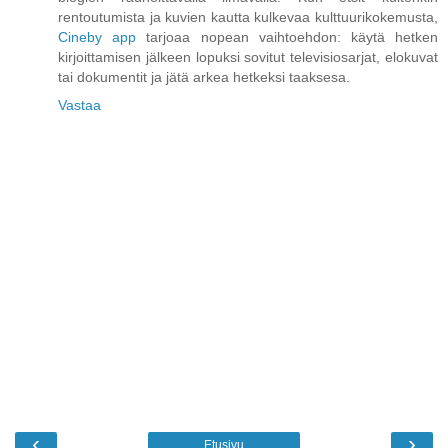
rentoutumista ja kuvien kautta kulkevaa kulttuurikokemusta,
Cineby app
tarjoaa nopean vaihtoehdon: käytä hetken
kirjoittamisen jälkeen lopuksi sovitut televisiosarjat, elokuvat
tai dokumentit ja jätä arkea hetkeksi taaksesa.
Vastaa
‹
›
Etusivu