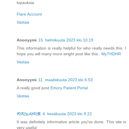
lupauksia.
Flare Account
Vastaa
Anonyymi
15. helmikuuta 2023 klo 10.19
This information is really helpful for who really needs this. I
hope you will many more wright post like this..
MyTHDHR
Vastaa
Anonyymi
11. maaliskuuta 2023 klo 6.53
A really good post
Emory Patient Portal
Vastaa
카지노사이트
4. kesäkuuta 2023 klo 9.22
It was definitely informative article you've done. This site is
very useful