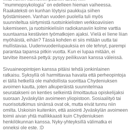
"mummopsykologia" on edelleen hieman vaiheessa.
Raakateksti on kunhan löytyisi paukkuja siihen
työstämiseen. Vanhan vuoden puolella tuli myös
suunniteltua siirtymistä ruotsinkielisten verkkoaviisien
lukemiseen, ja ruotsinkielisiin radiokanaviin kolme varttia
suuntaansa kestävien työmatkojen ajaksi. Vielä ei liene liian
myöhäistä, eihän? Tässä kohden ei siis mitään uutta tai
mullistavaa. Uudenvuodenlupauksia en ole tehnyt, parempi
parantaa tapansa pitkin vuotta. Kun ei lupaa mitään, ei
tarvitse itseensä pettyä: pysyy peilikuvan kanssa väleissä.
Sivuaineopintojen kanssa pitäisi tehdä jonkinlainen
ratkaisu. Syksyllä oli harmittavaa havaita että perheopintoja
ei tällä hetkellä ole mahdollista suorittaa Chydeniuksen
avoimen kautta, joten alkuperäistä suunnitelmaa
seuratakseni on kenties selkeintä ilmoittautua opiskelijaksi
suoraan Jyväskylän avoimeen yliopistoon. Sosiaalityö tai
nuorisotutkimus sinänsä ovat ok, mutta eivät tunnu niin
omilta. Uskoisin kuitenkin, että asiointi Jyväskylän avoimeen
toimii aivan yhtä mallikkaasti kuin Chydeniuksen
henkilökunnan kanssa. Nyky-yhteyksillä välimatka ei
onneksi ole este. :D