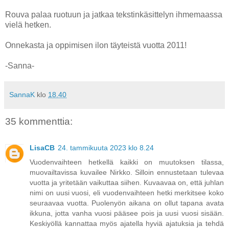
Rouva palaa ruotuun ja jatkaa tekstinkäsittelyn ihmemaassa
vielä hetken.
Onnekasta ja oppimisen ilon täyteistä vuotta 2011!
-Sanna-
SannaK
klo
18.40
35 kommenttia:
LisaCB
24. tammikuuta 2023 klo 8.24
Vuodenvaihteen hetkellä kaikki on muutoksen tilassa,
muovailtavissa kuvailee Nirkko. Silloin ennustetaan tulevaa
vuotta ja yritetään vaikuttaa siihen. Kuvaavaa on, että juhlan
nimi on uusi vuosi, eli vuodenvaihteen hetki merkitsee koko
seuraavaa vuotta. Puolenyön aikana on ollut tapana avata
ikkuna, jotta vanha vuosi pääsee pois ja uusi vuosi sisään.
Keskiyöllä kannattaa myös ajatella hyviä ajatuksia ja tehdä