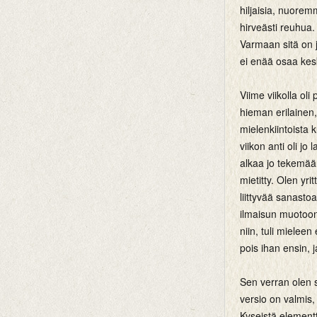
hiljaisia, nuorem
hirveästi reuhua.
Varmaan sitä on j
ei enää osaa kesk
Viime viikolla oli
hieman erilainen,
mielenkiintoista 
viikon anti oli jo
alkaa jo tekemään
mietitty. Olen yr
liittyvää sanasto
ilmaisun muotoon.
niin, tuli mieleen
pois ihan ensin,
Sen verran olen s
versio on valmis, 
Kyseistä elementt