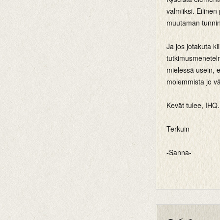
valmiiksi. Eilinen 
muutaman tunnin
Ja jos jotakuta ki
tutkimusmenetelmä
mielessä usein, el
molemmista jo vä
Kevät tulee, IHQ.
Terkuin
-Sanna-
btemplates