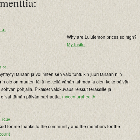
menttia:
 8.45
Why are Lululemon prices so high?
My Insite
..
 8.56
ttäytyi tänään ja voi miten sen valo tuntuikin juuri tänään niin
rin olo on muuten tällä hetkellä vähän tahmea ja olen koko päivän
 sohvan pohjalla. Pikaiset valokuvaus reissut terassille ja
olivat tämän päivän parhautta.
mycenturahealth
..
o 10.26
ked for me thanks to the community and the members for the
count