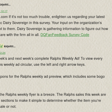
irjoitti...
o 12.17
m If it's not too much trouble, enlighten us regarding your latest
ific Dairy Sovereign in this survey. Your input on the organization's
t to them. Dairy Sovereign is gathering information to figure out how
s are with the firm all in all.
DQFanFeedback Survey Code
54
kirjoitti...
12.24
eek's and next week's complete Ralphs Weekly Ad! To view every
s weekly ad circular, use the left and right arrow keys.
pons for the Ralphs weekly ad preview, which includes some bogo
the Ralphs weekly flyer is a breeze. The Ralphs sales this week are
 sections to make it simple to determine whether the item you're
sale or not.