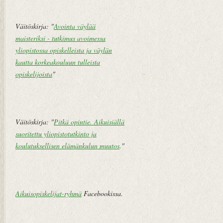
u
t
d
u
e
s
Väitöskirja: "
Avointa väylää
m
i
maisteriksi - tutkimus avoimessa
pi
v
yliopistossa opiskelleista ja väylän
te
u
kautta korkeakouluun tulleista
k
opiskelijoista
"
st
i
V
a
Väitöskirja: "
Pitkä opintie. Aikuisiällä
n
suoritettu yliopistotutkinto ja
h
koulutuksellisen elämänkulun muutos
."
e
m
pi
vi
Aikuisopiskelijat-ryhmä
Facebookissa.
e
st