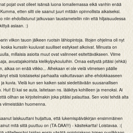
mat pojat ovat olleet isänsä luona lomailemassa eikä vanhin enää
 Kumma, etten silti ole saanut juuri mitään opinnollista aikaiseksi.
o niin ehdollistunut jatkuvaan taustameteliin niin että hiljaisuudessa
ittyä asiaan. :)
 parin viikon tauon jälkeen ruotsin lähiopintoja. Iltojen ohjelma oli nyt
 koska kurssiin kuuluvat suulliset esitykset alkoivat. Minusta on
kuulla, millaisia asioita muut ovat valinneet esitettäväkseen. Viime
 laaja, avustajakoirista kielikylpykouluihin. Omaa esitystä pitäisi (ehkä)
, aikaa on enää viikko... Aihekaan ei ole vielä viimeisen päälle
ittänyt etsiä toistaiseksi parhaalta vaikuttavaan aihe-ehdokkaaseen
a ja kuvia. Vielä kun sen kaiken saisi siedettävään suusanallisen
 Hui! Ei kai se auta, laitetaan ns. lääkitys kohilleen ja menoksi. Ai
 että olihan se kirjoitelmakin joka pitäisi palauttaa. Sen voisi tehdä alta
 ja viimeistään huomenna.
aanut laiskuuttani huijattua, että lukemispäiväkirjan ensimmäinen
ainut mitä siitä puuttuu on (TA-DAA!!!) - käsitekartta! Loistavaa. :(
iä vältellessäni taidan ensin väsätä opintojakson toisen puolikkaan