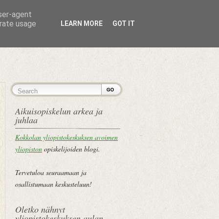
user-agent
erate usage
LEARN MORE
GOT IT
ETUSIVU
Aikuisopiskelun arkea ja
juhlaa
Kokkolan yliopistokeskuksen avoimen
yliopiston
opiskelijoiden blogi.
Tervetuloa seuraamaan ja
osallistumaan keskusteluun!
Oletko nähnyt
yliopistokeskuksen aulan