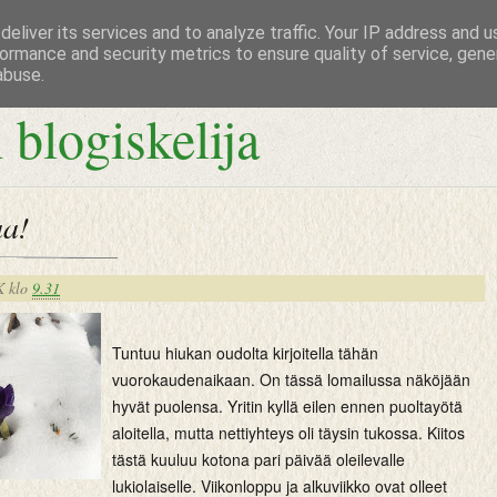
eliver its services and to analyze traffic. Your IP address and 
ormance and security metrics to ensure quality of service, gen
abuse.
 blogiskelija
a!
K
klo
9.31
Tuntuu hiukan oudolta kirjoitella tähän
vuorokaudenaikaan. On tässä lomailussa näköjään
hyvät puolensa. Yritin kyllä eilen ennen puoltayötä
aloitella, mutta nettiyhteys oli täysin tukossa. Kiitos
tästä kuuluu kotona pari päivää oleilevalle
lukiolaiselle. Viikonloppu ja alkuviikko ovat olleet