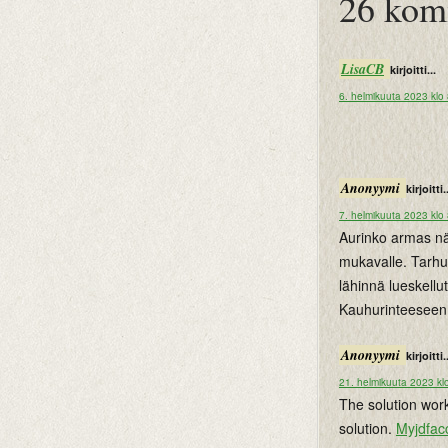
26 kom
LisaCB
kirjoitti...
6. helmikuuta 2023 klo
Anonyymi
kirjoitti.
7. helmikuuta 2023 klo
Aurinko armas näy
mukavalle. Tarhu
lähinnä lueskellut
Kauhurinteeseen 
Anonyymi
kirjoitti.
21. helmikuuta 2023 kl
The solution wor
solution.
Myjdfac