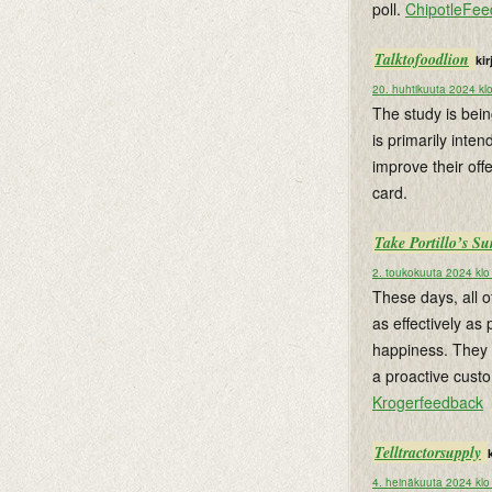
poll.
ChipotleFe
Talktofoodlion
kir
20. huhtikuuta 2024 kl
The study is bei
is primarily inte
improve their off
card.
Take Portillo’s Su
2. toukokuuta 2024 klo
These days, all o
as effectively as 
happiness. They a
a proactive cust
Krogerfeedback
Telltractorsupply
k
4. heinäkuuta 2024 klo