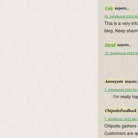
Cole
kirjoitti...
22. helmikuuta 2023 kl
This is a very in
blog. Keep shari
David
kirjoitti...
19. toukokuuta 2023 kl
Anonyymi
kirjoitti.
7. heinäkuuta 2023 klo
I'm really h
ChipotleFeedback
7. joulukuuta 2023 klo 
Chipotle gathers 
Customers are qu