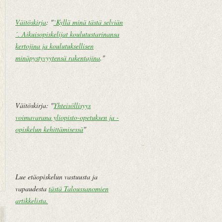
Väitöskirja
: "
`Kyllä minä tästä selviän
´. Aikuisopiskelijat koulutustarinansa
kertojina ja koulutuksellisen
minäpystyvyytensä rakentajina
."
Väitöskirja: "
Yhteisöllisyys
voimavarana yliopisto-opetuksen ja -
opiskelun kehittämisessä
"
Lue etäopiskelun vastuusta ja
vapaudesta
tästä Taloussanomien
artikkelista
.
U
E