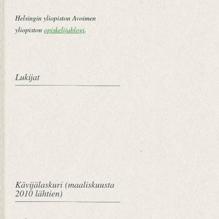
i
Helsingin yliopiston Avoimen
yliopiston
opiskelijablogi
.
Lukijat
Kävijälaskuri (maaliskuusta
2010 lähtien)