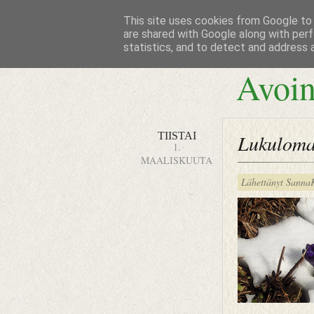
This site uses cookies from Google to d
are shared with Google along with perf
statistics, and to detect and address 
Avoin
TIISTAI
Lukuloma
1.
MAALISKUUTA
Lähettänyt
Sanna