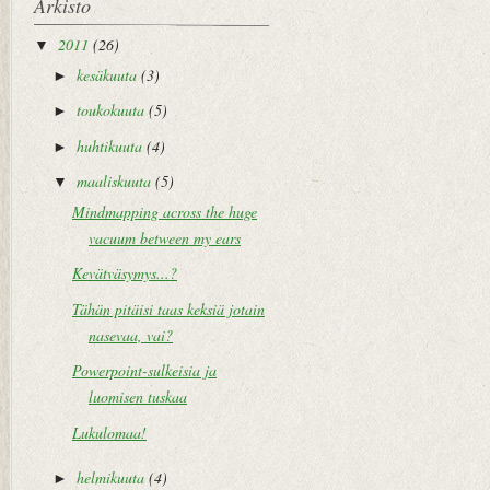
Arkisto
2011
(26)
▼
kesäkuuta
(3)
►
toukokuuta
(5)
►
huhtikuuta
(4)
►
maaliskuuta
(5)
▼
Mindmapping across the huge
vacuum between my ears
Kevätväsymys...?
Tähän pitäisi taas keksiä jotain
nasevaa, vai?
Powerpoint-sulkeisia ja
luomisen tuskaa
Lukulomaa!
helmikuuta
(4)
►