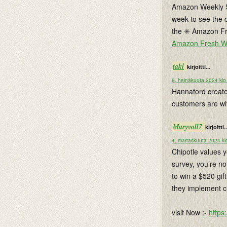
Amazon Weekly Sp
week to see the 
the ✳️ Amazon Fr
Amazon Fresh W
takl
kirjoitti...
9. heinäkuuta 2024 klo
Hannaford created
customers are wi
Maryvoll7
kirjoitti..
4. marraskuuta 2024 kl
Chipotle values y
survey, you’re no
to win a $520 gi
they implement 
visit Now :-
https