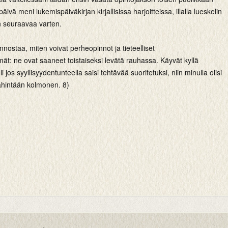
päivä meni lukemispäiväkirjan kirjallisissa harjoitteissa, illalla lueskelin
 seuraavaa varten.
innostaa, miten voivat perheopinnot ja tieteelliset
t: ne ovat saaneet toistaiseksi levätä rauhassa. Käyvät kyllä
i jos syyllisyydentunteella saisi tehtävää suoritetuksi, niin minulla olisi
hintään kolmonen. 8)