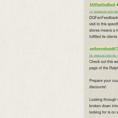
DQFanFeedback
k
12. joulukuuta 2024 kl
DQFanFeedback.co
visit to this spec
stores means a lo
fulfilled its client
anthonyedward67
25. elokuuta 2025 klo 
Check out this w
page of the Ralph
Prepare your cou
discounts!
Looking through 
broken down into
looking for is on 