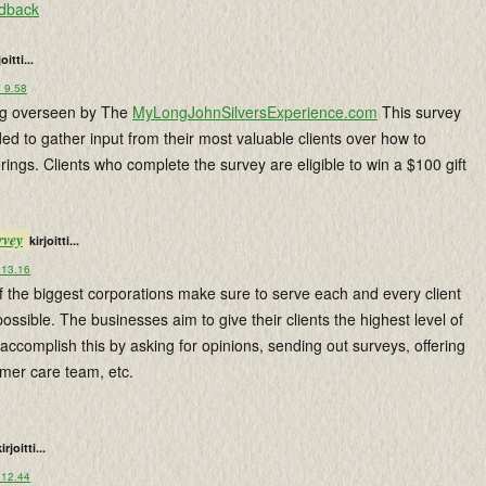
edback
joitti...
o 9.58
ng overseen by The
MyLongJohnSilversExperience.com
This survey
nded to gather input from their most valuable clients over how to
erings. Clients who complete the survey are eligible to win a $100 gift
rvey
kirjoitti...
 13.16
f the biggest corporations make sure to serve each and every client
possible. The businesses aim to give their clients the highest level of
ccomplish this by asking for opinions, sending out surveys, offering
omer care team, etc.
irjoitti...
 12.44