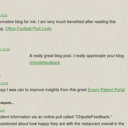
o 8.32
formative blog for me. I am very much benefited after reading this
ng.
Office Football Pool Login
o 14.22
A really great blog post. I really appreciate your blog.
chipotlefeedback
..
 13.54
appy I was can to improve insights from this great
Emory Patient Portal
kirjoitti...
8.01
client information via an online poll called "ChipotleFeedback."
estioned about how happy they are with the restaurant overall in the