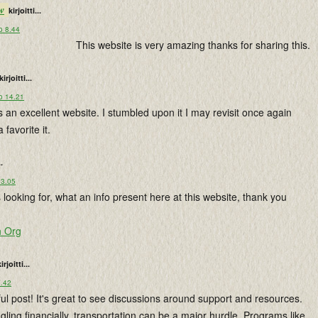
w
kirjoitti...
o 8.44
This website is very amazing thanks for sharing this.
kirjoitti...
o 14.21
is an excellent website. I stumbled upon it I may revisit once again
 favorite it.
..
13.05
 looking for, what an info present here at this website, thank you
h Org
irjoitti...
7.42
tful post! It's great to see discussions around support and resources.
ggling financially, transportation can be a major hurdle. Programs like