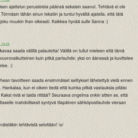
llisen ajattelun perusteista päänsä sekaisin saanut. Tehtävä ei ole
Törmäsin tähän sinun tekstiin ja tuntui hyvältä ajatella, että tätä
oku muukin ihan oikeasti. Kaikkea hyvää sulle Sanna :)
o 19.05
ukavaa saada välillä palautetta! Välillä on tullut mieleen että tämä
vuorovaikutteinen kuin pitkä parisuhde: yksi on äänessä ja kuvittelee
lee. :)
rhean tavoitteen saada ensimmäiset selitykset lähetettyä vielä ennen
 Hankalaa, kun ei oikein tiedä että kuinka pitkiä vastauksia pitäisi
 Kaksi riviä ei taida riittää? Seuraava ongelma onkin sitten se, että
ultaselle mahdollisesti syntyvä tilapäinen sähköpostisuhde vieraan
näistäkin tehtävistä selvitään! \o/