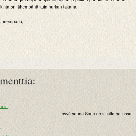
kinta on lähempänä kuin nurkan takana.
tuonnempana,
menttia:
..
o 8.38
hyvä sanna.Sana on sinulla hallussa!
..
o 11.58