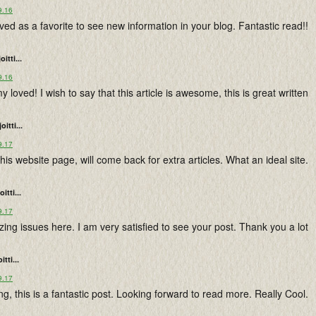
9.16
ved as a favorite to see new information in your blog. Fantastic read!!
joitti...
9.16
y loved! I wish to say that this article is awesome, this is great written
joitti...
9.17
s website page, will come back for extra articles. What an ideal site.
oitti...
9.17
ing issues here. I am very satisfied to see your post. Thank you a lot
oitti...
9.17
g, this is a fantastic post. Looking forward to read more. Really Cool.