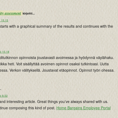
lity assessment
kirjoitti...
o 15.15
starts with a graphical summary of the results and continues with the
lo 10.18
ditutkinnon opinnoista joustavasti avoimessa ja hyödynnä väylähaku.
ikka heti. Voit sisällyttää avoimen opinnot osaksi tutkintoasi. Uutta
ssa. Verkon välityksellä. Joustavat etäopinnot. Opinnot työn ohessa.
..
o 8.52
d interesting article. Great things you’ve always shared with us.
tinue composing this kind of post.
Home Bargains Employee Portal