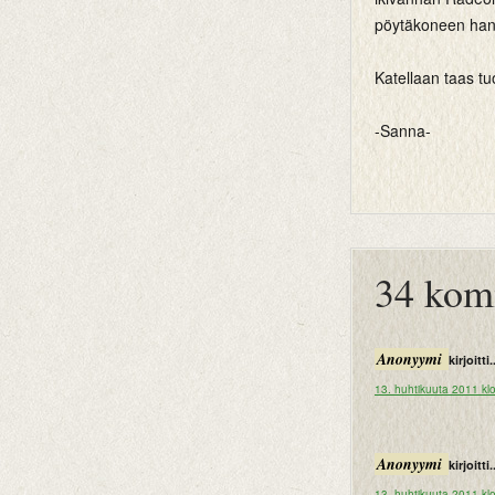
pöytäkoneen han
Katellaan taas 
-Sanna-
btemplates
34 kom
Anonyymi
kirjoitti.
13. huhtikuuta 2011 kl
Anonyymi
kirjoitti.
13. huhtikuuta 2011 kl