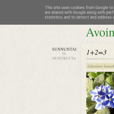
This site uses cookies from Google to d
are shared with Google along with perf
statistics, and to detect and address 
Avoin
SUNNUNTAI
1+2=3
10.
HUHTIKUUTA
Lähettänyt
Sanna