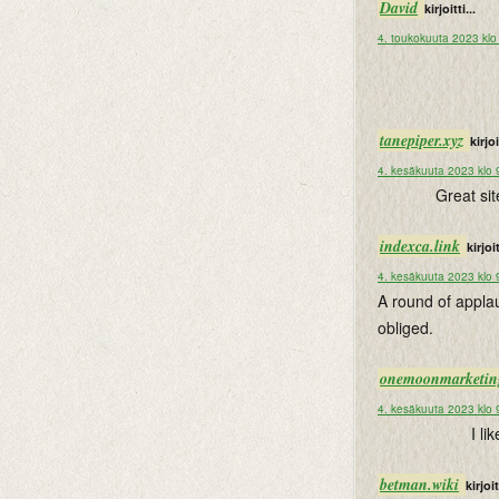
David
kirjoitti...
4. toukokuuta 2023 klo
tanepiper.xyz
kirjoi
4. kesäkuuta 2023 klo 
Great sit
indexca.link
kirjoit
4. kesäkuuta 2023 klo 
A round of appla
obliged.
onemoonmarketing
4. kesäkuuta 2023 klo 
I li
betman.wiki
kirjoit