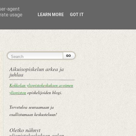
user-agent
erate usage
LEARN MORE
GOT IT
ETUSIVU
Aikuisopiskelun arkea ja
juhlaa
Kokkolan yliopistokeskuksen avoimen
yliopiston
opiskelijoiden blogi.
Tervetuloa seuraamaan ja
osallistumaan keskusteluun!
Oletko nähnyt
yliopistokeskuksen aulan