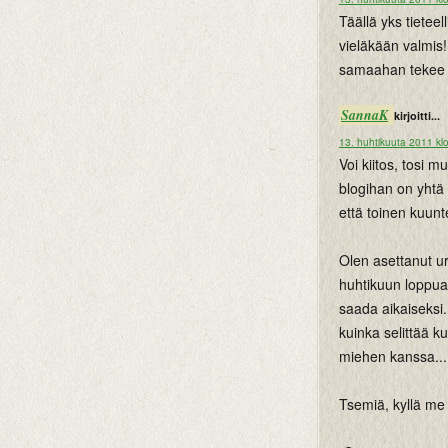
Täällä yks tietee
vieläkään valmis! 
samaahan tekee j
SannaK
kirjoitti...
13. huhtikuuta 2011 kl
Voi kiitos, tosi m
blogihan on yhtä 
että toinen kuunte
Olen asettanut u
huhtikuun loppua.
saada aikaiseksi.
kuinka selittää k
miehen kanssa...
Tsemiä, kyllä me 