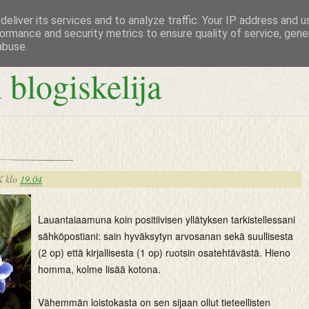
eliver its services and to analyze traffic. Your IP address and 
ormance and security metrics to ensure quality of service, gen
abuse.
 blogiskelija
K
klo
19.04
Lauantaiaamuna koin positiivisen yllätyksen tarkistellessani
sähköpostiani: sain hyväksytyn arvosanan sekä suullisesta
(2 op) että kirjallisesta (1 op) ruotsin osatehtävästä. Hieno
homma, kolme lisää kotona.
Vähemmän loistokasta on sen sijaan ollut tieteellisten