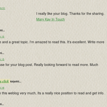
 9.51
I really like your blog. Thanks for the sharing.
Mary Kay In Touch
tti...
9.15
e and a great topic. I'm amazed to read this. It's excellent. Write more
ti...
9.15
use for your blog post. Really looking forward to read more. Much
.click
kirjoitti...
9.16
ke this weblog very much, Its a really nice position to read and get info.
ti...