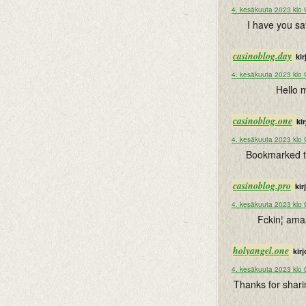
4. kesäkuuta 2023 klo 
I have you sa
casinoblog.day
kir
4. kesäkuuta 2023 klo 
Hello m
casinoblog.one
kir
4. kesäkuuta 2023 klo 
Bookmarked thi
casinoblog.pro
kirj
4. kesäkuuta 2023 klo 
Fckin¦ amaz
holyangel.one
kirj
4. kesäkuuta 2023 klo 
Thanks for sharin