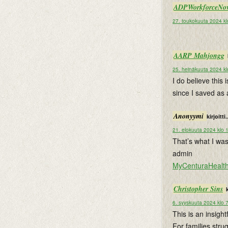
ADPWorkforceNo
27. toukokuuta 2024 kl
AARP Mahjongg
25. heinäkuuta 2024 kl
I do believe this 
since I saved as a
Anonyymi
kirjoitti.
21. elokuuta 2024 klo 
That’s what I was
admin
MyCenturaHealt
Christopher Sins
k
6. syyskuuta 2024 klo 
This is an insigh
For families stru