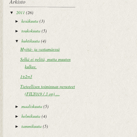
Arkisto
2011
(26)
▼
kesäkuuta
(3)
►
toukokuuta
(5)
►
huhtikuuta
(4)
▼
Myötä- ja vastamäessä
Selkä ei pelitä, mutta muuten
kulkee.
1+2=3
Tieteellisen toiminnan perusteet
(FILY019 / 3 op) ...
maaliskuuta
(5)
►
helmikuuta
(4)
►
tammikuuta
(5)
►