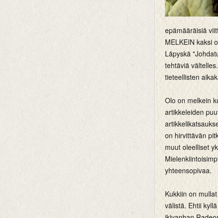
epämääräisiä viitt
MELKEIN kaksi os
Läpyskä "Johdatus
tehtäviä vältelle
tieteellisten aika
Olo on melkein ku
artikkeleiden puu
artikkelikatsauks
on hirvittävän pit
muut oleelliset yk
Mielenkiintoisimpi
yhteensopivaa.
Kukkiin on mullat
välistä. Ehtii kyl
ikivanhan Radeon