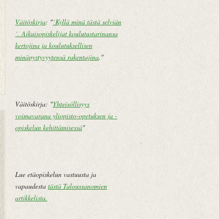
Väitöskirja
: "
`Kyllä minä tästä selviän
´. Aikuisopiskelijat koulutustarinansa
kertojina ja koulutuksellisen
minäpystyvyytensä rakentajina
."
Väitöskirja: "
Yhteisöllisyys
U
E
voimavarana yliopisto-opetuksen ja -
u
t
opiskelun kehittämisessä
"
d
u
e
s
m
i
pi
v
Lue etäopiskelun vastuusta ja
te
u
vapaudesta
tästä Taloussanomien
k
artikkelista
.
st