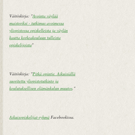
i
V
a
Väitöskirja: "
Avointa väylää
n
maisteriksi - tutkimus avoimessa
h
yliopistossa opiskelleista ja väylän
e
kautta korkeakouluun tulleista
m
opiskelijoista
"
pi
vi
e
st
Väitöskirja: "
Pitkä opintie. Aikuisiällä
i
suoritettu yliopistotutkinto ja
koulutuksellisen elämänkulun muutos
."
Aikuisopiskelijat-ryhmä
Facebookissa.