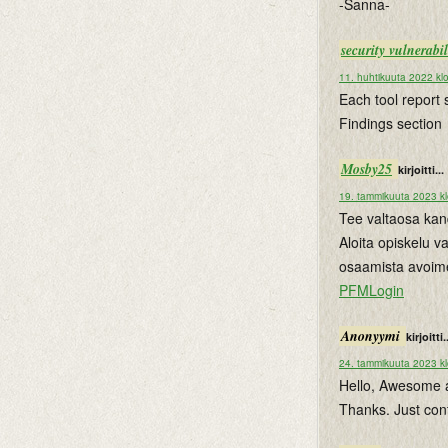
-Sanna-
security vulnerabi
11. huhtikuuta 2022 kl
Each tool report 
Findings section
Mosby25
kirjoitti...
19. tammikuuta 2023 k
Tee valtaosa kan
Aloita opiskelu va
osaamista avoime
PFMLogin
Anonyymi
kirjoitti.
24. tammikuuta 2023 kl
Hello, Awesome an
Thanks. Just con