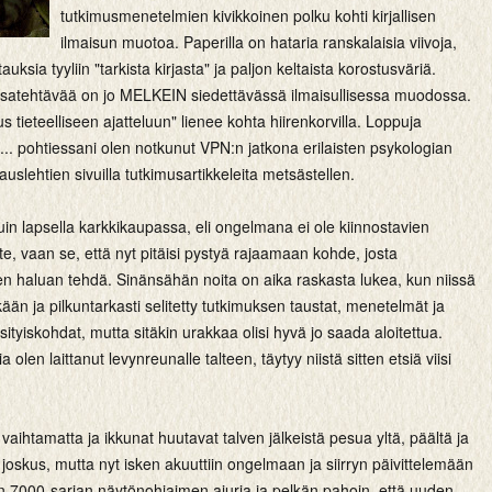
tutkimusmenetelmien kivikkoinen polku kohti kirjallisen
ilmaisun muotoa. Paperilla on hataria ranskalaisia viivoja,
auksia tyyliin "tarkista kirjasta" ja paljon keltaista korostusväriä.
atehtävää on jo MELKEIN siedettävässä ilmaisullisessa muodossa.
 tieteelliseen ajatteluun" lienee kohta hiirenkorvilla. Loppuja
s.... pohtiessani olen notkunut VPN:n jatkona erilaisten psykologian
kauslehtien sivuilla tutkimusartikkeleita metsästellen.
in lapsella karkkikaupassa, eli ongelmana ei ole kiinnostavien
te, vaan se, että nyt pitäisi pystyä rajaamaan kohde, josta
en haluan tehdä. Sinänsähän noita on aika raskasta lukea, kun niissä
kään ja pilkuntarkasti selitetty tutkimuksen taustat, menetelmät ja
sityiskohdat, mutta sitäkin urakkaa olisi hyvä jo saada aloitettua.
a olen laittanut levynreunalle talteen, täytyy niistä sitten etsiä viisi
 vaihtamatta ja ikkunat huutavat talven jälkeistä pesua yltä, päältä ja
lä joskus, mutta nyt isken akuuttiin ongelmaan ja siirryn päivittelemään
 7000-sarjan näytönohjaimen ajuria ja pelkän pahoin, että uuden