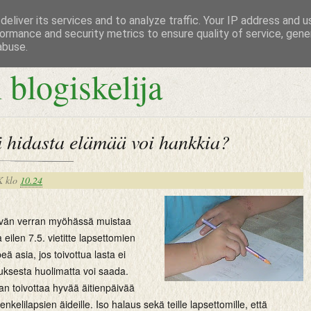
eliver its services and to analyze traffic. Your IP address and 
ormance and security metrics to ensure quality of service, gen
abuse.
 blogiskelija
ä hidasta elämää voi hankkia?
K
klo
10.24
ivän verran myöhässä muistaa
a eilen 7.5. vietitte lapsettomien
eä asia, jos toivottua lasta ei
uksesta huolimatta voi saada.
an toivottaa hyvää äitienpäivää
e enkelilapsien äideille. Iso halaus sekä teille lapsettomille, että