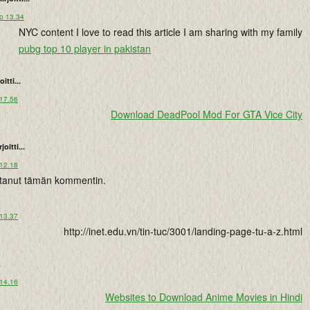
lo 13.34
NYC content I love to read this article I am sharing with my family
pubg top 10 player in pakistan
oitti...
 17.56
Download DeadPool Mod For GTA Vice City
rjoitti...
 12.18
istanut tämän kommentin.
 13.37
http://inet.edu.vn/tin-tuc/3001/landing-page-tu-a-z.html
.
 14.16
Websites to Download Anime Movies in Hindi