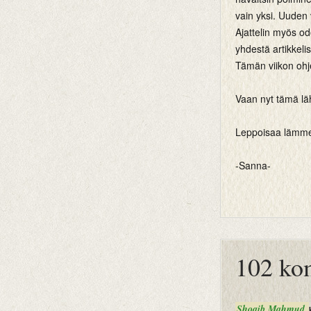
vain yksi. Uuden v
Ajattelin myös od
yhdestä artikkelis
Tämän viikon ohje
Vaan nyt tämä läht
Leppoisaa lämme
-Sanna-
btemplates
102 ko
Shoaib Mahmud