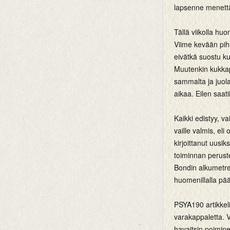
lapsenne menettä
Tällä viikolla huo
Viime kevään piha
eivätkä suostu kuk
Muutenkin kukkape
sammalta ja juol
aikaa. Eilen saati
Kaikki edistyy, v
vaille valmis, eli
kirjoittanut uusik
toiminnan perust
Bondin alkumetreil
huomenillalla pää
PSYA190 artikkelik
varakappaletta. 
havaitsin poimine