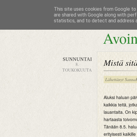
This site uses cookies from Google to d
are shared with Google along with perf
statistics, and to detect and address 
Avoin
SUNNUNTAI
Mistä sit
8.
TOUKOKUUTA
Lähettänyt
Sanna
Aluksi haluan pä
kaikkia teitä, jotk
lauantaita. On kip
hartaasta toivom
Tänään 8.5. halu
erityisesti kaikill