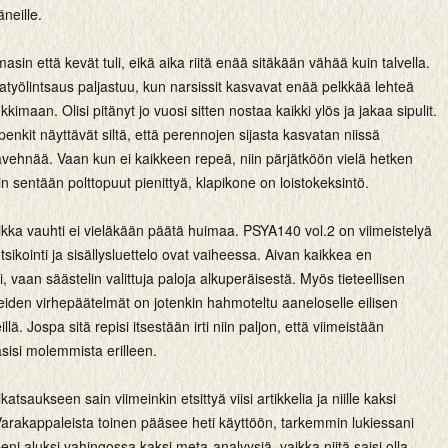
neille.
masin että kevät tuli, eikä aika riitä enää sitäkään vähää kuin talvella.
työlintsaus paljastuu, kun narsissit kasvavat enää pelkkää lehteä
kimaan. Olisi pitänyt jo vuosi sitten nostaa kaikki ylös ja jakaa sipulit.
nkit näyttävät siltä, että perennojen sijasta kasvatan niissä
avehnää. Vaan kun ei kaikkeen repeä, niin pärjätköön vielä hetken
in sentään polttopuut pienittyä, klapikone on loistokeksintö.
aikka vauhti ei vieläkään päätä huimaa. PSYA140 vol.2 on viimeistelyä
 otsikointi ja sisällysluettelo ovat vaiheessa. Aivan kaikkea en
si, vaan säästelin valittuja paloja alkuperäisestä. Myös tieteellisen
eiden virhepäätelmät on jotenkin hahmoteltu aaneloselle eilisen
lä. Jospa sitä repisi itsestään irti niin paljon, että viimeistään
sisi molemmista erilleen.
atsaukseen sain viimeinkin etsittyä viisi artikkelia ja niille kaksi
Varakappaleista toinen pääsee heti käyttöön, tarkemmin lukiessani
eni aluksi vahingossa kaksi meta-analyysiä, vaikka niitä saisi olla