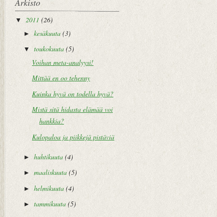
Arkisto
2011
(26)
▼
kesäkuuta
(3)
►
toukokuuta
(5)
▼
Voihan meta-analyysi!
Mittää en oo tehenny
Kuinka hyvä on todella hyvä?
Mistä sitä hidasta elämää voi
hankkia?
Kulopaloa ja piikkejä pistäviä
huhtikuuta
(4)
►
maaliskuuta
(5)
►
helmikuuta
(4)
►
tammikuuta
(5)
►