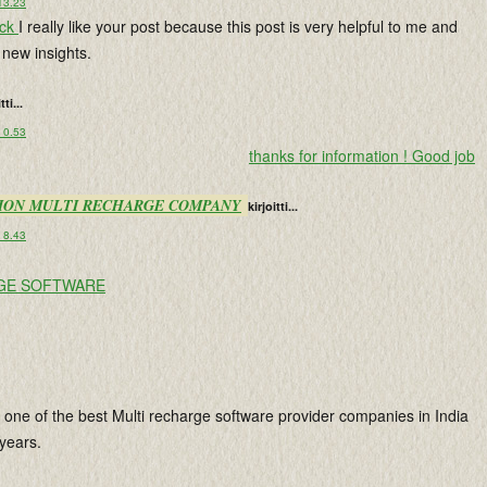
13.23
ack
I really like your post because this post is very helpful to me and
 new insights.
tti...
 0.53
thanks for information ! Good job
ION MULTI RECHARGE COMPANY
kirjoitti...
 8.43
GE SOFTWARE
 one of the best Multi recharge software provider companies in India
 years.