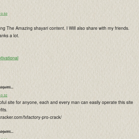
10.50
ng The Amazing shayari content. I Will also share with my friends.
nks a lot.
ivational
kirjoitti...
10.32
lpful site for anyone, each and every man can easily operate this site
its.
cracker.com/fxfactory-pro-crack/
kirjoitti...