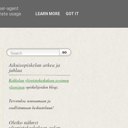
user-agent
erate usage
LEARN MORE
GOT IT
ETUSIVU
Aikuisopiskelun arkea ja
juhlaa
Kokkolan yliopistokeskuksen avoimen
yliopiston
opiskelijoiden blogi.
Tervetuloa seuraamaan ja
osallistumaan keskusteluun!
Oletko nähnyt
yliopistokeskuksen aulan