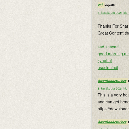
raj
kirjoitti...
7. kesäkuuta 2021 klo 
Thanks For Shari
Great Content tha
sad shayari
good morning mot
kyaahai
usesinhindi
downloadcracker
8. kesäkuuta 2021 klo 
This is a very he
and can get benef
https://download
downloadcracker