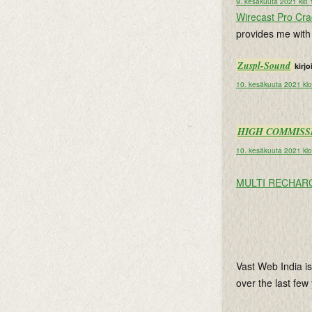
9. kesäkuuta 2021 klo 
Wirecast Pro Cr
provides me with
Zuspl-Sound
kirjoi
10. kesäkuuta 2021 klo
HIGH COMMISS
10. kesäkuuta 2021 klo
MULTI RECHAR
Vast Web India is
over the last few