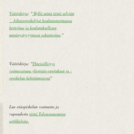
Väitöskirja
: "
`Kyllä minä tästä selviän
´. Aikuisopiskelijat koulutustarinansa
kertojina ja koulutuksellisen
minäpystyvyytensä rakentajina
."
Väitöskirja: "
Yhteisöllisyys
voimavarana yliopisto-opetuksen ja -
opiskelun kehittämisessä
"
U
E
Lue etäopiskelun vastuusta ja
u
t
vapaudesta
tästä Taloussanomien
d
u
artikkelista
.
e
s