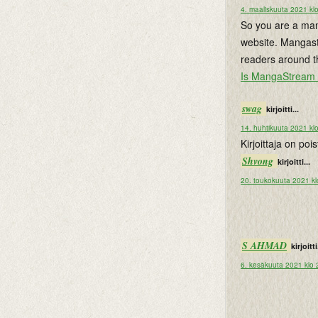
4. maaliskuuta 2021 kl
So you are a man
website. Mangast
readers around th
Is MangaStream 
swag
kirjoitti...
14. huhtikuuta 2021 kl
Kirjoittaja on po
Shvong
kirjoitti...
20. toukokuuta 2021 kl
S AHMAD
kirjoitti
6. kesäkuuta 2021 klo 