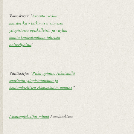
m
i
pi
v
te
u
Väitöskirja: "
Avointa väylää
k
maisteriksi - tutkimus avoimessa
st
yliopistossa opiskelleista ja väylän
i
kautta korkeakouluun tulleista
V
opiskelijoista
"
a
n
h
e
Väitöskirja: "
Pitkä opintie. Aikuisiällä
m
suoritettu yliopistotutkinto ja
pi
koulutuksellisen elämänkulun muutos
."
vi
e
st
i
Aikuisopiskelijat-ryhmä
Facebookissa.