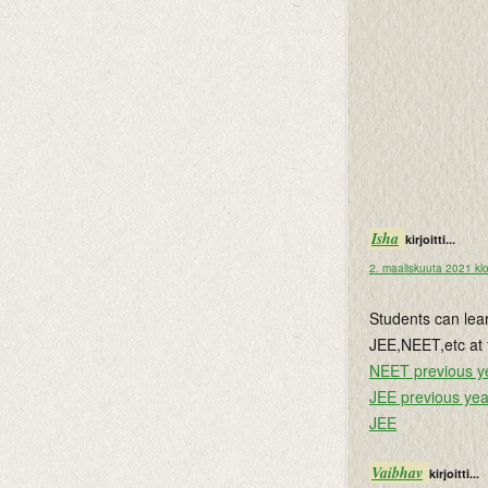
Isha
kirjoitti...
2. maaliskuuta 2021 kl
Students can lea
JEE,NEET,etc at f
NEET previous y
JEE previous yea
JEE
Vaibhav
kirjoitti...