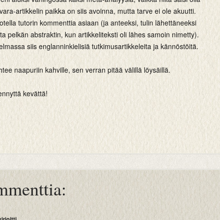
ara-artikkelin paikka on siis avoinna, mutta tarve ei ole akuutti.
otella tutorin kommenttia asiaan (ja anteeksi, tulin lähettäneeksi
ta pelkän abstraktin, kun artikkeliteksti oli lähes samoin nimetty).
lmassa siis englanninkielisiä tutkimusartikkeleita ja kännöstöitä.
ee naapuriin kahville, sen verran pitää välillä löysäillä.
nnyttä kevättä!
mmenttia:
kirjoitti...