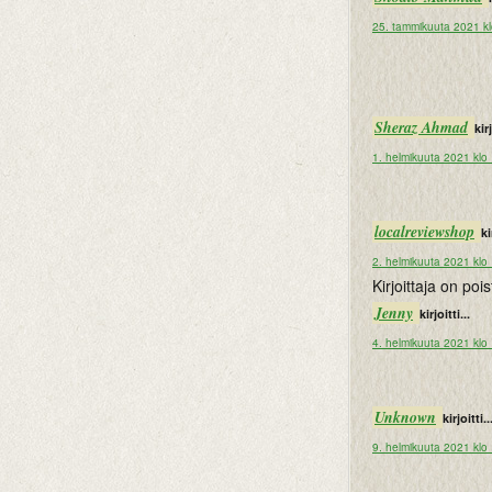
25. tammikuuta 2021 k
Sheraz Ahmad
kirj
1. helmikuuta 2021 klo
localreviewshop
ki
2. helmikuuta 2021 klo
Kirjoittaja on po
Jenny
kirjoitti...
4. helmikuuta 2021 klo
Unknown
kirjoitti..
9. helmikuuta 2021 klo