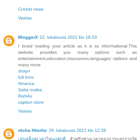
Cricket news
Vastaa
BloggerX
22. lokakuuta 2021 klo 18.03
I loved reading your article as it is so informational.This
website provides you many options such as
entertainment,education,insurances,languages options and
many more
shayri
full form
America
Satta matka
Rahi4u
caption store
Vastaa
ritcha filterfar
29. lokakuuta 2021 klo 12.28
เล่นสล็อตเวลาไหนแตกดี
สำหรับช่วงเวลาของการแจกรางวัล