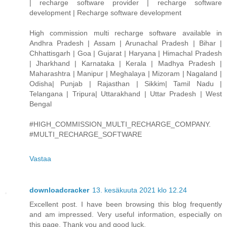
| recharge software provider | recharge software
development | Recharge software development
High commission multi recharge software available in
Andhra Pradesh | Assam | Arunachal Pradesh | Bihar |
Chhattisgarh | Goa | Gujarat | Haryana | Himachal Pradesh
| Jharkhand | Karnataka | Kerala | Madhya Pradesh |
Maharashtra | Manipur | Meghalaya | Mizoram | Nagaland |
Odisha| Punjab | Rajasthan | Sikkim| Tamil Nadu |
Telangana | Tripura| Uttarakhand | Uttar Pradesh | West
Bengal
#HIGH_COMMISSION_MULTI_RECHARGE_COMPANY.
#MULTI_RECHARGE_SOFTWARE
Vastaa
downloadcracker
13. kesäkuuta 2021 klo 12.24
Excellent post. I have been browsing this blog frequently
and am impressed. Very useful information, especially on
this page. Thank you and good luck.