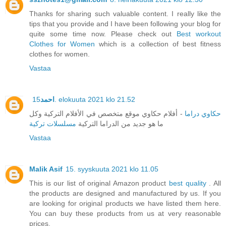
Thanks for sharing such valuable content. I really like the
tips that you provide and I have been following your blog for
quite some time now. Please check out
Best workout
Clothes for Women
which is a collection of best fitness
clothes for women.
Vastaa
احمد
15. elokuuta 2021 klo 21.52
حكاوي دراما
- أفلام حكاوي موقع متخصص في الأفلام التركية وكل
ما هو جديد من الدراما التركية
مسلسلات تركية
Vastaa
Malik Asif
15. syyskuuta 2021 klo 11.05
This is our list of original Amazon product
best quality
. All
the products are designed and manufactured by us. If you
are looking for original products we have listed them here.
You can buy these products from us at very reasonable
prices.