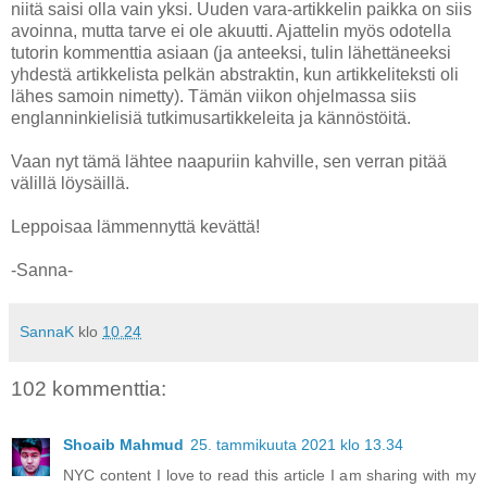
niitä saisi olla vain yksi. Uuden vara-artikkelin paikka on siis
avoinna, mutta tarve ei ole akuutti. Ajattelin myös odotella
tutorin kommenttia asiaan (ja anteeksi, tulin lähettäneeksi
yhdestä artikkelista pelkän abstraktin, kun artikkeliteksti oli
lähes samoin nimetty). Tämän viikon ohjelmassa siis
englanninkielisiä tutkimusartikkeleita ja kännöstöitä.
Vaan nyt tämä lähtee naapuriin kahville, sen verran pitää
välillä löysäillä.
Leppoisaa lämmennyttä kevättä!
-Sanna-
SannaK
klo
10.24
102 kommenttia:
Shoaib Mahmud
25. tammikuuta 2021 klo 13.34
NYC content I love to read this article I am sharing with my