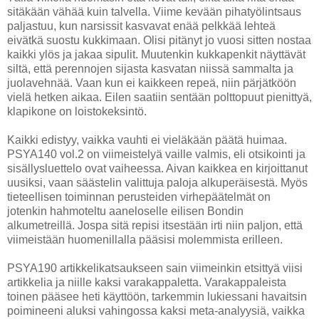
sitäkään vähää kuin talvella. Viime kevään pihatyölintsaus
paljastuu, kun narsissit kasvavat enää pelkkää lehteä
eivätkä suostu kukkimaan. Olisi pitänyt jo vuosi sitten nostaa
kaikki ylös ja jakaa sipulit. Muutenkin kukkapenkit näyttävät
siltä, että perennojen sijasta kasvatan niissä sammalta ja
juolavehnää. Vaan kun ei kaikkeen repeä, niin pärjätköön
vielä hetken aikaa. Eilen saatiin sentään polttopuut pienittyä,
klapikone on loistokeksintö.
Kaikki edistyy, vaikka vauhti ei vieläkään päätä huimaa.
PSYA140 vol.2 on viimeistelyä vaille valmis, eli otsikointi ja
sisällysluettelo ovat vaiheessa. Aivan kaikkea en kirjoittanut
uusiksi, vaan säästelin valittuja paloja alkuperäisestä. Myös
tieteellisen toiminnan perusteiden virhepäätelmät on
jotenkin hahmoteltu aaneloselle eilisen Bondin
alkumetreillä. Jospa sitä repisi itsestään irti niin paljon, että
viimeistään huomenillalla pääsisi molemmista erilleen.
PSYA190 artikkelikatsaukseen sain viimeinkin etsittyä viisi
artikkelia ja niille kaksi varakappaletta. Varakappaleista
toinen pääsee heti käyttöön, tarkemmin lukiessani havaitsin
poimineeni aluksi vahingossa kaksi meta-analyysiä, vaikka