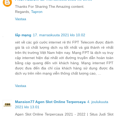
Thanks For Sharing The Amazing content.
Regards,
Tapron
Vastaa
lắp mạng
17. marraskuuta 2021 klo 10.02
xét về các gói cước internet rẻ thì FPT Telecom được đánh
giá là có chất lượng dịch vụ tốt nhất và giá thành rẻ nhất
trên thị trường Việt Nam hiện nay. Mạng FPT là dịch vụ truy
cập internet hiện đại nhất với đường truyền dẫn hoàn toàn
bằng cáp quang đến với khách hàng. Mạng internet FPT
được đưa đến địa chỉ của khách hàng sử dụng được đa
dịch vụ trên nền mạng viễn thông chất lượng cao, …
Vastaa
Mansion77 Agen Slot Online Terpercaya
4. joulukuuta
2021 klo 13.01
Agen Slot Online Terpercaya 2021 - 2022 | Situs Judi Slot