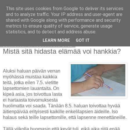
This site uses cookies from Google to deliver its services
Avoin blogiskelija
and to analyze traffic. Your IP address and user-agent are
shared with Google along with performance and security
metrics to ensure quality of service, generate usage
statistics, and to detect and address abuse.
▼
LEARN MORE
GOT IT
sunnuntai 8. toukokuuta 2011
Mistä sitä hidasta elämää voi hankkia?
Aluksi haluan päivän verran
myöhässä muistaa kaikkia
teitä, jotka eilen 7.5. vietitte
lapsettomien lauantaita. On
kipeä asia, jos toivottua lasta
ei hartaasta toivomuksesta
huolimatta voi saada. Tänään 8.5. haluan toivottaa hyvää
äitienpäivää erityisesti kaikille enkelilapsien äideille. Iso
halaus sekä teille lapsettomille, että lapsenne menettäneille.
Tällä viikolla huomasin että kevät tuli, eikä aika riitä enää