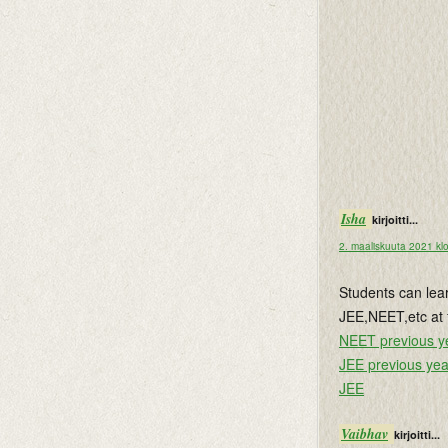
Isha
kirjoitti...
2. maaliskuuta 2021 kl
Students can lea
JEE,NEET,etc at f
NEET previous y
JEE previous yea
JEE
Vaibhav
kirjoitti...