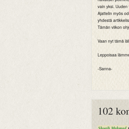
vain yksi. Uuden v
Ajattelin myös od
yhdestä artikkelis
Tämän viikon ohje
Vaan nyt tämä läht
Leppoisaa lämme
-Sanna-
btemplates
102 ko
Shoaib Mahmud