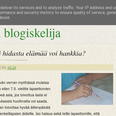
eliver its services and to analyze traffic. Your IP address and 
ormance and security metrics to ensure quality of service, gen
abuse.
 blogiskelija
ä hidasta elämää voi hankkia?
K
klo
10.24
ivän verran myöhässä muistaa
a eilen 7.5. vietitte lapsettomien
eä asia, jos toivottua lasta ei
uksesta huolimatta voi saada.
an toivottaa hyvää äitienpäivää
e enkelilapsien äideille. Iso halaus sekä teille lapsettomille, että