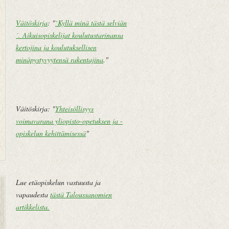
Väitöskirja
: "
`Kyllä minä tästä selviän
´. Aikuisopiskelijat koulutustarinansa
kertojina ja koulutuksellisen
minäpystyvyytensä rakentajina
."
Väitöskirja: "
Yhteisöllisyys
voimavarana yliopisto-opetuksen ja -
opiskelun kehittämisessä
"
U
E
Lue etäopiskelun vastuusta ja
u
t
vapaudesta
tästä Taloussanomien
d
u
artikkelista
.
e
s