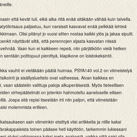
neille.
masin että kevät tuli, eikä aika riitä enää sitäkään vähää kuin talvella.
työlintsaus paljastuu, kun narsissit kasvavat enää pelkkää lehteä
kimaan. Olisi pitänyt jo vuosi sitten nostaa kaikki ylös ja jakaa sipulit.
nkit näyttävät siltä, että perennojen sijasta kasvatan niissä
avehnää. Vaan kun ei kaikkeen repeä, niin pärjätköön vielä hetken
in sentään polttopuut pienittyä, klapikone on loistokeksintö.
aikka vauhti ei vieläkään päätä huimaa. PSYA140 vol.2 on viimeistelyä
 otsikointi ja sisällysluettelo ovat vaiheessa. Aivan kaikkea en
si, vaan säästelin valittuja paloja alkuperäisestä. Myös tieteellisen
eiden virhepäätelmät on jotenkin hahmoteltu aaneloselle eilisen
lä. Jospa sitä repisi itsestään irti niin paljon, että viimeistään
sisi molemmista erilleen.
atsaukseen sain viimeinkin etsittyä viisi artikkelia ja niille kaksi
Varakappaleista toinen pääsee heti käyttöön, tarkemmin lukiessani
eni aluksi vahingossa kaksi meta-analyysiä, vaikka niitä saisi olla