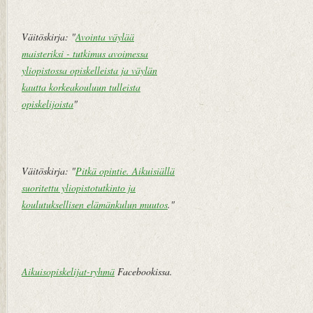
m
i
pi
v
te
u
Väitöskirja: "
Avointa väylää
k
maisteriksi - tutkimus avoimessa
st
yliopistossa opiskelleista ja väylän
i
kautta korkeakouluun tulleista
V
opiskelijoista
"
a
n
h
e
Väitöskirja: "
Pitkä opintie. Aikuisiällä
m
suoritettu yliopistotutkinto ja
pi
koulutuksellisen elämänkulun muutos
."
vi
e
st
i
Aikuisopiskelijat-ryhmä
Facebookissa.