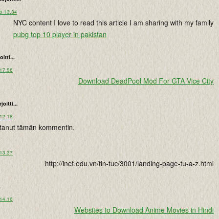
lo 13.34
NYC content I love to read this article I am sharing with my family
pubg top 10 player in pakistan
oitti...
 17.56
Download DeadPool Mod For GTA Vice City
rjoitti...
 12.18
istanut tämän kommentin.
 13.37
http://inet.edu.vn/tin-tuc/3001/landing-page-tu-a-z.html
.
 14.16
Websites to Download Anime Movies in Hindi