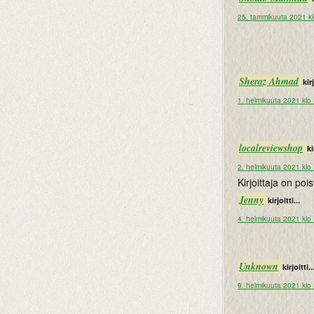
25. tammikuuta 2021 k
Sheraz Ahmad
kirj
1. helmikuuta 2021 klo
localreviewshop
ki
2. helmikuuta 2021 klo
Kirjoittaja on po
Jenny
kirjoitti...
4. helmikuuta 2021 klo
Unknown
kirjoitti..
9. helmikuuta 2021 klo