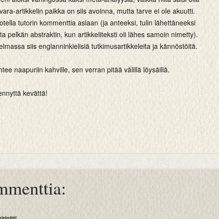
ara-artikkelin paikka on siis avoinna, mutta tarve ei ole akuutti.
otella tutorin kommenttia asiaan (ja anteeksi, tulin lähettäneeksi
ta pelkän abstraktin, kun artikkeliteksti oli lähes samoin nimetty).
lmassa siis englanninkielisiä tutkimusartikkeleita ja kännöstöitä.
ee naapuriin kahville, sen verran pitää välillä löysäillä.
nnyttä kevättä!
mmenttia:
kirjoitti...