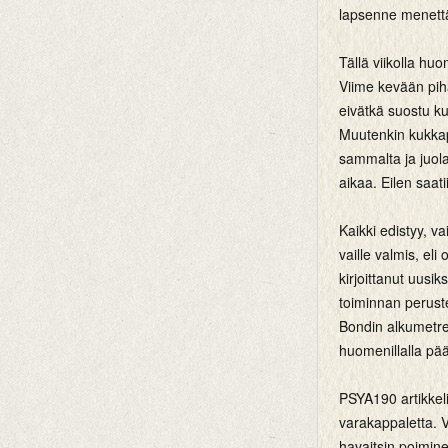
lapsenne menettä
Tällä viikolla huo
Viime kevään piha
eivätkä suostu kuk
Muutenkin kukkape
sammalta ja juol
aikaa. Eilen saati
Kaikki edistyy, v
vaille valmis, eli
kirjoittanut uusik
toiminnan perust
Bondin alkumetreil
huomenillalla pää
PSYA190 artikkelik
varakappaletta. 
havaitsin poimine