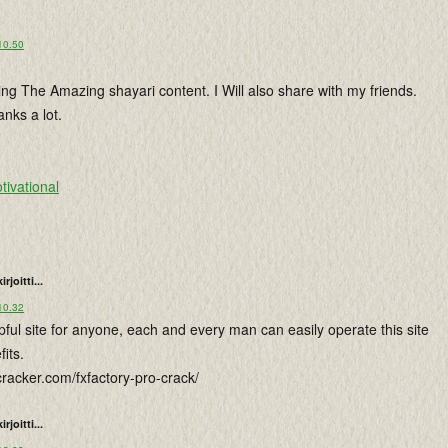
10.50
ng The Amazing shayari content. I Will also share with my friends.
nks a lot.
ivational
kirjoitti...
10.32
lpful site for anyone, each and every man can easily operate this site
its.
cracker.com/fxfactory-pro-crack/
kirjoitti...