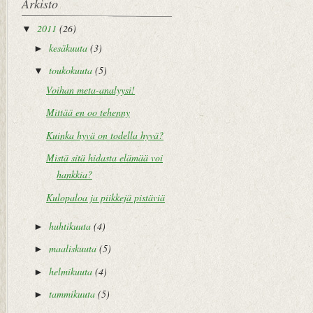
Arkisto
2011
(26)
▼
kesäkuuta
(3)
►
toukokuuta
(5)
▼
Voihan meta-analyysi!
Mittää en oo tehenny
Kuinka hyvä on todella hyvä?
Mistä sitä hidasta elämää voi
hankkia?
Kulopaloa ja piikkejä pistäviä
huhtikuuta
(4)
►
maaliskuuta
(5)
►
helmikuuta
(4)
►
tammikuuta
(5)
►