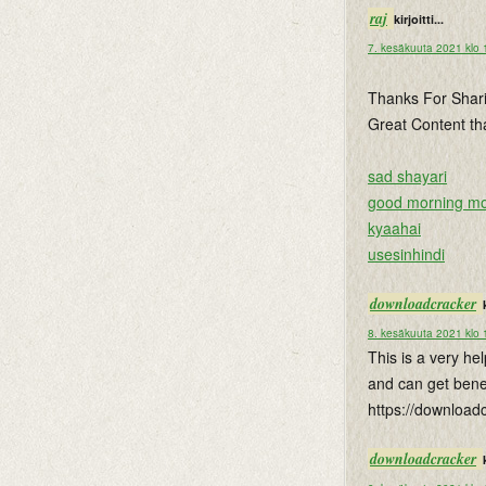
raj
kirjoitti...
7. kesäkuuta 2021 klo 
Thanks For Shari
Great Content tha
sad shayari
good morning mot
kyaahai
usesinhindi
downloadcracker
8. kesäkuuta 2021 klo 
This is a very he
and can get benef
https://download
downloadcracker