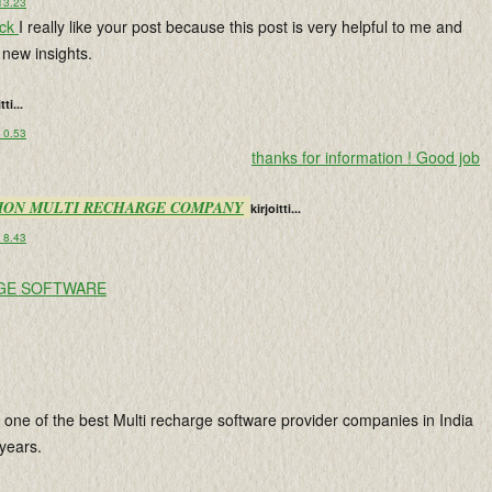
13.23
ack
I really like your post because this post is very helpful to me and
 new insights.
tti...
 0.53
thanks for information ! Good job
ION MULTI RECHARGE COMPANY
kirjoitti...
 8.43
GE SOFTWARE
 one of the best Multi recharge software provider companies in India
 years.