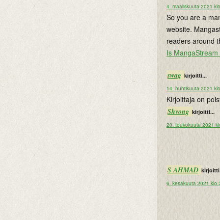
4. maaliskuuta 2021 kl
So you are a man
website. Mangast
readers around th
Is MangaStream 
swag
kirjoitti...
14. huhtikuuta 2021 kl
Kirjoittaja on po
Shvong
kirjoitti...
20. toukokuuta 2021 kl
S AHMAD
kirjoitti
6. kesäkuuta 2021 klo 