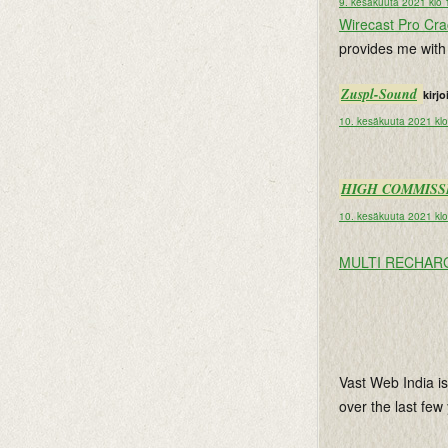
9. kesäkuuta 2021 klo 
Wirecast Pro Cr
provides me with
Zuspl-Sound
kirjoi
10. kesäkuuta 2021 klo
HIGH COMMISS
10. kesäkuuta 2021 klo
MULTI RECHAR
Vast Web India is
over the last few