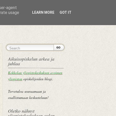
user-agent
erate usage
LEARN MORE
GOT IT
ETUSIVU
Aikuisopiskelun arkea ja
juhlaa
Kokkolan yliopistokeskuksen avoimen
yliopiston
opiskelijoiden blogi.
Tervetuloa seuraamaan ja
osallistumaan keskusteluun!
Oletko nähnyt
yliopistokeskuksen aulan