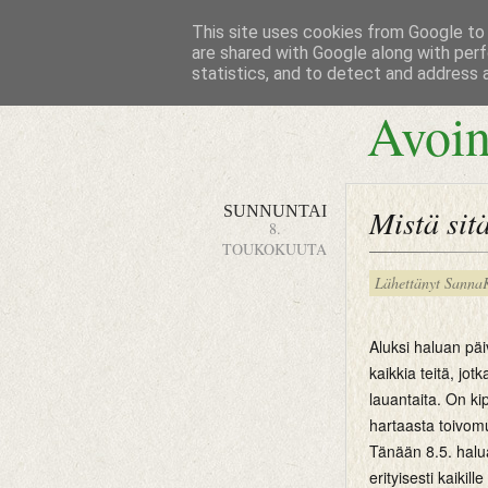
This site uses cookies from Google to d
are shared with Google along with perf
statistics, and to detect and address 
Avoin
SUNNUNTAI
Mistä sit
8.
TOUKOKUUTA
Lähettänyt
Sanna
Aluksi haluan pä
kaikkia teitä, jotk
lauantaita. On kip
hartaasta toivom
Tänään 8.5. halu
erityisesti kaikill