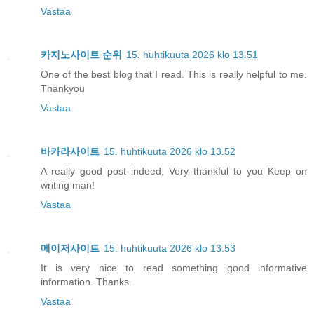
Vastaa
카지노사이트 순위
15. huhtikuuta 2026 klo 13.51
One of the best blog that I read. This is really helpful to me.
Thankyou
Vastaa
바카라사이트
15. huhtikuuta 2026 klo 13.52
A really good post indeed, Very thankful to you Keep on
writing man!
Vastaa
메이저사이트
15. huhtikuuta 2026 klo 13.53
It is very nice to read something good informative
information. Thanks.
Vastaa