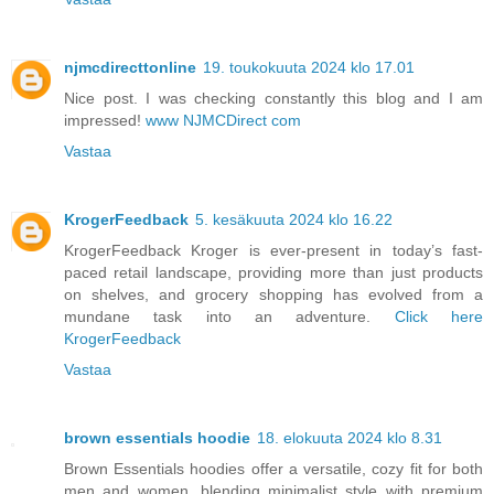
njmcdirecttonline
19. toukokuuta 2024 klo 17.01
Nice post. I was checking constantly this blog and I am
impressed!
www NJMCDirect com
Vastaa
KrogerFeedback
5. kesäkuuta 2024 klo 16.22
KrogerFeedback Kroger is ever-present in today’s fast-
paced retail landscape, providing more than just products
on shelves, and grocery shopping has evolved from a
mundane task into an adventure.
Click here
KrogerFeedback
Vastaa
brown essentials hoodie
18. elokuuta 2024 klo 8.31
Brown Essentials hoodies offer a versatile, cozy fit for both
men and women, blending minimalist style with premium