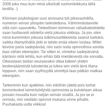
2006 joku muu kuin minä ulkoilutti ruohonleikkuria tällä
tontilla. :)
Kliinisen psykologian uusi arvosana tuli pikavauhdilla,
numeron verran ylöspäin tarkistettuna. Vähimmäistavoite
siltä osin saavutettu. Tieteellisen toiminnan väliaikatiedotetta
saan luultavasti odotella vielä jokusia viikkoja. Ja joo, olen
minä kumminkin jokusia tutkimusartikkeleita saanut luetuksi,
vaikka iltamyöhällä järki ei tahdo enää oikein luistaa. Miltei
toivoisi paria sadepäivää, niin saisi noita opinnollisia asioita
taas vähän eteenpäin. Tai sitten ei, viimeksi sadepäivänä
kärräsin niitä lehtiä, kun eihän tätä imeläkivestä ole sorvattu.
Oikeastaan taidan seuraavaksi ottaa käteen yhden
keskenjääneistä tulosteista ja lukea sen vielä tänä iltana
loppuun, niin saan syyllisyyttä siirrettyä taas pätkän matkaa
eteenpäin.
Tarkemmin kun ajattelee, niin eiköhän jätetä pois turhat
tunnontuskat laiminlyödyistä opinnoista ja kulutetaan aikaa
jossain muualla kuin neljän seinän sisällä. Ja jos se ei
onnistu, niin viedään opinnot mukana sinne pihalle.
Puuhakasta uutta viikkoa!