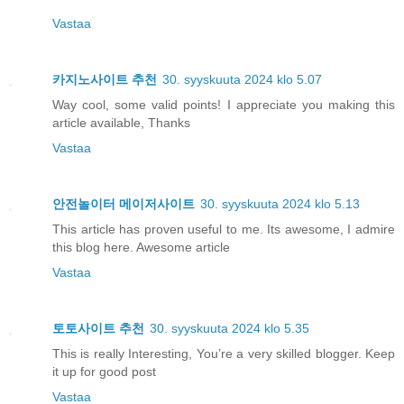
Vastaa
카지노사이트 추천
30. syyskuuta 2024 klo 5.07
Way cool, some valid points! I appreciate you making this
article available, Thanks
Vastaa
안전놀이터 메이저사이트
30. syyskuuta 2024 klo 5.13
This article has proven useful to me. Its awesome, I admire
this blog here. Awesome article
Vastaa
토토사이트 추천
30. syyskuuta 2024 klo 5.35
This is really Interesting, You’re a very skilled blogger. Keep
it up for good post
Vastaa