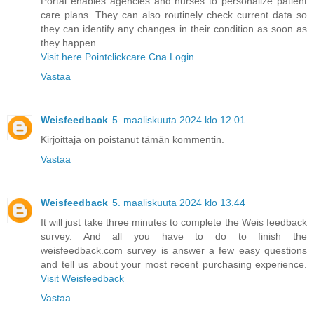
Portal enables agencies and nurses to personalize patient
care plans. They can also routinely check current data so
they can identify any changes in their condition as soon as
they happen.
Visit here Pointclickcare Cna Login
Vastaa
Weisfeedback
5. maaliskuuta 2024 klo 12.01
Kirjoittaja on poistanut tämän kommentin.
Vastaa
Weisfeedback
5. maaliskuuta 2024 klo 13.44
It will just take three minutes to complete the Weis feedback
survey. And all you have to do to finish the
weisfeedback.com survey is answer a few easy questions
and tell us about your most recent purchasing experience.
Visit Weisfeedback
Vastaa