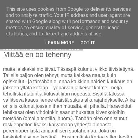
This site uses cookies from Google to deliver its services
Avoin blogiskelija
and to analyze traffic. Your IP address and user-agent are
shared with Google along with performance and security
metrics to ensure quality of service, generate usage
statistics, and to detect and address abuse.
▼
LEARN MORE
GOT IT
sunnuntai 22. toukokuuta 2011
Mittää en oo tehenny
mutta laiskaksi moittivat. Tässäpä kulunut viikko tiivistettynä.
Tai siis paljon olen tehnyt, mutta kaikkea muuta kuin
opiskellut - ja tämähän ei enää kaikkien näiden kuukausien
jälkeen yllätä ketään. Työpäivän jälkeiset kolme - neljä
tehollista iltatuntia kuluvat liian nopeasti. Sisällä talossa
vallitseva kaaos lienee etäistä sukua alkuräjähdykselle. Aika
on siis kulunut jossain ihan muualla, eli pihalla. Haravoidut
lehtikasat olen vihdoinkin saanut hukattua kivenkoloihin
metsään (omalla tontilla, huom.). Tänään olen onnistunut
roskienpolton lisäksi kaivamaan yhdestä ainoasta
perennapenkistä ämpärillisen suolaheinää. Joku on
laiskotellut viime kesänä... Ensimmäistä kertaa sitten kesän