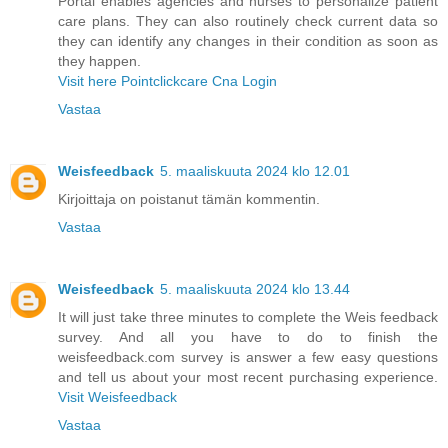
Portal enables agencies and nurses to personalize patient
care plans. They can also routinely check current data so
they can identify any changes in their condition as soon as
they happen.
Visit here Pointclickcare Cna Login
Vastaa
Weisfeedback
5. maaliskuuta 2024 klo 12.01
Kirjoittaja on poistanut tämän kommentin.
Vastaa
Weisfeedback
5. maaliskuuta 2024 klo 13.44
It will just take three minutes to complete the Weis feedback
survey. And all you have to do to finish the
weisfeedback.com survey is answer a few easy questions
and tell us about your most recent purchasing experience.
Visit Weisfeedback
Vastaa