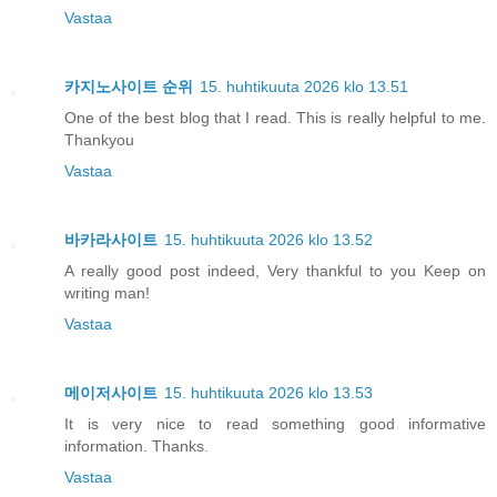
Vastaa
카지노사이트 순위
15. huhtikuuta 2026 klo 13.51
One of the best blog that I read. This is really helpful to me.
Thankyou
Vastaa
바카라사이트
15. huhtikuuta 2026 klo 13.52
A really good post indeed, Very thankful to you Keep on
writing man!
Vastaa
메이저사이트
15. huhtikuuta 2026 klo 13.53
It is very nice to read something good informative
information. Thanks.
Vastaa