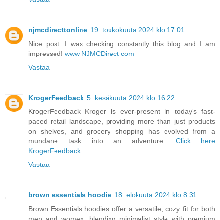
njmcdirecttonline
19. toukokuuta 2024 klo 17.01
Nice post. I was checking constantly this blog and I am
impressed!
www NJMCDirect com
Vastaa
KrogerFeedback
5. kesäkuuta 2024 klo 16.22
KrogerFeedback Kroger is ever-present in today’s fast-
paced retail landscape, providing more than just products
on shelves, and grocery shopping has evolved from a
mundane task into an adventure.
Click here
KrogerFeedback
Vastaa
brown essentials hoodie
18. elokuuta 2024 klo 8.31
Brown Essentials hoodies offer a versatile, cozy fit for both
men and women, blending minimalist style with premium