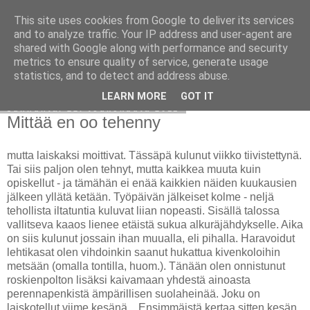
This site uses cookies from Google to deliver its services
Avoin blogiskelija
and to analyze traffic. Your IP address and user-agent are
shared with Google along with performance and security
metrics to ensure quality of service, generate usage
statistics, and to detect and address abuse.
▼
LEARN MORE
GOT IT
sunnuntai 22. toukokuuta 2011
Mittää en oo tehenny
mutta laiskaksi moittivat. Tässäpä kulunut viikko tiivistettynä.
Tai siis paljon olen tehnyt, mutta kaikkea muuta kuin
opiskellut - ja tämähän ei enää kaikkien näiden kuukausien
jälkeen yllätä ketään. Työpäivän jälkeiset kolme - neljä
tehollista iltatuntia kuluvat liian nopeasti. Sisällä talossa
vallitseva kaaos lienee etäistä sukua alkuräjähdykselle. Aika
on siis kulunut jossain ihan muualla, eli pihalla. Haravoidut
lehtikasat olen vihdoinkin saanut hukattua kivenkoloihin
metsään (omalla tontilla, huom.). Tänään olen onnistunut
roskienpolton lisäksi kaivamaan yhdestä ainoasta
perennapenkistä ämpärillisen suolaheinää. Joku on
laiskotellut viime kesänä... Ensimmäistä kertaa sitten kesän