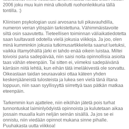
2006 joku muu kuin minä ulkoilutti ruohonleikkuria tällä
tontilla. :)
Kliinisen psykologian uusi arvosana tuli pikavauhdilla,
numeron verran ylöspäin tarkistettuna. Vähimmäistavoite
siltä osin saavutettu. Tieteellisen toiminnan väliaikatiedotetta
saan luultavasti odotella vielä jokusia viikkoja. Ja joo, olen
minä kumminkin jokusia tutkimusartikkeleita saanut luetuksi,
vaikka iltamyöhällä järki ei tahdo enää oikein luistaa. Miltei
toivoisi paria sadepäivää, niin saisi noita opinnollisia asioita
taas vähän eteenpäin. Tai sitten ei, viimeksi sadepäivänä
kärräsin niitä lehtiä, kun eihän tätä imeläkivestä ole sorvattu.
Oikeastaan taidan seuraavaksi ottaa käteen yhden
keskenjääneistä tulosteista ja lukea sen vielä tänä iltana
loppuun, niin saan syyllisyyttä siirrettyä taas pätkän matkaa
eteenpäin.
Tarkemmin kun ajattelee, niin eiköhän jätetä pois turhat
tunnontuskat laiminlyödyistä opinnoista ja kulutetaan aikaa
jossain muualla kuin neljän seinän sisällä. Ja jos se ei
onnistu, niin viedään opinnot mukana sinne pihalle.
Puuhakasta uutta viikkoa!