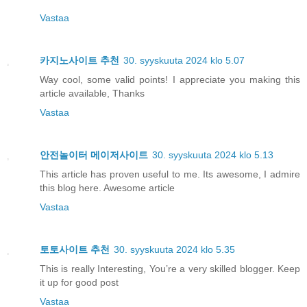
Vastaa
카지노사이트 추천
30. syyskuuta 2024 klo 5.07
Way cool, some valid points! I appreciate you making this
article available, Thanks
Vastaa
안전놀이터 메이저사이트
30. syyskuuta 2024 klo 5.13
This article has proven useful to me. Its awesome, I admire
this blog here. Awesome article
Vastaa
토토사이트 추천
30. syyskuuta 2024 klo 5.35
This is really Interesting, You’re a very skilled blogger. Keep
it up for good post
Vastaa