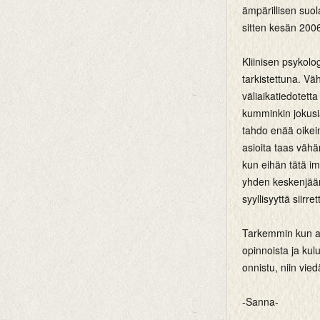
ämpärillisen suol
sitten kesän 2006 
Kliinisen psykolo
tarkistettuna. Vä
väliaikatiedotetta
kumminkin jokusia
tahdo enää oikein 
asioita taas vähän
kun eihän tätä im
yhden keskenjääne
syyllisyyttä siir
Tarkemmin kun aja
opinnoista ja kul
onnistu, niin vie
-Sanna-