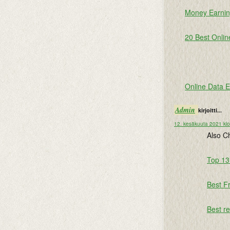
Money Earnin
20 Best Onlin
Online Data E
Admin
kirjoitti...
12. kesäkuuta 2021 kl
Also C
Top 13
Best Fr
Best re