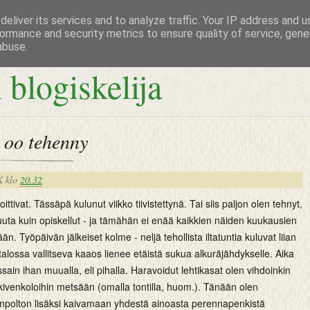
eliver its services and to analyze traffic. Your IP address and 
ormance and security metrics to ensure quality of service, gen
abuse.
 blogiskelija
 oo tehenny
K
klo
20.32
ittivat. Tässäpä kulunut viikko tiivistettynä. Tai siis paljon olen tehnyt,
uta kuin opiskellut - ja tämähän ei enää kaikkien näiden kuukausien
ään. Työpäivän jälkeiset kolme - neljä tehollista iltatuntia kuluvat liian
 talossa vallitseva kaaos lienee etäistä sukua alkuräjähdykselle. Aika
ssain ihan muualla, eli pihalla. Haravoidut lehtikasat olen vihdoinkin
kivenkoloihin metsään (omalla tontilla, huom.). Tänään olen
enpolton lisäksi kaivamaan yhdestä ainoasta perennapenkistä