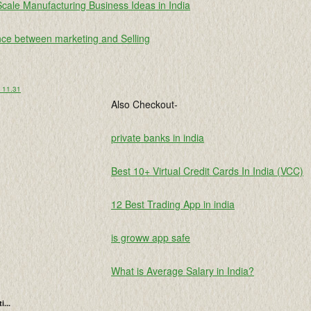
Scale Manufacturing Business Ideas in India
ence between marketing and Selling
o 11.31
Also Checkout-
private banks in india
Best 10+ Virtual Credit Cards In India (VCC)
12 Best Trading App in india
is groww app safe
What is Average Salary in India?
i...