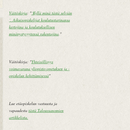
Väitöskirja
: "
`Kyllä minä tästä selviän
´. Aikuisopiskelijat koulutustarinansa
U
E
kertojina ja koulutuksellisen
u
t
minäpystyvyytensä rakentajina
."
d
u
e
s
m
i
pi
v
Väitöskirja: "
Yhteisöllisyys
te
u
voimavarana yliopisto-opetuksen ja -
k
opiskelun kehittämisessä
"
st
i
V
a
Lue etäopiskelun vastuusta ja
n
vapaudesta
tästä Taloussanomien
h
artikkelista
.
e
m