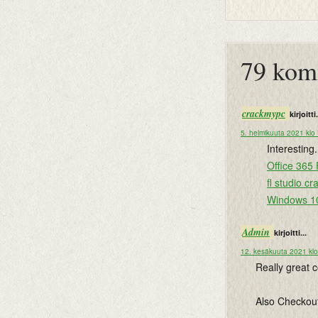
btemplates
79 kom
crackmypc
kirjoitti.
5. helmikuuta 2021 klo
Interesting
Office 365 
fl studio c
Windows 10
Admin
kirjoitti...
12. kesäkuuta 2021 kl
Really great 
Also Checkou