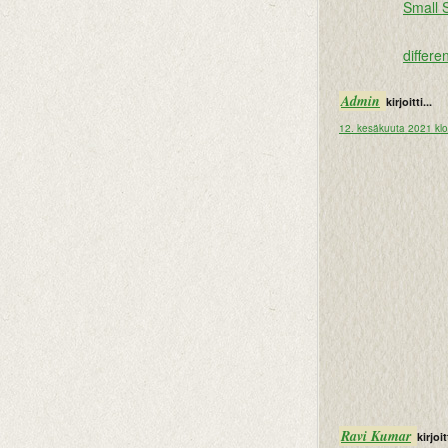
Small 
differ
Admin
kirjoitti...
12. kesäkuuta 2021 kl
Ravi Kumar
kirjoitt