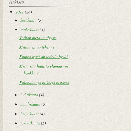
Arkisto
2011
(26)
▼
kesäkuuta
(3)
►
toukokuuta
(5)
▼
Voihan meta-analyysi!
Mittää en oo tehenny
Kuinka hyvä on todella hyvä?
Mistä sitä hidasta elämää voi
hankkia?
Kulopaloa ja piikkejä pistäviä
huhtikuuta
(4)
►
maaliskuuta
(5)
►
helmikuuta
(4)
►
tammikuuta
(5)
►