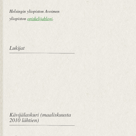
Helsingin yliopiston Avoimen
yliopiston
opiskelijablogi
.
Lukijat
Kävijälaskuri (maaliskuusta
2010 lähtien)