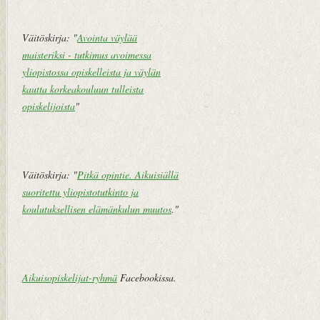
pi
vi
Väitöskirja: "
Avointa väylää
e
maisteriksi - tutkimus avoimessa
st
yliopistossa opiskelleista ja väylän
i
kautta korkeakouluun tulleista
opiskelijoista
"
Väitöskirja: "
Pitkä opintie. Aikuisiällä
suoritettu yliopistotutkinto ja
koulutuksellisen elämänkulun muutos
."
Aikuisopiskelijat-ryhmä
Facebookissa.