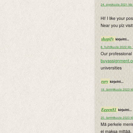
24. syyskuuta 2021 klo
Hi! I like your po
Near you plz vis
shopify
kirjoitti...
8. huhtikuuta 2022 klo
Our professional 
buyassignment.
universities
rory
kirjoitti...
19. tammikuuta 2023 k
Eggen81
kirjoitti...
20. tammikuuta 2023 kl
Mä perkele menin 
ei maksa mittää. 