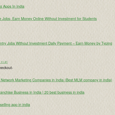
g Apps In India
e Jobs- Earn Money Online Without Investment for Students
ntry Jobs Without Investment Daily Payment – Earn Money by Typing
o 11.31
heckout-
 Network Marketing Companies in India (Best MLM company in india)
anchise Business in India | 20 best business in india
selling app in india