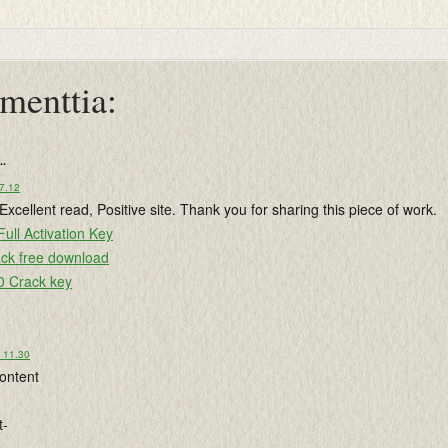
menttia:
..
 7.12
.Excellent read, Positive site. Thank you for sharing this piece of work.
Full Activation Key
rack free download
 Crack key
o 11.30
content
t-