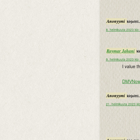
Anonyymi
kirjoitti.
8. helmikuuta 2023 klo
Raymar Jahani
ki
9. helmikuuta 2023 klo
I value t
DMVNow
Anonyymi
kirjoitti.
21. helmikuuta 2023 kl