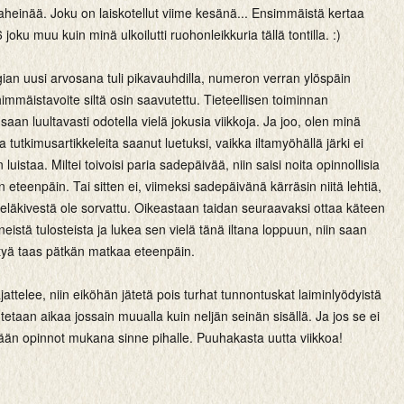
aheinää. Joku on laiskotellut viime kesänä... Ensimmäistä kertaa
joku muu kuin minä ulkoilutti ruohonleikkuria tällä tontilla. :)
gian uusi arvosana tuli pikavauhdilla, numeron verran ylöspäin
himmäistavoite siltä osin saavutettu. Tieteellisen toiminnan
 saan luultavasti odotella vielä jokusia viikkoja. Ja joo, olen minä
 tutkimusartikkeleita saanut luetuksi, vaikka iltamyöhällä järki ei
luistaa. Miltei toivoisi paria sadepäivää, niin saisi noita opinnollisia
 eteenpäin. Tai sitten ei, viimeksi sadepäivänä kärräsin niitä lehtiä,
eläkivestä ole sorvattu. Oikeastaan taidan seuraavaksi ottaa käteen
istä tulosteista ja lukea sen vielä tänä iltana loppuun, niin saan
rettyä taas pätkän matkaa eteenpäin.
ttelee, niin eiköhän jätetä pois turhat tunnontuskat laiminlyödyistä
utetaan aikaa jossain muualla kuin neljän seinän sisällä. Ja jos se ei
dään opinnot mukana sinne pihalle. Puuhakasta uutta viikkoa!