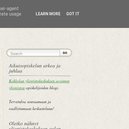
user-agent
erate usage
LEARN MORE
GOT IT
ETUSIVU
Aikuisopiskelun arkea ja
juhlaa
Kokkolan yliopistokeskuksen avoimen
yliopiston
opiskelijoiden blogi.
Tervetuloa seuraamaan ja
osallistumaan keskusteluun!
Oletko nähnyt
yliopistokeskuksen aulan