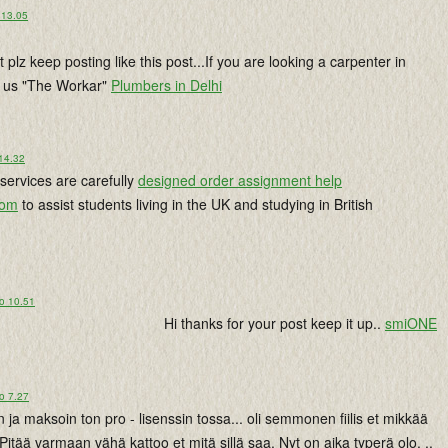
 13.05
st plz keep posting like this post...If you are looking a carpenter in
it us "The Workar"
Plumbers in Delhi
 14.32
services are carefully
designed order assignment help
com
to assist students living in the UK and studying in British
lo 10.51
Hi thanks for your post keep it up..
smiONE
o 7.27
ja maksoin ton pro - lisenssin tossa... oli semmonen fiilis et mikkää
Pitää varmaan vähä kattoo et mitä sillä saa. Nyt on aika typerä olo. ..