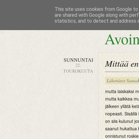
This site uses cookies from Google to d
are shared with Google along with perf
statistics, and to detect and address 
Avoin
SUNNUNTAI
Mittää en
22.
TOUKOKUUTA
Lähettänyt
Sanna
mutta laiskaksi mo
mutta kaikkea mu
jälkeen yllätä ket
nopeasti. Sisällä
on siis kulunut jo
saanut hukattua 
onnistunut roski