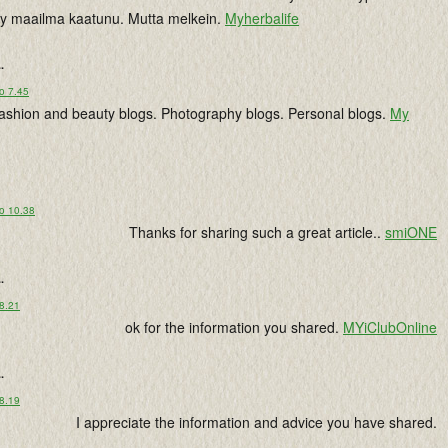
ny maailma kaatunu. Mutta melkein.
Myherbalife
..
o 7.45
 Fashion and beauty blogs. Photography blogs. Personal blogs.
My
lo 10.38
Thanks for sharing such a great article..
smiONE
..
 8.21
ok for the information you shared.
MYiClubOnline
..
 8.19
I appreciate the information and advice you have shared.