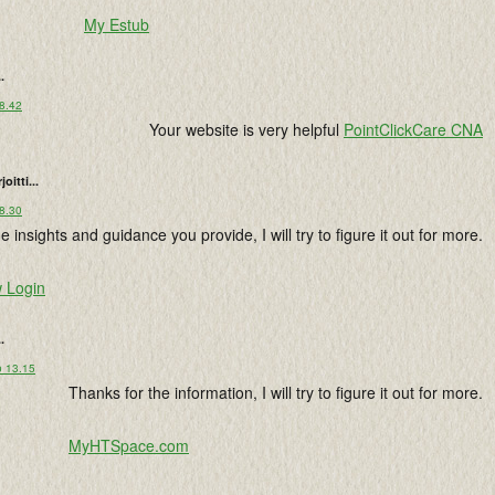
My Estub
..
 8.42
Your website is very helpful
PointClickCare CNA
rjoitti...
 8.30
he insights and guidance you provide, I will try to figure it out for more.
 Login
..
o 13.15
Thanks for the information, I will try to figure it out for more.
MyHTSpace.com