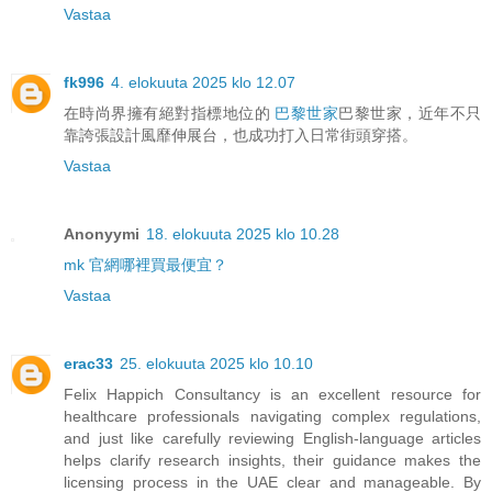
Vastaa
fk996
4. elokuuta 2025 klo 12.07
在時尚界擁有絕對指標地位的
巴黎世家
巴黎世家，近年不只
靠誇張設計風靡伸展台，也成功打入日常街頭穿搭。
Vastaa
Anonyymi
18. elokuuta 2025 klo 10.28
mk 官網哪裡買最便宜？
Vastaa
erac33
25. elokuuta 2025 klo 10.10
Felix Happich Consultancy is an excellent resource for
healthcare professionals navigating complex regulations,
and just like carefully reviewing English-language articles
helps clarify research insights, their guidance makes the
licensing process in the UAE clear and manageable. By