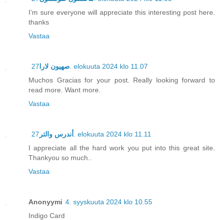
I’m sure everyone will appreciate this interesting post here.
thanks
Vastaa
صهيون لارا
27. elokuuta 2024 klo 11.07
Muchos Gracias for your post. Really looking forward to
read more. Want more.
Vastaa
أندرس والتر
27. elokuuta 2024 klo 11.11
I appreciate all the hard work you put into this great site.
Thankyou so much..
Vastaa
Anonyymi
4. syyskuuta 2024 klo 10.55
Indigo Card