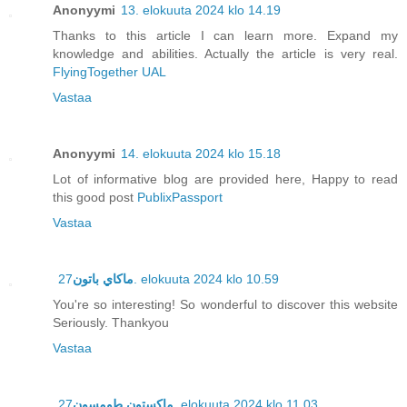
Anonyymi
13. elokuuta 2024 klo 14.19
Thanks to this article I can learn more. Expand my
knowledge and abilities. Actually the article is very real.
FlyingTogether UAL
Vastaa
Anonyymi
14. elokuuta 2024 klo 15.18
Lot of informative blog are provided here, Happy to read
this good post
PublixPassport
Vastaa
ماكاي باتون
27. elokuuta 2024 klo 10.59
You're so interesting! So wonderful to discover this website
Seriously. Thankyou
Vastaa
ماكستون طومسون
27. elokuuta 2024 klo 11.03