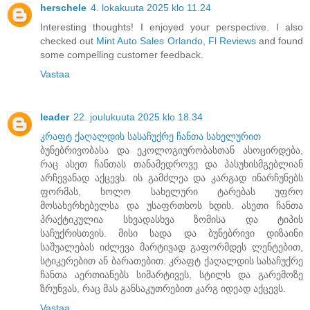
herschele
4. lokakuuta 2025 klo 11.24
Interesting thoughts! I enjoyed your perspective. I also
checked out
Mint Auto Sales Orlando, Fl Reviews
and found
some compelling customer feedback.
Vastaa
leader
22. joulukuuta 2025 klo 18.34
კრაფტ ქაღალდის სასაჩუქრე ჩანთა სახელურით
ბუნებრივობასა და ეკოლოგიურობასთან ასოცირდება,
რაც ასეთ ჩანთას თანამედროვე და პასუხისმგებლიან
არჩევანად აქცევს. ის გამძლეა და კარგად ინარჩუნებს
ფორმას, ხოლო სახელური ტარებას უფრო
მოსახერხებელსა და უსაფრთხოს ხდის. ასეთი ჩანთა
პრაქტიკულია სხვადასხვა ზომისა და ტიპის
საჩუქრისთვის. მისი სადა და ბუნებრივი დიზაინი
საშუალებას იძლევა მარტივად გაფორმდეს ლენტებით,
სტიკერებით ან ბარათებით. კრაფტ ქაღალდის სასაჩუქრე
ჩანთა აერთიანებს სიმარტივეს, სტილს და გარემოზე
ზრუნვას, რაც მას განსაკუთრებით კარგ იდეად აქცევს.
Vastaa