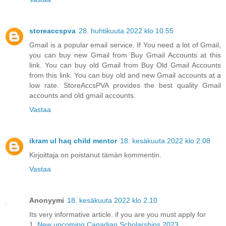
storeaccspva
28. huhtikuuta 2022 klo 10.55
Gmail is a popular email service. If You need a lot of Gmail,
you can buy new Gmail from Buy Gmail Accounts at this
link. You can buy old Gmail from Buy Old Gmail Accounts
from this link. You can buy old and new Gmail accounts at a
low rate. StoreAccsPVA provides the best quality Gmail
accounts and old gmail accounts.
Vastaa
ikram ul haq child mentor
18. kesäkuuta 2022 klo 2.08
Kirjoittaja on poistanut tämän kommentin.
Vastaa
Anonyymi
18. kesäkuuta 2022 klo 2.10
Its very informative article. if you are you must apply for
1.
New upcoming Canadian Scholarships 2023