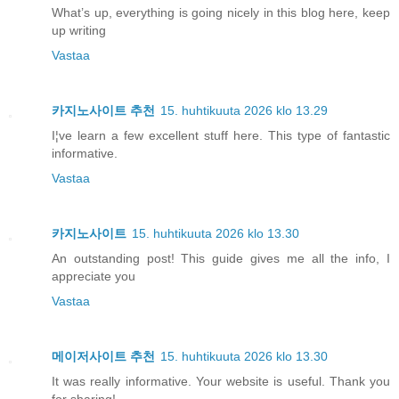
What’s up, everything is going nicely in this blog here, keep
up writing
Vastaa
카지노사이트 추천
15. huhtikuuta 2026 klo 13.29
I¦ve learn a few excellent stuff here. This type of fantastic
informative.
Vastaa
카지노사이트
15. huhtikuuta 2026 klo 13.30
An outstanding post! This guide gives me all the info, I
appreciate you
Vastaa
메이저사이트 추천
15. huhtikuuta 2026 klo 13.30
It was really informative. Your website is useful. Thank you