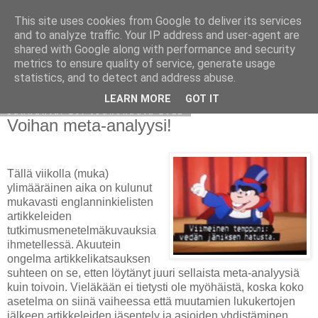
This site uses cookies from Google to deliver its services
Avoin blogiskelija
and to analyze traffic. Your IP address and user-agent are
shared with Google along with performance and security
metrics to ensure quality of service, generate usage
statistics, and to detect and address abuse.
▼
LEARN MORE
GOT IT
sunnuntai 29. toukokuuta 2011
Voihan meta-analyysi!
Tällä viikolla (muka)
ylimääräinen aika on kulunut
mukavasti englanninkielisten
artikkeleiden
tutkimusmenetelmäkuvauksia
ihmetellessä. Akuutein
ongelma artikkelikatsauksen
suhteen on se, etten löytänyt juuri sellaista meta-analyysiä
kuin toivoin. Vieläkään ei tietysti ole myöhäistä, koska koko
asetelma on siinä vaiheessa että muutamien lukukertojen
jälkeen artikkeleiden jäsentely ja asioiden yhdistäminen