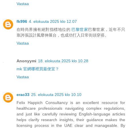
Vastaa
fk996
4. elokuuta 2025 klo 12.07
在時尚界擁有絕對指標地位的
巴黎世家
巴黎世家，近年不只
靠誇張設計風靡伸展台，也成功打入日常街頭穿搭。
Vastaa
Anonyymi
18. elokuuta 2025 klo 10.28
mk 官網哪裡買最便宜？
Vastaa
erac33
25. elokuuta 2025 klo 10.10
Felix Happich Consultancy is an excellent resource for
healthcare professionals navigating complex regulations,
and just like carefully reviewing English-language articles
helps clarify research insights, their guidance makes the
licensing process in the UAE clear and manageable. By