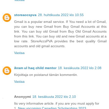
storeaccspva
28. huhtikuuta 2022 klo 10.55
Gmail is a popular email service. If You need a lot of Gmail,
you can buy new Gmail from Buy Gmail Accounts at this
link. You can buy old Gmail from Buy Old Gmail Accounts
from this link. You can buy old and new Gmail accounts at a
low rate. StoreAccsPVA provides the best quality Gmail
accounts and old gmail accounts.
Vastaa
ikram ul haq child mentor
18. kesäkuuta 2022 klo 2.08
Kirjoittaja on poistanut tämän kommentin.
Vastaa
Anonyymi
18. kesäkuuta 2022 klo 2.10
Its very informative article. if you are you must apply for
1.
New upcoming Canadian Scholarships 2023