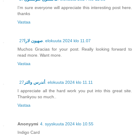
I’m sure everyone will appreciate this interesting post here.
thanks
Vastaa
صهيون لارا
27. elokuuta 2024 klo 11.07
Muchos Gracias for your post. Really looking forward to
read more. Want more.
Vastaa
أندرس والتر
27. elokuuta 2024 klo 11.11
I appreciate all the hard work you put into this great site.
Thankyou so much..
Vastaa
Anonyymi
4. syyskuuta 2024 klo 10.55
Indigo Card