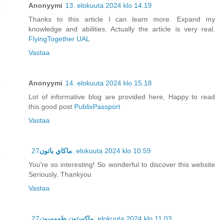
Anonyymi
13. elokuuta 2024 klo 14.19
Thanks to this article I can learn more. Expand my
knowledge and abilities. Actually the article is very real.
FlyingTogether UAL
Vastaa
Anonyymi
14. elokuuta 2024 klo 15.18
Lot of informative blog are provided here, Happy to read
this good post
PublixPassport
Vastaa
ماكاي باتون
27. elokuuta 2024 klo 10.59
You're so interesting! So wonderful to discover this website
Seriously. Thankyou
Vastaa
ماكستون طومسون
27. elokuuta 2024 klo 11.03