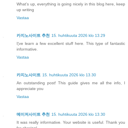
What’s up, everything is going nicely in this blog here, keep
up writing
Vastaa
카지노사이트 추천
15. huhtikuuta 2026 klo 13.29
I¦ve learn a few excellent stuff here. This type of fantastic
informative.
Vastaa
카지노사이트
15. huhtikuuta 2026 klo 13.30
An outstanding post! This guide gives me all the info, I
appreciate you
Vastaa
메이저사이트 추천
15. huhtikuuta 2026 klo 13.30
It was really informative. Your website is useful. Thank you