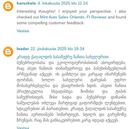
herschele
4. lokakuuta 2025 klo 11.24
Interesting thoughts! I enjoyed your perspective. I also
checked out
Mint Auto Sales Orlando, Fl Reviews
and found
some compelling customer feedback.
Vastaa
leader
22. joulukuuta 2025 klo 18.34
კრაფტ ქაღალდის სასაჩუქრე ჩანთა სახელურით
ბუნებრივობასა და ეკოლოგიურობასთან ასოცირდება,
რაც ასეთ ჩანთას თანამედროვე და პასუხისმგებლიან
არჩევანად აქცევს. ის გამძლეა და კარგად ინარჩუნებს
ფორმას, ხოლო სახელური ტარებას უფრო
მოსახერხებელსა და უსაფრთხოს ხდის. ასეთი ჩანთა
პრაქტიკულია სხვადასხვა ზომისა და ტიპის
საჩუქრისთვის. მისი სადა და ბუნებრივი დიზაინი
საშუალებას იძლევა მარტივად გაფორმდეს ლენტებით,
სტიკერებით ან ბარათებით. კრაფტ ქაღალდის სასაჩუქრე
ჩანთა აერთიანებს სიმარტივეს, სტილს და გარემოზე
ზრუნვას, რაც მას განსაკუთრებით კარგ იდეად აქცევს.
Vastaa