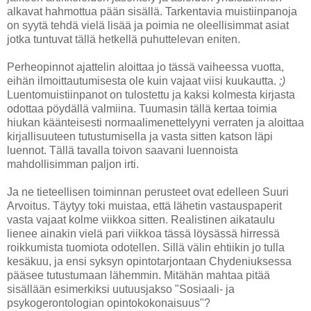
alkavat hahmottua pään sisällä. Tarkentavia muistiinpanoja
on syytä tehdä vielä lisää ja poimia ne oleellisimmat asiat
jotka tuntuvat tällä hetkellä puhuttelevan eniten.
Perheopinnot ajattelin aloittaa jo tässä vaiheessa vuotta,
eihän ilmoittautumisesta ole kuin vajaat viisi kuukautta.
;)
Luentomuistiinpanot on tulostettu ja kaksi kolmesta kirjasta
odottaa pöydällä valmiina. Tuumasin tällä kertaa toimia
hiukan käänteisesti normaalimenettelyyni verraten ja aloittaa
kirjallisuuteen tutustumisella ja vasta sitten katson läpi
luennot. Tällä tavalla toivon saavani luennoista
mahdollisimman paljon irti.
Ja ne tieteellisen toiminnan perusteet ovat edelleen Suuri
Arvoitus. Täytyy toki muistaa, että lähetin vastauspaperit
vasta vajaat kolme viikkoa sitten. Realistinen aikataulu
lienee ainakin vielä pari viikkoa tässä löysässä hirressä
roikkumista tuomiota odotellen. Sillä välin ehtiikin jo tulla
kesäkuu, ja ensi syksyn opintotarjontaan Chydeniuksessa
pääsee tutustumaan lähemmin. Mitähän mahtaa pitää
sisällään esimerkiksi uutuusjakso "Sosiaali- ja
psykogerontologian opintokokonaisuus"?