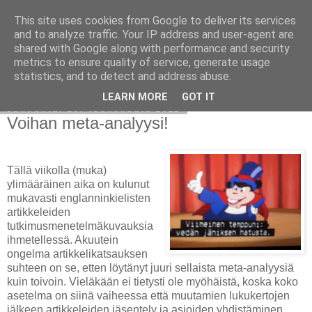
This site uses cookies from Google to deliver its services
Avoin blogiskelija
and to analyze traffic. Your IP address and user-agent are
shared with Google along with performance and security
metrics to ensure quality of service, generate usage
statistics, and to detect and address abuse.
▼
LEARN MORE
GOT IT
sunnuntai 29. toukokuuta 2011
Voihan meta-analyysi!
Tällä viikolla (muka)
ylimääräinen aika on kulunut
mukavasti englanninkielisten
artikkeleiden
tutkimusmenetelmäkuvauksia
ihmetellessä. Akuutein
ongelma artikkelikatsauksen
suhteen on se, etten löytänyt juuri sellaista meta-analyysiä
kuin toivoin. Vieläkään ei tietysti ole myöhäistä, koska koko
asetelma on siinä vaiheessa että muutamien lukukertojen
jälkeen artikkeleiden jäsentely ja asioiden yhdistäminen