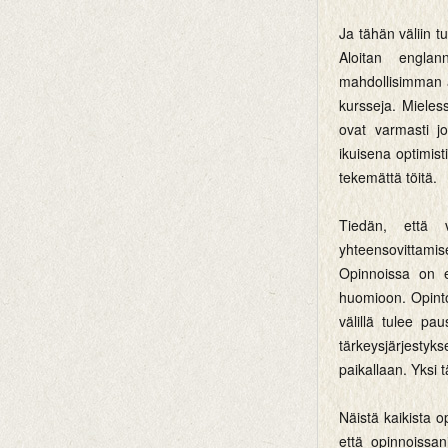
Ja tähän väliin t
Aloitan englan
mahdollisimman a
kursseja. Mieles
ovat varmasti jo
ikuisena optimist
tekemättä töitä.
Tiedän, että 
yhteensovittamis
Opinnoissa on er
huomioon. Opinto
välillä tulee pa
tärkeysjärjestyks
paikallaan. Yksi t
Näistä kaikista o
että opinnoissa