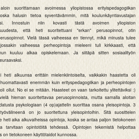
aloin suorittamaan avoimessa yliopistossa erityispedagogiikan
koska halusin tietoa syventävämmin, mitä koulunkäyntiavustajan
älsi. Innostuin niin kovasti tästä avoimen yliopiston
isuudesta, että heti suoritettuani "erkan" perusopinnot, otin
erusopinnot. Vielä tässä vaiheessa en tiennyt, mikä minusta tulee
jossakin vaiheessa perheopintoja mieleeni tuli kirkkaasti, että
inun kuuluu alkaa opiskelemaan. Ja siitäpä sitten sosiaalityön
seuraavaksi.
ui heti alkuunsa erittäin mielenkiintoiselta, vaikkakin haastetta oli
 huomattavasti enemmän kuin erityspedagogiikan ja perheopintojen
li ollut. No ei se mitään. Haasteet on vaan tarkoitettu ylitettäviksi :)
 vielä hieman suoritettavaa perusopinnoista, mutta samalla aloitan
datusta psykologiaan (4 op)ajattelin suorittaa osana yleisopintoja. 3
työvälineenä on jo suoritettuna yleisopintoihin. Sitä suosittelen
le heti aika alkuvaiheissa opintoja, koska se antaa paljon tietokoneen
oita tarvitaan opintotöitä tehdessä. Opintojen tekemistä helpottaa
s on tietokoneen käyttötaidot kunnossa.