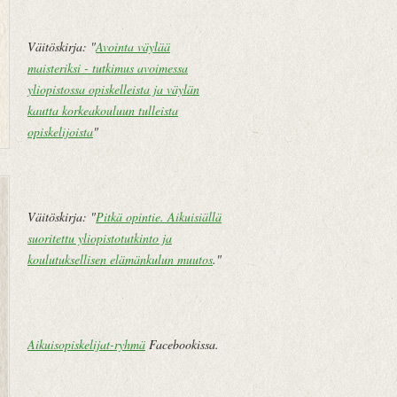
Väitöskirja: "
Avointa väylää
maisteriksi - tutkimus avoimessa
yliopistossa opiskelleista ja väylän
kautta korkeakouluun tulleista
opiskelijoista
"
U
E
u
t
Väitöskirja: "
Pitkä opintie. Aikuisiällä
d
u
suoritettu yliopistotutkinto ja
e
s
koulutuksellisen elämänkulun muutos
."
m
i
pi
v
te
u
k
Aikuisopiskelijat-ryhmä
Facebookissa.
st
i