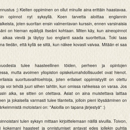
unnustus ;) Kielten oppiminen on ollut minulle aina erittäin haastavaa.
nin opinnot nyt syksyllä. Koen tarvetta aloittaa englannin
lkeista, joten suoritan ensin valmentavan kurssin, ennen varsinaisia
säni on hieman epäilyjä itseäni kohtaan. Miten käy, kun aineopinnot
 aikaa vieviä ja täytyy tuo englanti saada suoritettua. Toki taas
ina tiedän, että kyllä se siitä, kun näkee kovasti vaivaa. Mitään ei saa
vuodesta tulee haasteellinen töiden, perheen ja opintojen
essa, mutta avoimen yliopiston opiskelumahdollisuudet ovat hienot.
ilaisia suoritusvaihtoehtoja, joten erilaiset oppimistyylit on otettu
ja voi tehdä juuri siihen tahtiin, kun omissa rahkeissa on varaa. Jos
ussin aika, se sitten on otettava. Asiat on aina muistettava laittaa
een ja jokaisella varmasti tulee tilanteita, jolloin pieni löysääminen on
ärkeimmistä motoistani on: "Asioilla on tapana järjestyä" :)
pinnoistani tulen syksyn mittaan kirjoittelemaan näillä sivuilla. Toivon,
ni kokemani haasteet ja onnistumiset antavat edes jollekin puhtia