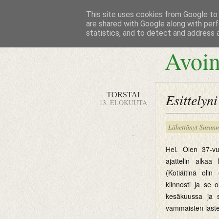
This site uses cookies from Google to d
are shared with Google along with perf
statistics, and to detect and address 
Avoin
TORSTAI
Esittelyni
13. ELOKUUTA
Lähettänyt
Susan
Hei. Olen 37-vu
ajattelin alkaa
(Kotiäitinä oli
kiinnosti ja se 
kesäkuussa ja s
vammaisten laste