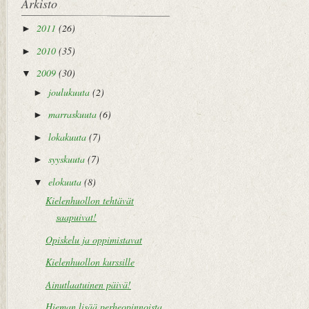
Arkisto
2011
(26)
►
2010
(35)
►
2009
(30)
▼
joulukuuta
(2)
►
marraskuuta
(6)
►
lokakuuta
(7)
►
syyskuuta
(7)
►
elokuuta
(8)
▼
Kielenhuollon tehtävät
saapuivat!
Opiskelu ja oppimistavat
Kielenhuollon kurssille
Ainutlaatuinen päivä!
Hieman lisää perheopinnoista