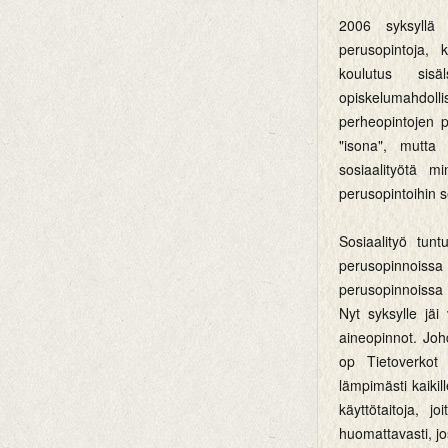
2006 syksyllä 
perusopintoja, 
koulutus sis
opiskelumahdoll
perheopintojen p
"isona", mutta 
sosiaalityötä m
perusopintoihin 
Sosiaalityö tunt
perusopinnoissa
perusopinnoissa o
Nyt syksylle jäi
aineopinnot. Joh
op Tietoverkot 
lämpimästi kaikil
käyttötaitoja, j
huomattavasti, jo