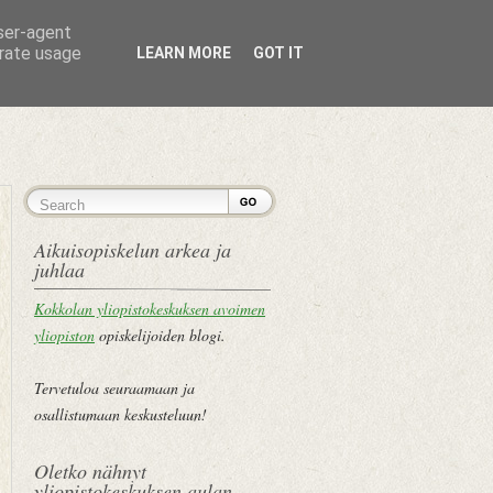
user-agent
erate usage
LEARN MORE
GOT IT
ETUSIVU
Aikuisopiskelun arkea ja
juhlaa
Kokkolan yliopistokeskuksen avoimen
yliopiston
opiskelijoiden blogi.
Tervetuloa seuraamaan ja
osallistumaan keskusteluun!
Oletko nähnyt
yliopistokeskuksen aulan