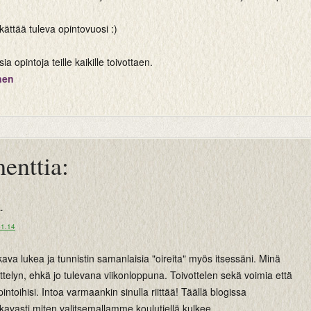
ättää tuleva opintovuosi :)
ia opintoja teille kaikille toivottaen.
nen
enttia:
..
11.14
ukava lukea ja tunnistin samanlaisia "oireita" myös itsessäni. Minä
ittelyn, ehkä jo tulevana viikonloppuna. Toivottelen sekä voimia että
opintoihisi. Intoa varmaankin sinulla riittää! Täällä blogissa
vasti miten valitsemallamme koulutiellä kulkee...