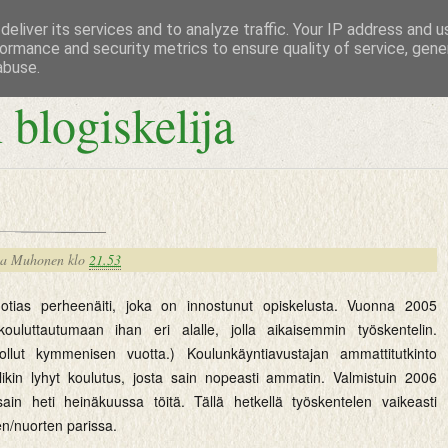
eliver its services and to analyze traffic. Your IP address and 
ormance and security metrics to ensure quality of service, gen
abuse.
 blogiskelija
na Muhonen
klo
21.53
otias perheenäiti, joka on innostunut opiskelusta. Vuonna 2005
 kouluttautumaan ihan eri alalle, jolla aikaisemmin työskentelin.
n ollut kymmenisen vuotta.) Koulunkäyntiavustajan ammattitutkinto
olikin lyhyt koulutus, josta sain nopeasti ammatin. Valmistuin 2006
ain heti heinäkuussa töitä. Tällä hetkellä työskentelen vaikeasti
n/nuorten parissa.