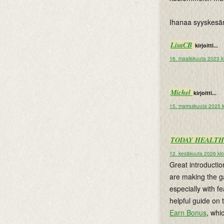
Ihanaa syyskesän 
LisaCB
kirjoitti...
16. maaliskuuta 2023 k
Michel
kirjoitti...
15. marraskuuta 2025 k
TODAY HEALTH
12. kesäkuuta 2026 kl
Great introductio
are making the g
especially with f
helpful guide on 
Earn Bonus
, whi