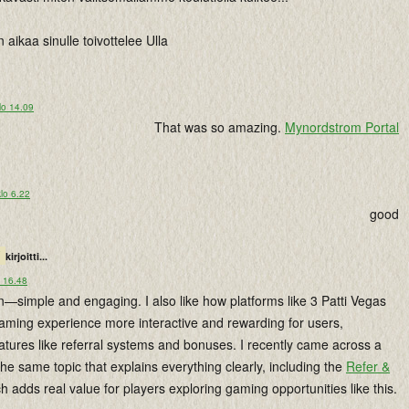
aikaa sinulle toivottelee Ulla
lo 14.09
That was so amazing.
Mynordstrom Portal
lo 6.22
good
kirjoitti...
o 16.48
n—simple and engaging. I also like how platforms like 3 Patti Vegas
aming experience more interactive and rewarding for users,
eatures like referral systems and bonuses. I recently came across a
the same topic that explains everything clearly, including the
Refer &
ch adds real value for players exploring gaming opportunities like this.