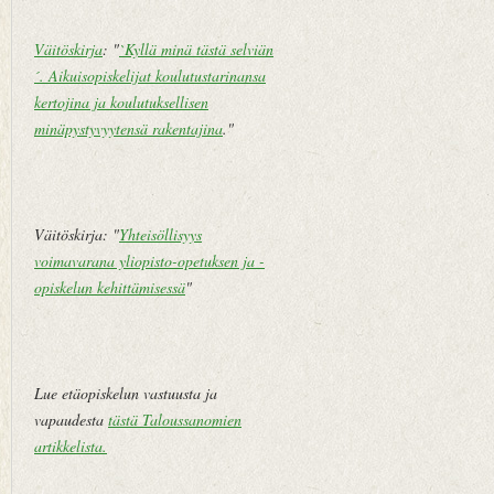
Väitöskirja
: "
`Kyllä minä tästä selviän
´. Aikuisopiskelijat koulutustarinansa
kertojina ja koulutuksellisen
minäpystyvyytensä rakentajina
."
Väitöskirja: "
Yhteisöllisyys
voimavarana yliopisto-opetuksen ja -
opiskelun kehittämisessä
"
Lue etäopiskelun vastuusta ja
vapaudesta
tästä Taloussanomien
artikkelista
.