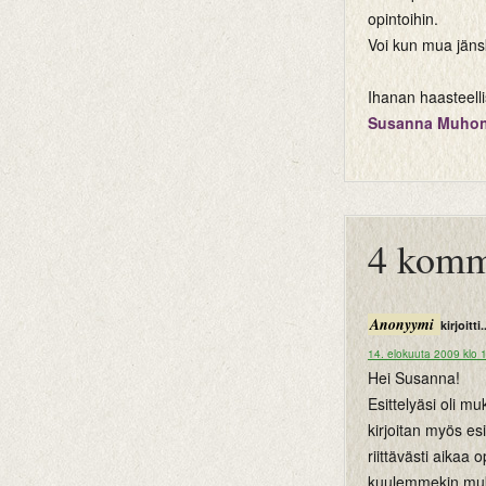
opintoihin.
Voi kun mua jänsk
Ihanan haasteellis
Susanna Muho
btemplates
4 komm
Anonyymi
kirjoitti.
14. elokuuta 2009 klo 
Hei Susanna!
Esittelyäsi oli m
kirjoitan myös es
riittävästi aikaa 
kuulemmekin muka