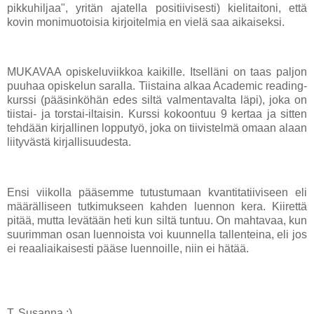
pikkuhiljaa", yritän ajatella positiivisesti) kielitaitoni, että
kovin monimuotoisia kirjoitelmia en vielä saa aikaiseksi.
MUKAVAA opiskeluviikkoa kaikille. Itselläni on taas paljon
puuhaa opiskelun saralla. Tiistaina alkaa Academic reading-
kurssi (pääsinköhän edes siltä valmentavalta läpi), joka on
tiistai- ja torstai-iltaisin. Kurssi kokoontuu 9 kertaa ja sitten
tehdään kirjallinen lopputyö, joka on tiivistelmä omaan alaan
liityvästä kirjallisuudesta.
Ensi viikolla pääsemme tutustumaan kvantitatiiviseen eli
määrälliseen tutkimukseen kahden luennon kera. Kiirettä
pitää, mutta levätään heti kun siltä tuntuu. On mahtavaa, kun
suurimman osan luennoista voi kuunnella tallenteina, eli jos
ei reaaliaikaisesti pääse luennoille, niin ei hätää.
T. Susanna :)