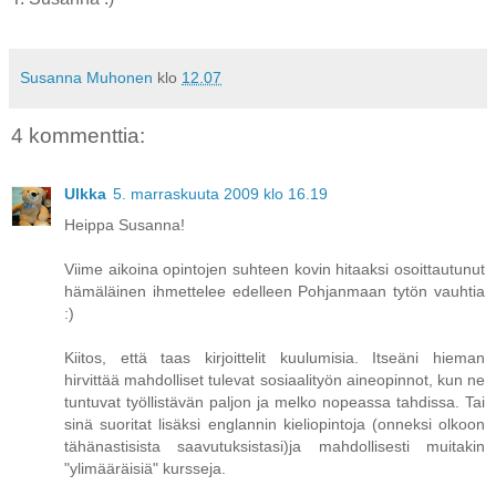
Susanna Muhonen
klo
12.07
4 kommenttia:
Ulkka
5. marraskuuta 2009 klo 16.19
Heippa Susanna!
Viime aikoina opintojen suhteen kovin hitaaksi osoittautunut
hämäläinen ihmettelee edelleen Pohjanmaan tytön vauhtia
:)
Kiitos, että taas kirjoittelit kuulumisia. Itseäni hieman
hirvittää mahdolliset tulevat sosiaalityön aineopinnot, kun ne
tuntuvat työllistävän paljon ja melko nopeassa tahdissa. Tai
sinä suoritat lisäksi englannin kieliopintoja (onneksi olkoon
tähänastisista saavutuksistasi)ja mahdollisesti muitakin
"ylimääräisiä" kursseja.