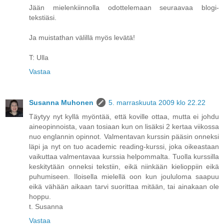
Jään mielenkiinnolla odottelemaan seuraavaa blogi-
tekstiäsi.
Ja muistathan välillä myös levätä!
T: Ulla
Vastaa
Susanna Muhonen
5. marraskuuta 2009 klo 22.22
Täytyy nyt kyllä myöntää, että koville ottaa, mutta ei johdu
aineopinnoista, vaan tosiaan kun on lisäksi 2 kertaa viikossa
nuo englannin opinnot. Valmentavan kurssin pääsin onneksi
läpi ja nyt on tuo academic reading-kurssi, joka oikeastaan
vaikuttaa valmentavaa kurssia helpommalta. Tuolla kurssilla
keskitytään onneksi tekstiin, eikä niinkään kielioppiin eikä
puhumiseen. Iloisella mielellä oon kun joululoma saapuu
eikä vähään aikaan tarvi suorittaa mitään, tai ainakaan ole
hoppu.
t. Susanna
Vastaa