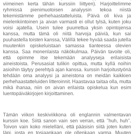
viimeinen kerta tähän kurssiin liittyen). Harjoittelimme
ryhmissä pienimuotoisen analyysin tekoa niistä
tekemistämme perhehaastatteluista. Päivä oli kiva ja
mielenkiintoinen ja aivan varmasti ei ollut tylsä, kuten joku
voisi ajatella. Usein tulee puurrettua yksin opintojensa
kanssa, mutta tämä oli niitä harvoja päiviä, kun sai
puuhastella toisten kanssa, Välillä tekee hyvää saada jutella
muutenkin opiskeluistaan samassa tianteessa olevien
kanssa. Saa monenlaista näkökulmaa. Päivän tavoite oli,
että opimme itse tekemään analyyseja erilaisista
aineistoista. Perusasiat tulikin opittua, mutta kyllä noihin
asioihin täytyy perehtyä ajan kanssa. kurssin harjoitustyönä
tehdään oma analyysi ja aineistona on meidän kaikkien
perhehaastatteluiden litteroinnit. Haastavaa taitaa olla, mutta
mikä ihanaa, niin on aivan erilaista opiskelua kun esim
luentopäiväkirjojen kirjoittaminen.
Tämän viikon keskiviikkona oli englannin valmentavan
kurssin koe. Siitä sanon vain sen verran, että "huh, huh".
Toivon vain koko mielelläni, että pääsisin siitä joten kuten
läpi, josta en tosiaankaan ole ollenkaan varma. Muuten