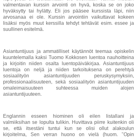
valmentavan kurssin arvointi on hyvä, koska se on joko
hyväksytty tai hylätty. Eli jos pääsee kurssista läpi, niin
arvosanaa ei ole. Kurssin arvointiin vaikuttavat kokeen
lisäksi myös muut kerssilla tehdyt tehtävät esim. essee ja
suullinen esitelmä.
Asiantuntijuus ja ammatilliset käytännöt teemaa opiskelin
kuuntelemalla kaksi Tuomo Kokkosen luentoa nauhoitteina
ja kirjoitin niiden osalta luentopäiväkirjaa. Asiantuntijuus
luentoja on neljä ja niiden tarkoituksena on perehtyä
sosiaalityön asiantuntijuuden peruskysymyksiin,
professionaalisuuteen, sekä sosiaalityön asiantuntijuuden
omaleimaisuuteen suhteessa muiden alojen
asiantuntijuuteen.
Englannin esseen hiominen oli eilen listallani ja
valmiiksihan se lopulta tulikin. Huvittava piirre kuitenkin oli
se, että itsestäni tuntui kun se olisi ollut alakoulun
kirjoitelma, Sen verran huono on vielä (huom. "Opin