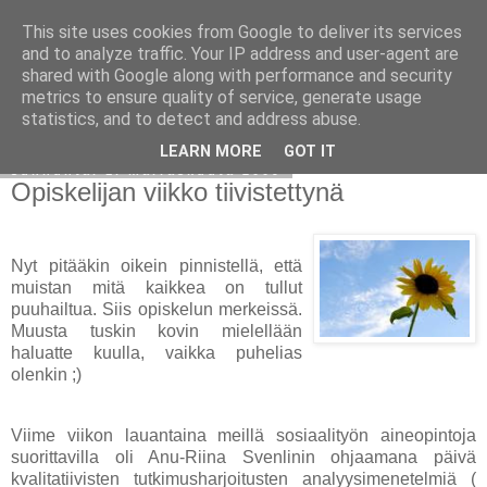
This site uses cookies from Google to deliver its services
Avoin blogiskelija
and to analyze traffic. Your IP address and user-agent are
shared with Google along with performance and security
metrics to ensure quality of service, generate usage
statistics, and to detect and address abuse.
▼
LEARN MORE
GOT IT
sunnuntai 1. marraskuuta 2009
Opiskelijan viikko tiivistettynä
Nyt pitääkin oikein pinnistellä, että
muistan mitä kaikkea on tullut
puuhailtua. Siis opiskelun merkeissä.
Muusta tuskin kovin mielellään
haluatte kuulla, vaikka puhelias
olenkin ;)
Viime viikon lauantaina meillä sosiaalityön aineopintoja
suorittavilla oli Anu-Riina Svenlinin ohjaamana päivä
kvalitatiivisten tutkimusharjoitusten analyysimenetelmiä (