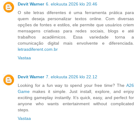
Devit Warner
6. elokuuta 2026 klo 20.46
O site letras diferentes é uma ferramenta prática para
quem deseja personalizar textos online. Com diversas
opções de fontes e estilos, ele permite que usuários criem
mensagens criativas para redes sociais, blogs e até
trabalhos acadêmicos. Essa variedade torna a
comunicação digital mais envolvente e diferenciada.
letrasdiferent.com.br
Vastaa
Devit Warner
7. elokuuta 2026 klo 22.12
Looking for a fun way to spend your free time? The
A26
Game
makes it simple. Just install, explore, and enjoy
exciting gameplay instantly. It’s quick, easy, and perfect for
anyone who wants entertainment without complicated
steps.
Vastaa