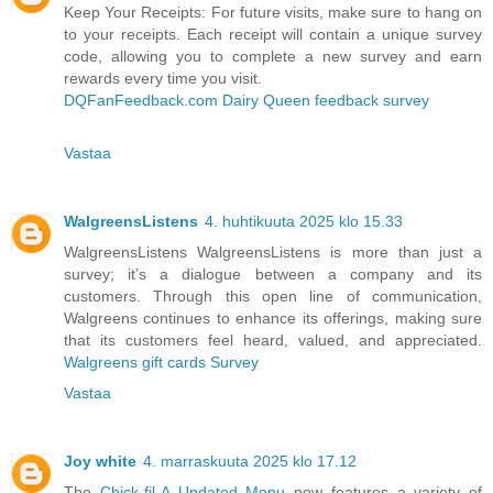
Keep Your Receipts: For future visits, make sure to hang on
to your receipts. Each receipt will contain a unique survey
code, allowing you to complete a new survey and earn
rewards every time you visit.
DQFanFeedback.com Dairy Queen feedback survey
Vastaa
WalgreensListens
4. huhtikuuta 2025 klo 15.33
WalgreensListens WalgreensListens is more than just a
survey; it’s a dialogue between a company and its
customers. Through this open line of communication,
Walgreens continues to enhance its offerings, making sure
that its customers feel heard, valued, and appreciated.
Walgreens gift cards Survey
Vastaa
Joy white
4. marraskuuta 2025 klo 17.12
The
Chick-fil-A Updated Menu
now features a variety of