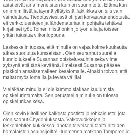
asiat eivät aina mene siten kuin on suunniteltu. Elämä kun
on inhimillistä ja täynnä yllätyksiä.Taktiikkaa on siis vain
vaihdettava. Tiedotusviestissä oli pari korvaavaa ehdotusta,
eli verkkoluentojen ja lähdemateriaalin pohjalta tehtävät
kirjalliset työt. Toinen niistä onkin jo työn alla ja toiseen
yritän tutustua viikonloppuna.
Laskeskelin tuossa, että minulla on vajaa kolme kuukautta
aikaa suoriutua kursseistani. Olen seurannut suurella
kunnioituksella Susannan opiskeluvauhtia sekä viime
syksynä että tänä keväänä. Ilmeisesti Susanna pääsee
piakkoin ansaitsemalleen kesälomalle. Ainakin toivon, että
maltat myös lomailla ja levätä välillä!
Vieläkään minulla ei ole kummoisiakaan kuulumisia
opiskelurintamalta. Sen perusteella minulle on tulossa
opiskelurikas kesä.
Olen kovin kiitollinen kaikesta postista ja rohkaisusta, jota
olen saanut Chydeniuksesta. Valkovuokkojen ja
leskenlehtien kukkiessa lähetän terveiseni täältä hitaiden
hämäläisten asuinsijoilta! Huomenna matkaan Tampereelle