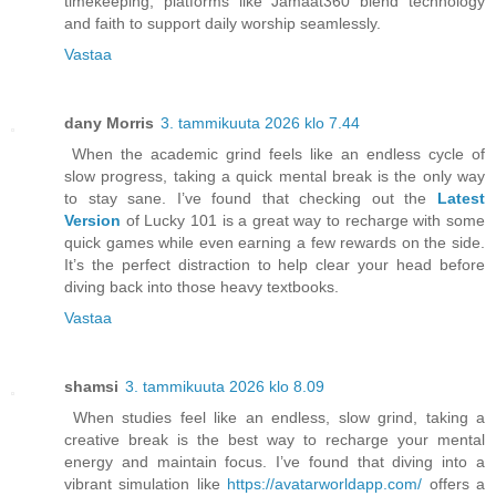
timekeeping, platforms like Jamaat360 blend technology
and faith to support daily worship seamlessly.
Vastaa
dany Morris
3. tammikuuta 2026 klo 7.44
When the academic grind feels like an endless cycle of
slow progress, taking a quick mental break is the only way
to stay sane. I’ve found that checking out the
Latest
Version
of Lucky 101 is a great way to recharge with some
quick games while even earning a few rewards on the side.
It’s the perfect distraction to help clear your head before
diving back into those heavy textbooks.
Vastaa
shamsi
3. tammikuuta 2026 klo 8.09
When studies feel like an endless, slow grind, taking a
creative break is the best way to recharge your mental
energy and maintain focus. I’ve found that diving into a
vibrant simulation like
https://avatarworldapp.com/
offers a