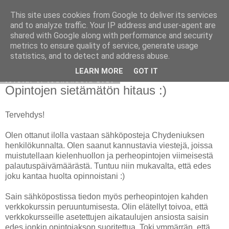
This site uses cookies from Google to deliver its services
Avoin blogiskelija
and to analyze traffic. Your IP address and user-agent are
shared with Google along with performance and security
metrics to ensure quality of service, generate usage
statistics, and to detect and address abuse.
▼
LEARN MORE
GOT IT
torstai 6. toukokuuta 2010
Opintojen sietämätön hitaus :)
Tervehdys!
Olen ottanut ilolla vastaan sähköposteja Chydeniuksen
henkilökunnalta. Olen saanut kannustavia viestejä, joissa
muistutellaan kielenhuollon ja perheopintojen viimeisestä
palautuspäivämäärästä. Tuntuu niin mukavalta, että edes
joku kantaa huolta opinnoistani :)
Sain sähköpostissa tiedon myös perheopintojen kahden
verkkokurssin peruuntumisesta. Olin elätellyt toivoa, että
verkkokursseille asetettujen aikataulujen ansiosta saisin
edes jonkin opintojakson suoritettua. Toki ymmärrän, että