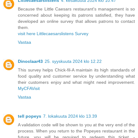
Littlecaesarslistens
4. kesäkuuta 2024 klo 10.47
Because the Little Caesars restaurant's management is so
concerned about keeping its patrons satisfied, they have
developed an online survey that allows patrons to contact
them.
visit here Littlecaesarslistens Survey
Vastaa
Dinoclaar43
25. syyskuuta 2024 klo 12.22
This survey helps Chick-fil-A maintain its high standards of
food quality and customer service by understanding what
their customers enjoy and what might need improvement.
MyCFAVisit
Vastaa
tell popeys
7. lokakuuta 2024 klo 13.39
A validation code will be shown to you at the very end of the
process. When you return to the Popeyes restaurant in the
future, you will be required to redeem this ticket. -