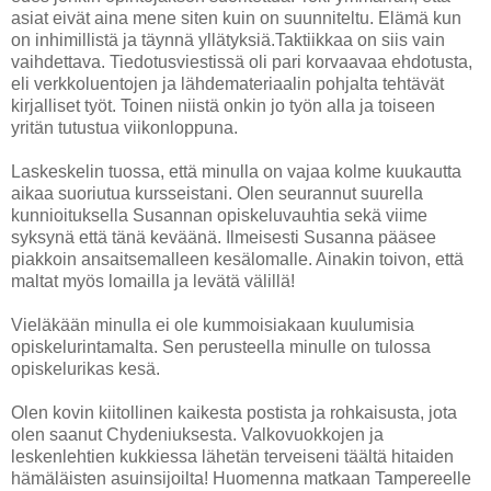
asiat eivät aina mene siten kuin on suunniteltu. Elämä kun
on inhimillistä ja täynnä yllätyksiä.Taktiikkaa on siis vain
vaihdettava. Tiedotusviestissä oli pari korvaavaa ehdotusta,
eli verkkoluentojen ja lähdemateriaalin pohjalta tehtävät
kirjalliset työt. Toinen niistä onkin jo työn alla ja toiseen
yritän tutustua viikonloppuna.
Laskeskelin tuossa, että minulla on vajaa kolme kuukautta
aikaa suoriutua kursseistani. Olen seurannut suurella
kunnioituksella Susannan opiskeluvauhtia sekä viime
syksynä että tänä keväänä. Ilmeisesti Susanna pääsee
piakkoin ansaitsemalleen kesälomalle. Ainakin toivon, että
maltat myös lomailla ja levätä välillä!
Vieläkään minulla ei ole kummoisiakaan kuulumisia
opiskelurintamalta. Sen perusteella minulle on tulossa
opiskelurikas kesä.
Olen kovin kiitollinen kaikesta postista ja rohkaisusta, jota
olen saanut Chydeniuksesta. Valkovuokkojen ja
leskenlehtien kukkiessa lähetän terveiseni täältä hitaiden
hämäläisten asuinsijoilta! Huomenna matkaan Tampereelle