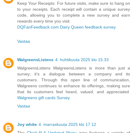
Keep Your Receipts: For future visits, make sure to hang on
to your receipts. Each receipt will contain a unique survey
code, allowing you to complete a new survey and earn
rewards every time you visit.
DQFanFeedback.com Dairy Queen feedback survey
Vastaa
WalgreensListens
4. huhtikuuta 2025 klo 15.33
WalgreensListens WalgreensListens is more than just a
survey; it’s a dialogue between a company and its
customers. Through this open line of communication,
Walgreens continues to enhance its offerings, making sure
that its customers feel heard, valued, and appreciated.
Walgreens gift cards Survey
Vastaa
Joy white
4. marraskuuta 2025 klo 17.12
The
Chick-fil-A Updated Menu
now features a variety of