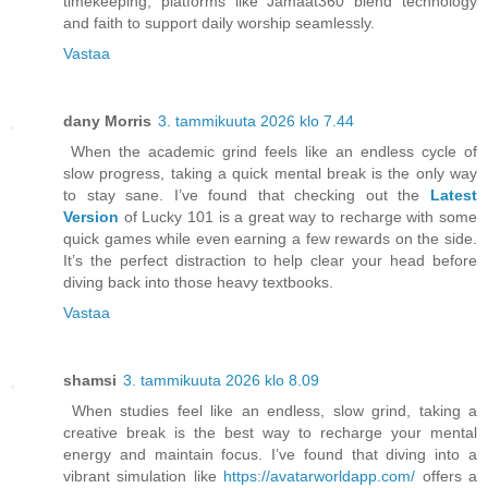
timekeeping, platforms like Jamaat360 blend technology
and faith to support daily worship seamlessly.
Vastaa
dany Morris
3. tammikuuta 2026 klo 7.44
When the academic grind feels like an endless cycle of
slow progress, taking a quick mental break is the only way
to stay sane. I’ve found that checking out the
Latest
Version
of Lucky 101 is a great way to recharge with some
quick games while even earning a few rewards on the side.
It’s the perfect distraction to help clear your head before
diving back into those heavy textbooks.
Vastaa
shamsi
3. tammikuuta 2026 klo 8.09
When studies feel like an endless, slow grind, taking a
creative break is the best way to recharge your mental
energy and maintain focus. I’ve found that diving into a
vibrant simulation like
https://avatarworldapp.com/
offers a