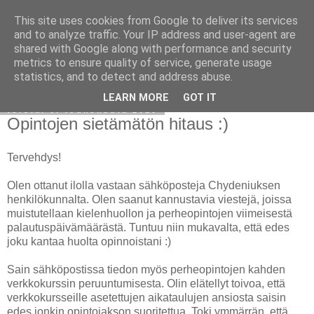
This site uses cookies from Google to deliver its services
Avoin blogiskelija
and to analyze traffic. Your IP address and user-agent are
shared with Google along with performance and security
metrics to ensure quality of service, generate usage
statistics, and to detect and address abuse.
▼
LEARN MORE
GOT IT
torstai 6. toukokuuta 2010
Opintojen sietämätön hitaus :)
Tervehdys!
Olen ottanut ilolla vastaan sähköposteja Chydeniuksen
henkilökunnalta. Olen saanut kannustavia viestejä, joissa
muistutellaan kielenhuollon ja perheopintojen viimeisestä
palautuspäivämäärästä. Tuntuu niin mukavalta, että edes
joku kantaa huolta opinnoistani :)
Sain sähköpostissa tiedon myös perheopintojen kahden
verkkokurssin peruuntumisesta. Olin elätellyt toivoa, että
verkkokursseille asetettujen aikataulujen ansiosta saisin
edes jonkin opintojakson suoritettua. Toki ymmärrän, että