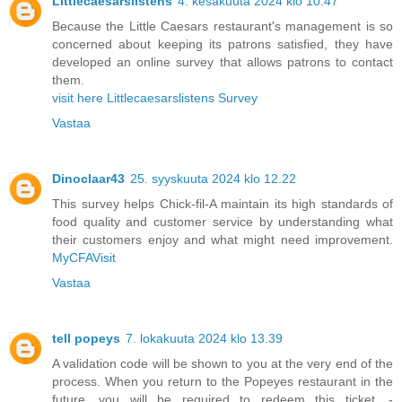
Littlecaesarslistens
4. kesäkuuta 2024 klo 10.47
Because the Little Caesars restaurant's management is so
concerned about keeping its patrons satisfied, they have
developed an online survey that allows patrons to contact
them.
visit here Littlecaesarslistens Survey
Vastaa
Dinoclaar43
25. syyskuuta 2024 klo 12.22
This survey helps Chick-fil-A maintain its high standards of
food quality and customer service by understanding what
their customers enjoy and what might need improvement.
MyCFAVisit
Vastaa
tell popeys
7. lokakuuta 2024 klo 13.39
A validation code will be shown to you at the very end of the
process. When you return to the Popeyes restaurant in the
future, you will be required to redeem this ticket. -