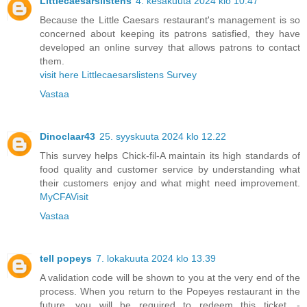
Littlecaesarslistens
4. kesäkuuta 2024 klo 10.47
Because the Little Caesars restaurant's management is so
concerned about keeping its patrons satisfied, they have
developed an online survey that allows patrons to contact
them.
visit here Littlecaesarslistens Survey
Vastaa
Dinoclaar43
25. syyskuuta 2024 klo 12.22
This survey helps Chick-fil-A maintain its high standards of
food quality and customer service by understanding what
their customers enjoy and what might need improvement.
MyCFAVisit
Vastaa
tell popeys
7. lokakuuta 2024 klo 13.39
A validation code will be shown to you at the very end of the
process. When you return to the Popeyes restaurant in the
future, you will be required to redeem this ticket. -