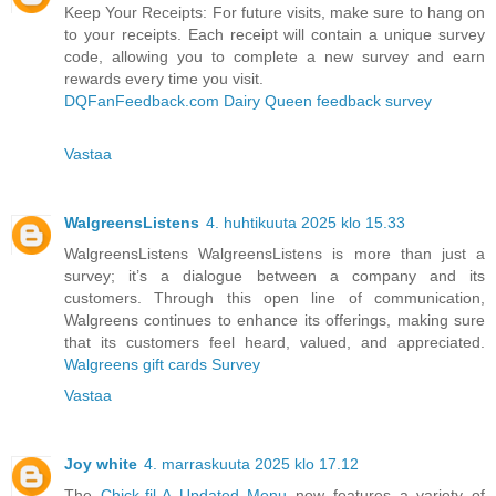
Keep Your Receipts: For future visits, make sure to hang on
to your receipts. Each receipt will contain a unique survey
code, allowing you to complete a new survey and earn
rewards every time you visit.
DQFanFeedback.com Dairy Queen feedback survey
Vastaa
WalgreensListens
4. huhtikuuta 2025 klo 15.33
WalgreensListens WalgreensListens is more than just a
survey; it’s a dialogue between a company and its
customers. Through this open line of communication,
Walgreens continues to enhance its offerings, making sure
that its customers feel heard, valued, and appreciated.
Walgreens gift cards Survey
Vastaa
Joy white
4. marraskuuta 2025 klo 17.12
The
Chick-fil-A Updated Menu
now features a variety of