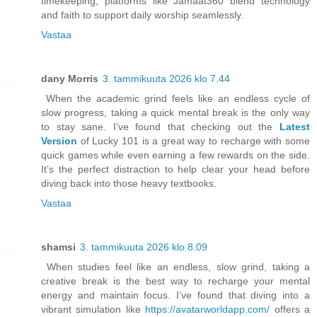
timekeeping, platforms like Jamaat360 blend technology
and faith to support daily worship seamlessly.
Vastaa
dany Morris
3. tammikuuta 2026 klo 7.44
When the academic grind feels like an endless cycle of
slow progress, taking a quick mental break is the only way
to stay sane. I’ve found that checking out the
Latest
Version
of Lucky 101 is a great way to recharge with some
quick games while even earning a few rewards on the side.
It’s the perfect distraction to help clear your head before
diving back into those heavy textbooks.
Vastaa
shamsi
3. tammikuuta 2026 klo 8.09
When studies feel like an endless, slow grind, taking a
creative break is the best way to recharge your mental
energy and maintain focus. I’ve found that diving into a
vibrant simulation like
https://avatarworldapp.com/
offers a