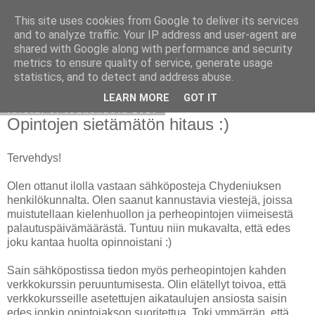
This site uses cookies from Google to deliver its services
Avoin blogiskelija
and to analyze traffic. Your IP address and user-agent are
shared with Google along with performance and security
metrics to ensure quality of service, generate usage
statistics, and to detect and address abuse.
▼
LEARN MORE
GOT IT
torstai 6. toukokuuta 2010
Opintojen sietämätön hitaus :)
Tervehdys!
Olen ottanut ilolla vastaan sähköposteja Chydeniuksen
henkilökunnalta. Olen saanut kannustavia viestejä, joissa
muistutellaan kielenhuollon ja perheopintojen viimeisestä
palautuspäivämäärästä. Tuntuu niin mukavalta, että edes
joku kantaa huolta opinnoistani :)
Sain sähköpostissa tiedon myös perheopintojen kahden
verkkokurssin peruuntumisesta. Olin elätellyt toivoa, että
verkkokursseille asetettujen aikataulujen ansiosta saisin
edes jonkin opintojakson suoritettua. Toki ymmärrän, että