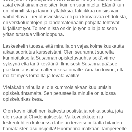
asiat eivät aina mene siten kuin on suunniteltu. Elämä kun
on inhimillistä ja täynnä yllätyksiä.Taktiikkaa on siis vain
vaihdettava. Tiedotusviestissä oli pari korvaavaa ehdotusta,
eli verkkoluentojen ja lähdemateriaalin pohjalta tehtävät
kirjalliset työt. Toinen niistä onkin jo työn alla ja toiseen
yritän tutustua viikonloppuna.
Laskeskelin tuossa, että minulla on vajaa kolme kuukautta
aikaa suoriutua kursseistani. Olen seurannut suurella
kunnioituksella Susannan opiskeluvauhtia sekä viime
syksynä että tänä keväänä. Ilmeisesti Susanna pääsee
piakkoin ansaitsemalleen kesälomalle. Ainakin toivon, että
maltat myös lomailla ja levätä välillä!
Vieläkään minulla ei ole kummoisiakaan kuulumisia
opiskelurintamalta. Sen perusteella minulle on tulossa
opiskelurikas kesä.
Olen kovin kiitollinen kaikesta postista ja rohkaisusta, jota
olen saanut Chydeniuksesta. Valkovuokkojen ja
leskenlehtien kukkiessa lähetän terveiseni täältä hitaiden
hämäläisten asuinsijoilta! Huomenna matkaan Tampereelle