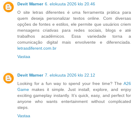
Devit Warner
6. elokuuta 2026 klo 20.46
O site letras diferentes é uma ferramenta prática para
quem deseja personalizar textos online. Com diversas
opções de fontes e estilos, ele permite que usuários criem
mensagens criativas para redes sociais, blogs e até
trabalhos acadêmicos. Essa variedade torna a
comunicação digital mais envolvente e diferenciada.
letrasdiferent.com.br
Vastaa
Devit Warner
7. elokuuta 2026 klo 22.12
Looking for a fun way to spend your free time? The
A26
Game
makes it simple. Just install, explore, and enjoy
exciting gameplay instantly. It’s quick, easy, and perfect for
anyone who wants entertainment without complicated
steps.
Vastaa