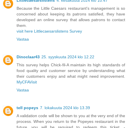
Littlecaesarslistens
4. kesäkuuta 2024 klo 10.47
Because the Little Caesars restaurant's management is so
concerned about keeping its patrons satisfied, they have
developed an online survey that allows patrons to contact
them.
visit here Littlecaesarslistens Survey
Vastaa
Dinoclaar43
25. syyskuuta 2024 klo 12.22
This survey helps Chick-fil-A maintain its high standards of
food quality and customer service by understanding what
their customers enjoy and what might need improvement.
MyCFAVisit
Vastaa
tell popeys
7. lokakuuta 2024 klo 13.39
A validation code will be shown to you at the very end of the
process. When you return to the Popeyes restaurant in the
future, you will be required to redeem this ticket. -