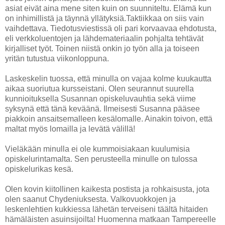
asiat eivät aina mene siten kuin on suunniteltu. Elämä kun
on inhimillistä ja täynnä yllätyksiä.Taktiikkaa on siis vain
vaihdettava. Tiedotusviestissä oli pari korvaavaa ehdotusta,
eli verkkoluentojen ja lähdemateriaalin pohjalta tehtävät
kirjalliset työt. Toinen niistä onkin jo työn alla ja toiseen
yritän tutustua viikonloppuna.
Laskeskelin tuossa, että minulla on vajaa kolme kuukautta
aikaa suoriutua kursseistani. Olen seurannut suurella
kunnioituksella Susannan opiskeluvauhtia sekä viime
syksynä että tänä keväänä. Ilmeisesti Susanna pääsee
piakkoin ansaitsemalleen kesälomalle. Ainakin toivon, että
maltat myös lomailla ja levätä välillä!
Vieläkään minulla ei ole kummoisiakaan kuulumisia
opiskelurintamalta. Sen perusteella minulle on tulossa
opiskelurikas kesä.
Olen kovin kiitollinen kaikesta postista ja rohkaisusta, jota
olen saanut Chydeniuksesta. Valkovuokkojen ja
leskenlehtien kukkiessa lähetän terveiseni täältä hitaiden
hämäläisten asuinsijoilta! Huomenna matkaan Tampereelle