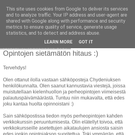
This site uses cookies from Google to deliver its services
Avoin blogiskelija
and to analyze traffic. Your IP address and user-agent are
shared with Google along with performance and security
metrics to ensure quality of service, generate usage
statistics, and to detect and address abuse.
▼
LEARN MORE
GOT IT
torstai 6. toukokuuta 2010
Opintojen sietämätön hitaus :)
Tervehdys!
Olen ottanut ilolla vastaan sähköposteja Chydeniuksen
henkilökunnalta. Olen saanut kannustavia viestejä, joissa
muistutellaan kielenhuollon ja perheopintojen viimeisestä
palautuspäivämäärästä. Tuntuu niin mukavalta, että edes
joku kantaa huolta opinnoistani :)
Sain sähköpostissa tiedon myös perheopintojen kahden
verkkokurssin peruuntumisesta. Olin elätellyt toivoa, että
verkkokursseille asetettujen aikataulujen ansiosta saisin
edes jonkin opintojakson suoritettua. Toki ymmärrän, että