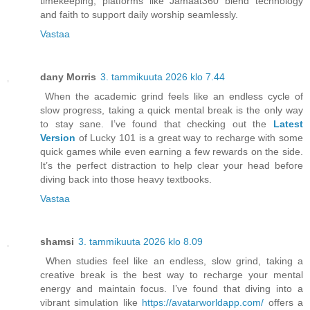
timekeeping, platforms like Jamaat360 blend technology
and faith to support daily worship seamlessly.
Vastaa
dany Morris
3. tammikuuta 2026 klo 7.44
When the academic grind feels like an endless cycle of
slow progress, taking a quick mental break is the only way
to stay sane. I’ve found that checking out the
Latest
Version
of Lucky 101 is a great way to recharge with some
quick games while even earning a few rewards on the side.
It’s the perfect distraction to help clear your head before
diving back into those heavy textbooks.
Vastaa
shamsi
3. tammikuuta 2026 klo 8.09
When studies feel like an endless, slow grind, taking a
creative break is the best way to recharge your mental
energy and maintain focus. I’ve found that diving into a
vibrant simulation like
https://avatarworldapp.com/
offers a