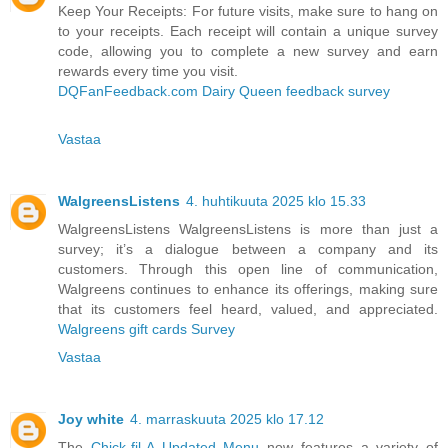
Keep Your Receipts: For future visits, make sure to hang on
to your receipts. Each receipt will contain a unique survey
code, allowing you to complete a new survey and earn
rewards every time you visit.
DQFanFeedback.com Dairy Queen feedback survey
Vastaa
WalgreensListens
4. huhtikuuta 2025 klo 15.33
WalgreensListens WalgreensListens is more than just a
survey; it’s a dialogue between a company and its
customers. Through this open line of communication,
Walgreens continues to enhance its offerings, making sure
that its customers feel heard, valued, and appreciated.
Walgreens gift cards Survey
Vastaa
Joy white
4. marraskuuta 2025 klo 17.12
The
Chick-fil-A Updated Menu
now features a variety of