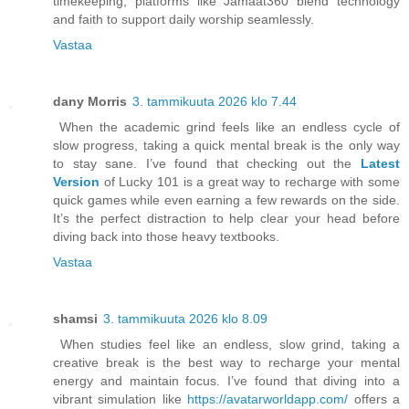
timekeeping, platforms like Jamaat360 blend technology
and faith to support daily worship seamlessly.
Vastaa
dany Morris
3. tammikuuta 2026 klo 7.44
When the academic grind feels like an endless cycle of
slow progress, taking a quick mental break is the only way
to stay sane. I’ve found that checking out the
Latest
Version
of Lucky 101 is a great way to recharge with some
quick games while even earning a few rewards on the side.
It’s the perfect distraction to help clear your head before
diving back into those heavy textbooks.
Vastaa
shamsi
3. tammikuuta 2026 klo 8.09
When studies feel like an endless, slow grind, taking a
creative break is the best way to recharge your mental
energy and maintain focus. I’ve found that diving into a
vibrant simulation like
https://avatarworldapp.com/
offers a