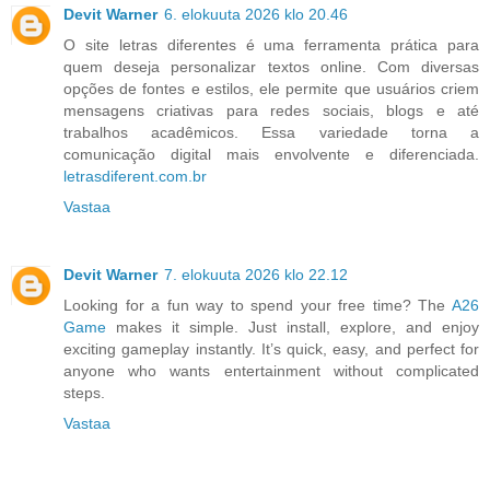
Devit Warner
6. elokuuta 2026 klo 20.46
O site letras diferentes é uma ferramenta prática para
quem deseja personalizar textos online. Com diversas
opções de fontes e estilos, ele permite que usuários criem
mensagens criativas para redes sociais, blogs e até
trabalhos acadêmicos. Essa variedade torna a
comunicação digital mais envolvente e diferenciada.
letrasdiferent.com.br
Vastaa
Devit Warner
7. elokuuta 2026 klo 22.12
Looking for a fun way to spend your free time? The
A26
Game
makes it simple. Just install, explore, and enjoy
exciting gameplay instantly. It’s quick, easy, and perfect for
anyone who wants entertainment without complicated
steps.
Vastaa