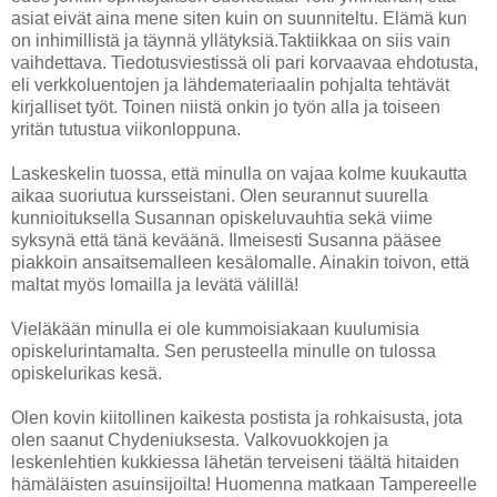
asiat eivät aina mene siten kuin on suunniteltu. Elämä kun
on inhimillistä ja täynnä yllätyksiä.Taktiikkaa on siis vain
vaihdettava. Tiedotusviestissä oli pari korvaavaa ehdotusta,
eli verkkoluentojen ja lähdemateriaalin pohjalta tehtävät
kirjalliset työt. Toinen niistä onkin jo työn alla ja toiseen
yritän tutustua viikonloppuna.
Laskeskelin tuossa, että minulla on vajaa kolme kuukautta
aikaa suoriutua kursseistani. Olen seurannut suurella
kunnioituksella Susannan opiskeluvauhtia sekä viime
syksynä että tänä keväänä. Ilmeisesti Susanna pääsee
piakkoin ansaitsemalleen kesälomalle. Ainakin toivon, että
maltat myös lomailla ja levätä välillä!
Vieläkään minulla ei ole kummoisiakaan kuulumisia
opiskelurintamalta. Sen perusteella minulle on tulossa
opiskelurikas kesä.
Olen kovin kiitollinen kaikesta postista ja rohkaisusta, jota
olen saanut Chydeniuksesta. Valkovuokkojen ja
leskenlehtien kukkiessa lähetän terveiseni täältä hitaiden
hämäläisten asuinsijoilta! Huomenna matkaan Tampereelle