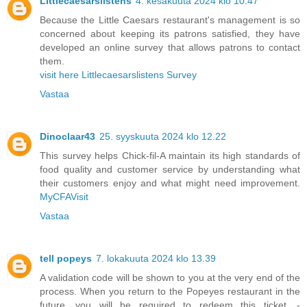
Littlecaesarslistens
4. kesäkuuta 2024 klo 10.47
Because the Little Caesars restaurant's management is so
concerned about keeping its patrons satisfied, they have
developed an online survey that allows patrons to contact
them.
visit here Littlecaesarslistens Survey
Vastaa
Dinoclaar43
25. syyskuuta 2024 klo 12.22
This survey helps Chick-fil-A maintain its high standards of
food quality and customer service by understanding what
their customers enjoy and what might need improvement.
MyCFAVisit
Vastaa
tell popeys
7. lokakuuta 2024 klo 13.39
A validation code will be shown to you at the very end of the
process. When you return to the Popeyes restaurant in the
future, you will be required to redeem this ticket. -