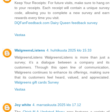
Keep Your Receipts: For future visits, make sure to hang on
to your receipts. Each receipt will contain a unique survey
code, allowing you to complete a new survey and earn
rewards every time you visit.
DQFanFeedback.com Dairy Queen feedback survey
Vastaa
WalgreensListens
4. huhtikuuta 2025 klo 15.33
WalgreensListens WalgreensListens is more than just a
survey; it’s a dialogue between a company and its
customers. Through this open line of communication,
Walgreens continues to enhance its offerings, making sure
that its customers feel heard, valued, and appreciated.
Walgreens gift cards Survey
Vastaa
Joy white
4. marraskuuta 2025 klo 17.12
The
Chick-fil-A Updated Menu
now features a variety of