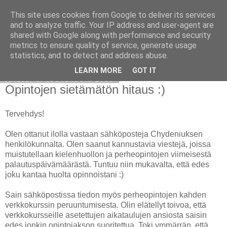
This site uses cookies from Google to deliver its services
Avoin blogiskelija
and to analyze traffic. Your IP address and user-agent are
shared with Google along with performance and security
metrics to ensure quality of service, generate usage
statistics, and to detect and address abuse.
▼
LEARN MORE
GOT IT
torstai 6. toukokuuta 2010
Opintojen sietämätön hitaus :)
Tervehdys!
Olen ottanut ilolla vastaan sähköposteja Chydeniuksen
henkilökunnalta. Olen saanut kannustavia viestejä, joissa
muistutellaan kielenhuollon ja perheopintojen viimeisestä
palautuspäivämäärästä. Tuntuu niin mukavalta, että edes
joku kantaa huolta opinnoistani :)
Sain sähköpostissa tiedon myös perheopintojen kahden
verkkokurssin peruuntumisesta. Olin elätellyt toivoa, että
verkkokursseille asetettujen aikataulujen ansiosta saisin
edes jonkin opintojakson suoritettua. Toki ymmärrän, että