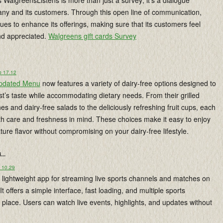
WalgreensListens is more than just a survey; it’s a dialogue
y and its customers. Through this open line of communication,
es to enhance its offerings, making sure that its customers feel
nd appreciated.
Walgreens gift cards Survey
o 17.12
 Updated Menu
now features a variety of dairy-free options designed to
st’s taste while accommodating dietary needs. From their grilled
s and dairy-free salads to the deliciously refreshing fruit cups, each
ith care and freshness in mind. These choices make it easy to enjoy
ature flavor without compromising on your dairy-free lifestyle.
...
o 10.29
 lightweight app for streaming live sports channels and matches on
t offers a simple interface, fast loading, and multiple sports
 place. Users can watch live events, highlights, and updates without