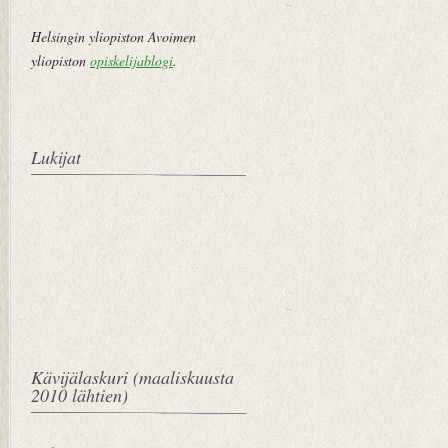
st
Helsingin yliopiston Avoimen
i
yliopiston
opiskelijablogi
.
Lukijat
Kävijälaskuri (maaliskuusta
2010 lähtien)