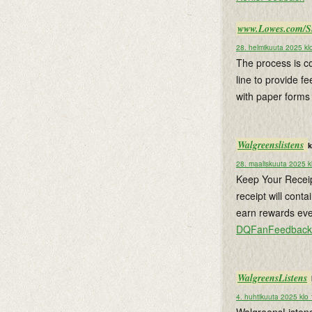
www.Lowes.com/S
28. helmikuuta 2025 kl
The process is co
line to provide f
with paper forms 
Walgreenslistens
k
28. maaliskuuta 2025 k
Keep Your Receipt
receipt will cont
earn rewards ever
DQFanFeedback.
WalgreensListens
4. huhtikuuta 2025 klo