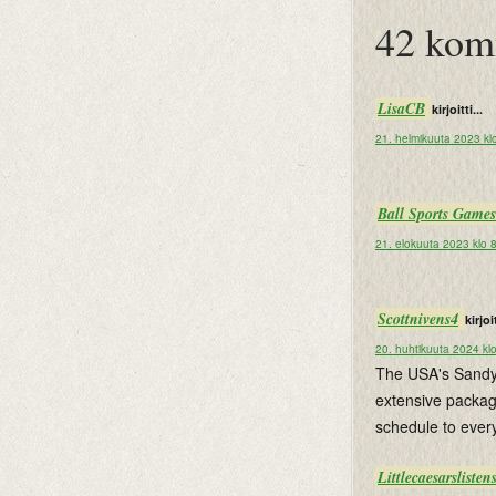
btemplates
42 kom
LisaCB
kirjoitti...
21. helmikuuta 2023 kl
Ball Sports Games
21. elokuuta 2023 klo 
Scottnivens4
kirjoit
20. huhtikuuta 2024 kl
The USA's Sandy 
extensive packag
schedule to every
Littlecaesarslisten