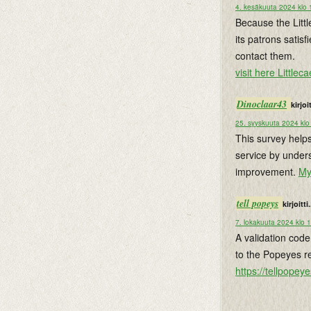
4. kesäkuuta 2024 klo 
Because the Litt
its patrons satis
contact them.
visit here Littlec
Dinoclaar43
kirjoit
25. syyskuuta 2024 klo
This survey helps
service by under
improvement.
My
tell popeys
kirjoitti.
7. lokakuuta 2024 klo 
A validation code
to the Popeyes res
https://tellpope