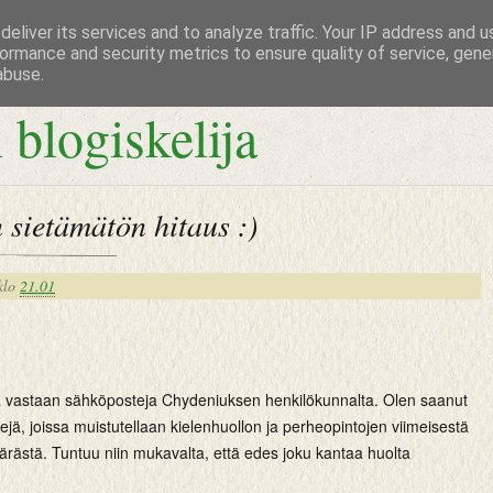
eliver its services and to analyze traffic. Your IP address and 
ormance and security metrics to ensure quality of service, gen
abuse.
 blogiskelija
 sietämätön hitaus :)
klo
21.01
lla vastaan sähköposteja Chydeniuksen henkilökunnalta. Olen saanut
ejä, joissa muistutellaan kielenhuollon ja perheopintojen viimeisestä
rästä. Tuntuu niin mukavalta, että edes joku kantaa huolta