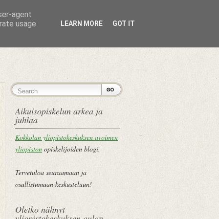
user-agent
erate usage
LEARN MORE
GOT IT
ETUSIVU
Aikuisopiskelun arkea ja
juhlaa
Kokkolan yliopistokeskuksen avoimen
yliopiston
opiskelijoiden blogi.
Tervetuloa seuraamaan ja
osallistumaan keskusteluun!
Oletko nähnyt
yliopistokeskuksen aulan