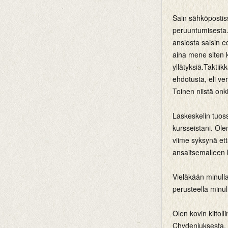
Sain sähköpostis
peruuntumisesta. 
ansiosta saisin e
aina mene siten k
yllätyksiä.Taktiik
ehdotusta, eli ver
Toinen niistä onki
Laskeskelin tuoss
kursseistani. Ol
viime syksynä et
ansaitsemalleen k
Vieläkään minull
perusteella minul
Olen kovin kiitoll
Chydeniuksesta. V