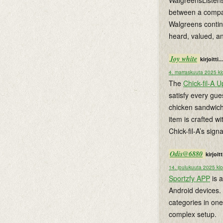
WalgreensListens 
between a compan
Walgreens continu
heard, valued, a
Joy white
kirjoitti...
4. marraskuuta 2025 kl
The
Chick-fil-A
satisfy every gue
chicken sandwiche
item is crafted w
Chick-fil-A’s sign
Odis@6880
kirjoitti
14. joulukuuta 2025 kl
Sportzfy APP
is a
Android devices. I
categories in one
complex setup.