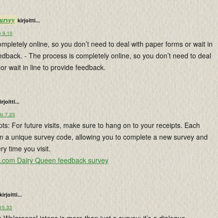
urvey
kirjoitti...
o 9.10
mpletely online, so you don’t need to deal with paper forms or wait in
eedback. - The process is completely online, so you don’t need to deal
or wait in line to provide feedback.
irjoitti...
lo 7.23
s: For future visits, make sure to hang on to your receipts. Each
ain a unique survey code, allowing you to complete a new survey and
y time you visit.
com Dairy Queen feedback survey
kirjoitti...
 15.33