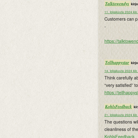
Talktowendys
kirjoi
11. lokakuuta 2024 klo
Customers can pa
-
https://talktowen
Tellhappystar
kirjoi
14. lokakuuta 2024 klo
Think carefully 
“very satisfied” t
https://tellhappys
KohlsFeedback
kir
21. lokakuuta 2024 klo
The questions wil
cleanliness of the
KohlsFeedback