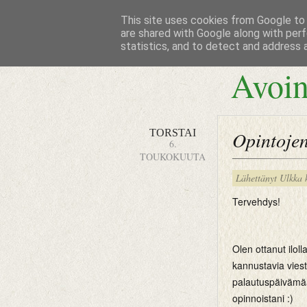
This site uses cookies from Google to d
are shared with Google along with perf
statistics, and to detect and address 
Avoin
TORSTAI
Opintojen
6.
TOUKOKUUTA
Lähettänyt
Ulkka
Tervehdys!
Olen ottanut ilo
kannustavia viest
palautuspäivämää
opinnoistani :)