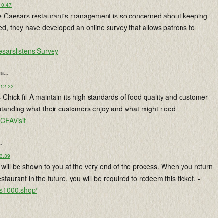
10.47
le Caesars restaurant's management is so concerned about keeping
fied, they have developed an online survey that allows patrons to
aesarslistens Survey
ti...
 12.22
 Chick-fil-A maintain its high standards of food quality and customer
standing what their customers enjoy and what might need
CFAVisit
..
13.39
 will be shown to you at the very end of the process. When you return
taurant in the future, you will be required to redeem this ticket. -
yes1000.shop/