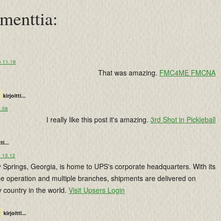
menttia:
o 11.19
That was amazing.
FMC4ME FMCNA
kirjoitti...
8.58
I really like this post it's amazing.
3rd Shot in Pickleball
ti...
o 13.12
Springs, Georgia, is home to UPS's corporate headquarters. With its
e operation and multiple branches, shipments are delivered on
 country in the world.
Visit Upsers Login
s
kirjoitti...