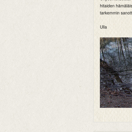
hitaiden hämäläi
tarkemmin sanott
Ulla