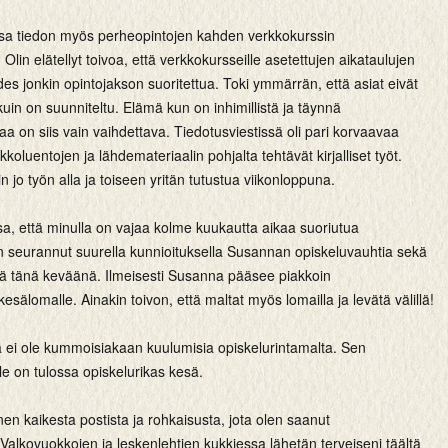
sa tiedon myös perheopintojen kahden verkkokurssin
Olin elätellyt toivoa, että verkkokursseille asetettujen aikataulujen
des jonkin opintojakson suoritettua. Toki ymmärrän, että asiat eivät
uin on suunniteltu. Elämä kun on inhimillistä ja täynnä
kaa on siis vain vaihdettava. Tiedotusviestissä oli pari korvaavaa
kkoluentojen ja lähdemateriaalin pohjalta tehtävät kirjalliset työt.
n jo työn alla ja toiseen yritän tutustua viikonloppuna.
a, että minulla on vajaa kolme kuukautta aikaa suoriutua
en seurannut suurella kunnioituksella Susannan opiskeluvauhtia sekä
tä tänä keväänä. Ilmeisesti Susanna pääsee piakkoin
esälomalle. Ainakin toivon, että maltat myös lomailla ja levätä välillä!
a ei ole kummoisiakaan kuulumisia opiskelurintamalta. Sen
le on tulossa opiskelurikas kesä.
inen kaikesta postista ja rohkaisusta, jota olen saanut
alkovuokkojen ja leskenlehtien kukkiessa lähetän terveiseni täältä