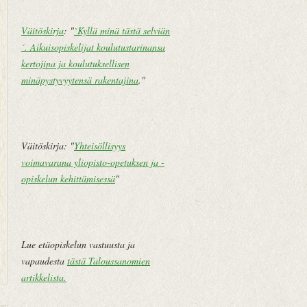
Väitöskirja
: "
`Kyllä minä tästä selviän
´. Aikuisopiskelijat koulutustarinansa
kertojina ja koulutuksellisen
minäpystyvyytensä rakentajina
."
Väitöskirja: "
Yhteisöllisyys
voimavarana yliopisto-opetuksen ja -
opiskelun kehittämisessä
"
Lue etäopiskelun vastuusta ja
vapaudesta
tästä Taloussanomien
artikkelista
.