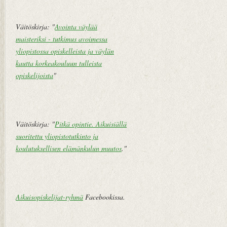
U
E
u
t
Väitöskirja: "
Avointa väylää
d
u
maisteriksi - tutkimus avoimessa
e
s
yliopistossa opiskelleista ja väylän
m
i
kautta korkeakouluun tulleista
pi
v
opiskelijoista
"
te
u
k
st
i
Väitöskirja: "
Pitkä opintie. Aikuisiällä
V
suoritettu yliopistotutkinto ja
a
koulutuksellisen elämänkulun muutos
."
n
h
e
m
Aikuisopiskelijat-ryhmä
Facebookissa.
pi
vi
e