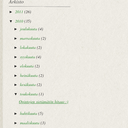
Arkisto
2011
(26)
►
2010
(35)
▼
joulukuuta
(4)
►
marraskuuta
(2)
►
lokakuuta
(2)
►
syyskuuta
(4)
►
elokuuta
(2)
►
heinäkuuta
(2)
►
kesäkuuta
(2)
►
toukokuuta
(1)
▼
Opintojen sietämätön hitaus :)
huhtikuuta
(5)
►
maaliskuuta
(3)
►