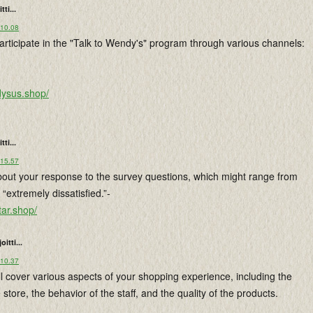
tti...
 10.08
rticipate in the "Talk to Wendy's" program through various channels:
dysus.shop/
tti...
 15.57
about your response to the survey questions, which might range from
o “extremely dissatisfied.”-
tar.shop/
joitti...
 10.37
l cover various aspects of your shopping experience, including the
 store, the behavior of the staff, and the quality of the products.