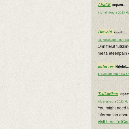
LisaCB
kirjoitti...
11. helmikuuta 2023 kl
Drave19
kirjoitti...
23. kesäkuuta 2023 kl
Onnittelut tutkin
meitä eteenpäin
jastin roy
kirjoitti...
4. elokuuta 2023 klo 1
TellCaribou
kirjoitt
14. syyskuuta 2023 klo
You might need to 
information about
Visit here TellCa