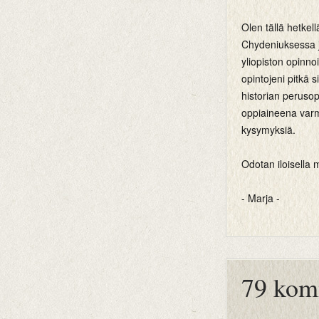
Olen tällä hetkel
Chydeniuksessa j
yliopiston opinno
opintojeni pitkä 
historian perusop
oppiaineena var
kysymyksiä.
Odotan iloisella m
- Marja -
btemplates
79 kom