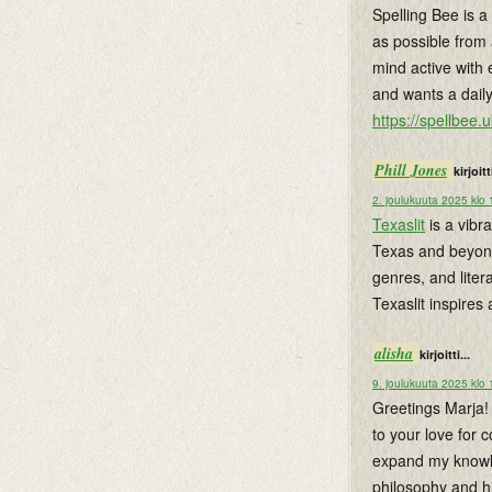
Spelling Bee is 
as possible from 
mind active with 
and wants a dail
https://spellbee.u
Phill Jones
kirjoitti
2. joulukuuta 2025 klo
Texaslit
is a vibra
Texas and beyond.
genres, and lite
Texaslit inspires
alisha
kirjoitti...
9. joulukuuta 2025 klo
Greetings Marja! 
to your love for 
expand my knowle
philosophy and hi