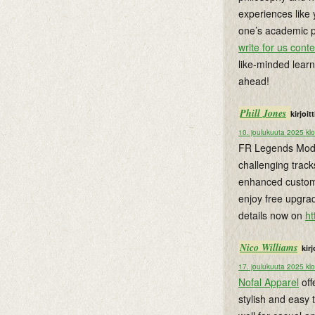
experiences like
one’s academic pa
write for us conte
like-minded lear
ahead!
Phill Jones
kirjoitti
10. joulukuuta 2025 kl
FR Legends Mod A
challenging track
enhanced customi
enjoy free upgra
details now on
ht
Nico Williams
kirj
17. joulukuuta 2025 kl
Nofal Apparel
off
stylish and easy 