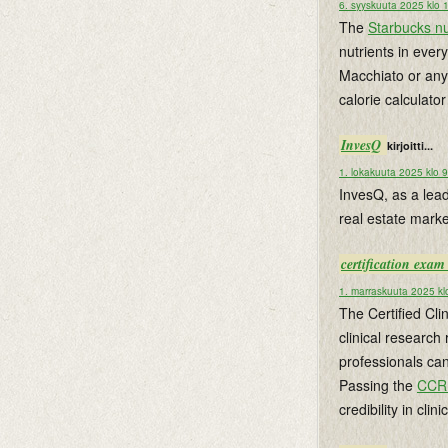
6. syyskuuta 2025 klo 
The
Starbucks nut
nutrients in ever
Macchiato or any
calorie calculato
InvesQ
kirjoitti...
1. lokakuuta 2025 klo 
InvesQ, as a lead
real estate marke
certification exa
1. marraskuuta 2025 kl
The Certified Cl
clinical research
professionals can
Passing the
CCR
credibility in cli