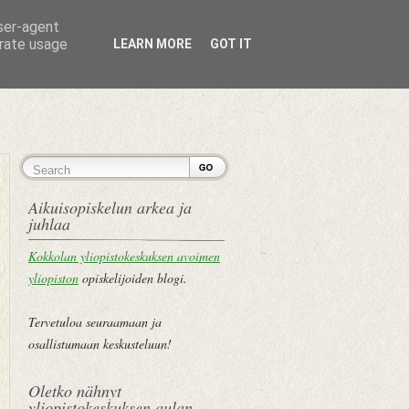
user-agent
erate usage
LEARN MORE
GOT IT
ETUSIVU
Aikuisopiskelun arkea ja
juhlaa
Kokkolan yliopistokeskuksen avoimen
yliopiston
opiskelijoiden blogi.
Tervetuloa seuraamaan ja
osallistumaan keskusteluun!
Oletko nähnyt
yliopistokeskuksen aulan