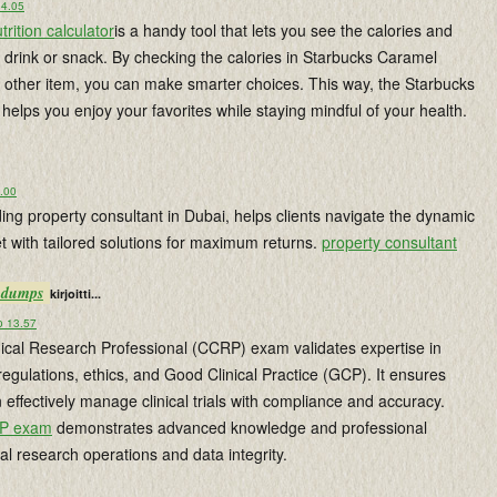
14.05
rition calculator
is a handy tool that lets you see the calories and
y drink or snack. By checking the calories in Starbucks Caramel
 other item, you can make smarter choices. This way, the Starbucks
r helps you enjoy your favorites while staying mindful of your health.
9.00
ing property consultant in Dubai, helps clients navigate the dynamic
t with tailored solutions for maximum returns.
property consultant
m dumps
kirjoitti...
o 13.57
inical Research Professional (CCRP) exam validates expertise in
 regulations, ethics, and Good Clinical Practice (GCP). It ensures
 effectively manage clinical trials with compliance and accuracy.
P exam
demonstrates advanced knowledge and professional
nical research operations and data integrity.