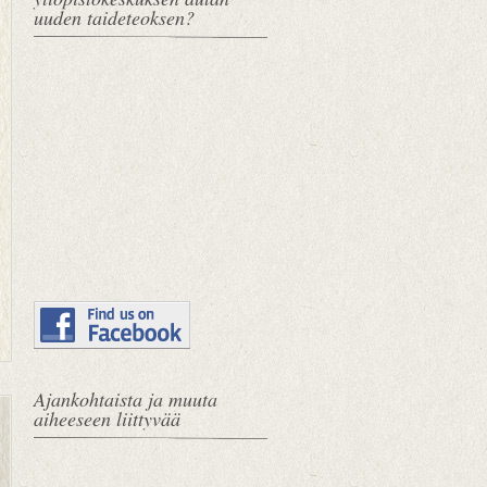
uuden taideteoksen?
Ajankohtaista ja muuta
U
E
aiheeseen liittyvää
u
t
d
u
e
s