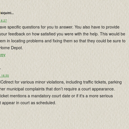
kirjoitti...
 8.27
have specific questions for you to answer. You also have to provide
your feedback on how satisfied you were with the help. This would be
them in locating problems and fixing them so that they could be sure to
h Home Depot.
vey
.
o 18.55
irect for various minor violations, including traffic tickets, parking
ther municipal complaints that don’t require a court appearance.
ticket mentions a mandatory court date or if it's a more serious
t appear in court as scheduled.