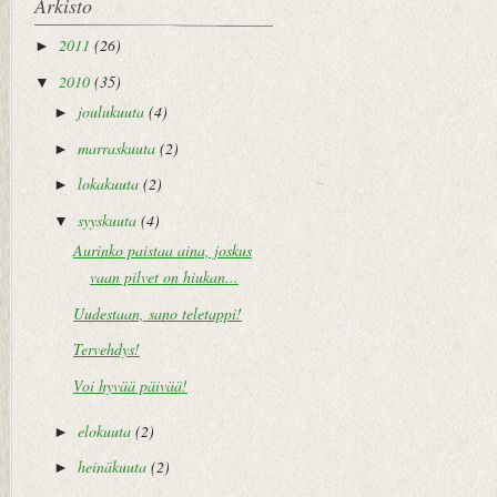
Arkisto
2011
(26)
►
2010
(35)
▼
joulukuuta
(4)
►
marraskuuta
(2)
►
lokakuuta
(2)
►
syyskuuta
(4)
▼
Aurinko paistaa aina, joskus
vaan pilvet on hiukan...
Uudestaan, sano teletappi!
Tervehdys!
Voi hyvää päivää!
elokuuta
(2)
►
heinäkuuta
(2)
►