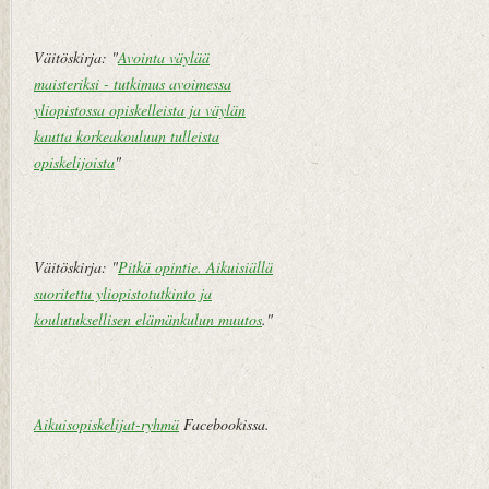
Väitöskirja: "
Avointa väylää
maisteriksi - tutkimus avoimessa
yliopistossa opiskelleista ja väylän
kautta korkeakouluun tulleista
opiskelijoista
"
Väitöskirja: "
Pitkä opintie. Aikuisiällä
suoritettu yliopistotutkinto ja
koulutuksellisen elämänkulun muutos
."
Aikuisopiskelijat-ryhmä
Facebookissa.