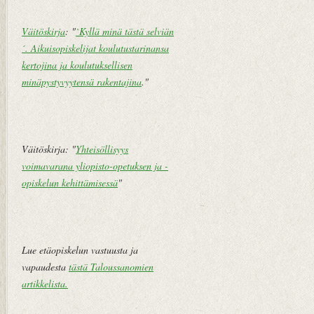
m
i
Väitöskirja
: "
`Kyllä minä tästä selviän
pi
v
´. Aikuisopiskelijat koulutustarinansa
te
u
kertojina ja koulutuksellisen
k
minäpystyvyytensä rakentajina
."
st
i
V
a
Väitöskirja: "
Yhteisöllisyys
n
voimavarana yliopisto-opetuksen ja -
h
opiskelun kehittämisessä
"
e
m
pi
vi
Lue etäopiskelun vastuusta ja
e
vapaudesta
tästä Taloussanomien
st
artikkelista
.
i