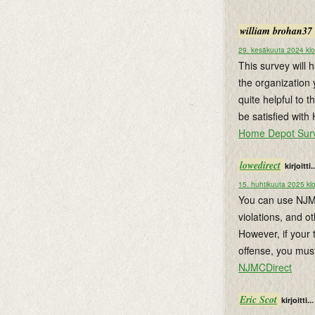
william brohan37
29. kesäkuuta 2024 klo
This survey will 
the organization 
quite helpful to 
be satisfied wit
Home Depot Sur
lowedirect
kirjoitti..
15. huhtikuuta 2025 kl
You can use NJMCd
violations, and o
However, if your 
offense, you mus
NJMCDirect
Eric Scot
kirjoitti...