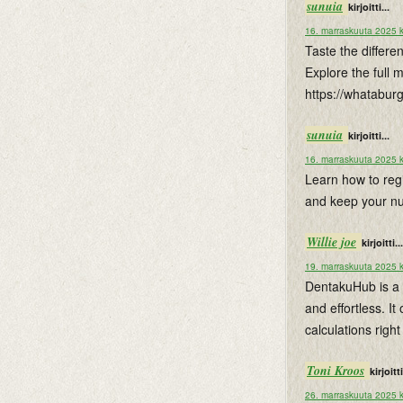
sunuia
kirjoitti...
16. marraskuuta 2025 k
Taste the differe
Explore the full 
https://whatabur
sunuia
kirjoitti...
16. marraskuuta 2025 k
Learn how to reg
and keep your num
Willie joe
kirjoitti...
19. marraskuuta 2025 k
DentakuHub is a 
and effortless. It
calculations righ
Toni Kroos
kirjoitti
26. marraskuuta 2025 k