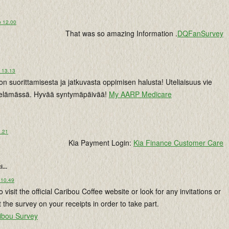
o 12.00
That was so amazing Information .
DQFanSurvey
o 13.13
non suorittamisesta ja jatkuvasta oppimisen halusta! Uteliaisuus vie
 elämässä. Hyvää syntymäpäivää!
My AARP Medicare
3.21
Kia Payment Login:
Kia Finance Customer Care
i...
 10.49
visit the official Caribou Coffee website or look for any invitations or
 the survey on your receipts in order to take part.
ribou Survey