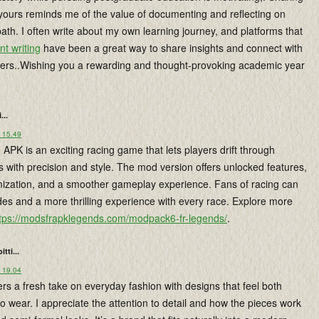
 yours reminds me of the value of documenting and reflecting on
th. I often write about my own learning journey, and platforms that
nt writing
have been a great way to share insights and connect with
ners..Wishing you a rewarding and thought-provoking academic year
...
o 15.49
PK is an exciting racing game that lets players drift through
s with precision and style. The mod version offers unlocked features,
zation, and a smoother gameplay experience. Fans of racing can
des and a more thrilling experience with every race. Explore more
tps://modsfrapklegends.com/modpack6-fr-legends/
.
oitti...
o 19.04
ers a fresh take on everyday fashion with designs that feel both
to wear. I appreciate the attention to detail and how the pieces work