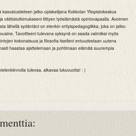
lä kasvatustieteen jatko-opiskelijana Kokkolan Yliopistokeskus
a väitöstutkimukseeni liittyen työelämästä opintovapaalla. Avoimen
ista lähellä sydäntäni on etenkin erityispedagogiikka, joka on jatko-
sivuaine. Tavoitteeni tulevana syksynä on saada valmiiksi myös
intojen kokonaisuus ja filosofia itselleni entuudestaan uutena
masti haastaa ajattelemaan ja pohtimaan elämää suurempia
ielenkiinnolla tulevaa, alkavaa lukuvuotta! : )
menttia: