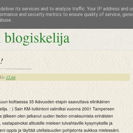
eliver its services and to analyze traffic. Your IP address and 
ormance and security metrics to ensure quality of service, gen
abuse.
 blogiskelija
!
klo
15.04
kuun koittaessa 35 ikävuoden etapin saavuttava elinikäinen
lija. : ) Sain KM-tutkintoni valmiiksi vuonna 2001 Tampereen
ka jälkeen olen jatkanut uuden tiedon omaksumista erinäisten
 vastapainoksi alituisille mieleen tulvahtaville kysymyksille ja
lleni oppia ja täyttää uteliaisuuden pohjatonta aukkoa mielessäni.