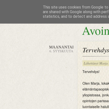
This site uses cookies from Google to d
are shared with Google along with perf
statistics, and to detect and address 
Avoin
MAANANTAI
Tervehdys
6. SYYSKUUTA
Lähettänyt
Marja
Tervehdys!
Olen Marja, loka
elämäntapaopiske
yliopistossa, jon
opintojen parissa,
luontaiselle halu