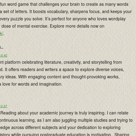
a fun word game that challenges your brain to create as many words
a set of letters. It boosts vocabulary, sharpens focus, and keeps your
every puzzle you solve. It’s perfect for anyone who loves wordplay
y dose of mental exercise. Explore more details now on
k/
.
...
 13.42
nt platform celebrating literature, creativity, and storytelling from
 It offers readers and writers a space to explore diverse voices,
rary ideas. With engaging content and thought-provoking works,
 a love for words and imagination.
 13.37
Reading about your academic journey is truly inspiring. I can relate
continuous learning, as I am also juggling multiple studies and trying to
dge across different subjects and your dedication to exploring
story while pursuing postgraduate education is motivating,. Sharing