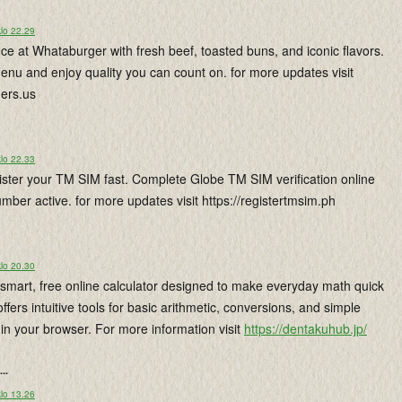
lo 22.29
nce at Whataburger with fresh beef, toasted buns, and iconic flavors.
menu and enjoy quality you can count on. for more updates visit
gers.us
lo 22.33
ister your TM SIM fast. Complete Globe TM SIM verification online
ber active. for more updates visit https://registertmsim.ph
lo 20.30
smart, free online calculator designed to make everyday math quick
 offers intuitive tools for basic arithmetic, conversions, and simple
t in your browser. For more information visit
https://dentakuhub.jp/
...
lo 13.26