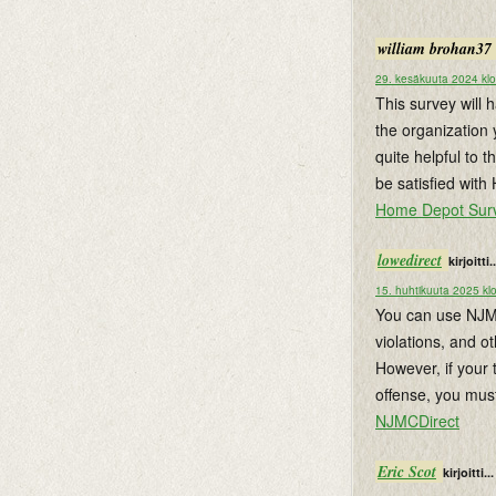
william brohan37
29. kesäkuuta 2024 klo
This survey will 
the organization 
quite helpful to 
be satisfied wit
Home Depot Sur
lowedirect
kirjoitti..
15. huhtikuuta 2025 kl
You can use NJMCd
violations, and o
However, if your 
offense, you mus
NJMCDirect
Eric Scot
kirjoitti...