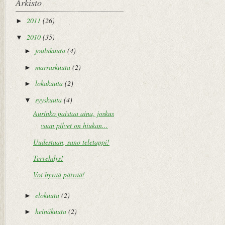
Arkisto
2011
(26)
►
2010
(35)
▼
joulukuuta
(4)
►
marraskuuta
(2)
►
lokakuuta
(2)
►
syyskuuta
(4)
▼
Aurinko paistaa aina, joskus
vaan pilvet on hiukan...
Uudestaan, sano teletappi!
Tervehdys!
Voi hyvää päivää!
elokuuta
(2)
►
heinäkuuta
(2)
►