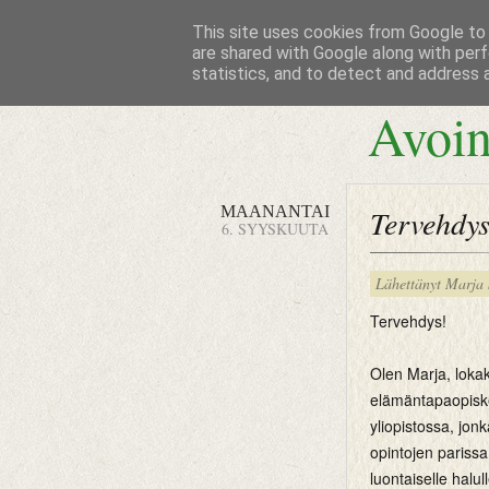
This site uses cookies from Google to d
are shared with Google along with perf
statistics, and to detect and address 
Avoin
MAANANTAI
Tervehdys
6. SYYSKUUTA
Lähettänyt
Marja
Tervehdys!
Olen Marja, loka
elämäntapaopiske
yliopistossa, jon
opintojen parissa,
luontaiselle halu