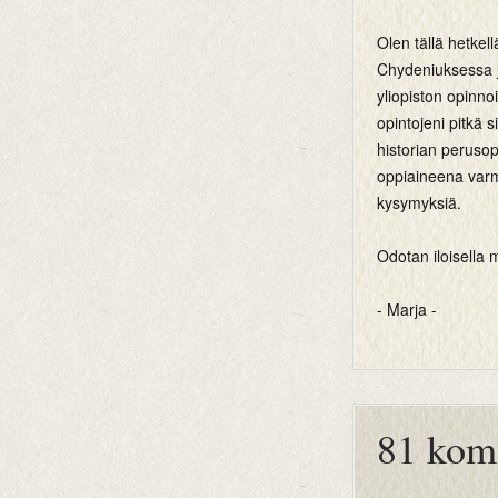
Olen tällä hetkel
Chydeniuksessa j
yliopiston opinno
opintojeni pitkä 
historian perusop
oppiaineena var
kysymyksiä.
Odotan iloisella m
- Marja -
btemplates
81 kom