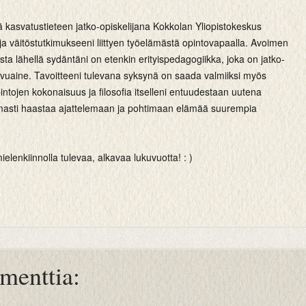
lä kasvatustieteen jatko-opiskelijana Kokkolan Yliopistokeskus
a väitöstutkimukseeni liittyen työelämästä opintovapaalla. Avoimen
ista lähellä sydäntäni on etenkin erityispedagogiikka, joka on jatko-
sivuaine. Tavoitteeni tulevana syksynä on saada valmiiksi myös
intojen kokonaisuus ja filosofia itselleni entuudestaan uutena
masti haastaa ajattelemaan ja pohtimaan elämää suurempia
ielenkiinnolla tulevaa, alkavaa lukuvuotta! : )
menttia: