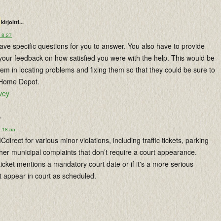
kirjoitti...
 8.27
have specific questions for you to answer. You also have to provide
your feedback on how satisfied you were with the help. This would be
them in locating problems and fixing them so that they could be sure to
h Home Depot.
vey
.
o 18.55
irect for various minor violations, including traffic tickets, parking
ther municipal complaints that don’t require a court appearance.
ticket mentions a mandatory court date or if it's a more serious
t appear in court as scheduled.