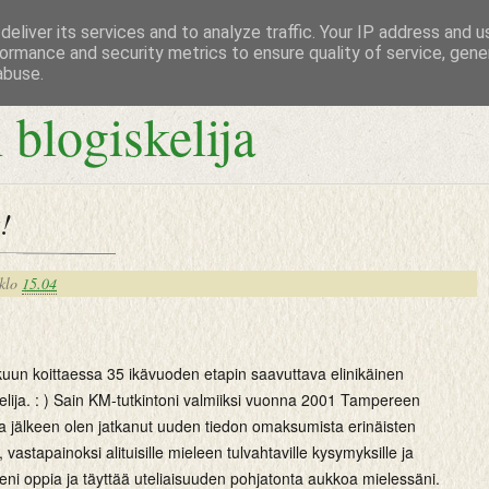
eliver its services and to analyze traffic. Your IP address and 
ormance and security metrics to ensure quality of service, gen
abuse.
 blogiskelija
!
klo
15.04
kuun koittaessa 35 ikävuoden etapin saavuttava elinikäinen
lija. : ) Sain KM-tutkintoni valmiiksi vuonna 2001 Tampereen
ka jälkeen olen jatkanut uuden tiedon omaksumista erinäisten
 vastapainoksi alituisille mieleen tulvahtaville kysymyksille ja
lleni oppia ja täyttää uteliaisuuden pohjatonta aukkoa mielessäni.