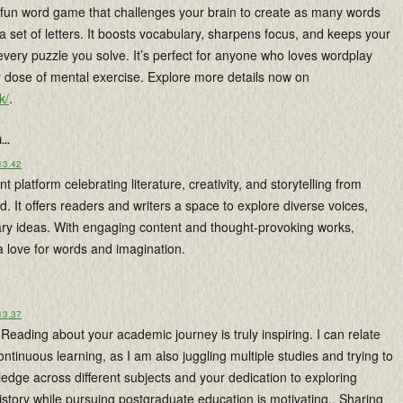
a fun word game that challenges your brain to create as many words
a set of letters. It boosts vocabulary, sharpens focus, and keeps your
every puzzle you solve. It’s perfect for anyone who loves wordplay
y dose of mental exercise. Explore more details now on
k/
.
...
 13.42
nt platform celebrating literature, creativity, and storytelling from
 It offers readers and writers a space to explore diverse voices,
rary ideas. With engaging content and thought-provoking works,
 a love for words and imagination.
 13.37
Reading about your academic journey is truly inspiring. I can relate
continuous learning, as I am also juggling multiple studies and trying to
dge across different subjects and your dedication to exploring
story while pursuing postgraduate education is motivating,. Sharing