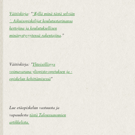
m
i
Väitöskirja
: "
`Kyllä minä tästä selviän
pi
v
´. Aikuisopiskelijat koulutustarinansa
te
u
kertojina ja koulutuksellisen
k
minäpystyvyytensä rakentajina
."
st
i
V
a
Väitöskirja: "
Yhteisöllisyys
n
voimavarana yliopisto-opetuksen ja -
h
opiskelun kehittämisessä
"
e
m
pi
vi
Lue etäopiskelun vastuusta ja
e
vapaudesta
tästä Taloussanomien
st
artikkelista
.
i