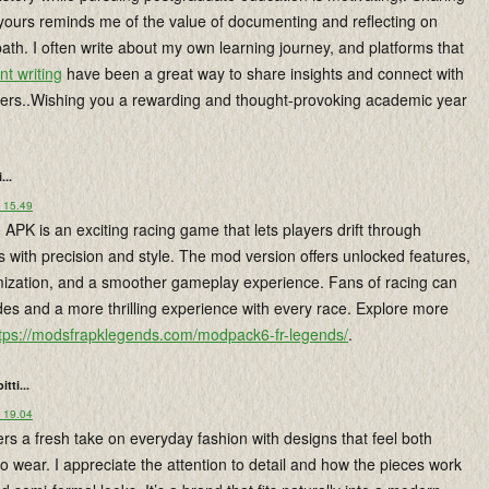
 yours reminds me of the value of documenting and reflecting on
th. I often write about my own learning journey, and platforms that
nt writing
have been a great way to share insights and connect with
ners..Wishing you a rewarding and thought-provoking academic year
...
o 15.49
PK is an exciting racing game that lets players drift through
s with precision and style. The mod version offers unlocked features,
zation, and a smoother gameplay experience. Fans of racing can
des and a more thrilling experience with every race. Explore more
tps://modsfrapklegends.com/modpack6-fr-legends/
.
oitti...
o 19.04
ers a fresh take on everyday fashion with designs that feel both
to wear. I appreciate the attention to detail and how the pieces work