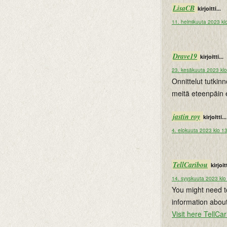
LisaCB
kirjoitti...
11. helmikuuta 2023 kl
Drave19
kirjoitti...
23. kesäkuuta 2023 kl
Onnittelut tutkin
meitä eteenpäin
jastin roy
kirjoitti...
4. elokuuta 2023 klo 1
TellCaribou
kirjoitt
14. syyskuuta 2023 klo
You might need to 
information about
Visit here TellCa