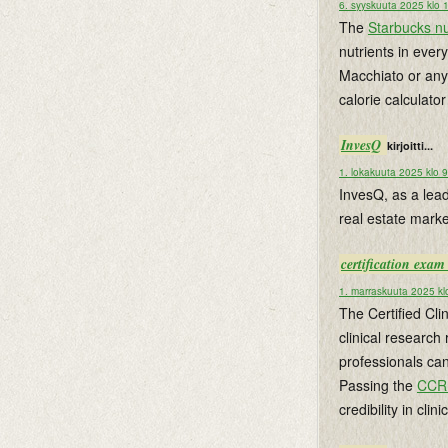
6. syyskuuta 2025 klo 
The
Starbucks nut
nutrients in ever
Macchiato or any
calorie calculato
InvesQ
kirjoitti...
1. lokakuuta 2025 klo 
InvesQ, as a lead
real estate marke
certification exa
1. marraskuuta 2025 kl
The Certified Cl
clinical research
professionals can
Passing the
CCR
credibility in cli