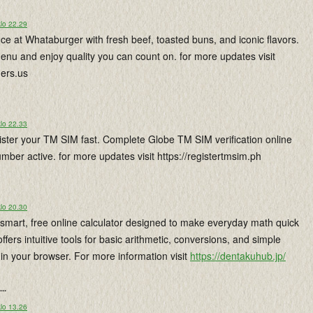
lo 22.29
nce at Whataburger with fresh beef, toasted buns, and iconic flavors.
menu and enjoy quality you can count on. for more updates visit
gers.us
lo 22.33
ister your TM SIM fast. Complete Globe TM SIM verification online
ber active. for more updates visit https://registertmsim.ph
lo 20.30
smart, free online calculator designed to make everyday math quick
 offers intuitive tools for basic arithmetic, conversions, and simple
t in your browser. For more information visit
https://dentakuhub.jp/
...
lo 13.26