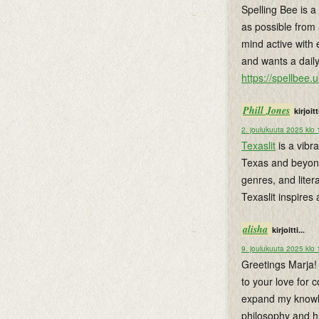
Spelling Bee is 
as possible from 
mind active with 
and wants a dail
https://spellbee.u
Phill Jones
kirjoitti
2. joulukuuta 2025 klo
Texaslit
is a vibra
Texas and beyond.
genres, and lite
Texaslit inspires
alisha
kirjoitti...
9. joulukuuta 2025 klo
Greetings Marja! 
to your love for 
expand my knowle
philosophy and hi