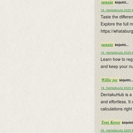
sunuia
kirjoitti...
16. marraskuuta 2025 k
Taste the differe
Explore the full 
https://whatabur
sunuia
kirjoitti...
16. marraskuuta 2025 k
Learn how to reg
and keep your num
Willie joe
kirjoitti...
19. marraskuuta 2025 k
DentakuHub is a 
and effortless. It
calculations righ
Toni Kroos
kirjoitti
26. marraskuuta 2025 k