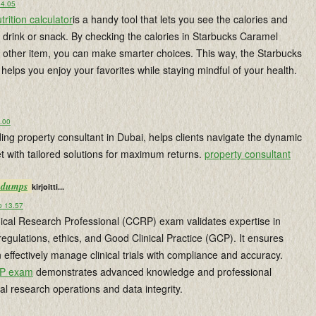
14.05
rition calculator
is a handy tool that lets you see the calories and
y drink or snack. By checking the calories in Starbucks Caramel
 other item, you can make smarter choices. This way, the Starbucks
r helps you enjoy your favorites while staying mindful of your health.
9.00
ing property consultant in Dubai, helps clients navigate the dynamic
t with tailored solutions for maximum returns.
property consultant
m dumps
kirjoitti...
o 13.57
inical Research Professional (CCRP) exam validates expertise in
 regulations, ethics, and Good Clinical Practice (GCP). It ensures
 effectively manage clinical trials with compliance and accuracy.
P exam
demonstrates advanced knowledge and professional
nical research operations and data integrity.