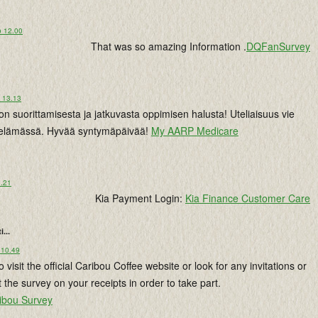
o 12.00
That was so amazing Information .
DQFanSurvey
o 13.13
non suorittamisesta ja jatkuvasta oppimisen halusta! Uteliaisuus vie
 elämässä. Hyvää syntymäpäivää!
My AARP Medicare
3.21
Kia Payment Login:
Kia Finance Customer Care
i...
 10.49
visit the official Caribou Coffee website or look for any invitations or
 the survey on your receipts in order to take part.
ribou Survey