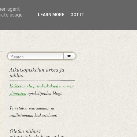
user-agent
erate usage
LEARN MORE
GOT IT
ETUSIVU
Aikuisopiskelun arkea ja
juhlaa
Kokkolan yliopistokeskuksen avoimen
yliopiston
opiskelijoiden blogi.
Tervetuloa seuraamaan ja
osallistumaan keskusteluun!
Oletko nähnyt
yliopistokeskuksen aulan