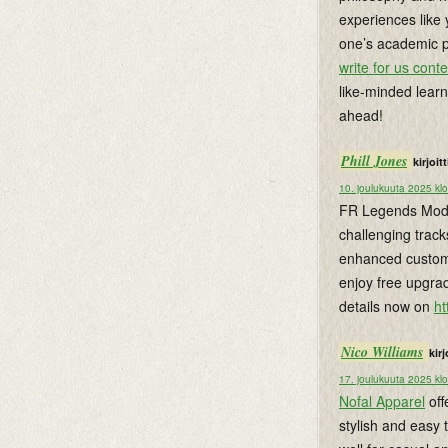
experiences like
one’s academic pa
write for us conte
like-minded lear
ahead!
Phill Jones
kirjoitti
10. joulukuuta 2025 kl
FR Legends Mod A
challenging track
enhanced customi
enjoy free upgra
details now on
ht
Nico Williams
kirj
17. joulukuuta 2025 kl
Nofal Apparel
off
stylish and easy 