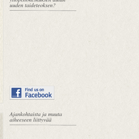
uuden taideteoksen?
Ajankohtaista ja muuta
U
E
aiheeseen liittyvää
u
t
d
u
e
s