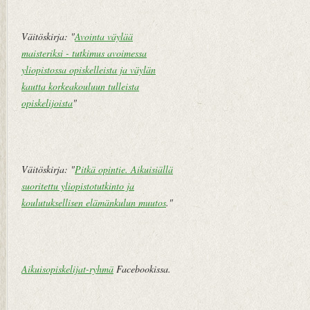
Väitöskirja: "
Avointa väylää
maisteriksi - tutkimus avoimessa
yliopistossa opiskelleista ja väylän
kautta korkeakouluun tulleista
opiskelijoista
"
Väitöskirja: "
Pitkä opintie. Aikuisiällä
suoritettu yliopistotutkinto ja
koulutuksellisen elämänkulun muutos
."
Aikuisopiskelijat-ryhmä
Facebookissa.