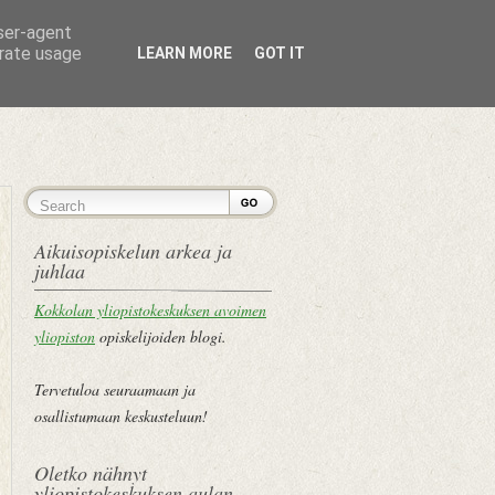
user-agent
erate usage
LEARN MORE
GOT IT
ETUSIVU
Aikuisopiskelun arkea ja
juhlaa
Kokkolan yliopistokeskuksen avoimen
yliopiston
opiskelijoiden blogi.
Tervetuloa seuraamaan ja
osallistumaan keskusteluun!
Oletko nähnyt
yliopistokeskuksen aulan