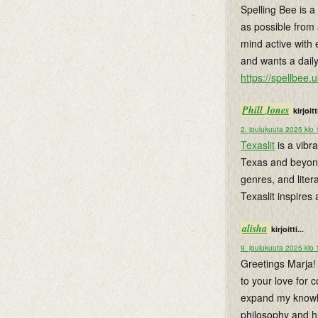
Spelling Bee is 
as possible from 
mind active with 
and wants a dail
https://spellbee.u
Phill Jones
kirjoitti
2. joulukuuta 2025 klo
Texaslit
is a vibra
Texas and beyond.
genres, and lite
Texaslit inspires
alisha
kirjoitti...
9. joulukuuta 2025 klo
Greetings Marja! 
to your love for 
expand my knowle
philosophy and hi