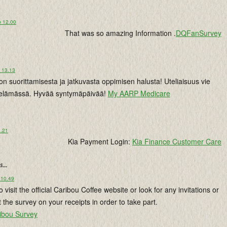
o 12.00
That was so amazing Information .
DQFanSurvey
o 13.13
non suorittamisesta ja jatkuvasta oppimisen halusta! Uteliaisuus vie
 elämässä. Hyvää syntymäpäivää!
My AARP Medicare
3.21
Kia Payment Login:
Kia Finance Customer Care
i...
 10.49
visit the official Caribou Coffee website or look for any invitations or
 the survey on your receipts in order to take part.
ribou Survey