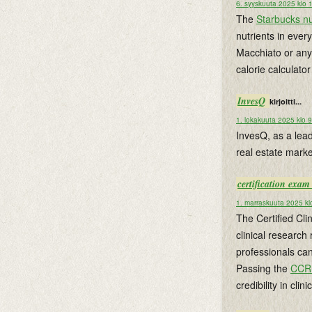
6. syyskuuta 2025 klo 
The
Starbucks nut
nutrients in ever
Macchiato or any
calorie calculato
InvesQ
kirjoitti...
1. lokakuuta 2025 klo 
InvesQ, as a lead
real estate marke
certification exa
1. marraskuuta 2025 kl
The Certified Cl
clinical research
professionals can
Passing the
CCR
credibility in cli