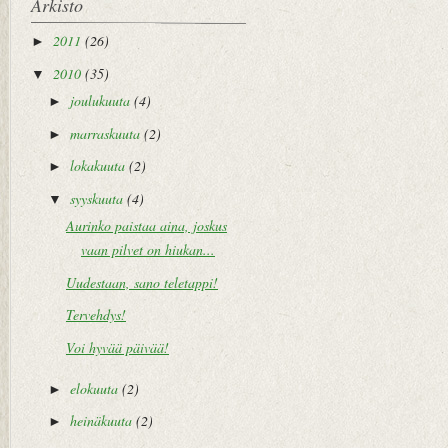
Arkisto
2011
(26)
►
2010
(35)
▼
joulukuuta
(4)
►
marraskuuta
(2)
►
lokakuuta
(2)
►
syyskuuta
(4)
▼
Aurinko paistaa aina, joskus
vaan pilvet on hiukan...
Uudestaan, sano teletappi!
Tervehdys!
Voi hyvää päivää!
elokuuta
(2)
►
heinäkuuta
(2)
►