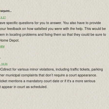
kirjoitti...
 8.27
have specific questions for you to answer. You also have to provide
your feedback on how satisfied you were with the help. This would be
them in locating problems and fixing them so that they could be sure to
h Home Depot.
vey
.
o 18.55
irect for various minor violations, including traffic tickets, parking
ther municipal complaints that don’t require a court appearance.
ticket mentions a mandatory court date or if it's a more serious
t appear in court as scheduled.