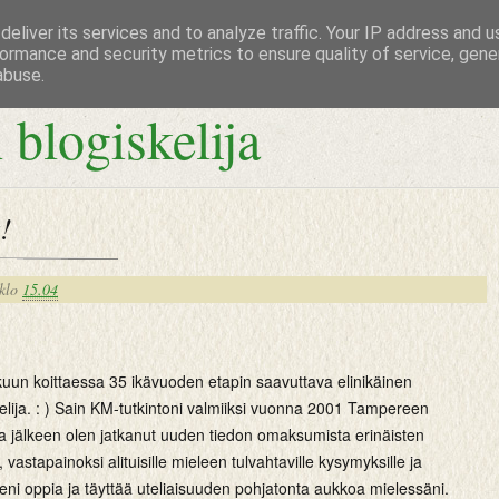
eliver its services and to analyze traffic. Your IP address and 
ormance and security metrics to ensure quality of service, gen
abuse.
 blogiskelija
!
klo
15.04
kuun koittaessa 35 ikävuoden etapin saavuttava elinikäinen
lija. : ) Sain KM-tutkintoni valmiiksi vuonna 2001 Tampereen
ka jälkeen olen jatkanut uuden tiedon omaksumista erinäisten
 vastapainoksi alituisille mieleen tulvahtaville kysymyksille ja
lleni oppia ja täyttää uteliaisuuden pohjatonta aukkoa mielessäni.