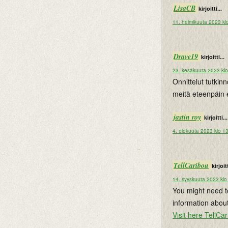
LisaCB
kirjoitti...
11. helmikuuta 2023 kl
Drave19
kirjoitti...
23. kesäkuuta 2023 kl
Onnittelut tutkin
meitä eteenpäin
jastin roy
kirjoitti...
4. elokuuta 2023 klo 1
TellCaribou
kirjoitt
14. syyskuuta 2023 klo
You might need to 
information about
Visit here TellCa