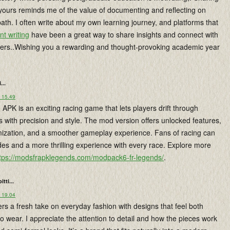
 yours reminds me of the value of documenting and reflecting on
th. I often write about my own learning journey, and platforms that
nt writing
have been a great way to share insights and connect with
ners..Wishing you a rewarding and thought-provoking academic year
...
o 15.49
PK is an exciting racing game that lets players drift through
s with precision and style. The mod version offers unlocked features,
zation, and a smoother gameplay experience. Fans of racing can
des and a more thrilling experience with every race. Explore more
tps://modsfrapklegends.com/modpack6-fr-legends/
.
oitti...
o 19.04
ers a fresh take on everyday fashion with designs that feel both
to wear. I appreciate the attention to detail and how the pieces work