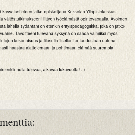
lä kasvatustieteen jatko-opiskelijana Kokkolan Yliopistokeskus
a väitöstutkimukseeni liittyen työelämästä opintovapaalla. Avoimen
ista lähellä sydäntäni on etenkin erityispedagogiikka, joka on jatko-
sivuaine. Tavoitteeni tulevana syksynä on saada valmiiksi myös
intojen kokonaisuus ja filosofia itselleni entuudestaan uutena
masti haastaa ajattelemaan ja pohtimaan elämää suurempia
ielenkiinnolla tulevaa, alkavaa lukuvuotta! : )
menttia: