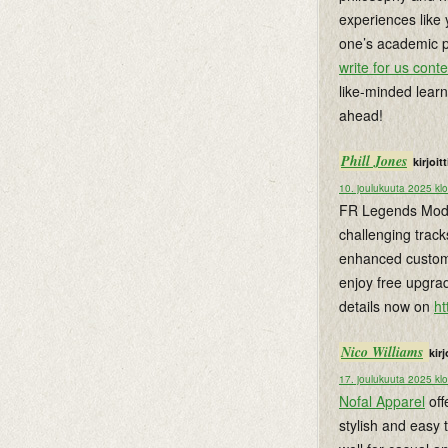
experiences like
one’s academic pa
write for us conte
like-minded lear
ahead!
Phill Jones
kirjoitti
10. joulukuuta 2025 kl
FR Legends Mod A
challenging track
enhanced customi
enjoy free upgra
details now on
ht
Nico Williams
kirj
17. joulukuuta 2025 kl
Nofal Apparel
off
stylish and easy 