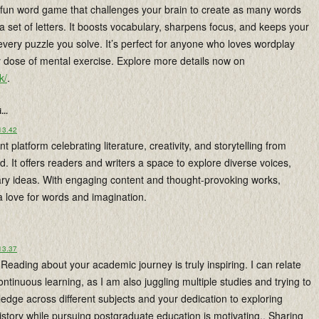
a fun word game that challenges your brain to create as many words
a set of letters. It boosts vocabulary, sharpens focus, and keeps your
every puzzle you solve. It’s perfect for anyone who loves wordplay
y dose of mental exercise. Explore more details now on
k/
.
...
 13.42
nt platform celebrating literature, creativity, and storytelling from
 It offers readers and writers a space to explore diverse voices,
rary ideas. With engaging content and thought-provoking works,
 a love for words and imagination.
 13.37
Reading about your academic journey is truly inspiring. I can relate
continuous learning, as I am also juggling multiple studies and trying to
dge across different subjects and your dedication to exploring
story while pursuing postgraduate education is motivating,. Sharing