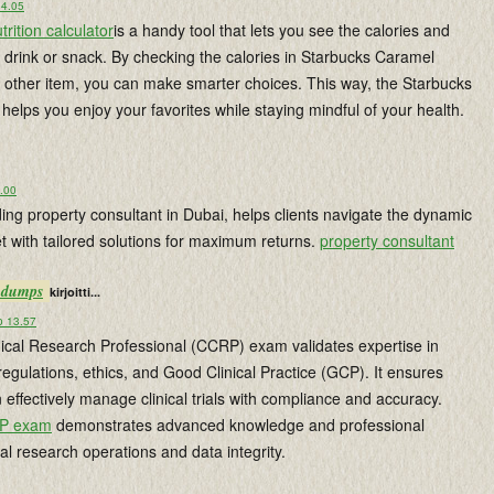
14.05
rition calculator
is a handy tool that lets you see the calories and
y drink or snack. By checking the calories in Starbucks Caramel
 other item, you can make smarter choices. This way, the Starbucks
r helps you enjoy your favorites while staying mindful of your health.
9.00
ing property consultant in Dubai, helps clients navigate the dynamic
t with tailored solutions for maximum returns.
property consultant
m dumps
kirjoitti...
o 13.57
inical Research Professional (CCRP) exam validates expertise in
 regulations, ethics, and Good Clinical Practice (GCP). It ensures
 effectively manage clinical trials with compliance and accuracy.
P exam
demonstrates advanced knowledge and professional
nical research operations and data integrity.