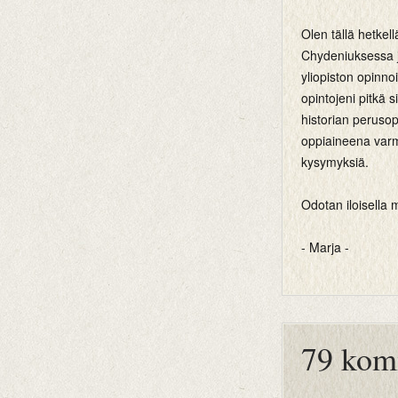
Olen tällä hetkel
Chydeniuksessa j
yliopiston opinno
opintojeni pitkä 
historian perusop
oppiaineena var
kysymyksiä.
Odotan iloisella m
- Marja -
btemplates
79 kom