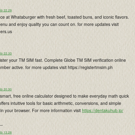
lo 22.29
nce at Whataburger with fresh beef, toasted buns, and iconic flavors.
menu and enjoy quality you can count on. for more updates visit
gers.us
lo 22.33
ister your TM SIM fast. Complete Globe TM SIM verification online
ber active. for more updates visit https://registertmsim.ph
lo 20.30
smart, free online calculator designed to make everyday math quick
 offers intuitive tools for basic arithmetic, conversions, and simple
t in your browser. For more information visit
https://dentakuhub.jp/
...
lo 13.26