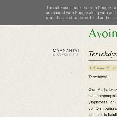
This site uses cookies from Google to d
are shared with Google along with perf
statistics, and to detect and address 
Avoin
MAANANTAI
Tervehdys
6. SYYSKUUTA
Lähettänyt
Marja
Tervehdys!
Olen Marja, loka
elämäntapaopiske
yliopistossa, jon
opintojen parissa,
luontaiselle halu