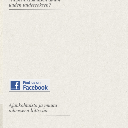
uuden taideteoksen?
Ajankohtaista ja muuta
U
E
aiheeseen liittyvää
u
t
d
u
e
s