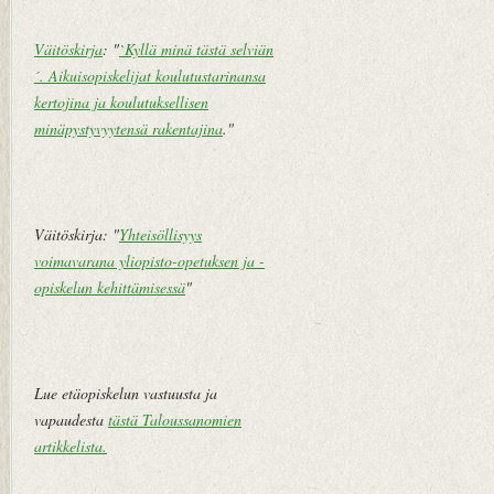
m
i
Väitöskirja
: "
`Kyllä minä tästä selviän
pi
v
´. Aikuisopiskelijat koulutustarinansa
te
u
kertojina ja koulutuksellisen
k
minäpystyvyytensä rakentajina
."
st
i
V
a
Väitöskirja: "
Yhteisöllisyys
n
voimavarana yliopisto-opetuksen ja -
h
opiskelun kehittämisessä
"
e
m
pi
vi
Lue etäopiskelun vastuusta ja
e
vapaudesta
tästä Taloussanomien
st
artikkelista
.
i