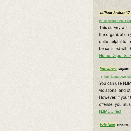
william brohan37
29. kesäkuuta 2024 klo
This survey will 
the organization 
quite helpful to 
be satisfied wit
Home Depot Sur
lowedirect
kirjoitti..
15. huhtikuuta 2025 kl
You can use NJMCd
violations, and o
However, if your 
offense, you mus
NJMCDirect
Eric Scot
kirjoitti...