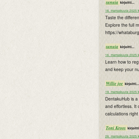
sunuia
kirjoitti...
16. marraskuuta 2025 k
Taste the differe
Explore the full 
https://whatabur
sunuia
kirjoitti...
16. marraskuuta 2025 k
Learn how to reg
and keep your num
Willie joe
kirjoitti...
19. marraskuuta 2025 k
DentakuHub is a 
and effortless. It
calculations righ
Toni Kroos
kirjoitti
26. marraskuuta 2025 k