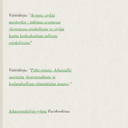
Väitöskirja: "
Avointa väylää
maisteriksi - tutkimus avoimessa
yliopistossa opiskelleista ja väylän
kautta korkeakouluun tulleista
opiskelijoista
"
Väitöskirja: "
Pitkä opintie. Aikuisiällä
suoritettu yliopistotutkinto ja
koulutuksellisen elämänkulun muutos
."
Aikuisopiskelijat-ryhmä
Facebookissa.