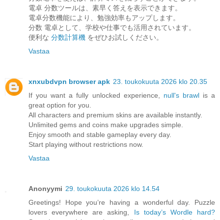
電卓 分数ツールは、素早く答えを表示できます。
電卓分数機能により、勉強効率もアップします。
分数 電卓として、学校や仕事でも活用されています。
便利な
分数計算機
をぜひお試しください。
Vastaa
xnxubdvpn browser apk
23. toukokuuta 2026 klo 20.35
If you want a fully unlocked experience,
null's brawl
is a
great option for you.
All characters and premium skins are available instantly.
Unlimited gems and coins make upgrades simple.
Enjoy smooth and stable gameplay every day.
Start playing without restrictions now.
Vastaa
Anonyymi
29. toukokuuta 2026 klo 14.54
Greetings! Hope you’re having a wonderful day. Puzzle
lovers everywhere are asking,
Is today’s Wordle hard?