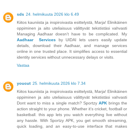
sds
24. helmikuuta 2026 klo 6.49
Kiitos kauniista ja inspiroivasta esittelystä, Marja! Elinikäinen
oppiminen ja aito uteliaisuus välittyvät tekstistäsi vahvasti
Managing Aadhaar doesn’t have to be complicated. My
Aadhaar Services
by UIDAI lets users easily update
details, download their Aadhaar, and manage services
online in one trusted place. It simplifies access to essential
identity services without unnecessary delays or visits.
Vastaa
youcut
25. helmikuuta 2026 klo 7.34
Kiitos kauniista ja inspiroivasta esittelystä, Marja! Elinikäinen
oppiminen ja aito uteliaisuus välittyvät tekstistäsi vahvasti
Dont want to miss a single match? Sportzy
APK
brings the
action straight to your phone. Whether it’s cricket, football or
basketball. this app lets you watch everything live without
any hassle. With Sportzy APK, you get smooth streaming,
quick loading, and an easy-to-use interface that makes