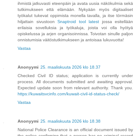
ihmistä jatkuvasti eteenpäin ja avata uusia näkökulmia sekä
tutkimukseen että elämään. Nykyään myös digitaaliset
työkalut tukevat oppimista monella tavalla, ja itse törmäsin
hiljattain sivustoon
Snaptroid tool latest
jossa esitellään
erilaisia sovelluksia ja työkaluja, joista voi olla hyötyä
opiskelussa ja arjen organisoinnissa. Toivotan sinulle paljon
onnistumisia väitöstutkimukseen ja antoisaa lukuvuotta!
Vastaa
Anonyymi
25. maaliskuuta 2026 klo 18.37
Checked Civil ID status; application is currently under
process. All documents submitted and awaiting approval.
Expected update soon from relevant authority. Thank you.
https://kuwaitsvcinfo.com/kuwait-civil-id-status-check/
Vastaa
Anonyymi
25. maaliskuuta 2026 klo 18.38
National Police Clearance is an official document issued by
the police confirming that a person has no criminal record