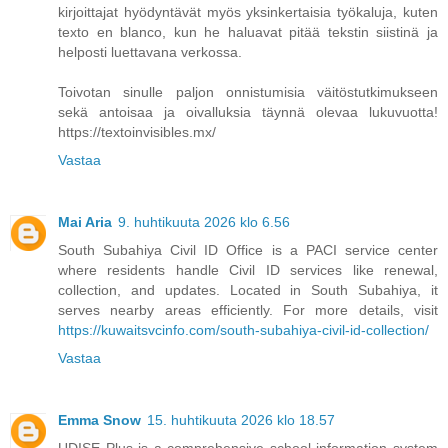
kirjoittajat hyödyntävät myös yksinkertaisia työkaluja, kuten
texto en blanco, kun he haluavat pitää tekstin siistinä ja
helposti luettavana verkossa.
Toivotan sinulle paljon onnistumisia väitöstutkimukseen
sekä antoisaa ja oivalluksia täynnä olevaa lukuvuotta!
https://textoinvisibles.mx/
Vastaa
Mai Aria
9. huhtikuuta 2026 klo 6.56
South Subahiya Civil ID Office is a PACI service center
where residents handle Civil ID services like renewal,
collection, and updates. Located in South Subahiya, it
serves nearby areas efficiently. For more details, visit
https://kuwaitsvcinfo.com/south-subahiya-civil-id-collection/
Vastaa
Emma Snow
15. huhtikuuta 2026 klo 18.57