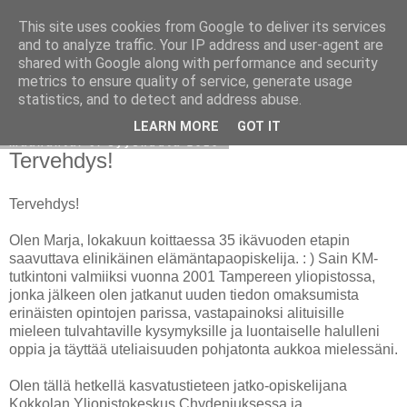
This site uses cookies from Google to deliver its services
Avoin blogiskelija
and to analyze traffic. Your IP address and user-agent are
shared with Google along with performance and security
metrics to ensure quality of service, generate usage
statistics, and to detect and address abuse.
▼
LEARN MORE
GOT IT
maanantai 6. syyskuuta 2010
Tervehdys!
Tervehdys!
Olen Marja, lokakuun koittaessa 35 ikävuoden etapin
saavuttava elinikäinen elämäntapaopiskelija. : ) Sain KM-
tutkintoni valmiiksi vuonna 2001 Tampereen yliopistossa,
jonka jälkeen olen jatkanut uuden tiedon omaksumista
erinäisten opintojen parissa, vastapainoksi alituisille
mieleen tulvahtaville kysymyksille ja luontaiselle halulleni
oppia ja täyttää uteliaisuuden pohjatonta aukkoa mielessäni.
Olen tällä hetkellä kasvatustieteen jatko-opiskelijana
Kokkolan Yliopistokeskus Chydeniuksessa ja