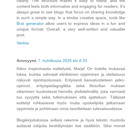
clearly. The structure makes it easy to follow, and the
content feels both informative and engaging for readers. It’s
always great to see blogs that focus on sharing knowledge
in such a simple way. In a similar creative space, tools like
Brat generator
allow users to express ideas in a fun and
unique format. Overall, a very well-written and valuable
post.
Vastaa
Anonyymi
7. huhtikuuta 2026 klo 8.33
Kiitos inspiroivasta esittelystä, Marja! On todella mukavaa
lukea, kuinka vahvasti elinikäinen oppiminen ja uteliaisuus
näkyvät opintopolussasi. Erityisesti kasvatustieteen jatko-
opinnot, erityispedagogiikka sekä filosofian mukaan
ottaminen kuulostavat hienolta yhdistelmältä, joka varmasti
tuo syvyyttä sekä tutkimukseen että ajatteluun. Tällaiset
esittelyt rohkaisevat myös muita opiskelijoita jatkamaan
oppimista ja pohtimaan omia tavoitteitaan tulevaisuudessa.
Blogikirjoituksissa selkeä rakenne ja hyvä tekstin muotoilu
auttavat lukijoita keskittymään itse sisältöön. Siksi monet