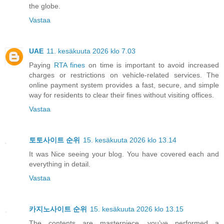
the globe.
Vastaa
UAE
11. kesäkuuta 2026 klo 7.03
Paying
RTA fines
on time is important to avoid increased
charges or restrictions on vehicle-related services. The
online payment system provides a fast, secure, and simple
way for residents to clear their fines without visiting offices.
Vastaa
토토사이트 순위
15. kesäkuuta 2026 klo 13.14
It was Nice seeing your blog. You have covered each and
everything in detail.
Vastaa
카지노사이트 순위
15. kesäkuuta 2026 klo 13.15
The contents are masterpiece. you’ve performed a