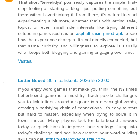
That short “tervehdys” post really captures the simple, first-
step feeling of starting a blog—just putting something out
there without overthinking it. From there, it’s natural to start
experimenting a bit more, whether that’s with writing style,
topics, or even small side interests like trying different
setups in games such as an
asphalt racing mod apk
to see
how the experience changes. It’s not directly connected, but
that same curiosity and willingness to explore is usually
what keeps both blogging and gaming engaging over time.
Vastaa
Letter Boxed
30. maaliskuuta 2026 klo 20.00
If you enjoy word games that make you think, the NYTimes
LetterBoxed game is a must-try. Each puzzle challenges
you to link letters around a square into meaningful words,
creating a satisfying chain of connections. It’s easy to start
but hard to master, especially when trying to solve it in
fewer moves. Many players look for letterboxed answers
today or quick hints to improve their strategy. Jump into
today’s challenge and see how creative your word-building
skills can get.
https://letterboxedpuzzle.com/