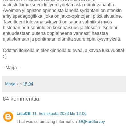
väitöstutkimukseeni liittyen työelämästä opintovapaalla.
Avoimen yliopiston opinnoista lähellä sydäntäni on etenkin
erityispedagogiikka, joka on jatko-opintojeni pitkä sivuaine.
Tavoitteeni tulevana syksynä on saada valmiiksi myös
historian perusopintojen kokonaisuus ja filosofia itselleni
entuudestaan uutena oppiaineena varmasti haastaa
ajattelemaan ja pohtimaan elämää suurempia kysymyksiä.
Odotan iloisella mielenkiinnolla tulevaa, alkavaa lukuvuotta!
: )
- Marja -
Marja
klo
15.04
84 kommenttia:
LisaCB
11. helmikuuta 2023 klo 12.00
That was so amazing Information .
DQFanSurvey