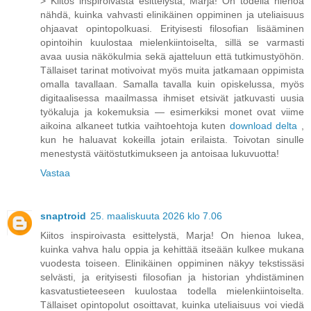
> Kiitos inspiroivasta esittelystä, Marja! On todella hienoa
nähdä, kuinka vahvasti elinikäinen oppiminen ja uteliaisuus
ohjaavat opintopolkuasi. Erityisesti filosofian lisääminen
opintoihin kuulostaa mielenkiintoiselta, sillä se varmasti
avaa uusia näkökulmia sekä ajatteluun että tutkimustyöhön.
Tällaiset tarinat motivoivat myös muita jatkamaan oppimista
omalla tavallaan. Samalla tavalla kuin opiskelussa, myös
digitaalisessa maailmassa ihmiset etsivät jatkuvasti uusia
työkaluja ja kokemuksia — esimerkiksi monet ovat viime
aikoina alkaneet tutkia vaihtoehtoja kuten
download delta
,
kun he haluavat kokeilla jotain erilaista. Toivotan sinulle
menestystä väitöstutkimukseen ja antoisaa lukuvuotta!
Vastaa
snaptroid
25. maaliskuuta 2026 klo 7.06
Kiitos inspiroivasta esittelystä, Marja! On hienoa lukea,
kuinka vahva halu oppia ja kehittää itseään kulkee mukana
vuodesta toiseen. Elinikäinen oppiminen näkyy tekstissäsi
selvästi, ja erityisesti filosofian ja historian yhdistäminen
kasvatustieteeseen kuulostaa todella mielenkiintoiselta.
Tällaiset opintopolut osoittavat, kuinka uteliaisuus voi viedä