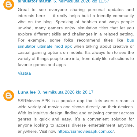
simulator martin
6. helmikuuta 2026 klo 11.57
Great to see everyone sharing personal updates and
interests here — it really helps build a friendly community
vibe on the blog. Speaking of hobbies and ways people
unwind, many gamers enjoy simulation titles that let you
explore different skills and challenges in a relaxed setting.
For example, some folks recommend titles like
bus
simulator ultimate mod apk
when talking about creative or
casual gaming options on mobile. It’s always fun to see the
variety of things people are into, from daily life reflections to
favorite games and apps.
Vastaa
Luna lee
9. helmikuuta 2026 klo 20.17
SSRMovies APK is a popular app that lets users stream a
wide variety of movies and shows directly on their devices.
With its intuitive design, finding and enjoying content across
genres is quick and easy. It’s a convenient solution for
anyone looking to access diverse entertainment anytime,
anywhere. Visit now
https://ssrmoviesapk.com.co/
.