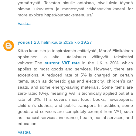
ymmärrystä. Toivotan sinulle antoisaa, oivalluksia täynnä
olevaa lukuvuotta ja menestystä väitöstutkimukseesi for
more explore https://outbacksmenu.us/
Vastaa
youcut
23. helmikuuta 2026 klo 19.27
Kiitos kauniista ja inspiroivasta esittelystä, Marja! Elinikäinen
oppiminen ja aito uteliaisuus välittyvät tekstistäsi
vahvasti.The
current VAT rate
in the UK is 20%, which
applies to most goods and services. However, there are
exceptions. A reduced rate of 5% is charged on certain
items, such as domestic gas and electricity, children’s car
seats, and some energy-saving materials. Some items are
zero-rated (0%), meaning VAT is technically applied but at a
rate of 0%. This covers most food, books, newspapers,
children’s clothes, and public transport. In addition, some
goods and services are completely exempt from VAT, such
as financial services, insurance, health, postal services, and
education.
Vastaa