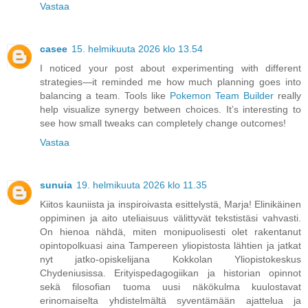
Vastaa
casee
15. helmikuuta 2026 klo 13.54
I noticed your post about experimenting with different
strategies—it reminded me how much planning goes into
balancing a team. Tools like
Pokemon Team Builder
really
help visualize synergy between choices. It’s interesting to
see how small tweaks can completely change outcomes!
Vastaa
sunuia
19. helmikuuta 2026 klo 11.35
Kiitos kauniista ja inspiroivasta esittelystä, Marja! Elinikäinen
oppiminen ja aito uteliaisuus välittyvät tekstistäsi vahvasti.
On hienoa nähdä, miten monipuolisesti olet rakentanut
opintopolkuasi aina Tampereen yliopistosta lähtien ja jatkat
nyt jatko-opiskelijana Kokkolan Yliopistokeskus
Chydeniusissa. Erityispedagogiikan ja historian opinnot
sekä filosofian tuoma uusi näkökulma kuulostavat
erinomaiselta yhdistelmältä syventämään ajattelua ja