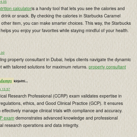
14.05
rition calculator
is a handy tool that lets you see the calories and
y drink or snack. By checking the calories in Starbucks Caramel
 other item, you can make smarter choices. This way, the Starbucks
r helps you enjoy your favorites while staying mindful of your health.
9.00
ing property consultant in Dubai, helps clients navigate the dynamic
t with tailored solutions for maximum returns.
property consultant
m dumps
kirjoitti...
o 13.57
inical Research Professional (CCRP) exam validates expertise in
 regulations, ethics, and Good Clinical Practice (GCP). It ensures
 effectively manage clinical trials with compliance and accuracy.
P exam
demonstrates advanced knowledge and professional
nical research operations and data integrity.