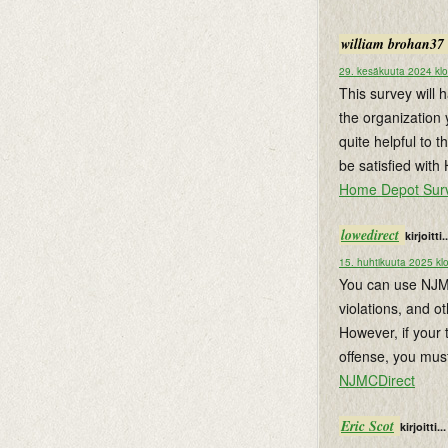
william brohan37
29. kesäkuuta 2024 klo
This survey will 
the organization 
quite helpful to 
be satisfied wit
Home Depot Sur
lowedirect
kirjoitti..
15. huhtikuuta 2025 kl
You can use NJMCd
violations, and o
However, if your 
offense, you mus
NJMCDirect
Eric Scot
kirjoitti...