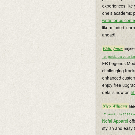
experiences like
one’s academic pa
write for us conte
like-minded lear
ahead!
Phill Jones
kirjoitti
10. joulukuuta 2025 kl
FR Legends Mod A
challenging track
enhanced customi
enjoy free upgra
details now on
ht
Nico Williams
kirj
17. joulukuuta 2025 kl
Nofal Apparel
off
stylish and easy 