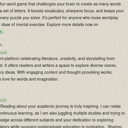
a fun word game that challenges your brain to create as many words
a set of letters. It boosts vocabulary, sharpens focus, and keeps your
every puzzle you solve. It’s perfect for anyone who loves wordplay
y dose of mental exercise. Explore more details now on
k/
.
...
 13.42
nt platform celebrating literature, creativity, and storytelling from
 It offers readers and writers a space to explore diverse voices,
rary ideas. With engaging content and thought-provoking works,
 a love for words and imagination.
 13.37
Reading about your academic journey is truly inspiring. I can relate
continuous learning, as I am also juggling multiple studies and trying to
dge across different subjects and your dedication to exploring
story while pursuing postgraduate education is motivating,. Sharing