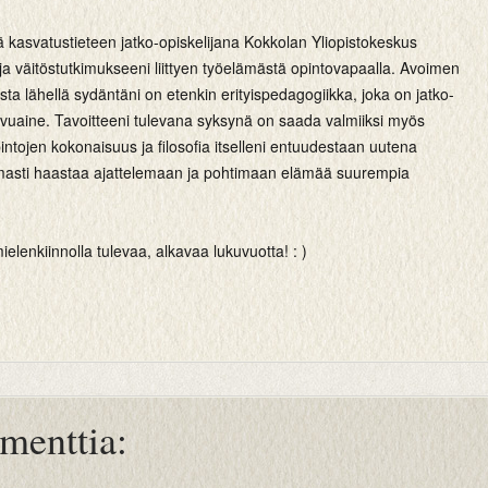
lä kasvatustieteen jatko-opiskelijana Kokkolan Yliopistokeskus
a väitöstutkimukseeni liittyen työelämästä opintovapaalla. Avoimen
ista lähellä sydäntäni on etenkin erityispedagogiikka, joka on jatko-
sivuaine. Tavoitteeni tulevana syksynä on saada valmiiksi myös
intojen kokonaisuus ja filosofia itselleni entuudestaan uutena
masti haastaa ajattelemaan ja pohtimaan elämää suurempia
ielenkiinnolla tulevaa, alkavaa lukuvuotta! : )
menttia: