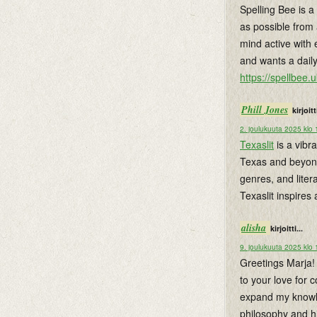
Spelling Bee is 
as possible from 
mind active with 
and wants a dail
https://spellbee.u
Phill Jones
kirjoitti
2. joulukuuta 2025 klo
Texaslit
is a vibra
Texas and beyond.
genres, and lite
Texaslit inspires
alisha
kirjoitti...
9. joulukuuta 2025 klo
Greetings Marja! 
to your love for 
expand my knowle
philosophy and hi