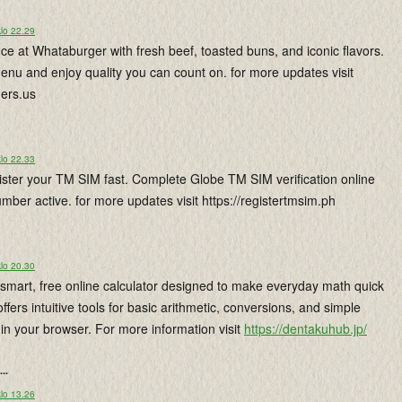
lo 22.29
nce at Whataburger with fresh beef, toasted buns, and iconic flavors.
menu and enjoy quality you can count on. for more updates visit
gers.us
lo 22.33
ister your TM SIM fast. Complete Globe TM SIM verification online
ber active. for more updates visit https://registertmsim.ph
lo 20.30
smart, free online calculator designed to make everyday math quick
 offers intuitive tools for basic arithmetic, conversions, and simple
t in your browser. For more information visit
https://dentakuhub.jp/
...
lo 13.26