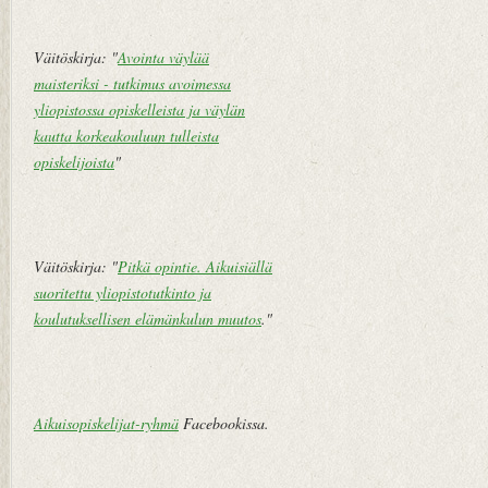
Väitöskirja: "
Avointa väylää
maisteriksi - tutkimus avoimessa
yliopistossa opiskelleista ja väylän
kautta korkeakouluun tulleista
opiskelijoista
"
Väitöskirja: "
Pitkä opintie. Aikuisiällä
suoritettu yliopistotutkinto ja
koulutuksellisen elämänkulun muutos
."
Aikuisopiskelijat-ryhmä
Facebookissa.