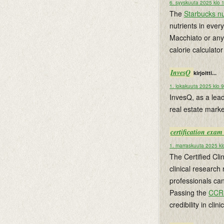
6. syyskuuta 2025 klo 
The
Starbucks nut
nutrients in ever
Macchiato or any
calorie calculato
InvesQ
kirjoitti...
1. lokakuuta 2025 klo 
InvesQ, as a lead
real estate marke
certification exa
1. marraskuuta 2025 kl
The Certified Cl
clinical research
professionals can
Passing the
CCR
credibility in cli