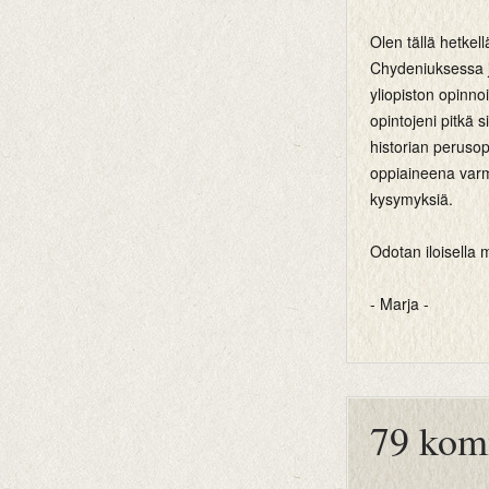
Olen tällä hetkel
Chydeniuksessa j
yliopiston opinno
opintojeni pitkä 
historian perusop
oppiaineena var
kysymyksiä.
Odotan iloisella m
- Marja -
btemplates
79 kom