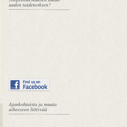
uuden taideteoksen?
Ajankohtaista ja muuta
U
E
aiheeseen liittyvää
u
t
d
u
e
s