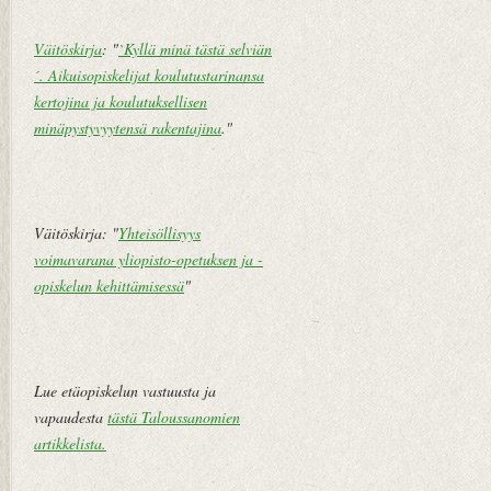
m
i
Väitöskirja
: "
`Kyllä minä tästä selviän
pi
v
´. Aikuisopiskelijat koulutustarinansa
te
u
kertojina ja koulutuksellisen
k
minäpystyvyytensä rakentajina
."
st
i
V
a
Väitöskirja: "
Yhteisöllisyys
n
voimavarana yliopisto-opetuksen ja -
h
opiskelun kehittämisessä
"
e
m
pi
vi
Lue etäopiskelun vastuusta ja
e
vapaudesta
tästä Taloussanomien
st
artikkelista
.
i