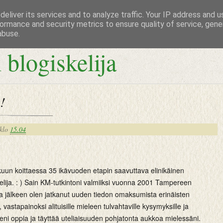
eliver its services and to analyze traffic. Your IP address and 
ormance and security metrics to ensure quality of service, gen
abuse.
 blogiskelija
!
klo
15.04
kuun koittaessa 35 ikävuoden etapin saavuttava elinikäinen
lija. : ) Sain KM-tutkintoni valmiiksi vuonna 2001 Tampereen
ka jälkeen olen jatkanut uuden tiedon omaksumista erinäisten
 vastapainoksi alituisille mieleen tulvahtaville kysymyksille ja
lleni oppia ja täyttää uteliaisuuden pohjatonta aukkoa mielessäni.