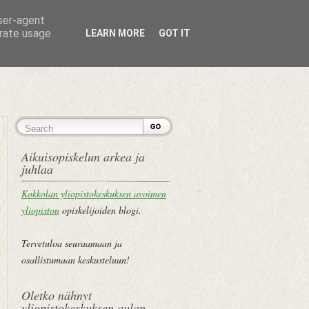
user-agent
erate usage
LEARN MORE
GOT IT
ETUSIVU
Aikuisopiskelun arkea ja
juhlaa
Kokkolan yliopistokeskuksen avoimen
yliopiston
opiskelijoiden blogi.
Tervetuloa seuraamaan ja
osallistumaan keskusteluun!
Oletko nähnyt
yliopistokeskuksen aulan