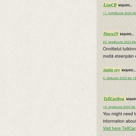
LisaCB
kirjoitti...
11. helmikuuta 2023 kl
Drave19
kirjoitti...
23. kesäkuuta 2023 kl
Onnittelut tutkin
meitä eteenpäin
jastin roy
kirjoitti...
4. elokuuta 2023 klo 1
TellCaribou
kirjoitt
14. syyskuuta 2023 klo
You might need to 
information about
Visit here TellCa