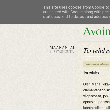
This site uses cookies from Google to d
are shared with Google along with perf
statistics, and to detect and address 
Avoin
MAANANTAI
Tervehdys
6. SYYSKUUTA
Lähettänyt
Marja
Tervehdys!
Olen Marja, loka
elämäntapaopiske
yliopistossa, jon
opintojen parissa,
luontaiselle halu