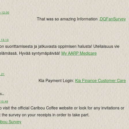
o 12.00
That was so amazing Information .
DQFanSurvey
o 13.13
non suorittamisesta ja jatkuvasta oppimisen halusta! Uteliaisuus vie
 elämässä. Hyvää syntymäpäivää!
My AARP Medicare
3.21
Kia Payment Login:
Kia Finance Customer Care
i...
 10.49
visit the official Caribou Coffee website or look for any invitations or
 the survey on your receipts in order to take part.
ribou Survey