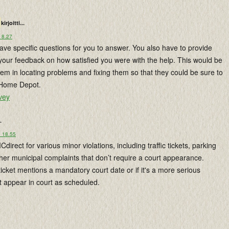
kirjoitti...
 8.27
have specific questions for you to answer. You also have to provide
your feedback on how satisfied you were with the help. This would be
them in locating problems and fixing them so that they could be sure to
h Home Depot.
vey
.
o 18.55
irect for various minor violations, including traffic tickets, parking
ther municipal complaints that don’t require a court appearance.
ticket mentions a mandatory court date or if it's a more serious
t appear in court as scheduled.