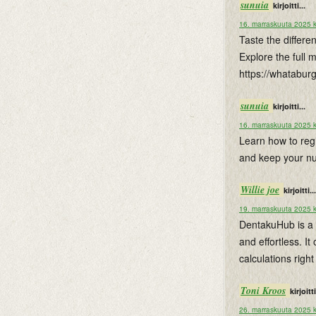
sunuia
kirjoitti...
16. marraskuuta 2025 k
Taste the differe
Explore the full 
https://whatabur
sunuia
kirjoitti...
16. marraskuuta 2025 k
Learn how to reg
and keep your num
Willie joe
kirjoitti...
19. marraskuuta 2025 k
DentakuHub is a 
and effortless. It
calculations righ
Toni Kroos
kirjoitti
26. marraskuuta 2025 k