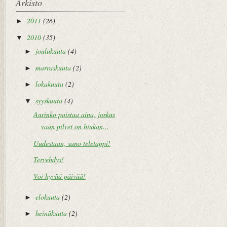
Arkisto
2011
(26)
►
2010
(35)
▼
joulukuuta
(4)
►
marraskuuta
(2)
►
lokakuuta
(2)
►
syyskuuta
(4)
▼
Aurinko paistaa aina, joskus
vaan pilvet on hiukan...
Uudestaan, sano teletappi!
Tervehdys!
Voi hyvää päivää!
elokuuta
(2)
►
heinäkuuta
(2)
►