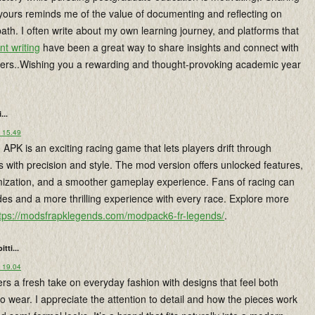
 yours reminds me of the value of documenting and reflecting on
th. I often write about my own learning journey, and platforms that
nt writing
have been a great way to share insights and connect with
ners..Wishing you a rewarding and thought-provoking academic year
...
o 15.49
PK is an exciting racing game that lets players drift through
s with precision and style. The mod version offers unlocked features,
zation, and a smoother gameplay experience. Fans of racing can
des and a more thrilling experience with every race. Explore more
tps://modsfrapklegends.com/modpack6-fr-legends/
.
oitti...
o 19.04
ers a fresh take on everyday fashion with designs that feel both
to wear. I appreciate the attention to detail and how the pieces work