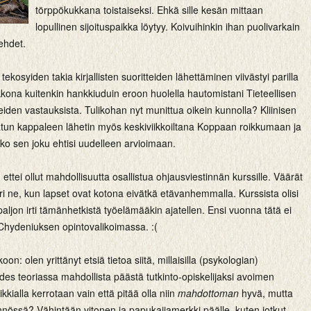
törppökukkana toistaiseksi. Ehkä sille kesän mittaan
lopullinen sijoituspaikka löytyy. Koivuihinkin ihan puolivarkain
lehdet.
 tekosyiden takia kirjallisten suoritteiden lähettäminen viivästyi parilla
ikkona kuitenkin hankkiuduin eroon huolella hautomistani Tieteellisen
iden vastauksista. Tulikohan nyt munittua oikein kunnolla? Kliinisen
atun kappaleen lähetin myös keskiviikkoiltana Koppaan roikkumaan ja
ko sen joku ehtisi uudelleen arvioimaan.
, ettei ollut mahdollisuutta osallistua ohjausviestinnän kurssille. Väärät
uuri ne, kun lapset ovat kotona eivätkä etävanhemmalla. Kurssista olisi
aljon irti tämänhetkistä työelämääkin ajatellen. Ensi vuonna tätä ei
e Chydeniuksen opintovalikoimassa. :(
oon: olen yrittänyt etsiä tietoa siitä, millaisilla (psykologian)
des teoriassa mahdollista päästä tutkinto-opiskelijaksi avoimen
kkialla kerrotaan vain että pitää olla niin
mahdottoman
hyvä, mutta
nnössä? Vähintään vitonen ja papukaijamerkki päälle, kuten jotkut