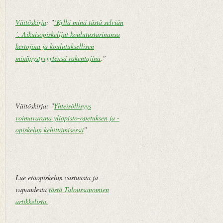
Väitöskirja
: "
`Kyllä minä tästä selviän
´. Aikuisopiskelijat koulutustarinansa
kertojina ja koulutuksellisen
minäpystyvyytensä rakentajina
."
Väitöskirja: "
Yhteisöllisyys
voimavarana yliopisto-opetuksen ja -
opiskelun kehittämisessä
"
Lue etäopiskelun vastuusta ja
vapaudesta
tästä Taloussanomien
artikkelista
.