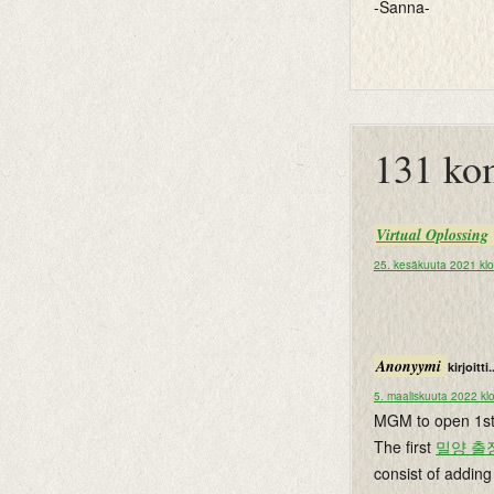
-Sanna-
btemplates
131 ko
Virtual Oplossing
25. kesäkuuta 2021 kl
Anonyymi
kirjoitti.
5. maaliskuuta 2022 kl
MGM to open 1st 
The first
밀양 출
consist of addin