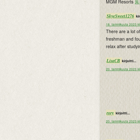
MGM Resorts
동
SkyeSweet1276
kir
18. tammikuuta 2023 k
There are a lot of
freshman and f
relax after studyi
LisaCB
kirjoitti...
20. tammikuuta 2023 kl
rory
kirjoitti...
20. tammikuuta 2023 kl