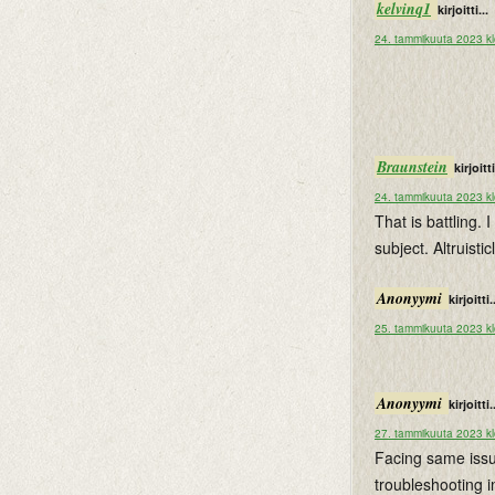
kelvinq1
kirjoitti...
24. tammikuuta 2023 kl
Braunstein
kirjoitti
24. tammikuuta 2023 kl
That is battling. 
subject. Altruisti
Anonyymi
kirjoitti.
25. tammikuuta 2023 kl
Anonyymi
kirjoitti.
27. tammikuuta 2023 kl
Facing same issu
troubleshooting i