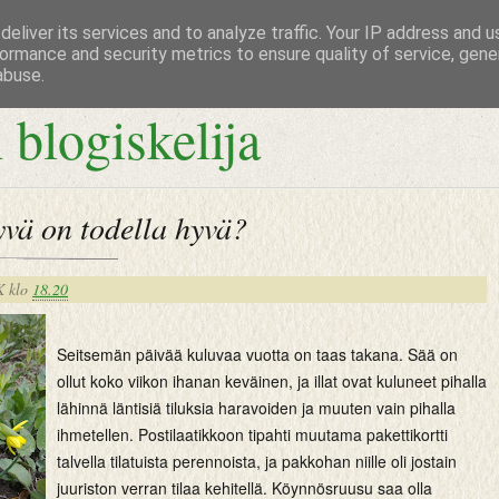
eliver its services and to analyze traffic. Your IP address and 
ormance and security metrics to ensure quality of service, gen
abuse.
 blogiskelija
vä on todella hyvä?
K
klo
18.20
Seitsemän päivää kuluvaa vuotta on taas takana. Sää on
ollut koko viikon ihanan keväinen, ja illat ovat kuluneet pihalla
lähinnä läntisiä tiluksia haravoiden ja muuten vain pihalla
ihmetellen. Postilaatikkoon tipahti muutama pakettikortti
talvella tilatuista perennoista, ja pakkohan niille oli jostain
juuriston verran tilaa kehitellä. Köynnösruusu saa olla