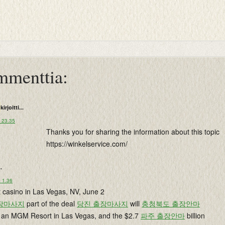
mmenttia:
kirjoitti...
o 23.35
Thanks you for sharing the information about this topic
https://winkelservice.com/
..
o 1.36
casino in Las Vegas, NV, June 2
장마사지
part of the deal
당진 출장마사지
will
충청북도 출장안마
g an MGM Resort in Las Vegas, and the $2.7
파주 출장안마
billion