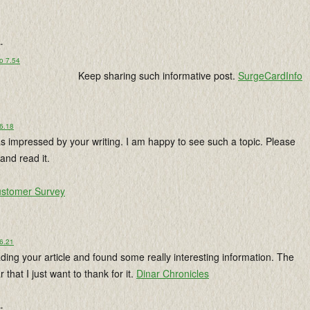
..
o 7.54
Keep sharing such informative post.
SurgeCardInfo
 6.18
as impressed by your writing. I am happy to see such a topic. Please
and read it.
ustomer Survey
 6.21
ading your article and found some really interesting information. The
r that I just want to thank for it.
Dinar Chronicles
..