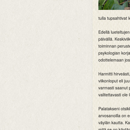
tulla tupsahtivat 
Edellä lueteltujen
päivällä. Keskivi
toiminnan peruste
psykologian korj
odottelemaan jos
Harmitti hirveästi
viikonloput eli j
varmasti saanut p
valitettavasti ol
Palatakseni otsikk
arvosanoilla on e
väylän kautta. Kai
mitä se on käytä