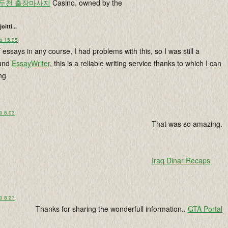
두천 출장마사지
Casino, owned by the
joitti...
lo 15.05
 essays in any course, I had problems with this, so I was still a
ound
EssayWriter
, this is a reliable writing service thanks to which I can
ng
o 8.03
That was so amazing.
Iraq Dinar Recaps
o 8.27
Thanks for sharing the wonderfull information..
GTA Portal