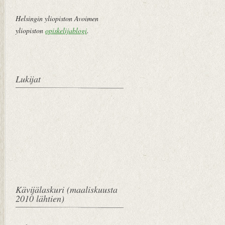
e
m
Helsingin yliopiston Avoimen
pi
yliopiston
opiskelijablogi
.
vi
e
st
Lukijat
i
Kävijälaskuri (maaliskuusta
2010 lähtien)