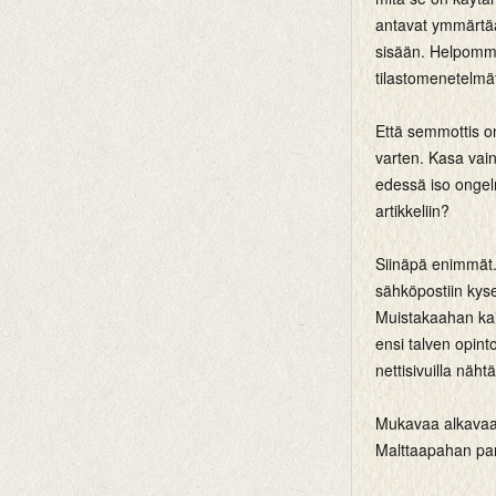
antavat ymmärtää?
sisään. Helpomm
tilastomenetelmät
Että semmottis on
varten. Kasa vai
edessä iso ongelm
artikkeliin?
Siinäpä enimmät. 
sähköpostiin kyse
Muistakaahan kai
ensi talven opint
nettisivuilla näht
Mukavaa alkavaa 
Malttaapahan pare