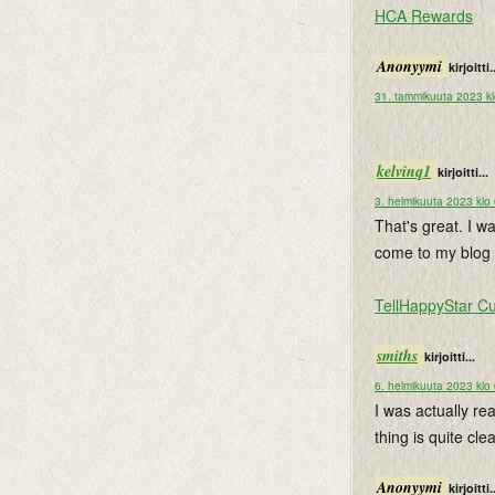
HCA Rewards
Anonyymi
kirjoitti.
31. tammikuuta 2023 kl
kelvinq1
kirjoitti...
3. helmikuuta 2023 klo
That's great. I w
come to my blog 
TellHappyStar C
smiths
kirjoitti...
6. helmikuuta 2023 klo
I was actually re
thing is quite clea
Anonyymi
kirjoitti.