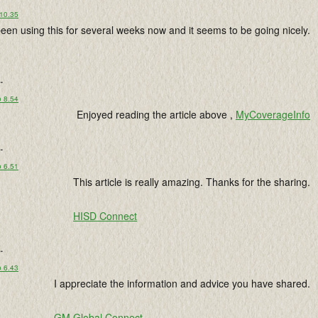
 10.35
en using this for several weeks now and it seems to be going nicely.
..
o 8.54
Enjoyed reading the article above ,
MyCoverageInfo
..
o 6.51
This article is really amazing. Thanks for the sharing.
HISD Connect
..
o 6.43
I appreciate the information and advice you have shared.
GM Global Connect