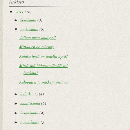
Arkisto
2011
(26)
▼
kesäkuuta
(3)
►
toukokuuta
(5)
▼
Voihan meta-analyysi!
Mittää en oo tehenny
Kuinka hyvä on todella hyvä?
Mistä sitä hidasta elämää voi
hankkia?
Kulopaloa ja piikkejä pistäviä
huhtikuuta
(4)
►
maaliskuuta
(5)
►
helmikuuta
(4)
►
tammikuuta
(5)
►