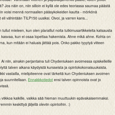
 Jos näin on, niin silloin ei kyllä ole edes teoriassa saumaa päästä
in voisi mennä normaalien pääsykokeiden kautta - mörkönä
 eli vähintään TILP150 uusiksi. Oivoi, ja varren kans...
 tullut mieleen, kun olen plaraillut noita tutkimusartikkeleita katsausta
n kasvaa, kun ei osaa lopettaa hakemista. Ahne mikä ahne. Kohta on
a, kun mitään ei haluais jättää pois. Onko pakko tyyytyä viiteen
Ai niin, ainakin perjantaina tuli Chydeniuksen avoimessa opiskelleille
lyitä talven aikana käydyistä kursseista ja opintokokonaisuuksista.
kki vastailla, mielipiteenne ovat tärkeitä kun Chydeniuksen avoimen
oja suunnitellaan.
Ennakkkotiedot
ensi talven opinnoista ovat jo
ävissä.
viikkoa kaikille, vaikka sää hieman muuttuukin epävakaisemmaksi.
mmin keskittyä jäljellä oleviin opintoihin. :)