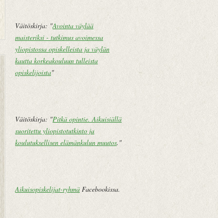
Väitöskirja: "
Avointa väylää
maisteriksi - tutkimus avoimessa
yliopistossa opiskelleista ja väylän
U
E
kautta korkeakouluun tulleista
u
t
opiskelijoista
"
d
u
e
s
m
i
pi
v
Väitöskirja: "
Pitkä opintie. Aikuisiällä
te
u
suoritettu yliopistotutkinto ja
k
koulutuksellisen elämänkulun muutos
."
st
i
V
a
Aikuisopiskelijat-ryhmä
Facebookissa.
n
h