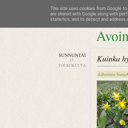
This site uses cookies from Google to d
are shared with Google along with perf
statistics, and to detect and address 
Avoin
SUNNUNTAI
Kuinka hy
15.
TOUKOKUUTA
Lähettänyt
Sanna