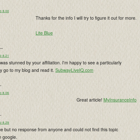
o 8.00
Thanks for the info I will try to figure it out for more.
Lite Blue
...
o 8.21
I was stunned by your affiliation. I'm happy to see a particularly
cly go to my blog and read it.
SubwayLiveIQ.com
..
o 8.06
Great article!
MyInsuranceInfo
..
o 8.29
e but no response from anyone and could not find this topic
n google.