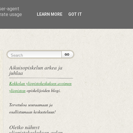
user-agent
erate usage
LEARN MORE
GOT IT
ETUSIVU
Aikuisopiskelun arkea ja
juhlaa
Kokkolan yliopistokeskuksen avoimen
yliopiston
opiskelijoiden blogi.
Tervetuloa seuraamaan ja
osallistumaan keskusteluun!
Oletko nähnyt
yliopistokeskuksen aulan