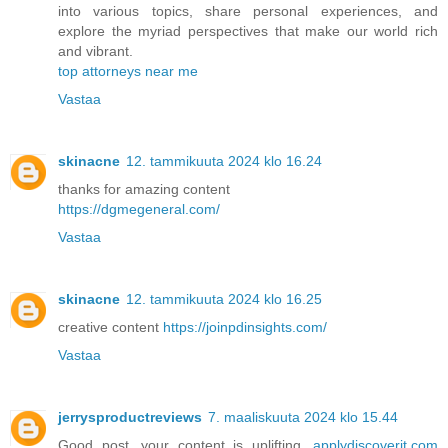
into various topics, share personal experiences, and
explore the myriad perspectives that make our world rich
and vibrant.
top attorneys near me
Vastaa
skinacne
12. tammikuuta 2024 klo 16.24
thanks for amazing content
https://dgmegeneral.com/
Vastaa
skinacne
12. tammikuuta 2024 klo 16.25
creative content
https://joinpdinsights.com/
Vastaa
jerrysproductreviews
7. maaliskuuta 2024 klo 15.44
Good post, your content is uplifting.
applydiscoverit.com