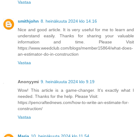
Vastaa
smithjohn
8. heinäkuuta 2024 klo 14.16
Nice and good article. It is very useful for me to learn and
understand easily. Thanks for sharing your valuable
information and time. Please Visit
https://www.weedclub.com/blogs/member15864/what-does-
an-estimator-do-in-construction
Vastaa
Anonyymi
9. heinäkuuta 2024 klo 9.19
Wow! This article is a game-changer. It's exactly what I
needed. Thanks for the help. Please Visit:
https://pencraftednews.com/how-to-write-an-estimate-for-
construction/
Vastaa
Maria
10. heinäkuuta 2024 klo 11.54