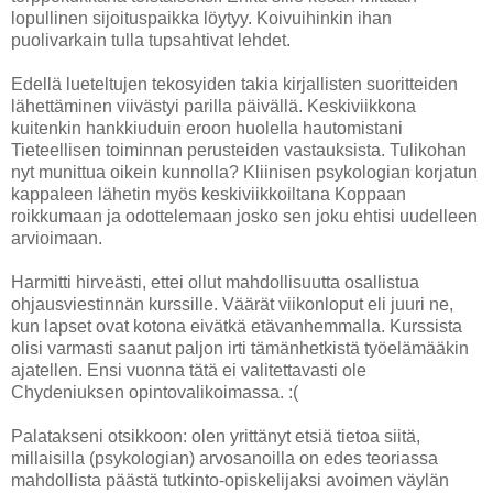
lopullinen sijoituspaikka löytyy. Koivuihinkin ihan
puolivarkain tulla tupsahtivat lehdet.
Edellä lueteltujen tekosyiden takia kirjallisten suoritteiden
lähettäminen viivästyi parilla päivällä. Keskiviikkona
kuitenkin hankkiuduin eroon huolella hautomistani
Tieteellisen toiminnan perusteiden vastauksista. Tulikohan
nyt munittua oikein kunnolla? Kliinisen psykologian korjatun
kappaleen lähetin myös keskiviikkoiltana Koppaan
roikkumaan ja odottelemaan josko sen joku ehtisi uudelleen
arvioimaan.
Harmitti hirveästi, ettei ollut mahdollisuutta osallistua
ohjausviestinnän kurssille. Väärät viikonloput eli juuri ne,
kun lapset ovat kotona eivätkä etävanhemmalla. Kurssista
olisi varmasti saanut paljon irti tämänhetkistä työelämääkin
ajatellen. Ensi vuonna tätä ei valitettavasti ole
Chydeniuksen opintovalikoimassa. :(
Palatakseni otsikkoon: olen yrittänyt etsiä tietoa siitä,
millaisilla (psykologian) arvosanoilla on edes teoriassa
mahdollista päästä tutkinto-opiskelijaksi avoimen väylän