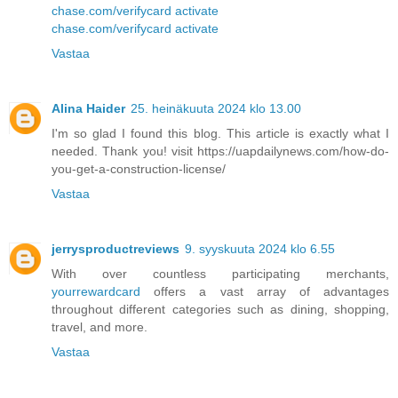
chase.com/verifycard activate
chase.com/verifycard activate
Vastaa
Alina Haider
25. heinäkuuta 2024 klo 13.00
I'm so glad I found this blog. This article is exactly what I
needed. Thank you! visit https://uapdailynews.com/how-do-
you-get-a-construction-license/
Vastaa
jerrysproductreviews
9. syyskuuta 2024 klo 6.55
With over countless participating merchants,
yourrewardcard
offers a vast array of advantages
throughout different categories such as dining, shopping,
travel, and more.
Vastaa