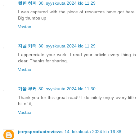
컬렌 하퍼
30. syyskuuta 2024 klo 11.29
I was captured with the piece of resources have got here.
Big thumbs up
Vastaa
자넬 카터
30. syyskuuta 2024 klo 11.29
I appereciate your work. I read your article every thing is
clear, Thanks for sharing.
Vastaa
가을 부커
30. syyskuuta 2024 klo 11.30
Thank you for this great read!! I definitely enjoy every little
bit of it,
Vastaa
jerrysproductreviews
14. lokakuuta 2024 klo 16.38