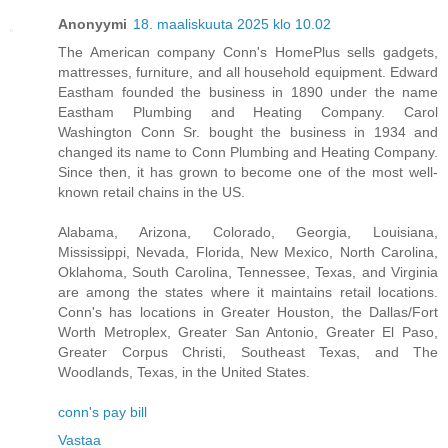
Anonyymi
18. maaliskuuta 2025 klo 10.02
The American company Conn's HomePlus sells gadgets,
mattresses, furniture, and all household equipment. Edward
Eastham founded the business in 1890 under the name
Eastham Plumbing and Heating Company. Carol
Washington Conn Sr. bought the business in 1934 and
changed its name to Conn Plumbing and Heating Company.
Since then, it has grown to become one of the most well-
known retail chains in the US.
Alabama, Arizona, Colorado, Georgia, Louisiana,
Mississippi, Nevada, Florida, New Mexico, North Carolina,
Oklahoma, South Carolina, Tennessee, Texas, and Virginia
are among the states where it maintains retail locations.
Conn's has locations in Greater Houston, the Dallas/Fort
Worth Metroplex, Greater San Antonio, Greater El Paso,
Greater Corpus Christi, Southeast Texas, and The
Woodlands, Texas, in the United States.
conn's pay bill
Vastaa