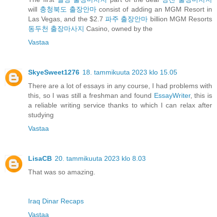
will
충청북도 출장안마
consist of adding an MGM Resort in
Las Vegas, and the $2.7
파주 출장안마
billion MGM Resorts
동두천 출장마사지
Casino, owned by the
Vastaa
SkyeSweet1276
18. tammikuuta 2023 klo 15.05
There are a lot of essays in any course, I had problems with
this, so I was still a freshman and found
EssayWriter
, this is
a reliable writing service thanks to which I can relax after
studying
Vastaa
LisaCB
20. tammikuuta 2023 klo 8.03
That was so amazing.
Iraq Dinar Recaps
Vastaa