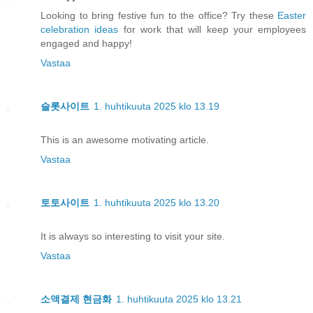
Looking to bring festive fun to the office? Try these
Easter
celebration ideas
for work that will keep your employees
engaged and happy!
Vastaa
슬롯사이트
1. huhtikuuta 2025 klo 13.19
This is an awesome motivating article.
Vastaa
토토사이트
1. huhtikuuta 2025 klo 13.20
It is always so interesting to visit your site.
Vastaa
소액결제 현금화
1. huhtikuuta 2025 klo 13.21