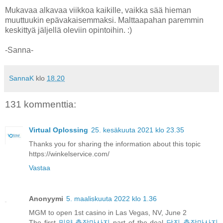
Mukavaa alkavaa viikkoa kaikille, vaikka sää hieman
muuttuukin epävakaisemmaksi. Malttaapahan paremmin
keskittyä jäljellä oleviin opintoihin. :)
-Sanna-
SannaK
klo
18.20
131 kommenttia:
Virtual Oplossing
25. kesäkuuta 2021 klo 23.35
Thanks you for sharing the information about this topic
https://winkelservice.com/
Vastaa
Anonyymi
5. maaliskuuta 2022 klo 1.36
MGM to open 1st casino in Las Vegas, NV, June 2
The first
밀양 출장마사지
part of the deal
당진 출장마사지