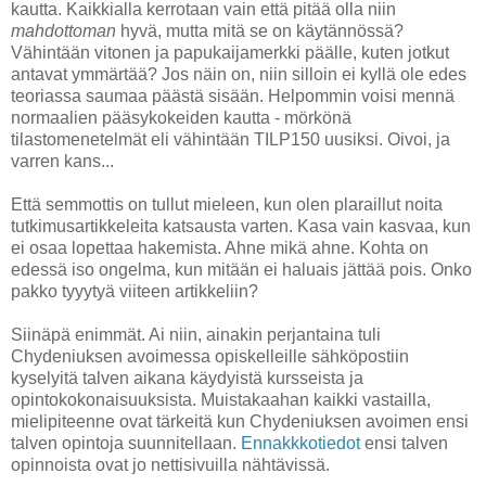
kautta. Kaikkialla kerrotaan vain että pitää olla niin
mahdottoman
hyvä, mutta mitä se on käytännössä?
Vähintään vitonen ja papukaijamerkki päälle, kuten jotkut
antavat ymmärtää? Jos näin on, niin silloin ei kyllä ole edes
teoriassa saumaa päästä sisään. Helpommin voisi mennä
normaalien pääsykokeiden kautta - mörkönä
tilastomenetelmät eli vähintään TILP150 uusiksi. Oivoi, ja
varren kans...
Että semmottis on tullut mieleen, kun olen plaraillut noita
tutkimusartikkeleita katsausta varten. Kasa vain kasvaa, kun
ei osaa lopettaa hakemista. Ahne mikä ahne. Kohta on
edessä iso ongelma, kun mitään ei haluais jättää pois. Onko
pakko tyyytyä viiteen artikkeliin?
Siinäpä enimmät. Ai niin, ainakin perjantaina tuli
Chydeniuksen avoimessa opiskelleille sähköpostiin
kyselyitä talven aikana käydyistä kursseista ja
opintokokonaisuuksista. Muistakaahan kaikki vastailla,
mielipiteenne ovat tärkeitä kun Chydeniuksen avoimen ensi
talven opintoja suunnitellaan.
Ennakkkotiedot
ensi talven
opinnoista ovat jo nettisivuilla nähtävissä.