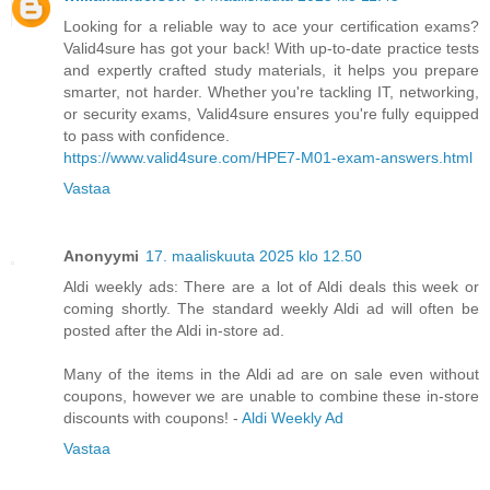
Looking for a reliable way to ace your certification exams?
Valid4sure has got your back! With up-to-date practice tests
and expertly crafted study materials, it helps you prepare
smarter, not harder. Whether you're tackling IT, networking,
or security exams, Valid4sure ensures you're fully equipped
to pass with confidence.
https://www.valid4sure.com/HPE7-M01-exam-answers.html
Vastaa
Anonyymi
17. maaliskuuta 2025 klo 12.50
Aldi weekly ads: There are a lot of Aldi deals this week or
coming shortly. The standard weekly Aldi ad will often be
posted after the Aldi in-store ad.
Many of the items in the Aldi ad are on sale even without
coupons, however we are unable to combine these in-store
discounts with coupons! -
Aldi Weekly Ad
Vastaa