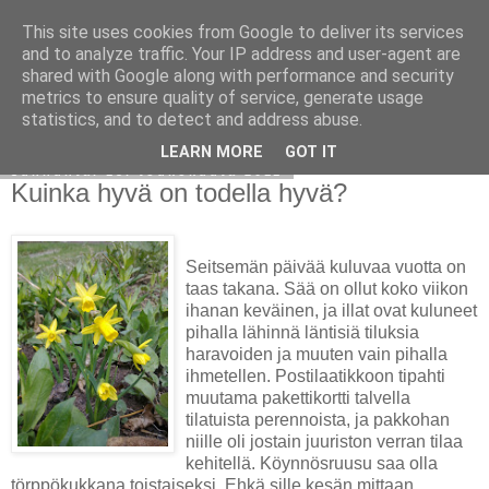
This site uses cookies from Google to deliver its services
Avoin blogiskelija
and to analyze traffic. Your IP address and user-agent are
shared with Google along with performance and security
metrics to ensure quality of service, generate usage
statistics, and to detect and address abuse.
▼
LEARN MORE
GOT IT
sunnuntai 15. toukokuuta 2011
Kuinka hyvä on todella hyvä?
Seitsemän päivää kuluvaa vuotta on
taas takana. Sää on ollut koko viikon
ihanan keväinen, ja illat ovat kuluneet
pihalla lähinnä läntisiä tiluksia
haravoiden ja muuten vain pihalla
ihmetellen. Postilaatikkoon tipahti
muutama pakettikortti talvella
tilatuista perennoista, ja pakkohan
niille oli jostain juuriston verran tilaa
kehitellä. Köynnösruusu saa olla
törppökukkana toistaiseksi. Ehkä sille kesän mittaan