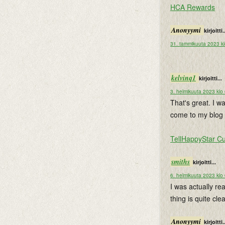
HCA Rewards
Anonyymi
kirjoitti.
31. tammikuuta 2023 kl
kelvinq1
kirjoitti...
3. helmikuuta 2023 klo
That's great. I w
come to my blog 
TellHappyStar C
smiths
kirjoitti...
6. helmikuuta 2023 klo
I was actually re
thing is quite clea
Anonyymi
kirjoitti.