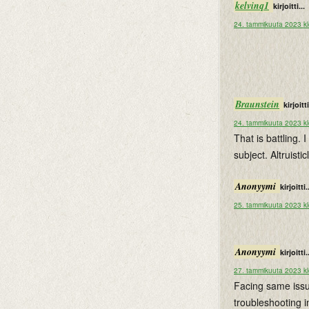
kelvinq1
kirjoitti...
24. tammikuuta 2023 kl
Braunstein
kirjoitti
24. tammikuuta 2023 kl
That is battling. 
subject. Altruisti
Anonyymi
kirjoitti.
25. tammikuuta 2023 kl
Anonyymi
kirjoitti.
27. tammikuuta 2023 kl
Facing same issu
troubleshooting i