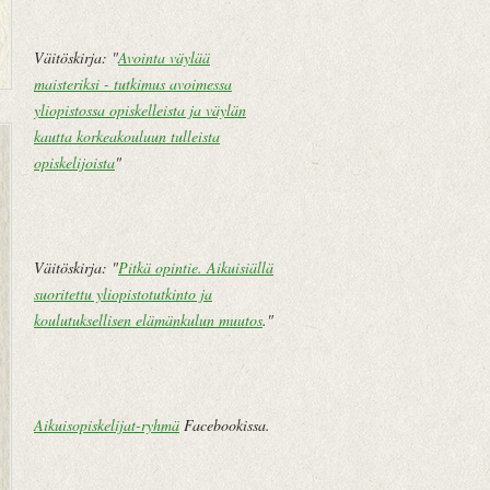
Väitöskirja: "
Avointa väylää
maisteriksi - tutkimus avoimessa
yliopistossa opiskelleista ja väylän
U
E
kautta korkeakouluun tulleista
u
t
opiskelijoista
"
d
u
e
s
m
i
pi
v
Väitöskirja: "
Pitkä opintie. Aikuisiällä
te
u
suoritettu yliopistotutkinto ja
k
koulutuksellisen elämänkulun muutos
."
st
i
V
a
Aikuisopiskelijat-ryhmä
Facebookissa.
n
h