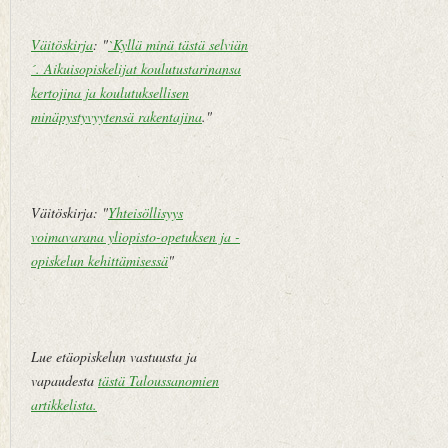
Väitöskirja
: "
`Kyllä minä tästä selviän
´. Aikuisopiskelijat koulutustarinansa
kertojina ja koulutuksellisen
minäpystyvyytensä rakentajina
."
Väitöskirja: "
Yhteisöllisyys
voimavarana yliopisto-opetuksen ja -
opiskelun kehittämisessä
"
Lue etäopiskelun vastuusta ja
vapaudesta
tästä Taloussanomien
artikkelista
.