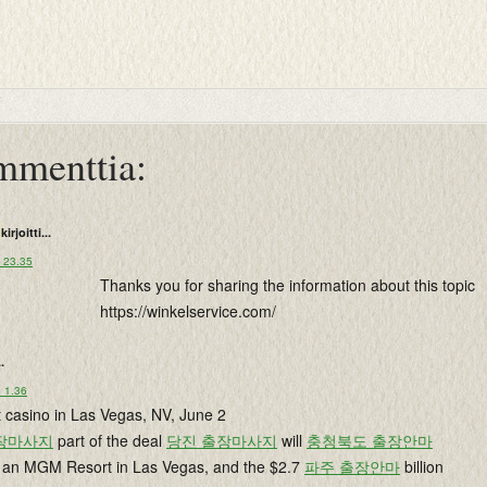
mmenttia:
kirjoitti...
o 23.35
Thanks you for sharing the information about this topic
https://winkelservice.com/
..
o 1.36
casino in Las Vegas, NV, June 2
장마사지
part of the deal
당진 출장마사지
will
충청북도 출장안마
g an MGM Resort in Las Vegas, and the $2.7
파주 출장안마
billion