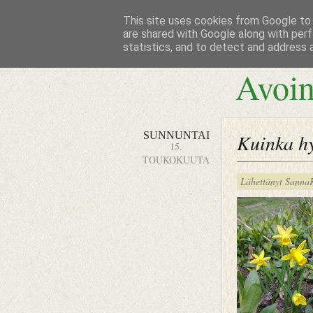
This site uses cookies from Google to d
are shared with Google along with perf
statistics, and to detect and address 
Avoin
SUNNUNTAI
Kuinka hy
15.
TOUKOKUUTA
Lähettänyt
Sanna