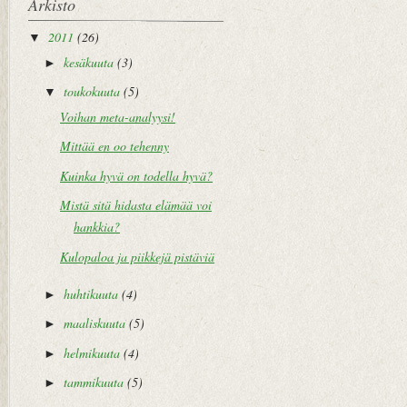
Arkisto
2011
(26)
▼
kesäkuuta
(3)
►
toukokuuta
(5)
▼
Voihan meta-analyysi!
Mittää en oo tehenny
Kuinka hyvä on todella hyvä?
Mistä sitä hidasta elämää voi
hankkia?
Kulopaloa ja piikkejä pistäviä
huhtikuuta
(4)
►
maaliskuuta
(5)
►
helmikuuta
(4)
►
tammikuuta
(5)
►