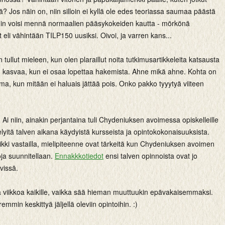
 Jos näin on, niin silloin ei kyllä ole edes teoriassa saumaa päästä
in voisi mennä normaalien pääsykokeiden kautta - mörkönä
 eli vähintään TILP150 uusiksi. Oivoi, ja varren kans...
 tullut mieleen, kun olen plaraillut noita tutkimusartikkeleita katsausta
n kasvaa, kun ei osaa lopettaa hakemista. Ahne mikä ahne. Kohta on
a, kun mitään ei haluais jättää pois. Onko pakko tyyytyä viiteen
Ai niin, ainakin perjantaina tuli Chydeniuksen avoimessa opiskelleille
lyitä talven aikana käydyistä kursseista ja opintokokonaisuuksista.
kki vastailla, mielipiteenne ovat tärkeitä kun Chydeniuksen avoimen
oja suunnitellaan.
Ennakkkotiedot
ensi talven opinnoista ovat jo
ävissä.
viikkoa kaikille, vaikka sää hieman muuttuukin epävakaisemmaksi.
mmin keskittyä jäljellä oleviin opintoihin. :)