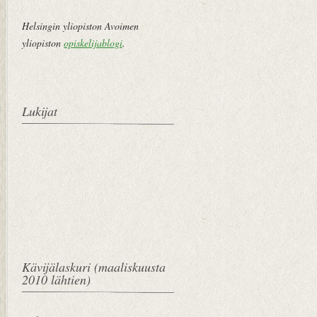
e
m
Helsingin yliopiston Avoimen
pi
yliopiston
opiskelijablogi
.
vi
e
st
Lukijat
i
Kävijälaskuri (maaliskuusta
2010 lähtien)