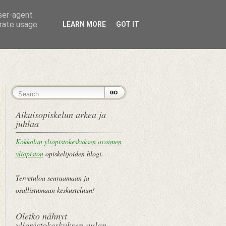
user-agent
erate usage
LEARN MORE
GOT IT
ETUSIVU
Aikuisopiskelun arkea ja
juhlaa
Kokkolan yliopistokeskuksen avoimen
yliopiston
opiskelijoiden blogi.
Tervetuloa seuraamaan ja
osallistumaan keskusteluun!
Oletko nähnyt
yliopistokeskuksen aulan