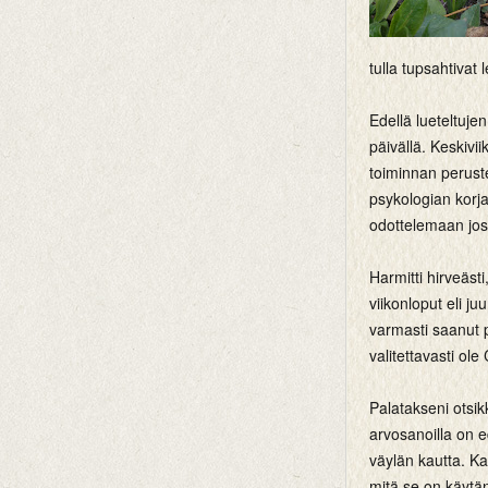
tulla tupsahtivat 
Edellä lueteltujen
päivällä. Keskivi
toiminnan peruste
psykologian korj
odottelemaan jos
Harmitti hirveästi
viikonloput eli j
varmasti saanut p
valitettavasti ol
Palatakseni otsikk
arvosanoilla on e
väylän kautta. Kai
mitä se on käytä