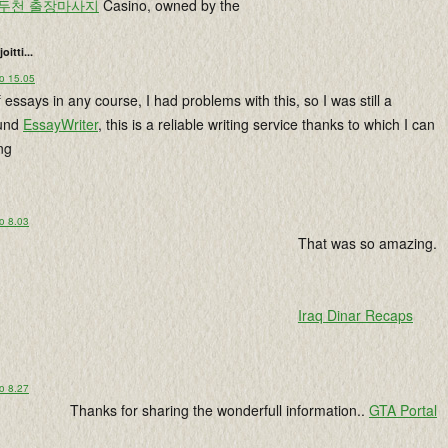
두천 출장마사지
Casino, owned by the
joitti...
lo 15.05
 essays in any course, I had problems with this, so I was still a
ound
EssayWriter
, this is a reliable writing service thanks to which I can
ng
o 8.03
That was so amazing.
Iraq Dinar Recaps
o 8.27
Thanks for sharing the wonderfull information..
GTA Portal