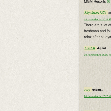
MGM Resorts
동
SkyeSweet1276
kir
18. tammikuuta 2023 k
There are a lot of
freshman and f
relax after studyi
LisaCB
kirjoitti...
20. tammikuuta 2023 kl
rory
kirjoitti...
20. tammikuuta 2023 kl