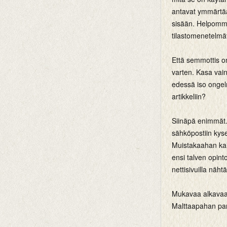
antavat ymmärtää?
sisään. Helpomm
tilastomenetelmät
Että semmottis on
varten. Kasa vai
edessä iso ongelm
artikkeliin?
Siinäpä enimmät. 
sähköpostiin kyse
Muistakaahan kai
ensi talven opint
nettisivuilla näht
Mukavaa alkavaa 
Malttaapahan pare