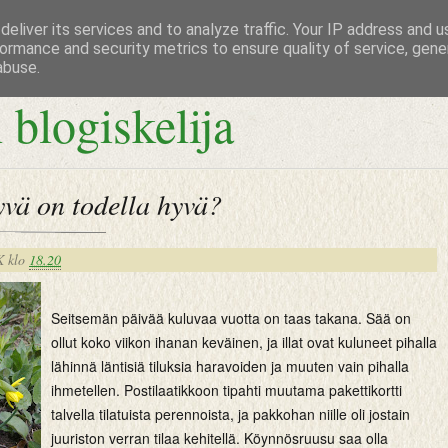
eliver its services and to analyze traffic. Your IP address and 
ormance and security metrics to ensure quality of service, gen
abuse.
 blogiskelija
vä on todella hyvä?
K
klo
18.20
Seitsemän päivää kuluvaa vuotta on taas takana. Sää on
ollut koko viikon ihanan keväinen, ja illat ovat kuluneet pihalla
lähinnä läntisiä tiluksia haravoiden ja muuten vain pihalla
ihmetellen. Postilaatikkoon tipahti muutama pakettikortti
talvella tilatuista perennoista, ja pakkohan niille oli jostain
juuriston verran tilaa kehitellä. Köynnösruusu saa olla