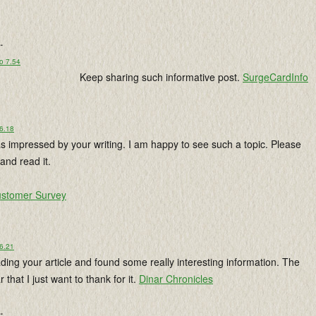
..
o 7.54
Keep sharing such informative post.
SurgeCardInfo
 6.18
as impressed by your writing. I am happy to see such a topic. Please
and read it.
ustomer Survey
 6.21
ading your article and found some really interesting information. The
r that I just want to thank for it.
Dinar Chronicles
..