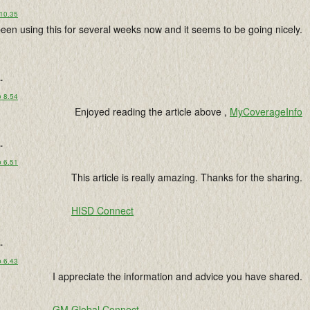
 10.35
en using this for several weeks now and it seems to be going nicely.
..
o 8.54
Enjoyed reading the article above ,
MyCoverageInfo
..
o 6.51
This article is really amazing. Thanks for the sharing.
HISD Connect
..
o 6.43
I appreciate the information and advice you have shared.
GM Global Connect