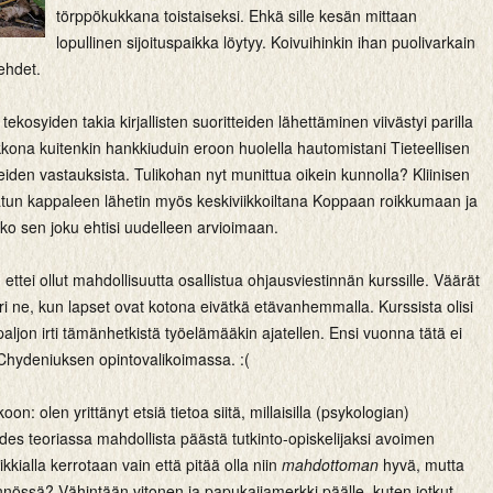
törppökukkana toistaiseksi. Ehkä sille kesän mittaan
lopullinen sijoituspaikka löytyy. Koivuihinkin ihan puolivarkain
lehdet.
 tekosyiden takia kirjallisten suoritteiden lähettäminen viivästyi parilla
ikkona kuitenkin hankkiuduin eroon huolella hautomistani Tieteellisen
iden vastauksista. Tulikohan nyt munittua oikein kunnolla? Kliinisen
atun kappaleen lähetin myös keskiviikkoiltana Koppaan roikkumaan ja
ko sen joku ehtisi uudelleen arvioimaan.
, ettei ollut mahdollisuutta osallistua ohjausviestinnän kurssille. Väärät
uuri ne, kun lapset ovat kotona eivätkä etävanhemmalla. Kurssista olisi
aljon irti tämänhetkistä työelämääkin ajatellen. Ensi vuonna tätä ei
e Chydeniuksen opintovalikoimassa. :(
oon: olen yrittänyt etsiä tietoa siitä, millaisilla (psykologian)
des teoriassa mahdollista päästä tutkinto-opiskelijaksi avoimen
kkialla kerrotaan vain että pitää olla niin
mahdottoman
hyvä, mutta
nnössä? Vähintään vitonen ja papukaijamerkki päälle, kuten jotkut