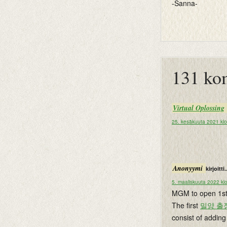
-Sanna-
btemplates
131 ko
Virtual Oplossing
25. kesäkuuta 2021 kl
Anonyymi
kirjoitti.
5. maaliskuuta 2022 kl
MGM to open 1st 
The first
밀양 출
consist of addin