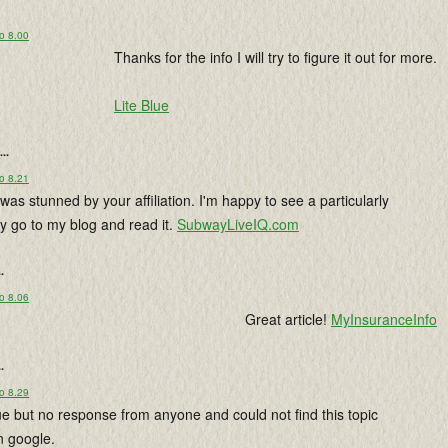
o 8.00
Thanks for the info I will try to figure it out for more.
Lite Blue
...
o 8.21
I was stunned by your affiliation. I'm happy to see a particularly
cly go to my blog and read it.
SubwayLiveIQ.com
..
o 8.06
Great article!
MyInsuranceInfo
..
o 8.29
e but no response from anyone and could not find this topic
n google.