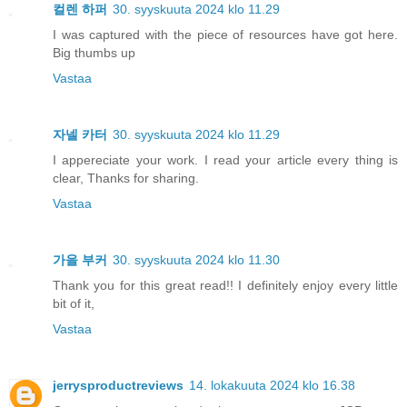
컬렌 하퍼
30. syyskuuta 2024 klo 11.29
I was captured with the piece of resources have got here.
Big thumbs up
Vastaa
자넬 카터
30. syyskuuta 2024 klo 11.29
I appereciate your work. I read your article every thing is
clear, Thanks for sharing.
Vastaa
가을 부커
30. syyskuuta 2024 klo 11.30
Thank you for this great read!! I definitely enjoy every little
bit of it,
Vastaa
jerrysproductreviews
14. lokakuuta 2024 klo 16.38