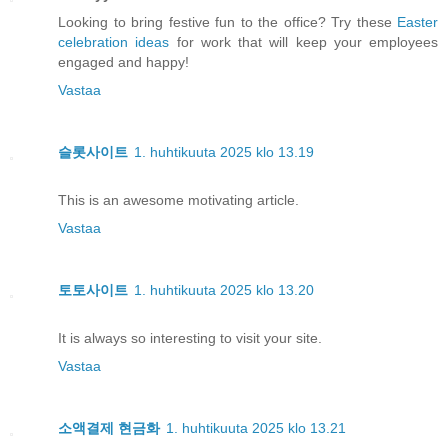
Looking to bring festive fun to the office? Try these
Easter
celebration ideas
for work that will keep your employees
engaged and happy!
Vastaa
슬롯사이트
1. huhtikuuta 2025 klo 13.19
This is an awesome motivating article.
Vastaa
토토사이트
1. huhtikuuta 2025 klo 13.20
It is always so interesting to visit your site.
Vastaa
소액결제 현금화
1. huhtikuuta 2025 klo 13.21