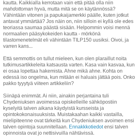
kautta. Kaikkialla kerrotaan vain että pitää olla niin
mahdottoman
hyvä, mutta mitä se on käytännössä?
Vähintään vitonen ja papukaijamerkki päälle, kuten jotkut
antavat ymmärtää? Jos näin on, niin silloin ei kyllä ole edes
teoriassa saumaa päästä sisään. Helpommin voisi mennä
normaalien pääsykokeiden kautta - mörkönä
tilastomenetelmät eli vähintään TILP150 uusiksi. Oivoi, ja
varren kans...
Että semmottis on tullut mieleen, kun olen plaraillut noita
tutkimusartikkeleita katsausta varten. Kasa vain kasvaa, kun
ei osaa lopettaa hakemista. Ahne mikä ahne. Kohta on
edessä iso ongelma, kun mitään ei haluais jättää pois. Onko
pakko tyyytyä viiteen artikkeliin?
Siinäpä enimmät. Ai niin, ainakin perjantaina tuli
Chydeniuksen avoimessa opiskelleille sähköpostiin
kyselyitä talven aikana käydyistä kursseista ja
opintokokonaisuuksista. Muistakaahan kaikki vastailla,
mielipiteenne ovat tärkeitä kun Chydeniuksen avoimen ensi
talven opintoja suunnitellaan.
Ennakkkotiedot
ensi talven
opinnoista ovat jo nettisivuilla nähtävissä.