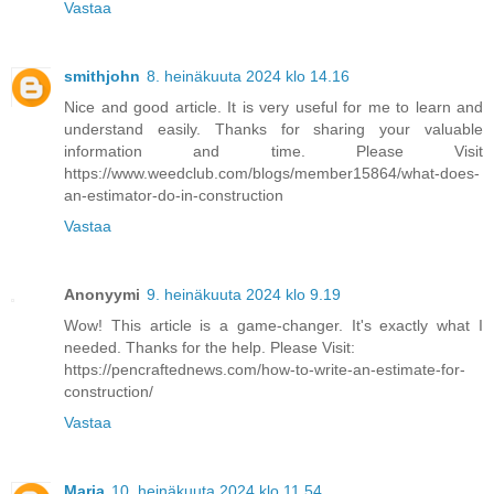
Vastaa
smithjohn
8. heinäkuuta 2024 klo 14.16
Nice and good article. It is very useful for me to learn and
understand easily. Thanks for sharing your valuable
information and time. Please Visit
https://www.weedclub.com/blogs/member15864/what-does-
an-estimator-do-in-construction
Vastaa
Anonyymi
9. heinäkuuta 2024 klo 9.19
Wow! This article is a game-changer. It's exactly what I
needed. Thanks for the help. Please Visit:
https://pencraftednews.com/how-to-write-an-estimate-for-
construction/
Vastaa
Maria
10. heinäkuuta 2024 klo 11.54