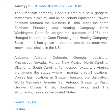
Anonyymi
18. maaliskuuta 2025 klo 10.02
The American company Conn's HomePlus sells gadgets,
mattresses, furniture, and all household equipment. Edward
Eastham founded the business in 1890 under the name
Eastham Plumbing and Heating Company. Carol
Washington Conn Sr. bought the business in 1934 and
changed its name to Conn Plumbing and Heating Company.
Since then, it has grown to become one of the most well-
known retail chains in the US.
Alabama, Arizona, Colorado, Georgia, Louisiana,
Mississippi, Nevada, Florida, New Mexico, North Carolina,
Oklahoma, South Carolina, Tennessee, Texas, and Virginia
are among the states where it maintains retail locations.
Conn's has locations in Greater Houston, the Dallas/Fort
Worth Metroplex, Greater San Antonio, Greater El Paso,
Greater Corpus Christi, Southeast Texas, and The
Woodlands, Texas, in the United States.
conn's pay bill
Vastaa