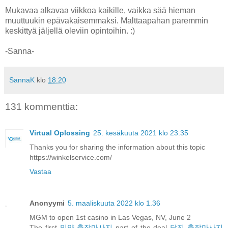
Mukavaa alkavaa viikkoa kaikille, vaikka sää hieman
muuttuukin epävakaisemmaksi. Malttaapahan paremmin
keskittyä jäljellä oleviin opintoihin. :)
-Sanna-
SannaK
klo
18.20
131 kommenttia:
Virtual Oplossing
25. kesäkuuta 2021 klo 23.35
Thanks you for sharing the information about this topic
https://winkelservice.com/
Vastaa
Anonyymi
5. maaliskuuta 2022 klo 1.36
MGM to open 1st casino in Las Vegas, NV, June 2
The first
밀양 출장마사지
part of the deal
당진 출장마사지