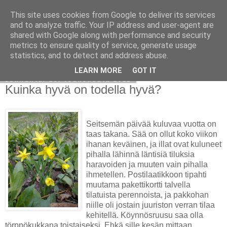
This site uses cookies from Google to deliver its services
Avoin blogiskelija
and to analyze traffic. Your IP address and user-agent are
shared with Google along with performance and security
metrics to ensure quality of service, generate usage
statistics, and to detect and address abuse.
▼
LEARN MORE
GOT IT
sunnuntai 15. toukokuuta 2011
Kuinka hyvä on todella hyvä?
Seitsemän päivää kuluvaa vuotta on
taas takana. Sää on ollut koko viikon
ihanan keväinen, ja illat ovat kuluneet
pihalla lähinnä läntisiä tiluksia
haravoiden ja muuten vain pihalla
ihmetellen. Postilaatikkoon tipahti
muutama pakettikortti talvella
tilatuista perennoista, ja pakkohan
niille oli jostain juuriston verran tilaa
kehitellä. Köynnösruusu saa olla
törppökukkana toistaiseksi. Ehkä sille kesän mittaan