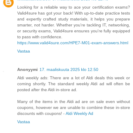
Looking for a reliable way to ace your certification exams?
Valid4sure has got your back! With up-to-date practice tests
and expertly crafted study materials, it helps you prepare
smarter, not harder. Whether you're tackling IT, networking,
or security exams, Valid4sure ensures you're fully equipped
to pass with confidence.
https://www.valid4sure.com/HPE7-M01-exam-answers.html
Vastaa
Anonyymi
17. maaliskuuta 2025 klo 12.50
Aldi weekly ads: There are a lot of Aldi deals this week or
coming shortly. The standard weekly Aldi ad will often be
posted after the Aldi in-store ad.
Many of the items in the Aldi ad are on sale even without
coupons, however we are unable to combine these in-store
discounts with coupons! -
Aldi Weekly Ad
Vastaa