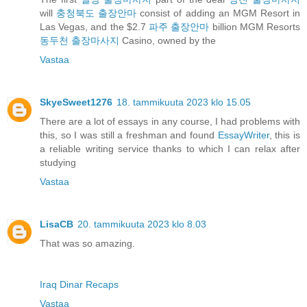
will
충청북도 출장안마
consist of adding an MGM Resort in
Las Vegas, and the $2.7
파주 출장안마
billion MGM Resorts
동두천 출장마사지
Casino, owned by the
Vastaa
SkyeSweet1276
18. tammikuuta 2023 klo 15.05
There are a lot of essays in any course, I had problems with
this, so I was still a freshman and found
EssayWriter
, this is
a reliable writing service thanks to which I can relax after
studying
Vastaa
LisaCB
20. tammikuuta 2023 klo 8.03
That was so amazing.
Iraq Dinar Recaps
Vastaa