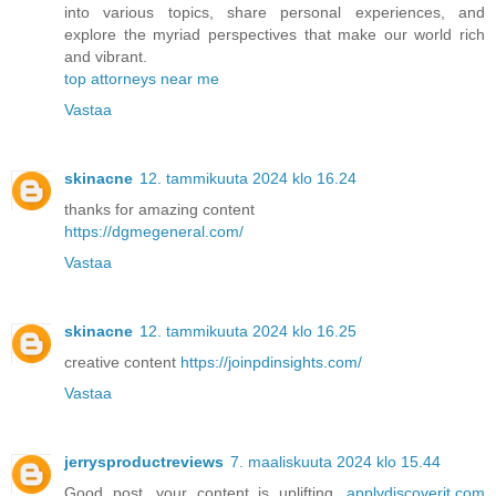
into various topics, share personal experiences, and
explore the myriad perspectives that make our world rich
and vibrant.
top attorneys near me
Vastaa
skinacne
12. tammikuuta 2024 klo 16.24
thanks for amazing content
https://dgmegeneral.com/
Vastaa
skinacne
12. tammikuuta 2024 klo 16.25
creative content
https://joinpdinsights.com/
Vastaa
jerrysproductreviews
7. maaliskuuta 2024 klo 15.44
Good post, your content is uplifting.
applydiscoverit.com