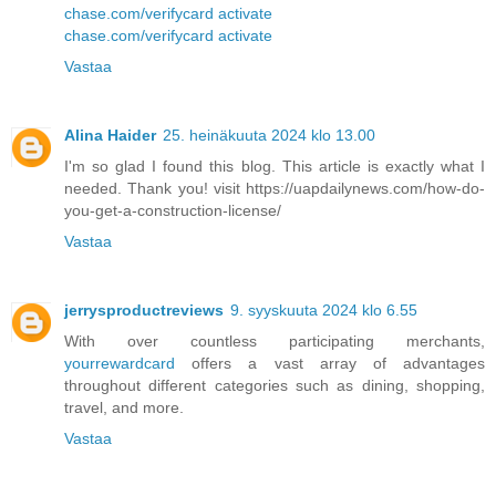
chase.com/verifycard activate
chase.com/verifycard activate
Vastaa
Alina Haider
25. heinäkuuta 2024 klo 13.00
I'm so glad I found this blog. This article is exactly what I
needed. Thank you! visit https://uapdailynews.com/how-do-
you-get-a-construction-license/
Vastaa
jerrysproductreviews
9. syyskuuta 2024 klo 6.55
With over countless participating merchants,
yourrewardcard
offers a vast array of advantages
throughout different categories such as dining, shopping,
travel, and more.
Vastaa