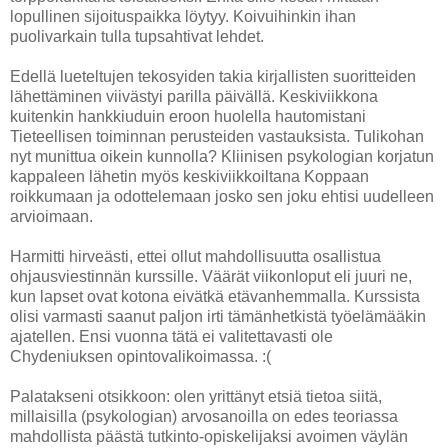
lopullinen sijoituspaikka löytyy. Koivuihinkin ihan
puolivarkain tulla tupsahtivat lehdet.
Edellä lueteltujen tekosyiden takia kirjallisten suoritteiden
lähettäminen viivästyi parilla päivällä. Keskiviikkona
kuitenkin hankkiuduin eroon huolella hautomistani
Tieteellisen toiminnan perusteiden vastauksista. Tulikohan
nyt munittua oikein kunnolla? Kliinisen psykologian korjatun
kappaleen lähetin myös keskiviikkoiltana Koppaan
roikkumaan ja odottelemaan josko sen joku ehtisi uudelleen
arvioimaan.
Harmitti hirveästi, ettei ollut mahdollisuutta osallistua
ohjausviestinnän kurssille. Väärät viikonloput eli juuri ne,
kun lapset ovat kotona eivätkä etävanhemmalla. Kurssista
olisi varmasti saanut paljon irti tämänhetkistä työelämääkin
ajatellen. Ensi vuonna tätä ei valitettavasti ole
Chydeniuksen opintovalikoimassa. :(
Palatakseni otsikkoon: olen yrittänyt etsiä tietoa siitä,
millaisilla (psykologian) arvosanoilla on edes teoriassa
mahdollista päästä tutkinto-opiskelijaksi avoimen väylän