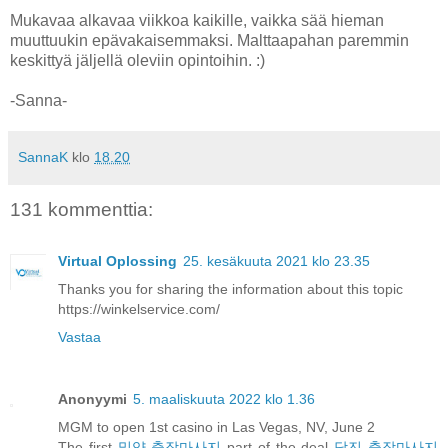
Mukavaa alkavaa viikkoa kaikille, vaikka sää hieman
muuttuukin epävakaisemmaksi. Malttaapahan paremmin
keskittyä jäljellä oleviin opintoihin. :)
-Sanna-
SannaK
klo
18.20
131 kommenttia:
Virtual Oplossing
25. kesäkuuta 2021 klo 23.35
Thanks you for sharing the information about this topic
https://winkelservice.com/
Vastaa
Anonyymi
5. maaliskuuta 2022 klo 1.36
MGM to open 1st casino in Las Vegas, NV, June 2
The first
밀양 출장마사지
part of the deal
당진 출장마사지