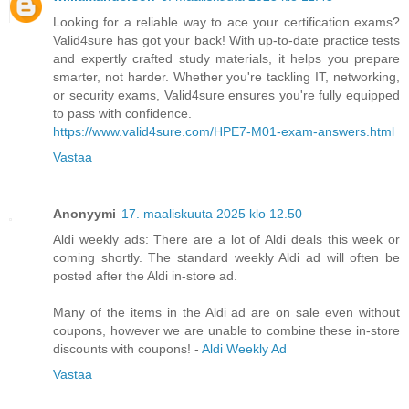
Looking for a reliable way to ace your certification exams?
Valid4sure has got your back! With up-to-date practice tests
and expertly crafted study materials, it helps you prepare
smarter, not harder. Whether you're tackling IT, networking,
or security exams, Valid4sure ensures you're fully equipped
to pass with confidence.
https://www.valid4sure.com/HPE7-M01-exam-answers.html
Vastaa
Anonyymi
17. maaliskuuta 2025 klo 12.50
Aldi weekly ads: There are a lot of Aldi deals this week or
coming shortly. The standard weekly Aldi ad will often be
posted after the Aldi in-store ad.
Many of the items in the Aldi ad are on sale even without
coupons, however we are unable to combine these in-store
discounts with coupons! -
Aldi Weekly Ad
Vastaa