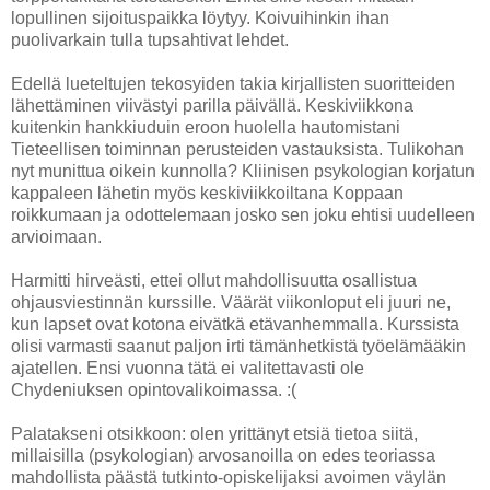
lopullinen sijoituspaikka löytyy. Koivuihinkin ihan
puolivarkain tulla tupsahtivat lehdet.
Edellä lueteltujen tekosyiden takia kirjallisten suoritteiden
lähettäminen viivästyi parilla päivällä. Keskiviikkona
kuitenkin hankkiuduin eroon huolella hautomistani
Tieteellisen toiminnan perusteiden vastauksista. Tulikohan
nyt munittua oikein kunnolla? Kliinisen psykologian korjatun
kappaleen lähetin myös keskiviikkoiltana Koppaan
roikkumaan ja odottelemaan josko sen joku ehtisi uudelleen
arvioimaan.
Harmitti hirveästi, ettei ollut mahdollisuutta osallistua
ohjausviestinnän kurssille. Väärät viikonloput eli juuri ne,
kun lapset ovat kotona eivätkä etävanhemmalla. Kurssista
olisi varmasti saanut paljon irti tämänhetkistä työelämääkin
ajatellen. Ensi vuonna tätä ei valitettavasti ole
Chydeniuksen opintovalikoimassa. :(
Palatakseni otsikkoon: olen yrittänyt etsiä tietoa siitä,
millaisilla (psykologian) arvosanoilla on edes teoriassa
mahdollista päästä tutkinto-opiskelijaksi avoimen väylän