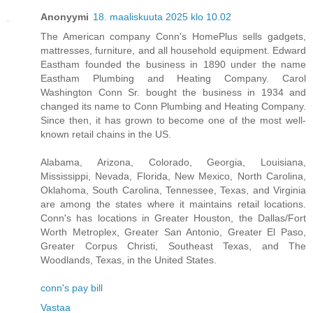
Anonyymi
18. maaliskuuta 2025 klo 10.02
The American company Conn's HomePlus sells gadgets,
mattresses, furniture, and all household equipment. Edward
Eastham founded the business in 1890 under the name
Eastham Plumbing and Heating Company. Carol
Washington Conn Sr. bought the business in 1934 and
changed its name to Conn Plumbing and Heating Company.
Since then, it has grown to become one of the most well-
known retail chains in the US.
Alabama, Arizona, Colorado, Georgia, Louisiana,
Mississippi, Nevada, Florida, New Mexico, North Carolina,
Oklahoma, South Carolina, Tennessee, Texas, and Virginia
are among the states where it maintains retail locations.
Conn's has locations in Greater Houston, the Dallas/Fort
Worth Metroplex, Greater San Antonio, Greater El Paso,
Greater Corpus Christi, Southeast Texas, and The
Woodlands, Texas, in the United States.
conn's pay bill
Vastaa