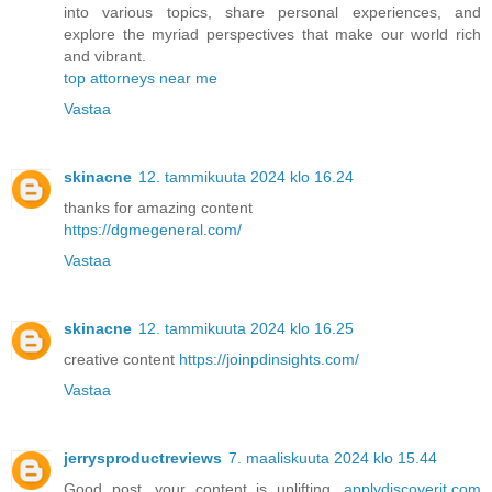
into various topics, share personal experiences, and
explore the myriad perspectives that make our world rich
and vibrant.
top attorneys near me
Vastaa
skinacne
12. tammikuuta 2024 klo 16.24
thanks for amazing content
https://dgmegeneral.com/
Vastaa
skinacne
12. tammikuuta 2024 klo 16.25
creative content
https://joinpdinsights.com/
Vastaa
jerrysproductreviews
7. maaliskuuta 2024 klo 15.44
Good post, your content is uplifting.
applydiscoverit.com