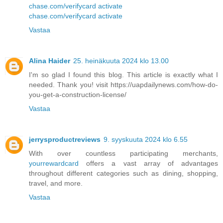
chase.com/verifycard activate
chase.com/verifycard activate
Vastaa
Alina Haider
25. heinäkuuta 2024 klo 13.00
I'm so glad I found this blog. This article is exactly what I
needed. Thank you! visit https://uapdailynews.com/how-do-
you-get-a-construction-license/
Vastaa
jerrysproductreviews
9. syyskuuta 2024 klo 6.55
With over countless participating merchants,
yourrewardcard
offers a vast array of advantages
throughout different categories such as dining, shopping,
travel, and more.
Vastaa