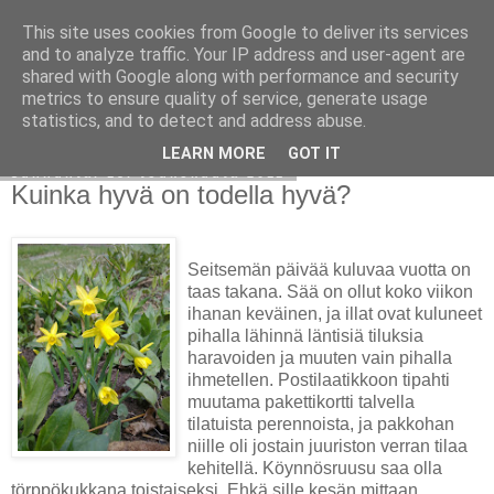
This site uses cookies from Google to deliver its services
Avoin blogiskelija
and to analyze traffic. Your IP address and user-agent are
shared with Google along with performance and security
metrics to ensure quality of service, generate usage
statistics, and to detect and address abuse.
▼
LEARN MORE
GOT IT
sunnuntai 15. toukokuuta 2011
Kuinka hyvä on todella hyvä?
Seitsemän päivää kuluvaa vuotta on
taas takana. Sää on ollut koko viikon
ihanan keväinen, ja illat ovat kuluneet
pihalla lähinnä läntisiä tiluksia
haravoiden ja muuten vain pihalla
ihmetellen. Postilaatikkoon tipahti
muutama pakettikortti talvella
tilatuista perennoista, ja pakkohan
niille oli jostain juuriston verran tilaa
kehitellä. Köynnösruusu saa olla
törppökukkana toistaiseksi. Ehkä sille kesän mittaan