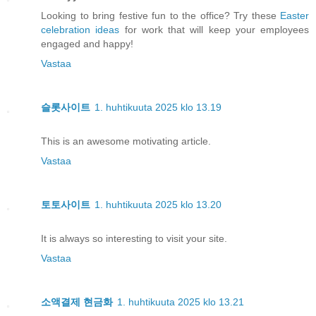
Looking to bring festive fun to the office? Try these
Easter
celebration ideas
for work that will keep your employees
engaged and happy!
Vastaa
슬롯사이트
1. huhtikuuta 2025 klo 13.19
This is an awesome motivating article.
Vastaa
토토사이트
1. huhtikuuta 2025 klo 13.20
It is always so interesting to visit your site.
Vastaa
소액결제 현금화
1. huhtikuuta 2025 klo 13.21