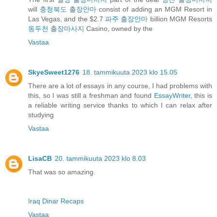
will
충청북도 출장안마
consist of adding an MGM Resort in
Las Vegas, and the $2.7
파주 출장안마
billion MGM Resorts
동두천 출장마사지
Casino, owned by the
Vastaa
SkyeSweet1276
18. tammikuuta 2023 klo 15.05
There are a lot of essays in any course, I had problems with
this, so I was still a freshman and found
EssayWriter
, this is
a reliable writing service thanks to which I can relax after
studying
Vastaa
LisaCB
20. tammikuuta 2023 klo 8.03
That was so amazing.
Iraq Dinar Recaps
Vastaa