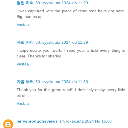
컬렌 하퍼
30. syyskuuta 2024 klo 11.29
I was captured with the piece of resources have got here.
Big thumbs up
Vastaa
자넬 카터
30. syyskuuta 2024 klo 11.29
I appereciate your work. I read your article every thing is
clear, Thanks for sharing.
Vastaa
가을 부커
30. syyskuuta 2024 klo 11.30
Thank you for this great read!! I definitely enjoy every little
bit of it,
Vastaa
jerrysproductreviews
14. lokakuuta 2024 klo 16.38