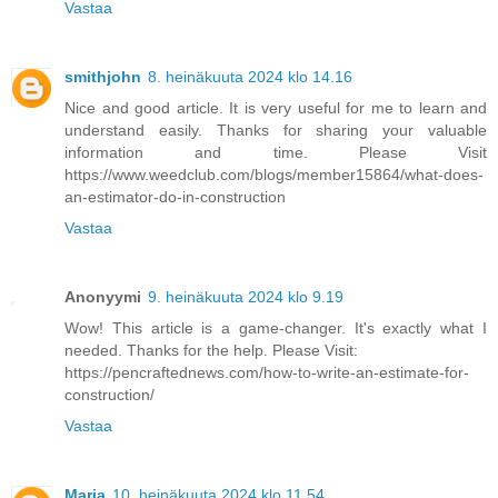
Vastaa
smithjohn
8. heinäkuuta 2024 klo 14.16
Nice and good article. It is very useful for me to learn and
understand easily. Thanks for sharing your valuable
information and time. Please Visit
https://www.weedclub.com/blogs/member15864/what-does-
an-estimator-do-in-construction
Vastaa
Anonyymi
9. heinäkuuta 2024 klo 9.19
Wow! This article is a game-changer. It's exactly what I
needed. Thanks for the help. Please Visit:
https://pencraftednews.com/how-to-write-an-estimate-for-
construction/
Vastaa
Maria
10. heinäkuuta 2024 klo 11.54