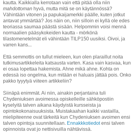
kautta. Kaikkialla kerrotaan vain että pitää olla niin
mahdottoman
hyvä, mutta mitä se on käytännössä?
Vähintään vitonen ja papukaijamerkki päälle, kuten jotkut
antavat ymmärtää? Jos näin on, niin silloin ei kyllä ole edes
teoriassa saumaa päästä sisään. Helpommin voisi mennä
normaalien pääsykokeiden kautta - mörkönä
tilastomenetelmät eli vähintään TILP150 uusiksi. Oivoi, ja
varren kans...
Että semmottis on tullut mieleen, kun olen plaraillut noita
tutkimusartikkeleita katsausta varten. Kasa vain kasvaa, kun
ei osaa lopettaa hakemista. Ahne mikä ahne. Kohta on
edessä iso ongelma, kun mitään ei haluais jättää pois. Onko
pakko tyyytyä viiteen artikkeliin?
Siinäpä enimmät. Ai niin, ainakin perjantaina tuli
Chydeniuksen avoimessa opiskelleille sähköpostiin
kyselyitä talven aikana käydyistä kursseista ja
opintokokonaisuuksista. Muistakaahan kaikki vastailla,
mielipiteenne ovat tärkeitä kun Chydeniuksen avoimen ensi
talven opintoja suunnitellaan.
Ennakkkotiedot
ensi talven
opinnoista ovat jo nettisivuilla nähtävissä.