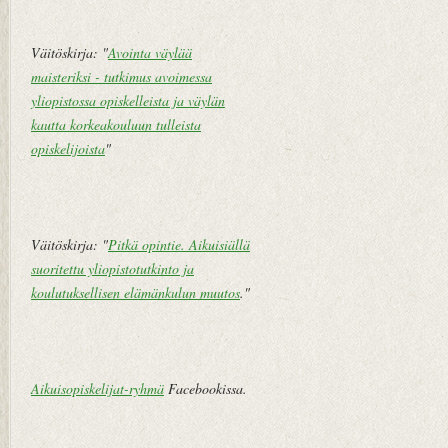
Väitöskirja: "
Avointa väylää
maisteriksi - tutkimus avoimessa
yliopistossa opiskelleista ja väylän
kautta korkeakouluun tulleista
opiskelijoista
"
Väitöskirja: "
Pitkä opintie. Aikuisiällä
suoritettu yliopistotutkinto ja
koulutuksellisen elämänkulun muutos
."
Aikuisopiskelijat-ryhmä
Facebookissa.