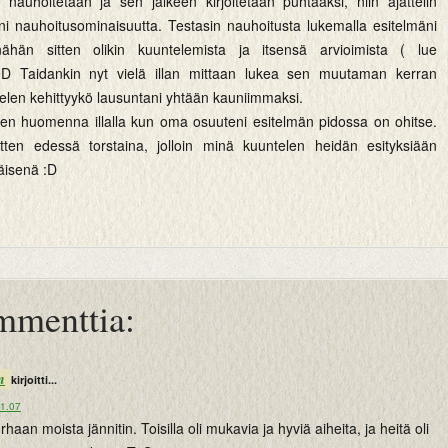
a nauhoitetaan ja sen jälkeen kirjoitetaan puhtaaksi, niin ajattelin
ni nauhoitusominaisuutta. Testasin nauhoitusta lukemalla esitelmäni
nähän sitten olikin kuuntelemista ja itsensä arvioimista ( lue
 :D Taidankin nyt vielä illan mittaan lukea sen muutaman kerran
telen kehittyykö lausuntani yhtään kauniimmaksi.
oinen huomenna illalla kun oma osuuteni esitelmän pidossa on ohitse.
tten edessä torstaina, jolloin minä kuuntelen heidän esityksiään
väisenä :D
mmenttia:
n
kirjoitti...
21.07
rhaan moista jännitin. Toisilla oli mukavia ja hyviä aiheita, ja heitä oli