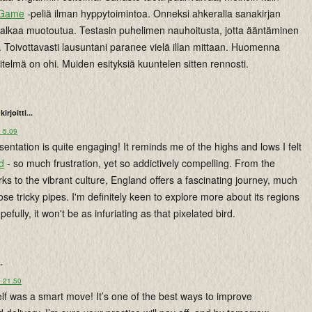
 Game
-peliä ilman hyppytoimintoa. Onneksi ahkeralla sanakirjan
ä alkaa muotoutua. Testasin puhelimen nauhoitusta, jotta ääntäminen
 Toivottavasti lausuntani paranee vielä illan mittaan. Huomenna
itelmä on ohi. Muiden esityksiä kuuntelen sitten rennosti.
kirjoitti...
o 5.09
entation is quite engaging! It reminds me of the highs and lows I felt
d
- so much frustration, yet so addictively compelling. From the
rks to the vibrant culture, England offers a fascinating journey, much
hose tricky pipes. I'm definitely keen to explore more about its regions
pefully, it won't be as infuriating as that pixelated bird.
..
o 21.50
lf was a smart move! It’s one of the best ways to improve