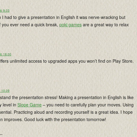
lo 9.03
 had to give a presentation in English it was nerve-wracking but
if you ever need a quick break,
poki games
are a great way to relax
lo 18.00
offers unlimited access to upgraded apps you won’t find on Play Store.
.
o 10.09
tand the presentation stress! Making a presentation in English is like
y level in
Slope Game
– you need to carefully plan your moves. Using
sential. Practicing aloud and recording yourself is a great idea. I hope
on improves. Good luck with the presentation tomorrow!
...