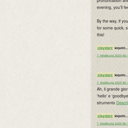
pronunciation and
evening, you’ll fe
By the way, if yo
for some quick, s
this!
xingstarx
kirjoitti...
7. kesäkuuta 2025 klo 
xingstarx
kirjoitti...
7. kesäkuuta 2025 klo 
Ah, il grande gio
'hello' e 'goodbye
strumento
Descr
xingstarx
kirjoitti...
7. kesäkuuta 2025 klo 