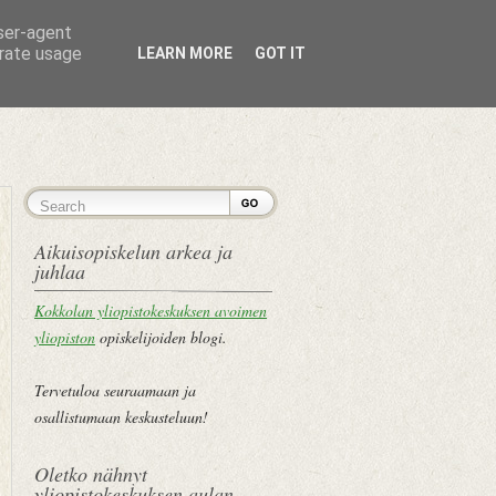
user-agent
erate usage
LEARN MORE
GOT IT
ETUSIVU
Aikuisopiskelun arkea ja
juhlaa
Kokkolan yliopistokeskuksen avoimen
yliopiston
opiskelijoiden blogi.
Tervetuloa seuraamaan ja
osallistumaan keskusteluun!
Oletko nähnyt
yliopistokeskuksen aulan