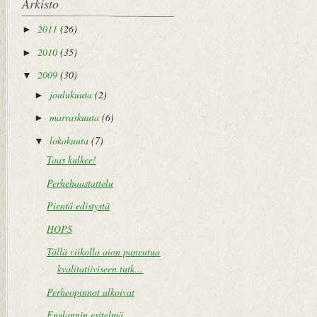
Arkisto
2011
(26)
►
2010
(35)
►
2009
(30)
▼
joulukuuta
(2)
►
marraskuuta
(6)
►
lokakuuta
(7)
▼
Taas kulkee!
Perhehaastattelu
Pientä edistystä
HOPS
Tällä viikolla aion paneutua
kvalitatiiviseen tutk...
Perheopinnot alkoivat
Englannin esitelmä