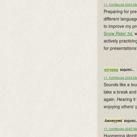
11. huhtikuuta 2025 kl
Preparing for pre
different languag
to improve my pron
Snow Rider 3d
, 
actively practici
for presentations
nivyana
kirjoitti...
11. huhtikuuta 2025 kl
Sounds like a to
take a break an
again. Hearing it
enjoying others'
Anonyymi
kirjoitti.
11. huhtikuuta 2025 kl
Huomenna jännitt