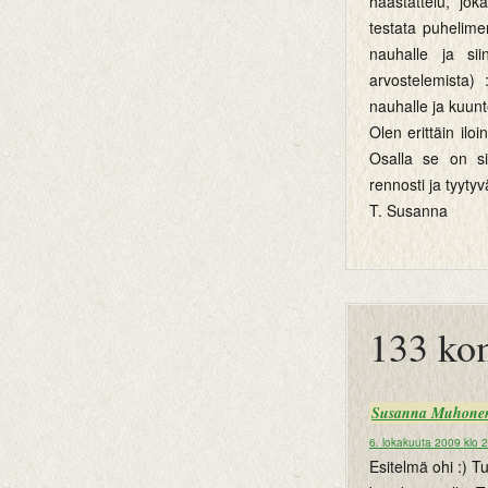
haastattelu, jok
testata puhelime
nauhalle ja sii
arvostelemista)
nauhalle ja kuun
Olen erittäin il
Osalla se on si
rennosti ja tyyty
T. Susanna
btemplates
133 ko
Susanna Muhone
6. lokakuuta 2009 klo 
Esitelmä ohi :) Tu