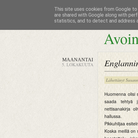
This site uses cookies from Google to d
are shared with Google along with perf
statistics, and to detect and address 
Avoin
MAANANTAI
Englannin
5. LOKAKUUTA
Lähettänyt
Susan
Huomenna olisi si
saada tehtyä j
nettisanakirja 
hallussa.
Pikkuhiljaa esitel
Koska meillä on so