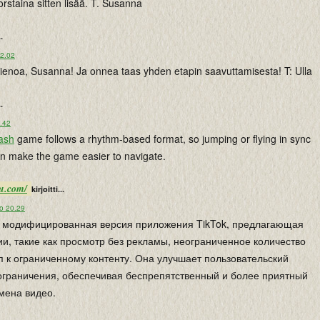
orstaina sitten lisää. T. Susanna
..
22.02
ienoa, Susanna! Ja onnea taas yhden etapin saavuttamisesta! T: Ulla
..
6.42
ash
game follows a rhythm-based format, so jumping or flying in sync
an make the game easier to navigate.
ru.com/
kirjoitti...
lo 20.29
то модифицированная версия приложения TikTok, предлагающая
, такие как просмотр без рекламы, неограниченное количество
уп к ограниченному контенту. Она улучшает пользовательский
 ограничения, обеспечивая беспрепятственный и более приятный
мена видео.