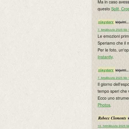
Ma in caso avessi
questo
Split, Cr
xingstarx
kirjoitti...
7. kesäkuuta 2025 klo 
Le emozioni prim
Speriamo che il 
Per le foto, un'o
Instantly
.
xingstarx
kirjoitti...
7. kesäkuuta 2025 klo 
Il giorno dell'e
tempo speri che 
Ecco uno strumen
Photos
.
Rebecc Clements
k
10. heinäkuuta 2025 kl