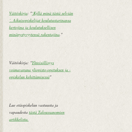
k
st
Väitöskirja
: "
`Kyllä minä tästä selviän
i
´. Aikuisopiskelijat koulutustarinansa
V
kertojina ja koulutuksellisen
a
minäpystyvyytensä rakentajina
."
n
h
e
m
Väitöskirja: "
Yhteisöllisyys
pi
voimavarana yliopisto-opetuksen ja -
vi
opiskelun kehittämisessä
"
e
st
i
Lue etäopiskelun vastuusta ja
vapaudesta
tästä Taloussanomien
artikkelista
.