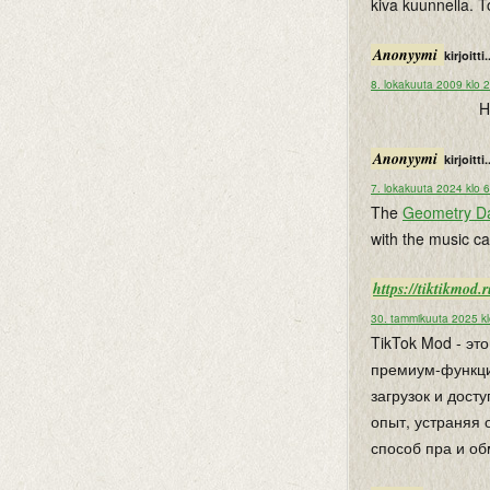
kiva kuunnella. T
Anonyymi
kirjoitti.
8. lokakuuta 2009 klo 
H
Anonyymi
kirjoitti.
7. lokakuuta 2024 klo 
The
Geometry D
with the music c
https://tiktikmod.
30. tammikuuta 2025 k
TikTok Mod - э
премиум-функции
загрузок и дост
опыт, устраняя
способ пра и об