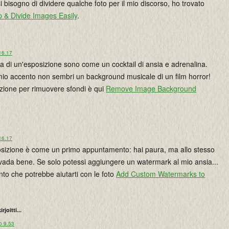
 bisogno di dividere qualche foto per il mio discorso, ho trovato
op & Divide Images Easily
.
16.17
a di un'esposizione sono come un cocktail di ansia e adrenalina.
mio accento non sembri un background musicale di un film horror!
pzione per rimuovere sfondi è qui
Remove Image Background
16.17
sposizione è come un primo appuntamento: hai paura, ma allo stesso
vada bene. Se solo potessi aggiungere un watermark al mio ansia...
to che potrebbe aiutarti con le foto
Add Custom Watermarks to
irjoitti...
o 9.53