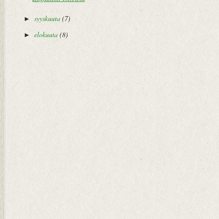
syyskuuta
(7)
►
elokuuta
(8)
►