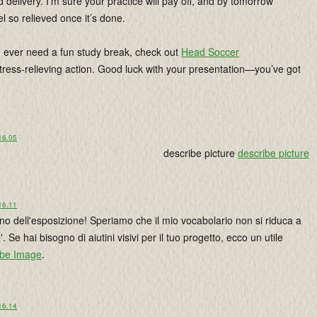
 delivery. I’m sure your practice will pay off, and by tomorrow
el so relieved once it’s done.
u ever need a fun study break, check out
Head Soccer
tress-relieving action. Good luck with your presentation—you’ve got
16.05
describe picture
describe picture
16.11
rno dell'esposizione! Speriamo che il mio vocabolario non si riduca a
'. Se hai bisogno di aiutini visivi per il tuo progetto, ecco un utile
ibe Image
.
16.14