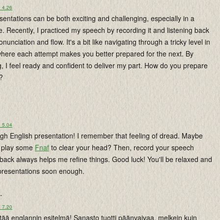
o 4.26
sentations can be both exciting and challenging, especially in a
e. Recently, I practiced my speech by recording it and listening back
unciation and flow. It's a bit like navigating through a tricky level in
where each attempt makes you better prepared for the next. By
ng, I feel ready and confident to deliver my part. How do you prepare
?
o 5.04
ugh English presentation! I remember that feeling of dread. Maybe
d play some
Fnaf
to clear your head? Then, record your speech
 back always helps me refine things. Good luck! You'll be relaxed and
 presentations soon enough.
..
o 7.20
ää englannin esitelmä! Sanasto tuotti päänvaivaa, melkein kuin