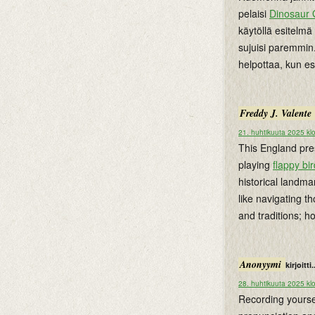
pelaisi
Dinosaur
käytöllä esitelm
sujuisi paremmin.
helpottaa, kun es
Freddy J. Valente
21. huhtikuuta 2025 kl
This England pres
playing
flappy bir
historical landma
like navigating t
and traditions; ho
Anonyymi
kirjoitti.
28. huhtikuuta 2025 kl
Recording yourse