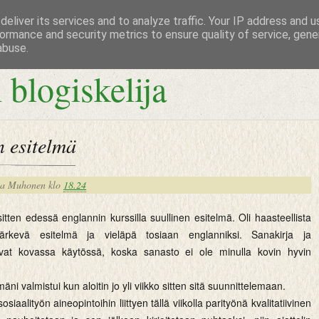
eliver its services and to analyze traffic. Your IP address and 
ormance and security metrics to ensure quality of service, gen
abuse.
 blogiskelija
 esitelmä
na Muhonen
klo
18.24
tten edessä englannin kurssilla suullinen esitelmä. Oli haasteellista
ärkevä esitelmä ja vieläpä tosiaan englanniksi. Sanakirja ja
olivat kovassa käytössä, koska sanasto ei ole minulla kovin hyvin
mäni valmistui kun aloitin jo yli viikko sitten sitä suunnittelemaan.
siaalityön aineopintoihin liittyen tällä viikolla parityönä kvalitatiivinen