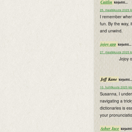
Caitlin
kirjoitti...
25. maaliskuuta 2025 k
I remember when I
fun. By the way, 
and unwind.
jojoy app
kirjoitti...
27. maaliskuuta 2025 k
Jojoy 
Jeff Kane
kirjoitti..
10. huhtikuuta 2025 kl
Susanna, I unders
navigating a trick
dictionaries is es
your pronunciati
Asher Jace
kirjoitti