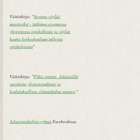
Väitöskirja: "
Avointa väylää
maisteriksi - tutkimus avoimessa
yliopistossa opiskelleista ja väylän
kautta korkeakouluun tulleista
opiskelijoista
"
Väitöskirja: "
Pitkä opintie. Aikuisiällä
suoritettu yliopistotutkinto ja
koulutuksellisen elämänkulun muutos
."
Aikuisopiskelijat-ryhmä
Facebookissa.