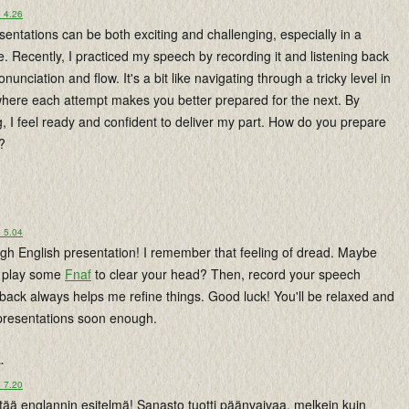
o 4.26
sentations can be both exciting and challenging, especially in a
e. Recently, I practiced my speech by recording it and listening back
unciation and flow. It's a bit like navigating through a tricky level in
where each attempt makes you better prepared for the next. By
ng, I feel ready and confident to deliver my part. How do you prepare
?
o 5.04
ugh English presentation! I remember that feeling of dread. Maybe
d play some
Fnaf
to clear your head? Then, record your speech
 back always helps me refine things. Good luck! You'll be relaxed and
 presentations soon enough.
..
o 7.20
ää englannin esitelmä! Sanasto tuotti päänvaivaa, melkein kuin