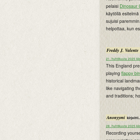
pelaisi
Dinosaur
käytöllä esitelm
sujuisi paremmin.
helpottaa, kun es
Freddy J. Valente
21. huhtikuuta 2025 kl
This England pres
playing
flappy bir
historical landma
like navigating t
and traditions; ho
Anonyymi
kirjoitti.
28. huhtikuuta 2025 kl
Recording yourse