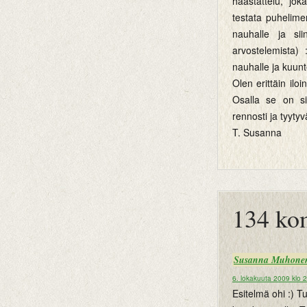
haastattelu, jok
testata puhelime
nauhalle ja sii
arvostelemista)
nauhalle ja kuun
Olen erittäin il
Osalla se on si
rennosti ja tyyty
T. Susanna
btemplates
134 ko
Susanna Muhone
6. lokakuuta 2009 klo 
Esitelmä ohi :) Tu