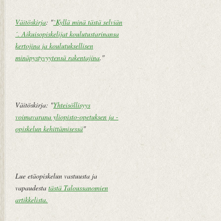
k
st
Väitöskirja
: "
`Kyllä minä tästä selviän
i
´. Aikuisopiskelijat koulutustarinansa
V
kertojina ja koulutuksellisen
a
minäpystyvyytensä rakentajina
."
n
h
e
m
Väitöskirja: "
Yhteisöllisyys
pi
voimavarana yliopisto-opetuksen ja -
vi
opiskelun kehittämisessä
"
e
st
i
Lue etäopiskelun vastuusta ja
vapaudesta
tästä Taloussanomien
artikkelista
.