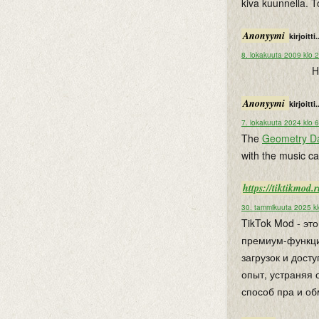
kiva kuunnella. T
Anonyymi
kirjoitti.
8. lokakuuta 2009 klo 
H
Anonyymi
kirjoitti.
7. lokakuuta 2024 klo 
The
Geometry D
with the music c
https://tiktikmod.
30. tammikuuta 2025 k
TikTok Mod - э
премиум-функции
загрузок и дост
опыт, устраняя
способ пра и об