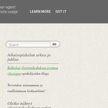
user-agent
erate usage
LEARN MORE
GOT IT
ETUSIVU
Aikuisopiskelun arkea ja
juhlaa
Kokkolan yliopistokeskuksen avoimen
yliopiston
opiskelijoiden blogi.
Tervetuloa seuraamaan ja
osallistumaan keskusteluun!
Oletko nähnyt
yliopistokeskuksen aulan