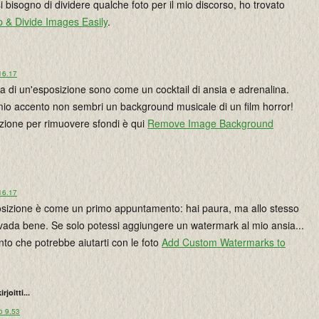
 bisogno di dividere qualche foto per il mio discorso, ho trovato
op & Divide Images Easily
.
16.17
a di un'esposizione sono come un cocktail di ansia e adrenalina.
mio accento non sembri un background musicale di un film horror!
pzione per rimuovere sfondi è qui
Remove Image Background
16.17
sposizione è come un primo appuntamento: hai paura, ma allo stesso
vada bene. Se solo potessi aggiungere un watermark al mio ansia...
to che potrebbe aiutarti con le foto
Add Custom Watermarks to
irjoitti...
o 9.53