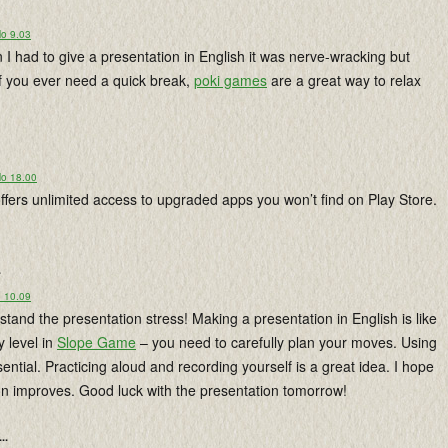
lo 9.03
 had to give a presentation in English it was nerve-wracking but
if you ever need a quick break,
poki games
are a great way to relax
lo 18.00
offers unlimited access to upgraded apps you won’t find on Play Store.
.
o 10.09
tand the presentation stress! Making a presentation in English is like
y level in
Slope Game
– you need to carefully plan your moves. Using
sential. Practicing aloud and recording yourself is a great idea. I hope
on improves. Good luck with the presentation tomorrow!
...