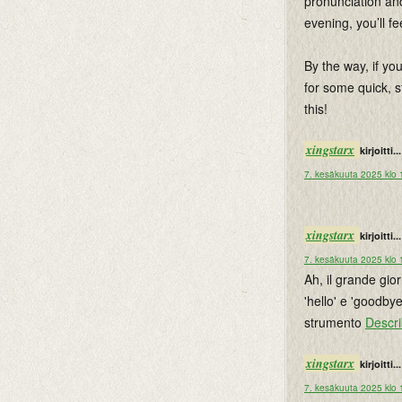
pronunciation and
evening, you’ll fe
By the way, if yo
for some quick, s
this!
xingstarx
kirjoitti...
7. kesäkuuta 2025 klo 
xingstarx
kirjoitti...
7. kesäkuuta 2025 klo 
Ah, il grande gio
'hello' e 'goodbye
strumento
Descr
xingstarx
kirjoitti...
7. kesäkuuta 2025 klo 