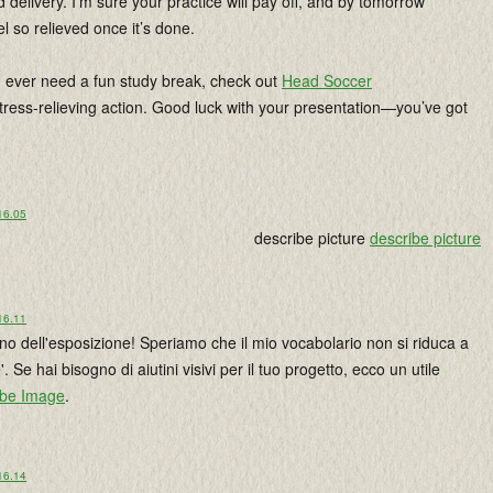
 delivery. I’m sure your practice will pay off, and by tomorrow
el so relieved once it’s done.
u ever need a fun study break, check out
Head Soccer
tress-relieving action. Good luck with your presentation—you’ve got
16.05
describe picture
describe picture
16.11
rno dell'esposizione! Speriamo che il mio vocabolario non si riduca a
'. Se hai bisogno di aiutini visivi per il tuo progetto, ecco un utile
ibe Image
.
16.14