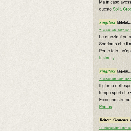
Ma in caso avessi
questo
Split, Cr
xingstarx
kirjoitti...
7. kesäkuuta 2025 klo 
Le emozioni prim
Speriamo che il 
Per le foto, un'o
Instantly
.
xingstarx
kirjoitti...
7. kesäkuuta 2025 klo 
Il giorno dell'e
tempo speri che 
Ecco uno strumen
Photos
.
Rebecc Clements
k
10. heinäkuuta 2025 kl