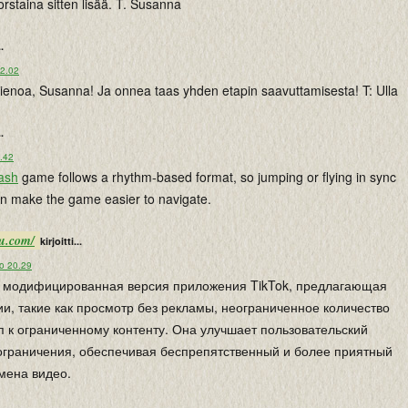
orstaina sitten lisää. T. Susanna
..
22.02
ienoa, Susanna! Ja onnea taas yhden etapin saavuttamisesta! T: Ulla
..
6.42
ash
game follows a rhythm-based format, so jumping or flying in sync
an make the game easier to navigate.
ru.com/
kirjoitti...
lo 20.29
то модифицированная версия приложения TikTok, предлагающая
, такие как просмотр без рекламы, неограниченное количество
уп к ограниченному контенту. Она улучшает пользовательский
 ограничения, обеспечивая беспрепятственный и более приятный
мена видео.