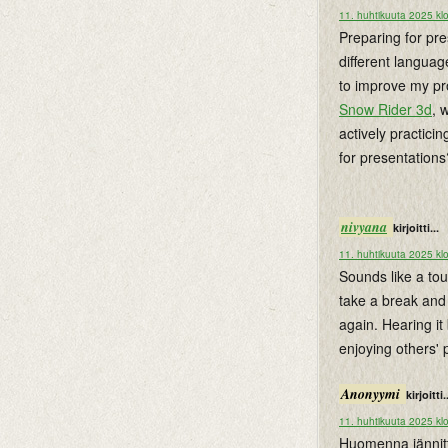
11. huhtikuuta 2025 kl
Preparing for pre
different languag
to improve my pron
Snow Rider 3d
, 
actively practici
for presentations
nivyana
kirjoitti...
11. huhtikuuta 2025 kl
Sounds like a to
take a break an
again. Hearing it
enjoying others'
Anonyymi
kirjoitti.
11. huhtikuuta 2025 kl
Huomenna jännitt