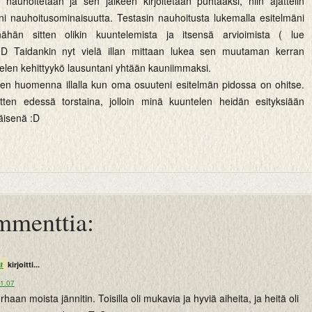
a nauhoitetaan ja sen jälkeen kirjoitetaan puhtaaksi, niin ajattelin
ni nauhoitusominaisuutta. Testasin nauhoitusta lukemalla esitelmäni
nähän sitten olikin kuuntelemista ja itsensä arvioimista ( lue
 :D Taidankin nyt vielä illan mittaan lukea sen muutaman kerran
telen kehittyykö lausuntani yhtään kauniimmaksi.
oinen huomenna illalla kun oma osuuteni esitelmän pidossa on ohitse.
tten edessä torstaina, jolloin minä kuuntelen heidän esityksiään
väisenä :D
mmenttia:
n
kirjoitti...
21.07
rhaan moista jännitin. Toisilla oli mukavia ja hyviä aiheita, ja heitä oli