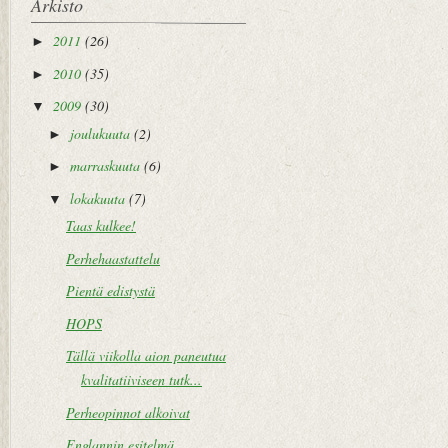
Arkisto
2011
(26)
►
2010
(35)
►
2009
(30)
▼
joulukuuta
(2)
►
marraskuuta
(6)
►
lokakuuta
(7)
▼
Taas kulkee!
Perhehaastattelu
Pientä edistystä
HOPS
Tällä viikolla aion paneutua
kvalitatiiviseen tutk...
Perheopinnot alkoivat
Englannin esitelmä