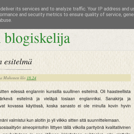
eliver its services and to analyze traffic. Your IP address and 
ormance and security metrics to ensure quality of service, gen
abuse.
 blogiskelija
 esitelmä
na Muhonen
klo
18.24
tten edessä englannin kurssilla suullinen esitelmä. Oli haasteellista
ärkevä esitelmä ja vieläpä tosiaan englanniksi. Sanakirja ja
olivat kovassa käytössä, koska sanasto ei ole minulla kovin hyvin
mäni valmistui kun aloitin jo yli viikko sitten sitä suunnittelemaan.
siaalityön aineopintoihin liittyen tällä viikolla parityönä kvalitatiivinen