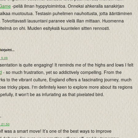
 Game
-peliä ilman hyppytoimintoa. Onneksi ahkeralla sanakirjan
ä alkaa muotoutua. Testasin puhelimen nauhoitusta, jotta ääntäminen
 Toivottavasti lausuntani paranee vielä illan mittaan. Huomenna
itelmä on ohi. Muiden esityksiä kuuntelen sitten rennosti.
kirjoitti...
o 5.09
entation is quite engaging! It reminds me of the highs and lows I felt
d
- so much frustration, yet so addictively compelling. From the
rks to the vibrant culture, England offers a fascinating journey, much
hose tricky pipes. I'm definitely keen to explore more about its regions
pefully, it won't be as infuriating as that pixelated bird.
..
o 21.50
lf was a smart move! It’s one of the best ways to improve