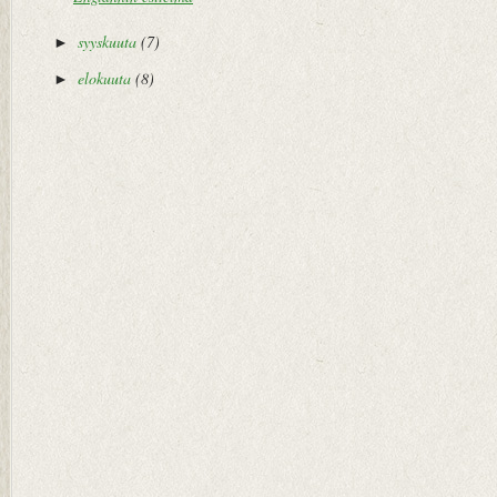
syyskuuta
(7)
►
elokuuta
(8)
►