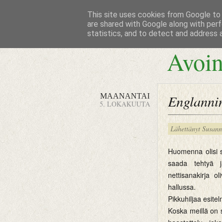
This site uses cookies from Google to d
are shared with Google along with perf
statistics, and to detect and address 
Avoin
MAANANTAI
Englannin
5. LOKAKUUTA
Lähettänyt
Susan
Huomenna olisi si
saada tehtyä j
nettisanakirja 
hallussa.
Pikkuhiljaa esitel
Koska meillä on so