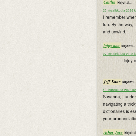
Caitlin
kirjoitti...
25. maaliskuuta 2025 k
I remember when I
fun. By the way, 
and unwind.
jojoy app
kirjoitti...
27. maaliskuuta 2025 k
Jojoy 
Jeff Kane
kirjoitti..
10. huhtikuuta 2025 kl
Susanna, I unders
navigating a trick
dictionaries is es
your pronunciati
Asher Jace
kirjoitti