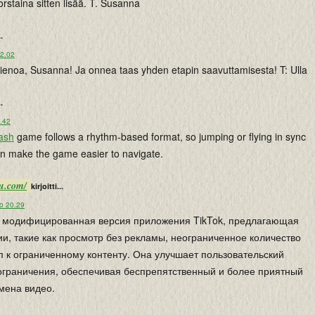
orstaina sitten lisää. T. Susanna
..
22.02
ienoa, Susanna! Ja onnea taas yhden etapin saavuttamisesta! T: Ulla
..
6.42
ash
game follows a rhythm-based format, so jumping or flying in sync
an make the game easier to navigate.
ru.com/
kirjoitti...
lo 20.29
то модифицированная версия приложения TikTok, предлагающая
, такие как просмотр без рекламы, неограниченное количество
уп к ограниченному контенту. Она улучшает пользовательский
 ограничения, обеспечивая беспрепятственный и более приятный
мена видео.