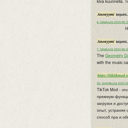
kiva kuunnella. T
Anonyymi
kirjoitti.
8. lokakuuta 2009 klo 
H
Anonyymi
kirjoitti.
7. lokakuuta 2024 klo 
The
Geometry D
with the music c
https://tiktikmod.
30. tammikuuta 2025 k
TikTok Mod - э
премиум-функции
загрузок и дост
опыт, устраняя
способ пра и об