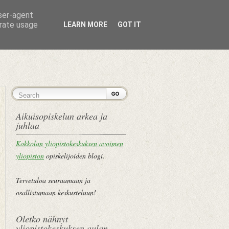
user-agent
erate usage
LEARN MORE
GOT IT
ETUSIVU
Aikuisopiskelun arkea ja
juhlaa
Kokkolan yliopistokeskuksen avoimen
yliopiston
opiskelijoiden blogi.
Tervetuloa seuraamaan ja
osallistumaan keskusteluun!
Oletko nähnyt
yliopistokeskuksen aulan