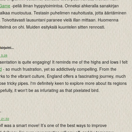
 Game
-peliä ilman hyppytoimintoa. Onneksi ahkeralla sanakirjan
ä alkaa muotoutua. Testasin puhelimen nauhoitusta, jotta ääntäminen
 Toivottavasti lausuntani paranee vielä illan mittaan. Huomenna
itelmä on ohi. Muiden esityksiä kuuntelen sitten rennosti.
kirjoitti...
o 5.09
entation is quite engaging! It reminds me of the highs and lows I felt
d
- so much frustration, yet so addictively compelling. From the
rks to the vibrant culture, England offers a fascinating journey, much
hose tricky pipes. I'm definitely keen to explore more about its regions
pefully, it won't be as infuriating as that pixelated bird.
..
o 21.50
lf was a smart move! It’s one of the best ways to improve