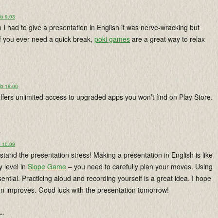
lo 9.03
 had to give a presentation in English it was nerve-wracking but
if you ever need a quick break,
poki games
are a great way to relax
lo 18.00
offers unlimited access to upgraded apps you won’t find on Play Store.
.
o 10.09
tand the presentation stress! Making a presentation in English is like
y level in
Slope Game
– you need to carefully plan your moves. Using
sential. Practicing aloud and recording yourself is a great idea. I hope
on improves. Good luck with the presentation tomorrow!
...