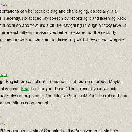
o 4.26
sentations can be both exciting and challenging, especially in a
e. Recently, I practiced my speech by recording it and listening back
unciation and flow. It's a bit like navigating through a tricky level in
where each attempt makes you better prepared for the next. By
ng, I feel ready and confident to deliver my part. How do you prepare
?
o 5.04
ugh English presentation! I remember that feeling of dread. Maybe
d play some
Fnaf
to clear your head? Then, record your speech
 back always helps me refine things. Good luck! You'll be relaxed and
 presentations soon enough.
..
o 7.20
ää englannin esitelmä! Sanasto tuotti päänvaivaa, melkein kuin