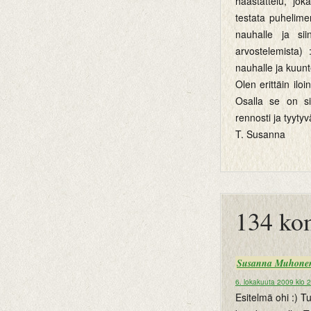
haastattelu, jok
testata puhelime
nauhalle ja sii
arvostelemista)
nauhalle ja kuun
Olen erittäin il
Osalla se on si
rennosti ja tyyty
T. Susanna
btemplates
134 ko
Susanna Muhone
6. lokakuuta 2009 klo 
Esitelmä ohi :) Tu