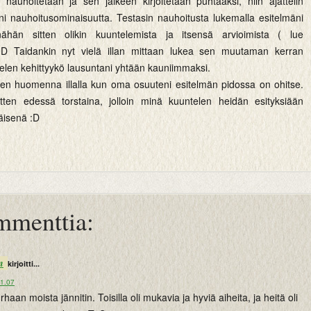
a nauhoitetaan ja sen jälkeen kirjoitetaan puhtaaksi, niin ajattelin
ni nauhoitusominaisuutta. Testasin nauhoitusta lukemalla esitelmäni
nähän sitten olikin kuuntelemista ja itsensä arvioimista ( lue
 :D Taidankin nyt vielä illan mittaan lukea sen muutaman kerran
telen kehittyykö lausuntani yhtään kauniimmaksi.
oinen huomenna illalla kun oma osuuteni esitelmän pidossa on ohitse.
tten edessä torstaina, jolloin minä kuuntelen heidän esityksiään
väisenä :D
mmenttia:
n
kirjoitti...
21.07
rhaan moista jännitin. Toisilla oli mukavia ja hyviä aiheita, ja heitä oli