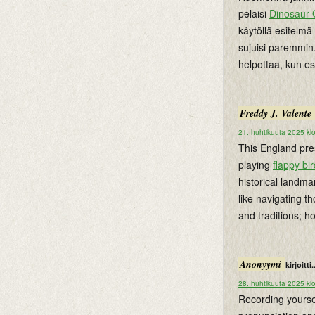
pelaisi
Dinosaur
käytöllä esitelm
sujuisi paremmin.
helpottaa, kun es
Freddy J. Valente
21. huhtikuuta 2025 kl
This England pres
playing
flappy bir
historical landma
like navigating t
and traditions; ho
Anonyymi
kirjoitti.
28. huhtikuuta 2025 kl
Recording yourse