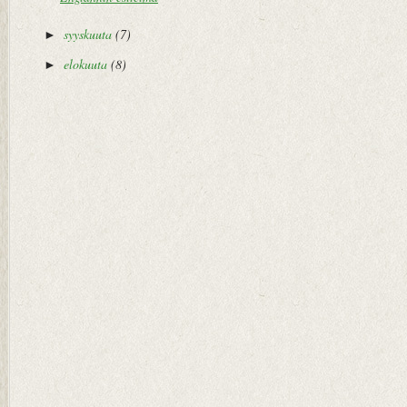
syyskuuta
(7)
►
elokuuta
(8)
►