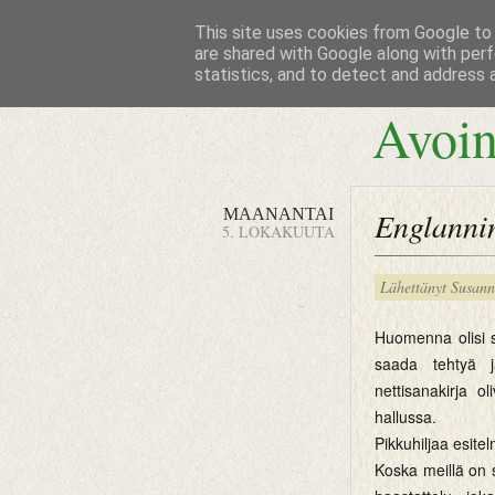
This site uses cookies from Google to d
are shared with Google along with perf
statistics, and to detect and address 
Avoin
MAANANTAI
Englannin
5. LOKAKUUTA
Lähettänyt
Susan
Huomenna olisi si
saada tehtyä j
nettisanakirja 
hallussa.
Pikkuhiljaa esitel
Koska meillä on so