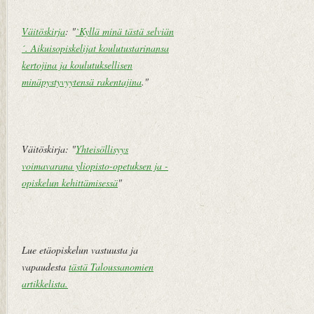
k
st
Väitöskirja
: "
`Kyllä minä tästä selviän
i
´. Aikuisopiskelijat koulutustarinansa
V
kertojina ja koulutuksellisen
a
minäpystyvyytensä rakentajina
."
n
h
e
m
Väitöskirja: "
Yhteisöllisyys
pi
voimavarana yliopisto-opetuksen ja -
vi
opiskelun kehittämisessä
"
e
st
i
Lue etäopiskelun vastuusta ja
vapaudesta
tästä Taloussanomien
artikkelista
.