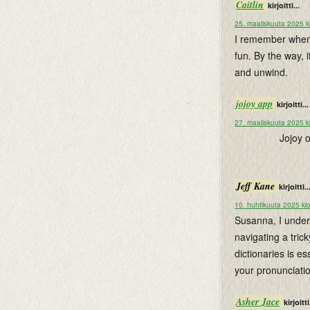
Caitlin
kirjoitti...
25. maaliskuuta 2025 k
I remember when I
fun. By the way, 
and unwind.
jojoy app
kirjoitti...
27. maaliskuuta 2025 k
Jojoy 
Jeff Kane
kirjoitti..
10. huhtikuuta 2025 kl
Susanna, I unders
navigating a trick
dictionaries is es
your pronunciati
Asher Jace
kirjoitti