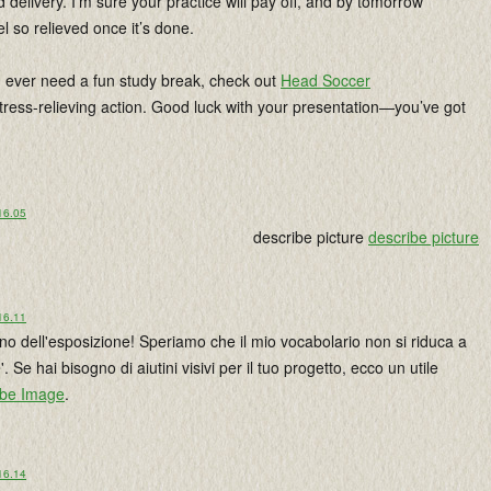
 delivery. I’m sure your practice will pay off, and by tomorrow
el so relieved once it’s done.
u ever need a fun study break, check out
Head Soccer
tress-relieving action. Good luck with your presentation—you’ve got
16.05
describe picture
describe picture
16.11
rno dell'esposizione! Speriamo che il mio vocabolario non si riduca a
'. Se hai bisogno di aiutini visivi per il tuo progetto, ecco un utile
ibe Image
.
16.14