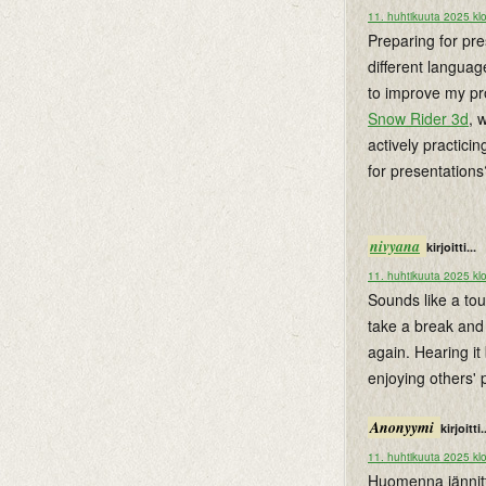
11. huhtikuuta 2025 kl
Preparing for pre
different languag
to improve my pron
Snow Rider 3d
, 
actively practici
for presentations
nivyana
kirjoitti...
11. huhtikuuta 2025 kl
Sounds like a to
take a break an
again. Hearing it
enjoying others'
Anonyymi
kirjoitti.
11. huhtikuuta 2025 kl
Huomenna jännitt