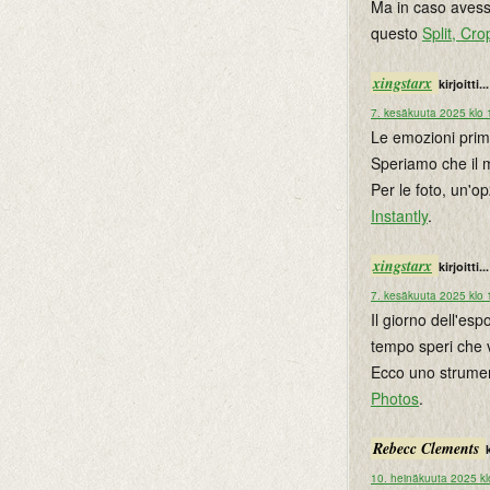
Ma in caso avessi
questo
Split, Cr
xingstarx
kirjoitti...
7. kesäkuuta 2025 klo 
Le emozioni prim
Speriamo che il 
Per le foto, un'o
Instantly
.
xingstarx
kirjoitti...
7. kesäkuuta 2025 klo 
Il giorno dell'e
tempo speri che 
Ecco uno strumen
Photos
.
Rebecc Clements
k
10. heinäkuuta 2025 kl