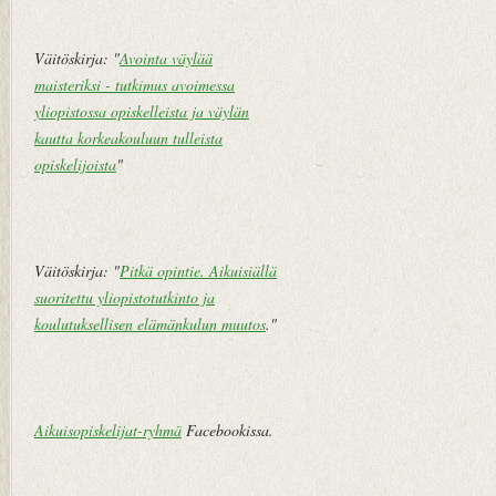
Väitöskirja: "
Avointa väylää
maisteriksi - tutkimus avoimessa
yliopistossa opiskelleista ja väylän
kautta korkeakouluun tulleista
opiskelijoista
"
Väitöskirja: "
Pitkä opintie. Aikuisiällä
suoritettu yliopistotutkinto ja
koulutuksellisen elämänkulun muutos
."
Aikuisopiskelijat-ryhmä
Facebookissa.