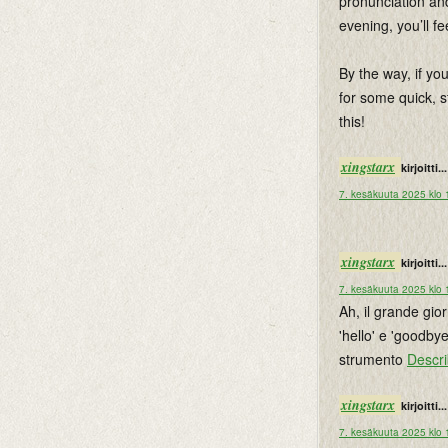
pronunciation and
evening, you’ll fe
By the way, if yo
for some quick, s
this!
xingstarx
kirjoitti...
7. kesäkuuta 2025 klo 
xingstarx
kirjoitti...
7. kesäkuuta 2025 klo 
Ah, il grande gio
'hello' e 'goodbye
strumento
Descr
xingstarx
kirjoitti...
7. kesäkuuta 2025 klo 