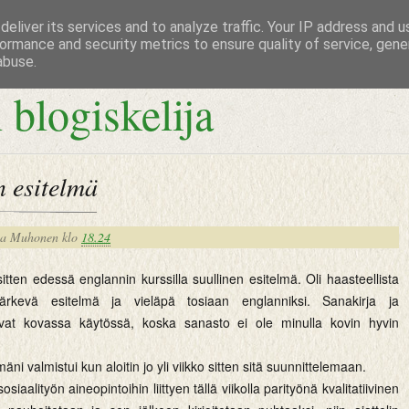
eliver its services and to analyze traffic. Your IP address and 
ormance and security metrics to ensure quality of service, gen
abuse.
 blogiskelija
 esitelmä
na Muhonen
klo
18.24
tten edessä englannin kurssilla suullinen esitelmä. Oli haasteellista
ärkevä esitelmä ja vieläpä tosiaan englanniksi. Sanakirja ja
olivat kovassa käytössä, koska sanasto ei ole minulla kovin hyvin
mäni valmistui kun aloitin jo yli viikko sitten sitä suunnittelemaan.
siaalityön aineopintoihin liittyen tällä viikolla parityönä kvalitatiivinen