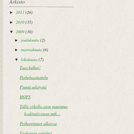
Arkisto
2011
(26)
►
2010
(35)
►
2009
(30)
▼
joulukuuta
(2)
►
marraskuuta
(6)
►
lokakuuta
(7)
▼
Taas kulkee!
Perhehaastattelu
Pientä edistystä
HOPS
Tällä viikolla aion paneutua
kvalitatiiviseen tutk...
Perheopinnot alkoivat
Englannin esitelmä