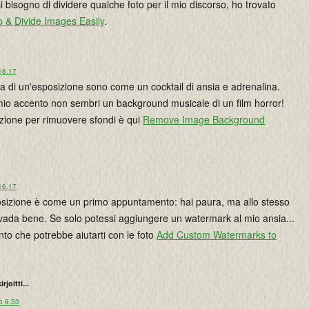
 bisogno di dividere qualche foto per il mio discorso, ho trovato
op & Divide Images Easily
.
16.17
a di un'esposizione sono come un cocktail di ansia e adrenalina.
mio accento non sembri un background musicale di un film horror!
pzione per rimuovere sfondi è qui
Remove Image Background
16.17
sposizione è come un primo appuntamento: hai paura, ma allo stesso
vada bene. Se solo potessi aggiungere un watermark al mio ansia...
to che potrebbe aiutarti con le foto
Add Custom Watermarks to
irjoitti...
o 9.53