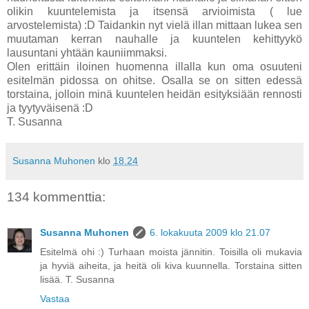
olikin kuuntelemista ja itsensä arvioimista ( lue
arvostelemista) :D Taidankin nyt vielä illan mittaan lukea sen
muutaman kerran nauhalle ja kuuntelen kehittyykö
lausuntani yhtään kauniimmaksi.
Olen erittäin iloinen huomenna illalla kun oma osuuteni
esitelmän pidossa on ohitse. Osalla se on sitten edessä
torstaina, jolloin minä kuuntelen heidän esityksiään rennosti
ja tyytyväisenä :D
T. Susanna
Susanna Muhonen
klo
18.24
134 kommenttia:
Susanna Muhonen
6. lokakuuta 2009 klo 21.07
Esitelmä ohi :) Turhaan moista jännitin. Toisilla oli mukavia
ja hyviä aiheita, ja heitä oli kiva kuunnella. Torstaina sitten
lisää. T. Susanna
Vastaa