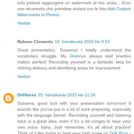
solo potessi aggiungere un watermark al mio ansia... Ecco
uno strumento che potrebbe aiutarti con le foto
Add Custom
Watermarks to Photos
.
Vastaa
Rebecc Clements
10. heinäkuuta 2025 klo 9.53
Great presentation, Susanna! I totally understand the
vocabulary struggle. My
Granny
v always said practice
makes perfect! Recording yourself is a fantastic idea for
refining delivery and identifying areas for improvement.
Vastaa
Driftboss
25. heinäkuuta 2025 klo 12.26
Susanna, good luck with your presentation tomorrow! It
sounds like you’ve put in a lot of work preparing, especially
with the language barrier. Recording yourself and listening
back is a great idea, even if it’s a bit cringey to hear your
own voice, haha. Just remember, it’s all about practice!
Think of it like trying to beat your high score on
Drift Boss
-