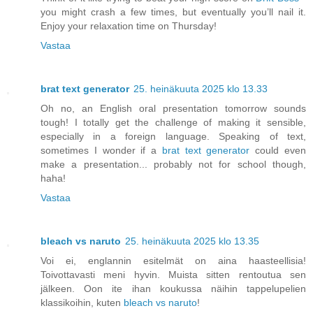
you might crash a few times, but eventually you’ll nail it.
Enjoy your relaxation time on Thursday!
Vastaa
brat text generator
25. heinäkuuta 2025 klo 13.33
Oh no, an English oral presentation tomorrow sounds
tough! I totally get the challenge of making it sensible,
especially in a foreign language. Speaking of text,
sometimes I wonder if a
brat text generator
could even
make a presentation... probably not for school though,
haha!
Vastaa
bleach vs naruto
25. heinäkuuta 2025 klo 13.35
Voi ei, englannin esitelmät on aina haasteellisia!
Toivottavasti meni hyvin. Muista sitten rentoutua sen
jälkeen. Oon ite ihan koukussa näihin tappelupelien
klassikoihin, kuten
bleach vs naruto
!