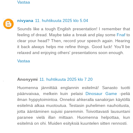
Vastaa
nivyana
11. huhtikuuta 2025 klo 5.04
Sounds like a tough English presentation! I remember that
feeling of dread. Maybe take a break and play some
Fnaf
to
clear your head? Then, record your speech again. Hearing
it back always helps me refine things. Good luck! You'll be
relaxed and enjoying others' presentations soon enough.
Vastaa
Anonyymi
11. huhtikuuta 2025 klo 7.20
Huomenna jännittää englannin esitelmä! Sanasto tuotti
päänvaivaa, melkein kuin pelaisi
Dinosaur Game
-peliä
ilman hyppytoimintoa. Onneksi ahkeralla sanakirjan käytöllä
esitelmä alkaa muotoutua. Testasin puhelimen nauhoitusta,
jotta ääntäminen sujuisi paremmin. Toivottavasti lausuntani
paranee vielä illan mittaan. Huomenna helpottaa, kun
esitelmä on ohi. Muiden esityksiä kuuntelen sitten rennosti.