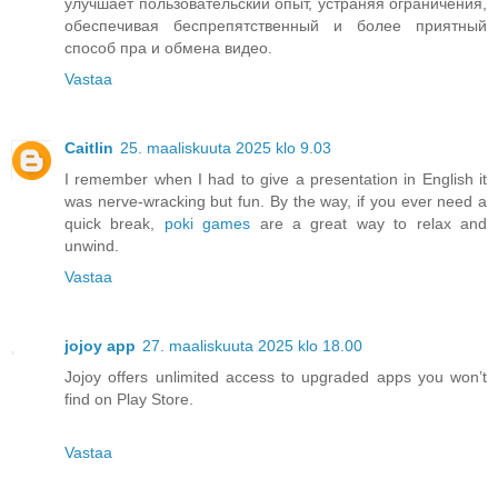
улучшает пользовательский опыт, устраняя ограничения,
обеспечивая беспрепятственный и более приятный
способ пра и обмена видео.
Vastaa
Caitlin
25. maaliskuuta 2025 klo 9.03
I remember when I had to give a presentation in English it
was nerve-wracking but fun. By the way, if you ever need a
quick break,
poki games
are a great way to relax and
unwind.
Vastaa
jojoy app
27. maaliskuuta 2025 klo 18.00
Jojoy offers unlimited access to upgraded apps you won’t
find on Play Store.
Vastaa