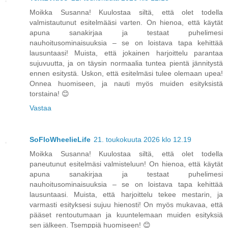
Moikka Susanna! Kuulostaa siltä, että olet todella
valmistautunut esitelmääsi varten. On hienoa, että käytät
apuna sanakirjaa ja testaat puhelimesi
nauhoitusominaisuuksia – se on loistava tapa kehittää
lausuntaasi! Muista, että jokainen harjoittelu parantaa
sujuvuutta, ja on täysin normaalia tuntea pientä jännitystä
ennen esitystä. Uskon, että esitelmäsi tulee olemaan upea!
Onnea huomiseen, ja nauti myös muiden esityksistä
torstaina! 😊
Vastaa
SoFloWheelieLife
21. toukokuuta 2026 klo 12.19
Moikka Susanna! Kuulostaa siltä, että olet todella
paneutunut esitelmäsi valmisteluun! On hienoa, että käytät
apuna sanakirjaa ja testaat puhelimesi
nauhoitusominaisuuksia – se on loistava tapa kehittää
lausuntaasi. Muista, että harjoittelu tekee mestarin, ja
varmasti esityksesi sujuu hienosti! On myös mukavaa, että
pääset rentoutumaan ja kuuntelemaan muiden esityksiä
sen jälkeen. Tsemppiä huomiseen! 😊