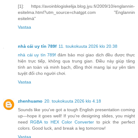
[1]: https://avoinblogiskelija.blog.jyu.fi/2009/10/englannin-
esitelma.html?utm_source=chatgpt.com "Englannin
esitelmä"
Vastaa
nhà cái uy tín 789f
11. toukokuuta 2026 klo 20.38
nhà cái uy tín 789f
đảm bảo mọi giao dịch đều được thực
hiện trực tiếp, không qua trung gian. Điều này giúp tăng
tính an toàn và minh bạch, đồng thời mang lại sự yên tâm
tuyệt đối cho người chơi.
Vastaa
zhenhuamo
20. toukokuuta 2026 klo 4.18
Sounds like you've got a tough English presentation coming
up—hope it goes well! If you're designing slides, you might
need
RGBA to HEX Color Converter
to pick the perfect
colors. Good luck, and break a leg tomorrow!
Vastaa