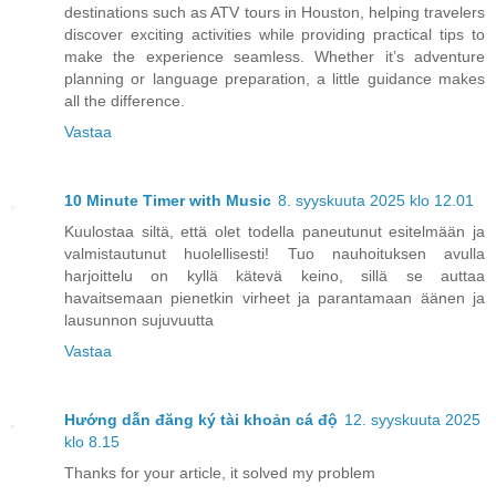
destinations such as ATV tours in Houston, helping travelers
discover exciting activities while providing practical tips to
make the experience seamless. Whether it’s adventure
planning or language preparation, a little guidance makes
all the difference.
Vastaa
10 Minute Timer with Music
8. syyskuuta 2025 klo 12.01
Kuulostaa siltä, että olet todella paneutunut esitelmään ja
valmistautunut huolellisesti! Tuo nauhoituksen avulla
harjoittelu on kyllä kätevä keino, sillä se auttaa
havaitsemaan pienetkin virheet ja parantamaan äänen ja
lausunnon sujuvuutta
Vastaa
Hướng dẫn đăng ký tài khoản cá độ
12. syyskuuta 2025
klo 8.15
Thanks for your article, it solved my problem