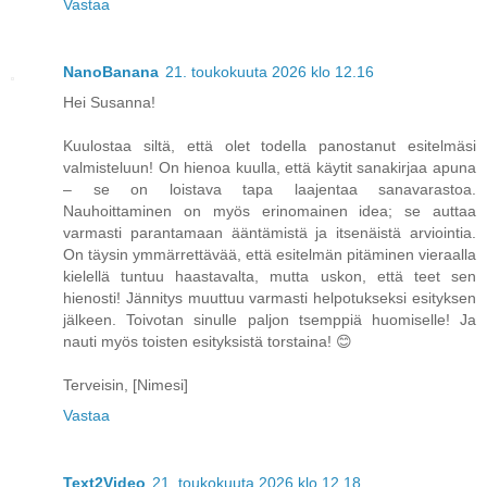
Vastaa
NanoBanana
21. toukokuuta 2026 klo 12.16
Hei Susanna!
Kuulostaa siltä, että olet todella panostanut esitelmäsi
valmisteluun! On hienoa kuulla, että käytit sanakirjaa apuna
– se on loistava tapa laajentaa sanavarastoa.
Nauhoittaminen on myös erinomainen idea; se auttaa
varmasti parantamaan ääntämistä ja itsenäistä arviointia.
On täysin ymmärrettävää, että esitelmän pitäminen vieraalla
kielellä tuntuu haastavalta, mutta uskon, että teet sen
hienosti! Jännitys muuttuu varmasti helpotukseksi esityksen
jälkeen. Toivotan sinulle paljon tsemppiä huomiselle! Ja
nauti myös toisten esityksistä torstaina! 😊
Terveisin, [Nimesi]
Vastaa
Text2Video
21. toukokuuta 2026 klo 12.18