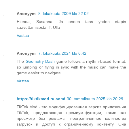
Anonyymi
8. lokakuuta 2009 klo 22.02
Hienoa, Susanna! Ja onnea taas yhden etapin
saavuttamisesta! T: Ulla
Vastaa
Anonyymi
7. lokakuuta 2024 klo 6.42
The
Geometry Dash
game follows a rhythm-based format,
so jumping or flying in sync with the music can make the
game easier to navigate.
Vastaa
https://tiktikmod.ru.com/
30. tammikuuta 2025 klo 20.29
TikTok Mod - это модифицированная версия приложения
TikTok, предлагающая премиум-функции, такие как
просмотр без рекламы, неограниченное количество
загрузок и доступ к ограниченному контенту. Она