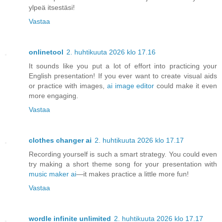
ylpeä itsestäsi!
Vastaa
onlinetool
2. huhtikuuta 2026 klo 17.16
It sounds like you put a lot of effort into practicing your
English presentation! If you ever want to create visual aids
or practice with images,
ai image editor
could make it even
more engaging.
Vastaa
clothes changer ai
2. huhtikuuta 2026 klo 17.17
Recording yourself is such a smart strategy. You could even
try making a short theme song for your presentation with
music maker ai
—it makes practice a little more fun!
Vastaa
wordle infinite unlimited
2. huhtikuuta 2026 klo 17.17