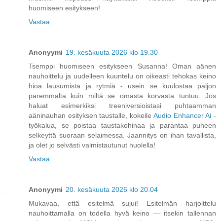
huomiseen esitykseen!
Vastaa
Anonyymi
19. kesäkuuta 2026 klo 19.30
Tsemppi huomiseen esitykseen Susanna! Oman aänen
nauhoittelu ja uudelleen kuuntelu on oikeasti tehokas keino
hioa lausumista ja rytmiä - usein se kuulostaa paljon
paremmalta kuin miltä se omasta korvasta tuntuu. Jos
haluat esimerkiksi treeniversioistasi puhtaamman
aäninauhan esityksen taustalle, kokeile
Audio Enhancer Ai
-
työkalua, se poistaa taustakohinaa ja parantaa puheen
selkeyttä suoraan selaimessa. Jaannitys on ihan tavallista,
ja olet jo selvästi valmistautunut huolella!
Vastaa
Anonyymi
20. kesäkuuta 2026 klo 20.04
Mukavaa, että esitelmä sujui! Esitelmän harjoittelu
nauhoittamalla on todella hyvä keino — itsekin tallennan