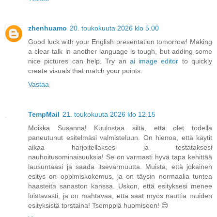
zhenhuamo
20. toukokuuta 2026 klo 5.00
Good luck with your English presentation tomorrow! Making
a clear talk in another language is tough, but adding some
nice pictures can help. Try an
ai image editor
to quickly
create visuals that match your points.
Vastaa
TempMail
21. toukokuuta 2026 klo 12.15
Moikka Susanna! Kuulostaa siltä, että olet todella
paneutunut esitelmäsi valmisteluun. On hienoa, että käytit
aikaa harjoitellaksesi ja testataksesi
nauhoitusominaisuuksia! Se on varmasti hyvä tapa kehittää
lausuntaasi ja saada itsevarmuutta. Muista, että jokainen
esitys on oppimiskokemus, ja on täysin normaalia tuntea
haasteita sanaston kanssa. Uskon, että esityksesi menee
loistavasti, ja on mahtavaa, että saat myös nauttia muiden
esityksistä torstaina! Tsemppiä huomiseen! 😊