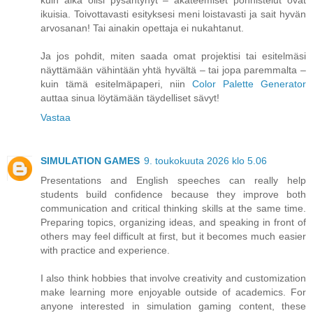
kuin aika olisi pysähtynyt – akateemiset ponnistelut ovat
ikuisia. Toivottavasti esityksesi meni loistavasti ja sait hyvän
arvosanan! Tai ainakin opettaja ei nukahtanut.
Ja jos pohdit, miten saada omat projektisi tai esitelmäsi
näyttämään vähintään yhtä hyvältä – tai jopa paremmalta –
kuin tämä esitelmäpaperi, niin
Color Palette Generator
auttaa sinua löytämään täydelliset sävyt!
Vastaa
SIMULATION GAMES
9. toukokuuta 2026 klo 5.06
Presentations and English speeches can really help
students build confidence because they improve both
communication and critical thinking skills at the same time.
Preparing topics, organizing ideas, and speaking in front of
others may feel difficult at first, but it becomes much easier
with practice and experience.
I also think hobbies that involve creativity and customization
make learning more enjoyable outside of academics. For
anyone interested in simulation gaming content, these