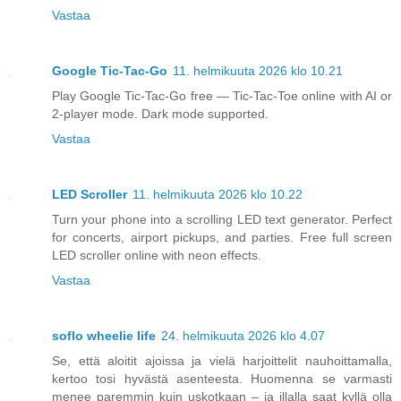
Vastaa
Google Tic-Tac-Go
11. helmikuuta 2026 klo 10.21
Play Google Tic-Tac-Go free — Tic-Tac-Toe online with AI or
2-player mode. Dark mode supported.
Vastaa
LED Scroller
11. helmikuuta 2026 klo 10.22
Turn your phone into a scrolling LED text generator. Perfect
for concerts, airport pickups, and parties. Free full screen
LED scroller online with neon effects.
Vastaa
soflo wheelie life
24. helmikuuta 2026 klo 4.07
Se, että aloitit ajoissa ja vielä harjoittelit nauhoittamalla,
kertoo tosi hyvästä asenteesta. Huomenna se varmasti
menee paremmin kuin uskotkaan – ja illalla saat kyllä olla