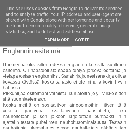
This site uses cookies from Google to deliver its services
Avoin blogiskelija
and to analyze traffic. Your IP address and user-agent are
shared with Google along with performance and security
metrics to ensure quality of service, generate usage
statistics, and to detect and address abuse.
▼
LEARN MORE
GOT IT
maanantai 5. lokakuuta 2009
Englannin esitelmä
Huomenna olisi sitten edessä englannin kurssilla suullinen
esitelmä. Oli haasteellista saada tehtyä järkevä esitelmä ja
vieläpä tosiaan englanniksi. Sanakirja ja nettisanakirja olivat
kovassa käytössä, koska sanasto ei ole minulla kovin hyvin
hallussa.
Pikkuhiljaa esitelmäni valmistui kun aloitin jo yli viikko sitten
sitä suunnittelemaan.
Koska meillä on sosiaalityön aineopintoihin liittyen tällä
viikolla parityönä kvalitatiivinen haastattelu, joka
nauhoitetaan ja sen jälkeen kirjoitetaan puhtaaksi, niin
ajattelin testata puhelimeni nauhoitusominaisuutta. Testasin
nauhoitusta lukemalla esitelmäni nauhalle ja siinähän sitten