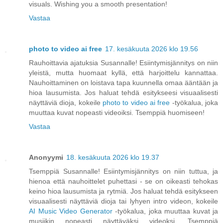
visuals. Wishing you a smooth presentation!
Vastaa
photo to video ai free
17. kesäkuuta 2026 klo 19.56
Rauhoittavia ajatuksia Susannalle! Esiintymisjännitys on niin
yleistä, mutta huomaat kyllä, että harjoittelu kannattaa.
Nauhoittaminen on loistava tapa kuunnella omaa ääntään ja
hioa lausumista. Jos haluat tehdä esitykseesi visuaalisesti
näyttäviä dioja, kokeile
photo to video ai free
-työkalua, joka
muuttaa kuvat nopeasti videoiksi. Tsemppiä huomiseen!
Vastaa
Anonyymi
18. kesäkuuta 2026 klo 19.37
Tsemppiä Susannalle! Esiintymisjännitys on niin tuttua, ja
hienoa että nauhoittelet puhettasi - se on oikeasti tehokas
keino hioa lausumista ja rytmiä. Jos haluat tehdä esitykseen
visuaalisesti näyttäviä dioja tai lyhyen intro videon, kokeile
AI Music Video Generator
-työkalua, joka muuttaa kuvat ja
musiikin nopeasti näyttäväksi videoksi. Tsemppiä