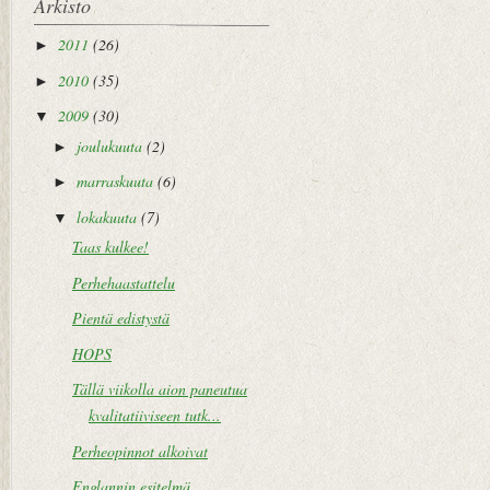
Arkisto
2011
(26)
►
2010
(35)
►
2009
(30)
▼
joulukuuta
(2)
►
marraskuuta
(6)
►
lokakuuta
(7)
▼
Taas kulkee!
Perhehaastattelu
Pientä edistystä
HOPS
Tällä viikolla aion paneutua
kvalitatiiviseen tutk...
Perheopinnot alkoivat
Englannin esitelmä