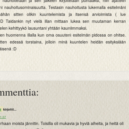
a nauhoitetaan ja sen jälkeen kirjoitetaan puhtaaksi, niin ajattelin
ni nauhoitusominaisuutta. Testasin nauhoitusta lukemalla esitelmäni
nähän sitten olikin kuuntelemista ja itsensä arvioimista ( lue
 :D Taidankin nyt vielä illan mittaan lukea sen muutaman kerran
telen kehittyykö lausuntani yhtään kauniimmaksi.
oinen huomenna illalla kun oma osuuteni esitelmän pidossa on ohitse.
tten edessä torstaina, jolloin minä kuuntelen heidän esityksiään
väisenä :D
mmenttia:
n
kirjoitti...
21.07
rhaan moista jännitin. Toisilla oli mukavia ja hyviä aiheita, ja heitä oli