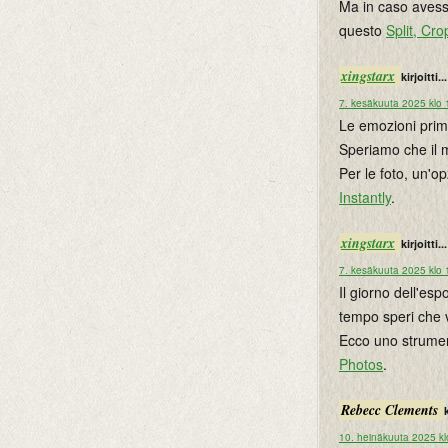
Ma in caso avessi
questo
Split, Cr
xingstarx
kirjoitti...
7. kesäkuuta 2025 klo 
Le emozioni prim
Speriamo che il 
Per le foto, un'o
Instantly
.
xingstarx
kirjoitti...
7. kesäkuuta 2025 klo 
Il giorno dell'e
tempo speri che 
Ecco uno strumen
Photos
.
Rebecc Clements
k
10. heinäkuuta 2025 kl