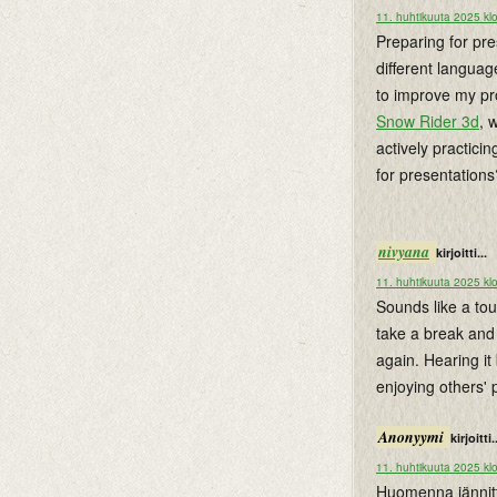
11. huhtikuuta 2025 kl
Preparing for pre
different languag
to improve my pron
Snow Rider 3d
, 
actively practici
for presentations
nivyana
kirjoitti...
11. huhtikuuta 2025 kl
Sounds like a to
take a break an
again. Hearing it
enjoying others'
Anonyymi
kirjoitti.
11. huhtikuuta 2025 kl
Huomenna jännitt