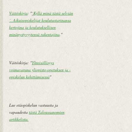
k
st
Väitöskirja
: "
`Kyllä minä tästä selviän
i
´. Aikuisopiskelijat koulutustarinansa
V
kertojina ja koulutuksellisen
a
minäpystyvyytensä rakentajina
."
n
h
e
m
Väitöskirja: "
Yhteisöllisyys
pi
voimavarana yliopisto-opetuksen ja -
vi
opiskelun kehittämisessä
"
e
st
i
Lue etäopiskelun vastuusta ja
vapaudesta
tästä Taloussanomien
artikkelista
.