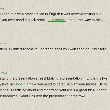
lo 9.03
 had to give a presentation in English it was nerve-wracking but
if you ever need a quick break,
poki games
are a great way to relax
lo 18.00
offers unlimited access to upgraded apps you won’t find on Play Store.
.
o 10.09
tand the presentation stress! Making a presentation in English is like
y level in
Slope Game
– you need to carefully plan your moves. Using
sential. Practicing aloud and recording yourself is a great idea. I hope
on improves. Good luck with the presentation tomorrow!
...