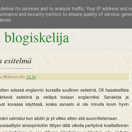
eliver its services and to analyze traffic. Your IP address and 
ormance and security metrics to ensure quality of service, gen
abuse.
 blogiskelija
 esitelmä
na Muhonen
klo
18.24
tten edessä englannin kurssilla suullinen esitelmä. Oli haasteellista
ärkevä esitelmä ja vieläpä tosiaan englanniksi. Sanakirja ja
olivat kovassa käytössä, koska sanasto ei ole minulla kovin hyvin
mäni valmistui kun aloitin jo yli viikko sitten sitä suunnittelemaan.
siaalityön aineopintoihin liittyen tällä viikolla parityönä kvalitatiivinen