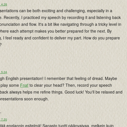
o 4.26
sentations can be both exciting and challenging, especially in a
e. Recently, I practiced my speech by recording it and listening back
unciation and flow. It's a bit like navigating through a tricky level in
where each attempt makes you better prepared for the next. By
ng, I feel ready and confident to deliver my part. How do you prepare
?
o 5.04
ugh English presentation! I remember that feeling of dread. Maybe
d play some
Fnaf
to clear your head? Then, record your speech
 back always helps me refine things. Good luck! You'll be relaxed and
 presentations soon enough.
..
o 7.20
ää englannin esitelmä! Sanasto tuotti päänvaivaa, melkein kuin