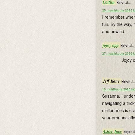
Caitlin
kirjoitti...
25. maaliskuuta 2025 k
I remember when I
fun. By the way, 
and unwind.
jojoy app
kirjoitti...
27. maaliskuuta 2025 k
Jojoy 
Jeff Kane
kirjoitti..
10. huhtikuuta 2025 kl
Susanna, I unders
navigating a trick
dictionaries is es
your pronunciati
Asher Jace
kirjoitti