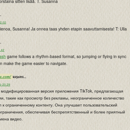
orstaina sitten lisää. T. Susanna
..
22.02
ienoa, Susanna! Ja onnea taas yhden etapin saavuttamisesta! T: Ulla
..
6.42
ash
game follows a rhythm-based format, so jumping or flying in sync
an make the game easier to navigate.
ru.com/
kirjoitti...
lo 20.29
то модифицированная версия приложения TikTok, предлагающая
, такие как просмотр без рекламы, неограниченное количество
уп к ограниченному контенту. Она улучшает пользовательский
 ограничения, обеспечивая беспрепятственный и более приятный
мена видео.