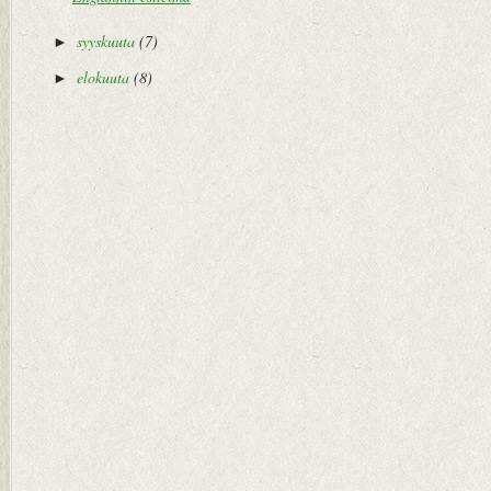
syyskuuta
(7)
►
elokuuta
(8)
►