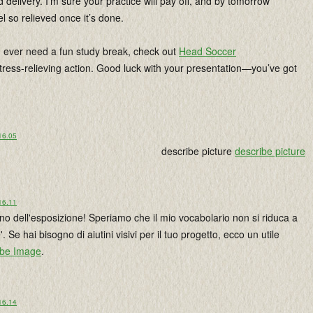
 delivery. I’m sure your practice will pay off, and by tomorrow
el so relieved once it’s done.
u ever need a fun study break, check out
Head Soccer
tress-relieving action. Good luck with your presentation—you’ve got
16.05
describe picture
describe picture
16.11
rno dell'esposizione! Speriamo che il mio vocabolario non si riduca a
'. Se hai bisogno di aiutini visivi per il tuo progetto, ecco un utile
ibe Image
.
16.14