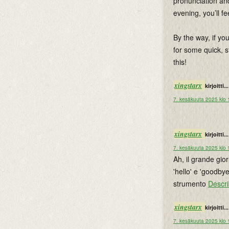
pronunciation and
evening, you’ll fe
By the way, if yo
for some quick, s
this!
xingstarx
kirjoitti...
7. kesäkuuta 2025 klo 
xingstarx
kirjoitti...
7. kesäkuuta 2025 klo 
Ah, il grande gio
'hello' e 'goodbye
strumento
Descr
xingstarx
kirjoitti...
7. kesäkuuta 2025 klo 