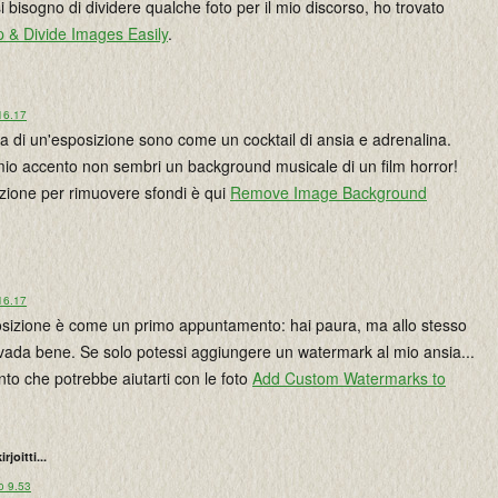
 bisogno di dividere qualche foto per il mio discorso, ho trovato
op & Divide Images Easily
.
16.17
a di un'esposizione sono come un cocktail di ansia e adrenalina.
mio accento non sembri un background musicale di un film horror!
pzione per rimuovere sfondi è qui
Remove Image Background
16.17
sposizione è come un primo appuntamento: hai paura, ma allo stesso
vada bene. Se solo potessi aggiungere un watermark al mio ansia...
to che potrebbe aiutarti con le foto
Add Custom Watermarks to
irjoitti...
o 9.53