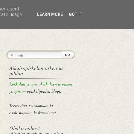
user-agent
erate usage
LEARN MORE
GOT IT
ETUSIVU
Aikuisopiskelun arkea ja
juhlaa
Kokkolan yliopistokeskuksen avoimen
yliopiston
opiskelijoiden blogi.
Tervetuloa seuraamaan ja
osallistumaan keskusteluun!
Oletko nähnyt
yliopistokeskuksen aulan