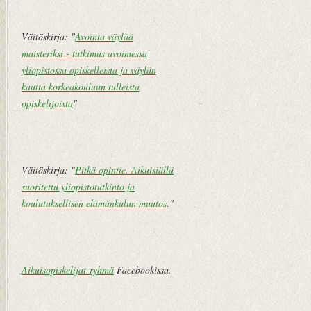
Väitöskirja: "
Avointa väylää
maisteriksi - tutkimus avoimessa
yliopistossa opiskelleista ja väylän
kautta korkeakouluun tulleista
opiskelijoista
"
Väitöskirja: "
Pitkä opintie. Aikuisiällä
suoritettu yliopistotutkinto ja
koulutuksellisen elämänkulun muutos
."
Aikuisopiskelijat-ryhmä
Facebookissa.