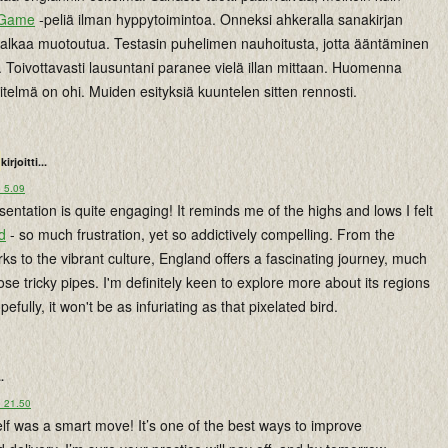
 Game
-peliä ilman hyppytoimintoa. Onneksi ahkeralla sanakirjan
ä alkaa muotoutua. Testasin puhelimen nauhoitusta, jotta ääntäminen
 Toivottavasti lausuntani paranee vielä illan mittaan. Huomenna
itelmä on ohi. Muiden esityksiä kuuntelen sitten rennosti.
kirjoitti...
o 5.09
entation is quite engaging! It reminds me of the highs and lows I felt
d
- so much frustration, yet so addictively compelling. From the
rks to the vibrant culture, England offers a fascinating journey, much
hose tricky pipes. I'm definitely keen to explore more about its regions
pefully, it won't be as infuriating as that pixelated bird.
..
o 21.50
lf was a smart move! It’s one of the best ways to improve