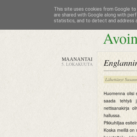
This site uses cookies from Google to d
are shared with Google along with perf
statistics, and to detect and address 
Avoin
MAANANTAI
Englannin
5. LOKAKUUTA
Lähettänyt
Susan
Huomenna olisi si
saada tehtyä j
nettisanakirja 
hallussa.
Pikkuhiljaa esitel
Koska meillä on so