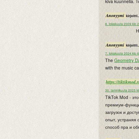
kiva kuunnella. T
Anonyymi
kirjoitti.
8. lokakuuta 2009 klo 
H
Anonyymi
kirjoitti.
7. lokakuuta 2024 klo 
The
Geometry D
with the music c
https://tiktikmod.
30. tammikuuta 2025 k
TikTok Mod - э
премиум-функции
загрузок и дост
опыт, устраняя
способ пра и об