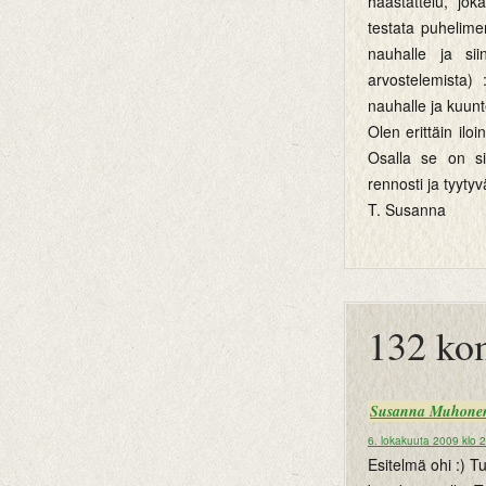
haastattelu, jok
testata puhelime
nauhalle ja sii
arvostelemista)
nauhalle ja kuun
Olen erittäin il
Osalla se on si
rennosti ja tyyty
T. Susanna
btemplates
132 ko
Susanna Muhone
6. lokakuuta 2009 klo 
Esitelmä ohi :) Tu