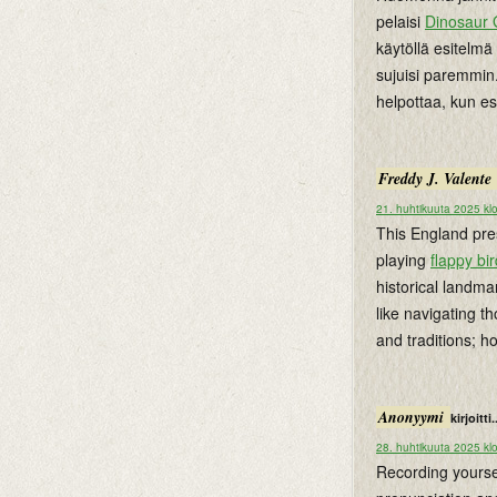
pelaisi
Dinosaur
käytöllä esitelm
sujuisi paremmin.
helpottaa, kun es
Freddy J. Valente
21. huhtikuuta 2025 kl
This England pres
playing
flappy bir
historical landma
like navigating t
and traditions; ho
Anonyymi
kirjoitti.
28. huhtikuuta 2025 kl
Recording yourse