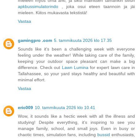
mieleen myös oma arki, ja siksi mainitsen tämänkin sivun
apkbussimulatorindo
, joka osui eteen taannoin ja jäi
mieleen. Kiitos mukavasta tekstistä!
Vastaa
gamingpro .com
5. tammikuuta 2026 klo 17.35
Sounds like it’s been a challenging week with everyone
feeling under the weather! While taking care of the family,
keeping your outdoor space pleasant can make a big
difference. Check out
Lawn Lumina
for expert lawn care in
Tallahassee, so your yard stays healthy and beautiful with
minimal effort.
Vastaa
eric009
10. tammikuuta 2026 klo 10.41
Wow, it sounds like a hectic week with all the illness and
studying! Despite everything, it’s inspiring to see you
manage family, school, and small joys. Even in busy or
chaotic times, simulation fans, including
bussid
enthusiasts,