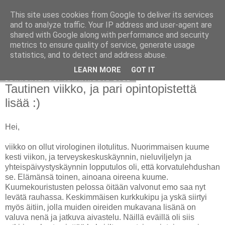
This site uses cookies from Google to deliver its services
Avoin blogiskelija
and to analyze traffic. Your IP address and user-agent are
shared with Google along with performance and security
metrics to ensure quality of service, generate usage
statistics, and to detect and address abuse.
▼
LEARN MORE
GOT IT
sunnuntai 30. tammikuuta 2011
Tautinen viikko, ja pari opintopistettä
lisää :)
Hei,
viikko on ollut virologinen ilotulitus. Nuorimmaisen kuume
kesti viikon, ja terveyskeskuskäynnin, nieluviljelyn ja
yhteispäivystyskäynnin lopputulos oli, että korvatulehdushan
se. Elämänsä toinen, ainoana oireena kuume.
Kuumekouristusten pelossa öitään valvonut emo saa nyt
levätä rauhassa. Keskimmäisen kurkkukipu ja yskä siirtyi
myös äitiin, jolla muiden oireiden mukavana lisänä on
valuva nenä ja jatkuva aivastelu. Näillä eväillä oli siis