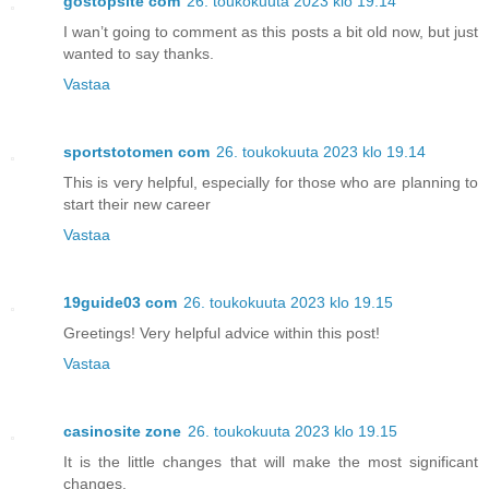
gostopsite com
26. toukokuuta 2023 klo 19.14
I wan’t going to comment as this posts a bit old now, but just
wanted to say thanks.
Vastaa
sportstotomen com
26. toukokuuta 2023 klo 19.14
This is very helpful, especially for those who are planning to
start their new career
Vastaa
19guide03 com
26. toukokuuta 2023 klo 19.15
Greetings! Very helpful advice within this post!
Vastaa
casinosite zone
26. toukokuuta 2023 klo 19.15
It is the little changes that will make the most significant
changes.