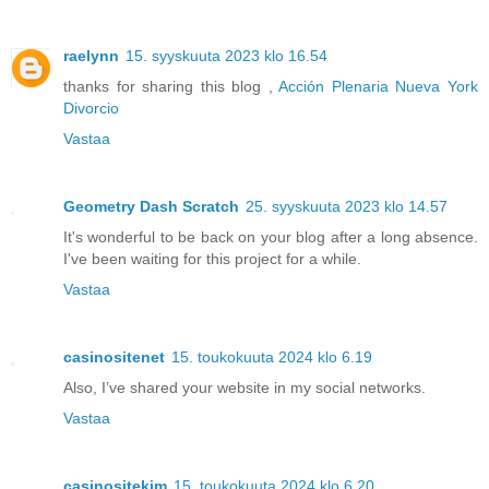
raelynn
15. syyskuuta 2023 klo 16.54
thanks for sharing this blog ,
Acción Plenaria Nueva York
Divorcio
Vastaa
Geometry Dash Scratch
25. syyskuuta 2023 klo 14.57
It's wonderful to be back on your blog after a long absence.
I've been waiting for this project for a while.
Vastaa
casinositenet
15. toukokuuta 2024 klo 6.19
Also, I’ve shared your website in my social networks.
Vastaa
casinositekim
15. toukokuuta 2024 klo 6.20