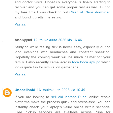
and doctor visits. Hopefully everyone is finally starting to
recover and you can get some proper rest as well. During
my free time I was checking out
Clash of Clans download
and found it pretty interesting.
Vastaa
Anonyymi
12. toukokuuta 2026 klo 16.46
Studying while feeling sick is never easy, especially during
long evenings with headaches and constant sneezing.
Hopefully the coming week will be much calmer for your
family. I also recently came across
toca boca apk pc
which
looks quite fun for simulation game fans.
Vastaa
Unosellsold
16. toukokuuta 2026 klo 10.49
If you are looking to
sell old laptops Pune
, online resale
platforms make the process quick and stress-free. You can
instantly check your laptop’s value online within seconds.
Free pickup services are available across Pune for