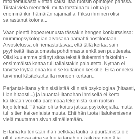
ratkiriemukasta viettää kaksi iltaa ruotsin opintojen parissa.
Tiistai vielä menetteli, mutta torstaina tuli oltua jo
enemmänkin hämärän rajamailla. Fiksu ihminen olisi
sairastanut kotona...
Vaan pientä hopeareunusta tässäkin hengen konkurssissa:
mummopsykologian arvosana pamahti postilootaan.
Arvostelussa oli riemastuttavaa, että tällä kertaa sain
pyyhkeitä liiasta omasta pohdinnasta enkä sen puutteesta.
Olisi kuulemma pitänyt sitoa tekstiä tiukemmin faktoihin -
ensimmäistä kertaa tuli tällaistakin palautetta. Nythän ei
tarvitse löytää enää kuin se kultainen keskitie! Eikä onneksi
tarvinnut käsitekarttailla moneen kertaan...
Perjantai-iltana yritin sisäistää kliinistä psykologiaa (hitaasti,
liian hitaasti...) ja lauantai-iltanahan ihmisellä ei kerta
kaikkiaan voi olla parempaa tekemistä kuin ruotsin
kirjoitelmat. Tänään oli tarkoitus jatkaa psykologialla, mutta
tuli sitten kaikenlaista muuta. Ehtiihän tuota iltalukemisena
vielä muutaman sivun silmäilemään.
Ei tämä kuitenkaan ihan pelkkää tautia ja puurtamista ole
ollut, arjessa aina sattuu ja tapahtuu kaikkea pientä ja