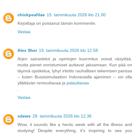
chickpeafilae
15. tammikuuta 2026 klo 21.00
Kirjoittaja on poistanut tämän kommentin.
Vastaa
Alex Sher
19. tammikuuta 2026 klo 12.58
Arjen sairastelut ja opintojen kuormitus voivat väsyttää,
mutta pienet onnistumiset auttavat jaksamaan. Kun pää on
täynnä opiskelua, lyhyt irtiotto rauhallisen tekemisen parissa
– kuten Bussisimulaattori Indonesialla ajaminen – voi olla
yllättävän rentouttavaa ja
palauttavaa
.
Vastaa
sdews
28. tammikuuta 2026 klo 12.36
Wow, it sounds like a hectic week with all the illness and
studying! Despite everything, it’s inspiring to see you