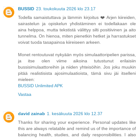
BUSSID
23. toukokuuta 2026 klo 23.17
Todella samaistuttava ja lämmin kirjoitus ❤️ Arjen kiireiden,
sairastelun ja opiskelun yhdistäminen ei todellakaan ole
aina helppoa, mutta tekstistä välittyy silti positiivinen ja aito
tunnelma. On hienoa, miten pienetkin hetket ja harrastukset
voivat tuoda tasapainoa kiireiseen arkeen.
Monet rentoutuvat nykyään myös simulaattoripelien parissa,
ja itse olen viime aikoina tutustunut erilaisiin
bussisimulaattoreihin ja niiden yhteisöihin. Jos joku muukin
pitää realistisista ajosimulaatioista, tämä sivu jäi itselleni
mieleen:
BUSSID Unlimited APK
Vastaa
david zainab
1. kesäkuuta 2026 klo 12.37
Thanks for sharing your experience. Personal updates like
this are always relatable and remind us of the importance of
balancing health, studies, and daily responsibilities. I also