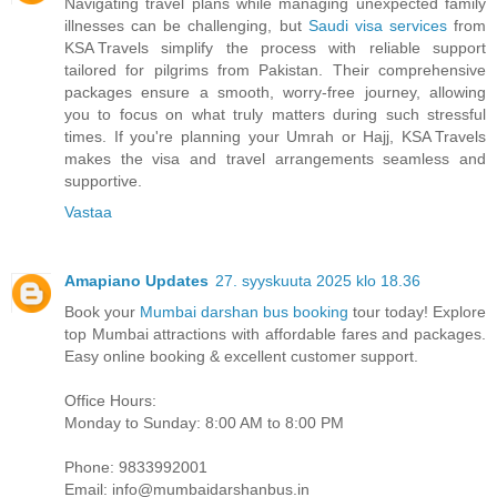
Navigating travel plans while managing unexpected family
illnesses can be challenging, but
Saudi visa services
from
KSA Travels simplify the process with reliable support
tailored for pilgrims from Pakistan. Their comprehensive
packages ensure a smooth, worry-free journey, allowing
you to focus on what truly matters during such stressful
times. If you're planning your Umrah or Hajj, KSA Travels
makes the visa and travel arrangements seamless and
supportive.
Vastaa
Amapiano Updates
27. syyskuuta 2025 klo 18.36
Book your
Mumbai darshan bus booking
tour today! Explore
top Mumbai attractions with affordable fares and packages.
Easy online booking & excellent customer support.
Office Hours:
Monday to Sunday: 8:00 AM to 8:00 PM
Phone: 9833992001
Email: info@mumbaidarshanbus.in