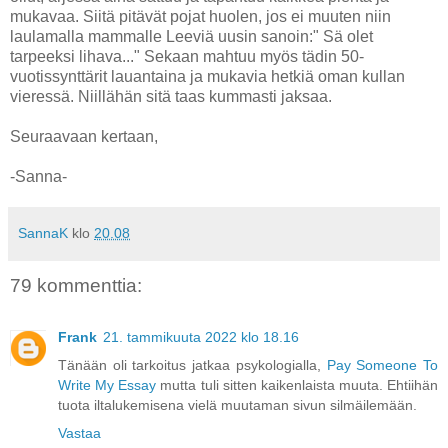
mukavaa. Siitä pitävät pojat huolen, jos ei muuten niin
laulamalla mammalle Leeviä uusin sanoin:" Sä olet
tarpeeksi lihava..." Sekaan mahtuu myös tädin 50-
vuotissynttärit lauantaina ja mukavia hetkiä oman kullan
vieressä. Niillähän sitä taas kummasti jaksaa.
Seuraavaan kertaan,
-Sanna-
SannaK
klo
20.08
79 kommenttia:
Frank
21. tammikuuta 2022 klo 18.16
Tänään oli tarkoitus jatkaa psykologialla,
Pay Someone To
Write My Essay
mutta tuli sitten kaikenlaista muuta. Ehtiihän
tuota iltalukemisena vielä muutaman sivun silmäilemään.
Vastaa