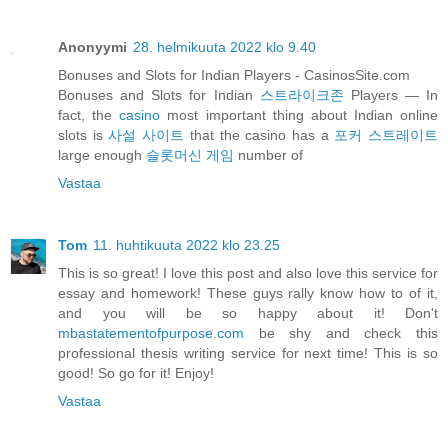
Anonyymi
28. helmikuuta 2022 klo 9.40
Bonuses and Slots for Indian Players - CasinosSite.com
Bonuses and Slots for Indian
스트라이크존
Players — In
fact, the
casino
most important thing about Indian online
slots is
사설 사이트
that the casino has a
포커 스트레이트
large enough
슬롯머신 게임
number of
Vastaa
Tom
11. huhtikuuta 2022 klo 23.25
This is so great! I love this post and also love this service for
essay and homework! These guys rally know how to of it,
and you will be so happy about it! Don't
mbastatementofpurpose.com
be shy and check this
professional thesis writing service for next time! This is so
good! So go for it! Enjoy!
Vastaa