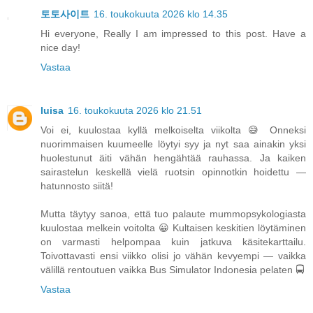
토토사이트
16. toukokuuta 2026 klo 14.35
Hi everyone, Really I am impressed to this post. Have a
nice day!
Vastaa
luisa
16. toukokuuta 2026 klo 21.51
Voi ei, kuulostaa kyllä melkoiselta viikolta 😅 Onneksi
nuorimmaisen kuumeelle löytyi syy ja nyt saa ainakin yksi
huolestunut äiti vähän hengähtää rauhassa. Ja kaiken
sairastelun keskellä vielä ruotsin opinnotkin hoidettu —
hatunnosto siitä!
Mutta täytyy sanoa, että tuo palaute mummopsykologiasta
kuulostaa melkein voitolta 😀 Kultaisen keskitien löytäminen
on varmasti helpompaa kuin jatkuva käsitekarttailu.
Toivottavasti ensi viikko olisi jo vähän kevyempi — vaikka
välillä rentoutuen vaikka
Bus Simulator Indonesia
pelaten 🚍
Vastaa