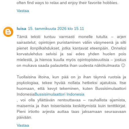
often find ways to relax and enjoy their favorite hobbies.
Vastaa
luisa
15. tammikuuta 2026 klo 15.11
Tämä teksti tuntuu varmasti monelle tutulta – arjen
sairastelut, opintojen puristaminen väliin väsyneenä ja silti
pienet ilonpilkahdukset, jotka kantavat eteenpäin. Onneksi
korvatulehdus selvisi ja sai edes yhden huolen pois
mielestä, ja hienoa kuulla myös opintopisteuutisia – joskus
on mukava saada palautetta ihan uudesta näkökulmasta 🙂
Tuollaisina iltoina, kun pää on jo ihan täynnä ruotsia ja
psykologiaa, tekee hyvää nollata hetkeksi ajatuksia. Itse
huomaan, että kevyt tekeminen, kuten Bussisimulaattori
Indonesia
Bussisimulaattori Indonesia
, voi olla yllättävän rentouttavaa – rauhallista ajamista,
maisemia ja ihan toisenlaista keskittymistä kuin tenttikirjat.
Pieni irtiotto arjesta auttaa taas jaksamaan seuraavaan
päivään.
Vastaa