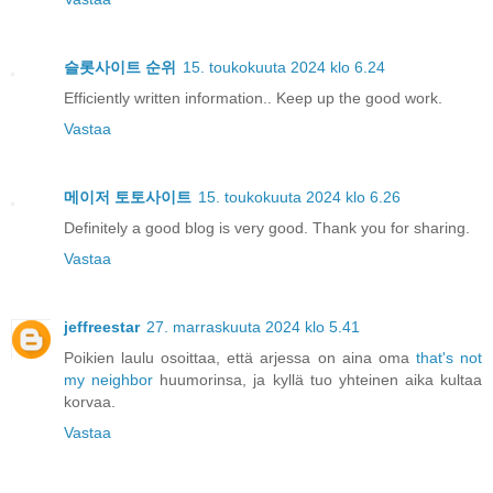
슬롯사이트 순위
15. toukokuuta 2024 klo 6.24
Efficiently written information.. Keep up the good work.
Vastaa
메이저 토토사이트
15. toukokuuta 2024 klo 6.26
Definitely a good blog is very good. Thank you for sharing.
Vastaa
jeffreestar
27. marraskuuta 2024 klo 5.41
Poikien laulu osoittaa, että arjessa on aina oma
that's not
my neighbor
huumorinsa, ja kyllä tuo yhteinen aika kultaa
korvaa.
Vastaa