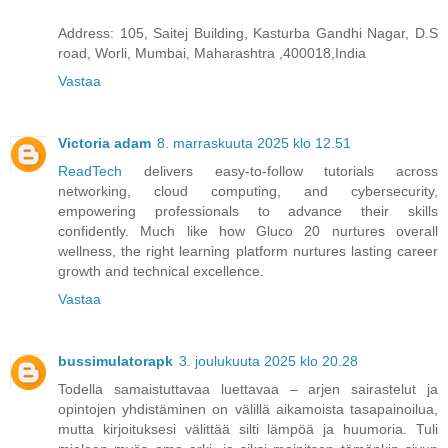
Address: 105, Saitej Building, Kasturba Gandhi Nagar, D.S
road, Worli, Mumbai, Maharashtra ,400018,India
Vastaa
Victoria adam
8. marraskuuta 2025 klo 12.51
ReadTech
delivers easy-to-follow tutorials across
networking, cloud computing, and cybersecurity,
empowering professionals to advance their skills
confidently. Much like how Gluco 20 nurtures overall
wellness, the right learning platform nurtures lasting career
growth and technical excellence.
Vastaa
bussimulatorapk
3. joulukuuta 2025 klo 20.28
Todella samaistuttavaa luettavaa – arjen sairastelut ja
opintojen yhdistäminen on välillä aikamoista tasapainoilua,
mutta kirjoituksesi välittää silti lämpöä ja huumoria. Tuli