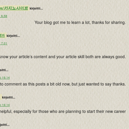
de.com/카지노사이트
kirjoitti...
o 6.58
Your blog got me to learn a lot, thanks for sharing.
JDS
kirjoitti...
o 7.01
 know your article’s content and your article skill both are always good.
oitti...
o 19.14
 to comment as this posts a bit old now, but just wanted to say thanks.
m
kirjoitti...
o 19.14
helpful, especially for those who are planning to start their new career
joitti...