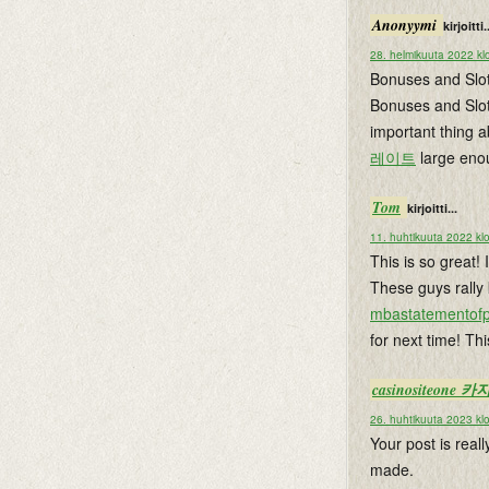
Anonyymi
kirjoitti.
28. helmikuuta 2022 kl
Bonuses and Slot
Bonuses and Slot
important thing a
레이트
large en
Tom
kirjoitti...
11. huhtikuuta 2022 kl
This is so great!
These guys rally 
mbastatementof
for next time! Thi
casinositeon
26. huhtikuuta 2023 kl
Your post is reall
made.