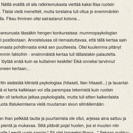
 Näillä eväillä oli siis ratkiriemukasta viettää kaksi iltaa ruotsin
. Tiistai vielä menetteli, mutta torstaina tuli oltua jo enemmänkin
a. Fiksu ihminen olisi sairastanut kotona...
eareunusta tässäkin hengen konkurssissa: mummopsykologian
postilootaan. Arvostelussa oli riemastuttavaa, että tällä kertaa sain
a omasta pohdinnasta enkä sen puutteesta. Olisi kuulemma pitänyt
emmin faktoihin - ensimmäistä kertaa tuli tällaistakin palautetta.
e löytää enää kuin se kultainen keskitie! Eikä onneksi tarvinnut
moneen kertaan...
itin sisäistää kliinistä psykologiaa (hitaasti, liian hitaasti...) ja lauantai-
lä ei kerta kaikkiaan voi olla parempaa tekemistä kuin ruotsin
än oli tarkoitus jatkaa psykologialla, mutta tuli sitten kaikenlaista
tuota iltalukemisena vielä muutaman sivun silmäilemään.
n ihan pelkkää tautia ja puurtamista ole ollut, arjessa aina sattuu ja
pientä ja mukavaa. Siitä pitävät pojat huolen, jos ei muuten niin
lle Leeviä uusin sanoin:" Sä olet tarpeeksi lihava..." Sekaan mahtuu