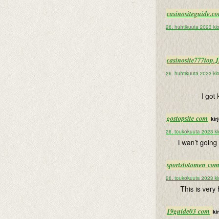
casinositegui
26. huhtikuuta 2023 kl
casinosite777top.
26. huhtikuuta 2023 kl
I got
gostopsite com
kirj
26. toukokuuta 2023 kl
I wan’t going
sportstotomen co
26. toukokuuta 2023 kl
This is very 
19guide03 com
kir