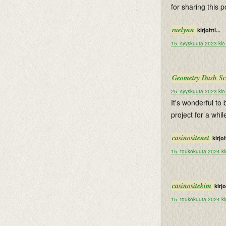
for sharing this p
raelynn
kirjoitti...
15. syyskuuta 2023 klo
Geometry Dash Sc
25. syyskuuta 2023 klo
It's wonderful to
project for a whil
casinositenet
kirjoit
15. toukokuuta 2024 kl
casinositekim
kirjoi
15. toukokuuta 2024 kl