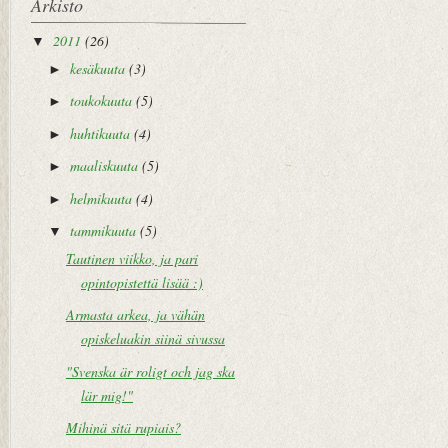
Arkisto
2011
(26)
▼
kesäkuuta
(3)
►
toukokuuta
(5)
►
huhtikuuta
(4)
►
maaliskuuta
(5)
►
helmikuuta
(4)
►
tammikuuta
(5)
▼
Tautinen viikko, ja pari
opintopistettä lisää :)
Armasta arkea, ja vähän
opiskeluakin siinä sivussa
"Svenska är roligt och jag ska
lär mig!"
Mihinä sitä rupiais?