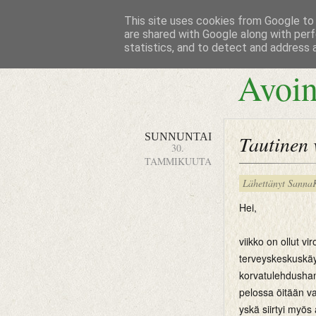
This site uses cookies from Google to d
are shared with Google along with perf
statistics, and to detect and address 
Avoin
SUNNUNTAI
Tautinen v
30.
TAMMIKUUTA
Lähettänyt
Sanna
Hei,
viikko on ollut vi
terveyskeskuskäyn
korvatulehdusha
pelossa öitään v
yskä siirtyi myös