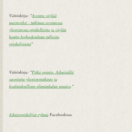
i
V
Väitöskirja: "
Avointa väylää
a
maisteriksi - tutkimus avoimessa
n
yliopistossa opiskelleista ja väylän
h
kautta korkeakouluun tulleista
e
opiskelijoista
"
m
pi
vi
e
Väitöskirja: "
Pitkä opintie. Aikuisiällä
st
suoritettu yliopistotutkinto ja
i
koulutuksellisen elämänkulun muutos
."
Aikuisopiskelijat-ryhmä
Facebookissa.