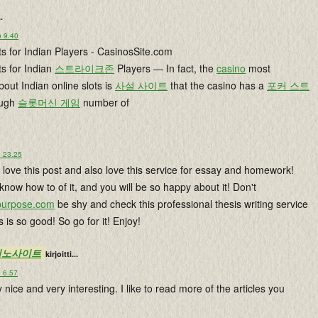
..
o 9.40
s for Indian Players - CasinosSite.com
s for Indian
스트라이크존
Players — In fact, the
casino
most
bout Indian online slots is
사설 사이트
that the casino has a
포커 스트
ough
슬롯머신 게임
number of
o 23.25
 I love this post and also love this service for essay and homework!
know how to of it, and you will be so happy about it! Don't
purpose.com
be shy and check this professional thesis writing service
s is so good! So go for it! Enjoy!
e 카지노사이트
kirjoitti...
o 6.57
y nice and very interesting. I like to read more of the articles you