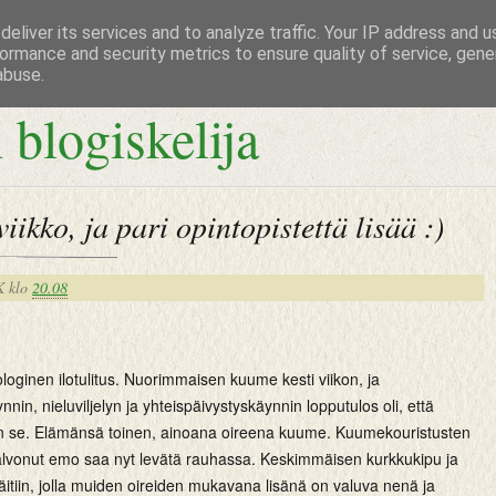
eliver its services and to analyze traffic. Your IP address and 
ormance and security metrics to ensure quality of service, gen
abuse.
 blogiskelija
iikko, ja pari opintopistettä lisää :)
K
klo
20.08
rologinen ilotulitus. Nuorimmaisen kuume kesti viikon, ja
nin, nieluviljelyn ja yhteispäivystyskäynnin lopputulos oli, että
n se. Elämänsä toinen, ainoana oireena kuume. Kuumekouristusten
alvonut emo saa nyt levätä rauhassa. Keskimmäisen kurkkukipu ja
 äitiin, jolla muiden oireiden mukavana lisänä on valuva nenä ja