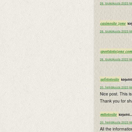
26. toukokuuta 2023 kl
casinosite zone
kir
26. toukokuuta 2023 kl
sportstotozone co
26. toukokuuta 2023 kl
safetotosite
kirjoitti
20. heinäkuuta 2023 kl
Nice post. This i
Thank you for sh
mttotosite
kirjoitti..
20. heinäkuuta 2023 kl
All the informati