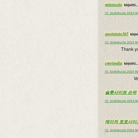
mttotosite
kirjoitti..
15. toukokuuta 2024 kl
sportstoto365
kirjoi
15. toukokuuta 2024 kl
Thank you
cmriindia
kirjoitti..
15. toukokuuta 2024 kl
Ve
슬롯사이트 순위
15. toukokuuta 2024 kl
메이저 토토사이
15. toukokuuta 2024 kl