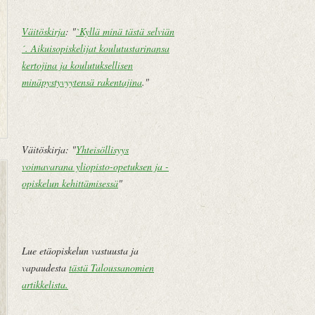
Väitöskirja
: "
`Kyllä minä tästä selviän
´. Aikuisopiskelijat koulutustarinansa
kertojina ja koulutuksellisen
minäpystyvyytensä rakentajina
."
Väitöskirja: "
Yhteisöllisyys
voimavarana yliopisto-opetuksen ja -
U
E
opiskelun kehittämisessä
"
u
t
d
u
e
s
m
i
Lue etäopiskelun vastuusta ja
pi
v
vapaudesta
tästä Taloussanomien
te
u
artikkelista
.
k
st