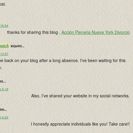
ost.
 16.54
thanks for sharing this blog ,
Acción Plenaria Nueva York Divorcio
ratch
kirjoitti...
 14.57
 be back on your blog after a long absence. I've been waiting for this
e.
ti...
o 6.19
Also, I’ve shared your website in my social networks.
tti...
o 6.20
I honestly appreciate individuals like you! Take care!!