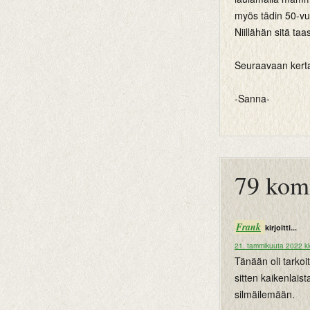
myös tädin 50-vuo
Niillähän sitä ta
Seuraavaan kert
-Sanna-
btemplates
79 kom
Frank
kirjoitti...
21. tammikuuta 2022 k
Tänään oli tarkoi
sitten kaikenlais
silmäilemään.