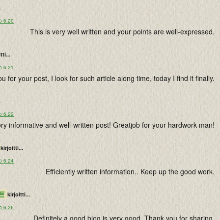
.
o 6.20
This is very well written and your points are well-expressed.
tti...
o 6.21
 for your post, I look for such article along time, today I find it finally.
.
o 6.22
ry informative and well-written post! Greatjob for your hardwork man!
kirjoitti...
o 6.24
Efficiently written information.. Keep up the good work.
트
kirjoitti...
o 6.26
Definitely a good blog is very good. Thank you for sharing.