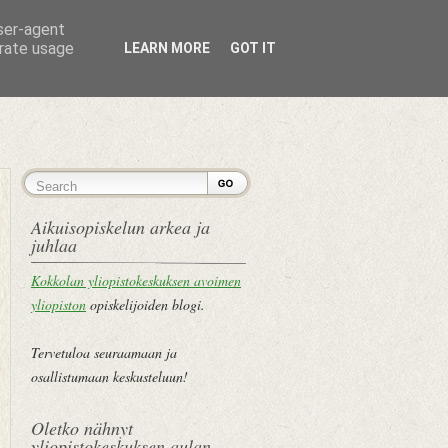
user-agent
erate usage
LEARN MORE
GOT IT
ETUSIVU
Aikuisopiskelun arkea ja
juhlaa
Kokkolan yliopistokeskuksen avoimen
yliopiston
opiskelijoiden blogi.
Tervetuloa seuraamaan ja
osallistumaan keskusteluun!
Oletko nähnyt
yliopistokeskuksen aulan