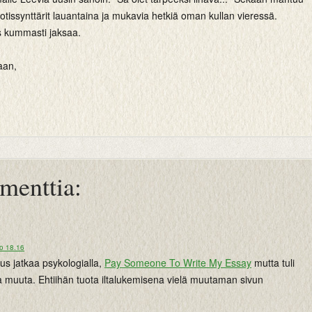
tissynttärit lauantaina ja mukavia hetkiä oman kullan vieressä.
as kummasti jaksaa.
aan,
menttia:
lo 18.16
tus jatkaa psykologialla,
Pay Someone To Write My Essay
mutta tuli
ta muuta. Ehtiihän tuota iltalukemisena vielä muutaman sivun