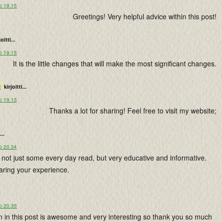
o 19.15
Greetings! Very helpful advice within this post!
joitti...
o 19.15
It is the little changes that will make the most significant changes.
m
kirjoitti...
o 19.15
Thanks a lot for sharing! Feel free to visit my website;
...
o 20.34
s not just some every day read, but very educative and informative.
aring your experience.
.
o 20.35
on in this post is awesome and very interesting so thank you so much