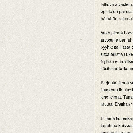
jatkuva aivastelu.
opintojen parissa
hämärän rajamaill
Vaan pientä hop
arvosana pamahti 
pyyhkeitä liiast
sitoa tekstiä tiuk
Nythän ei tarvits
käsitekarttailla 
Perjantai-iltana yr
iltanahan ihmisel
kirjoitelmat. Tänä
muuta. Ehtiihän 
Ei tämä kuitenkaa
tapahtuu kaikkea 
laulamalla mamma