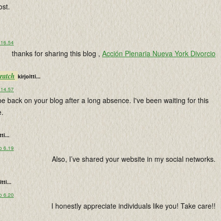
ost.
 16.54
thanks for sharing this blog ,
Acción Plenaria Nueva York Divorcio
ratch
kirjoitti...
 14.57
 be back on your blog after a long absence. I've been waiting for this
e.
ti...
o 6.19
Also, I’ve shared your website in my social networks.
tti...
o 6.20
I honestly appreciate individuals like you! Take care!!