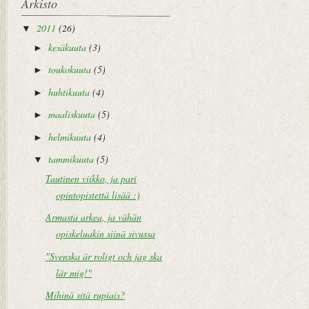
Arkisto
2011
(26)
▼
kesäkuuta
(3)
►
toukokuuta
(5)
►
huhtikuuta
(4)
►
maaliskuuta
(5)
►
helmikuuta
(4)
►
tammikuuta
(5)
▼
Tautinen viikko, ja pari
opintopistettä lisää :)
Armasta arkea, ja vähän
opiskeluakin siinä sivussa
"Svenska är roligt och jag ska
lär mig!"
Mihinä sitä rupiais?