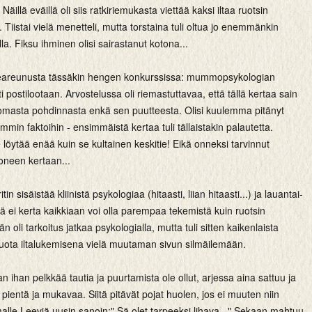
 Näillä eväillä oli siis ratkiriemukasta viettää kaksi iltaa ruotsin
. Tiistai vielä menetteli, mutta torstaina tuli oltua jo enemmänkin
a. Fiksu ihminen olisi sairastanut kotona...
eareunusta tässäkin hengen konkurssissa: mummopsykologian
postilootaan. Arvostelussa oli riemastuttavaa, että tällä kertaa sain
a omasta pohdinnasta enkä sen puutteesta. Olisi kuulemma pitänyt
emmin faktoihin - ensimmäistä kertaa tuli tällaistakin palautetta.
e löytää enää kuin se kultainen keskitie! Eikä onneksi tarvinnut
moneen kertaan...
itin sisäistää kliinistä psykologiaa (hitaasti, liian hitaasti...) ja lauantai-
lä ei kerta kaikkiaan voi olla parempaa tekemistä kuin ruotsin
än oli tarkoitus jatkaa psykologialla, mutta tuli sitten kaikenlaista
tuota iltalukemisena vielä muutaman sivun silmäilemään.
n ihan pelkkää tautia ja puurtamista ole ollut, arjessa aina sattuu ja
pientä ja mukavaa. Siitä pitävät pojat huolen, jos ei muuten niin
lle Leeviä uusin sanoin:" Sä olet tarpeeksi lihava..." Sekaan mahtuu