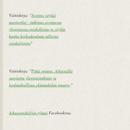
i
V
Väitöskirja: "
Avointa väylää
a
maisteriksi - tutkimus avoimessa
n
yliopistossa opiskelleista ja väylän
h
kautta korkeakouluun tulleista
e
opiskelijoista
"
m
pi
vi
e
Väitöskirja: "
Pitkä opintie. Aikuisiällä
st
suoritettu yliopistotutkinto ja
i
koulutuksellisen elämänkulun muutos
."
Aikuisopiskelijat-ryhmä
Facebookissa.