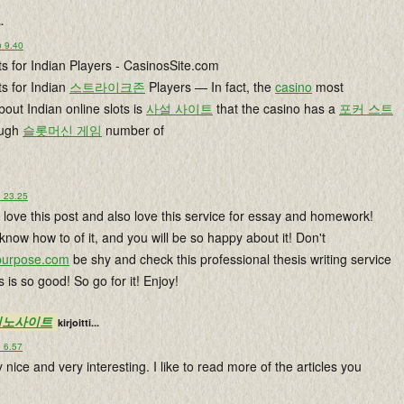
..
o 9.40
s for Indian Players - CasinosSite.com
s for Indian
스트라이크존
Players — In fact, the
casino
most
bout Indian online slots is
사설 사이트
that the casino has a
포커 스트
ough
슬롯머신 게임
number of
o 23.25
 I love this post and also love this service for essay and homework!
know how to of it, and you will be so happy about it! Don't
purpose.com
be shy and check this professional thesis writing service
s is so good! So go for it! Enjoy!
e 카지노사이트
kirjoitti...
o 6.57
y nice and very interesting. I like to read more of the articles you