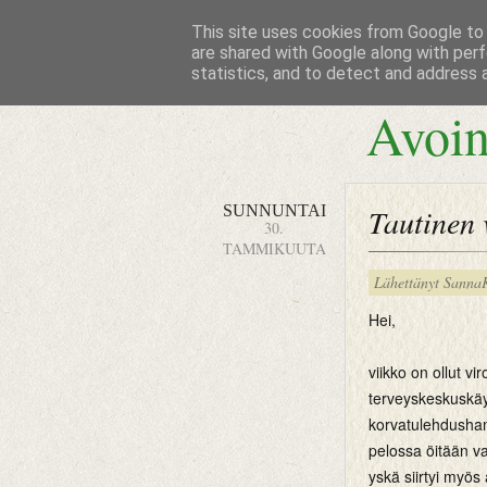
This site uses cookies from Google to d
are shared with Google along with perf
statistics, and to detect and address 
Avoin
SUNNUNTAI
Tautinen v
30.
TAMMIKUUTA
Lähettänyt
Sanna
Hei,
viikko on ollut vi
terveyskeskuskäyn
korvatulehdusha
pelossa öitään v
yskä siirtyi myös