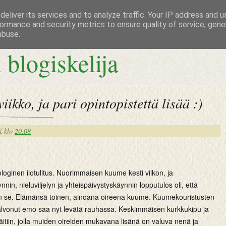
eliver its services and to analyze traffic. Your IP address and 
ormance and security metrics to ensure quality of service, gen
abuse.
 blogiskelija
iikko, ja pari opintopistettä lisää :)
K
klo
20.08
rologinen ilotulitus. Nuorimmaisen kuume kesti viikon, ja
nin, nieluviljelyn ja yhteispäivystyskäynnin lopputulos oli, että
n se. Elämänsä toinen, ainoana oireena kuume. Kuumekouristusten
alvonut emo saa nyt levätä rauhassa. Keskimmäisen kurkkukipu ja
 äitiin, jolla muiden oireiden mukavana lisänä on valuva nenä ja