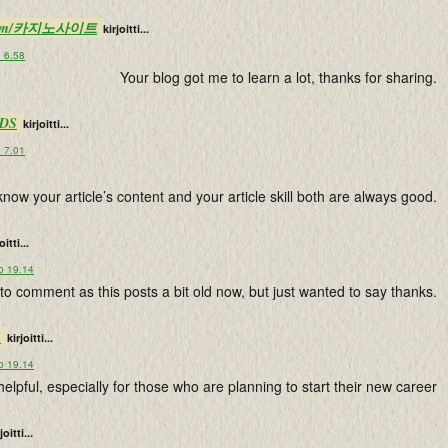
de.com/카지노사이트
kirjoitti...
o 6.58
Your blog got me to learn a lot, thanks for sharing.
JDS
kirjoitti...
o 7.01
 know your article’s content and your article skill both are always good.
oitti...
o 19.14
 to comment as this posts a bit old now, but just wanted to say thanks.
m
kirjoitti...
o 19.14
helpful, especially for those who are planning to start their new career
joitti...