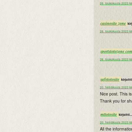
26. toukokuuta 2023 kl
casinosite zone
kir
26. toukokuuta 2023 kl
sportstotozone co
26. toukokuuta 2023 kl
safetotosite
kirjoitti
20. heinäkuuta 2023 kl
Nice post. This i
Thank you for sh
mttotosite
kirjoitti..
20. heinäkuuta 2023 kl
All the informati