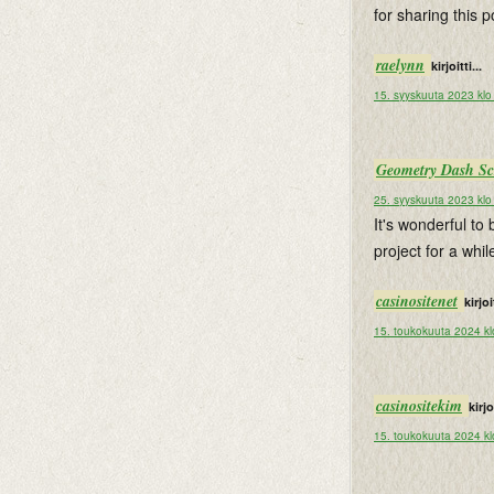
for sharing this p
raelynn
kirjoitti...
15. syyskuuta 2023 klo
Geometry Dash Sc
25. syyskuuta 2023 klo
It's wonderful to
project for a whil
casinositenet
kirjoit
15. toukokuuta 2024 kl
casinositekim
kirjoi
15. toukokuuta 2024 kl