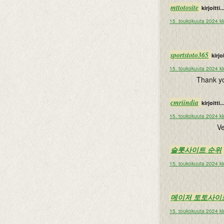
mttotosite
kirjoitti..
15. toukokuuta 2024 kl
sportstoto365
kirjoi
15. toukokuuta 2024 kl
Thank you
cmriindia
kirjoitti..
15. toukokuuta 2024 kl
Ve
슬롯사이트 순위
15. toukokuuta 2024 kl
메이저 토토사이
15. toukokuuta 2024 kl