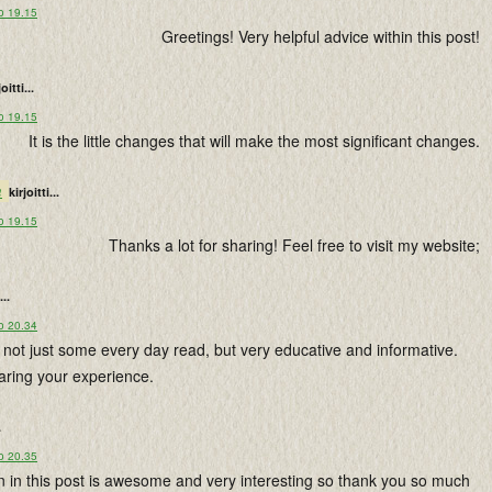
o 19.15
Greetings! Very helpful advice within this post!
joitti...
o 19.15
It is the little changes that will make the most significant changes.
m
kirjoitti...
o 19.15
Thanks a lot for sharing! Feel free to visit my website;
...
o 20.34
s not just some every day read, but very educative and informative.
aring your experience.
.
o 20.35
on in this post is awesome and very interesting so thank you so much