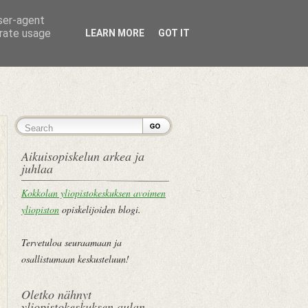
user-agent
erate usage
LEARN MORE
GOT IT
ETUSIVU
Aikuisopiskelun arkea ja
juhlaa
Kokkolan yliopistokeskuksen avoimen
yliopiston
opiskelijoiden blogi.
Tervetuloa seuraamaan ja
osallistumaan keskusteluun!
Oletko nähnyt
yliopistokeskuksen aulan