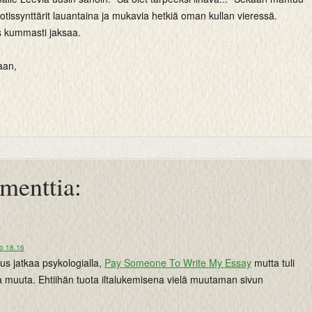
tissynttärit lauantaina ja mukavia hetkiä oman kullan vieressä.
as kummasti jaksaa.
aan,
menttia:
lo 18.16
tus jatkaa psykologialla,
Pay Someone To Write My Essay
mutta tuli
ta muuta. Ehtiihän tuota iltalukemisena vielä muutaman sivun