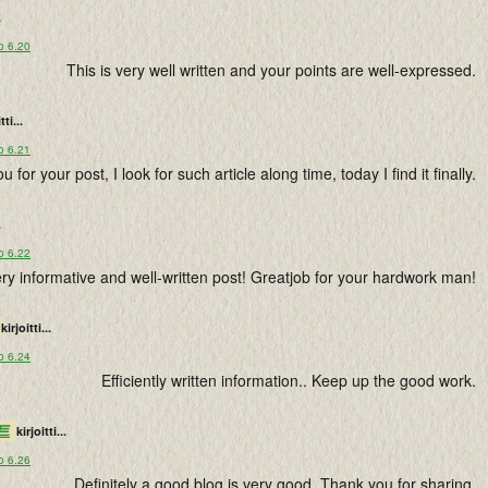
.
o 6.20
This is very well written and your points are well-expressed.
tti...
o 6.21
 for your post, I look for such article along time, today I find it finally.
.
o 6.22
ry informative and well-written post! Greatjob for your hardwork man!
kirjoitti...
o 6.24
Efficiently written information.. Keep up the good work.
트
kirjoitti...
o 6.26
Definitely a good blog is very good. Thank you for sharing.