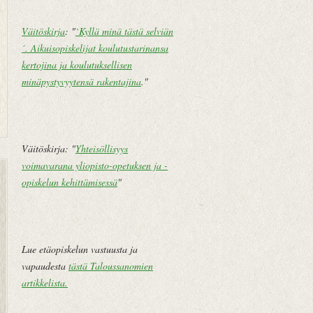
Väitöskirja
: "
`Kyllä minä tästä selviän
´. Aikuisopiskelijat koulutustarinansa
kertojina ja koulutuksellisen
minäpystyvyytensä rakentajina
."
Väitöskirja: "
Yhteisöllisyys
voimavarana yliopisto-opetuksen ja -
U
E
opiskelun kehittämisessä
"
u
t
d
u
e
s
m
i
Lue etäopiskelun vastuusta ja
pi
v
vapaudesta
tästä Taloussanomien
te
u
artikkelista
.
k
st