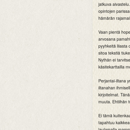
jatkuva aivastelu.
opintojen parissa
hämärän rajamaill
Vaan pientä hop
arvosana pamahti 
pyyhkeitä liiast
sitoa tekstiä tiuk
Nythän ei tarvits
käsitekarttailla 
Perjantai-iltana yr
iltanahan ihmisel
kirjoitelmat. Tänä
muuta. Ehtiihän 
Ei tämä kuitenkaa
tapahtuu kaikkea 
laulamalla mamma