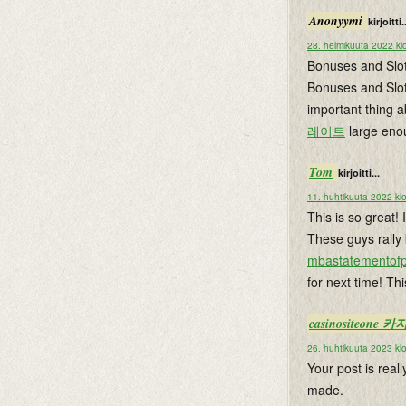
Anonyymi
kirjoitti.
28. helmikuuta 2022 kl
Bonuses and Slot
Bonuses and Slot
important thing a
레이트
large en
Tom
kirjoitti...
11. huhtikuuta 2022 kl
This is so great!
These guys rally 
mbastatementof
for next time! Thi
casinositeon
26. huhtikuuta 2023 kl
Your post is reall
made.