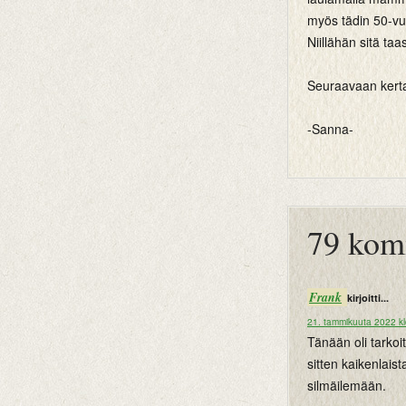
myös tädin 50-vuo
Niillähän sitä ta
Seuraavaan kert
-Sanna-
btemplates
79 kom
Frank
kirjoitti...
21. tammikuuta 2022 k
Tänään oli tarkoi
sitten kaikenlais
silmäilemään.