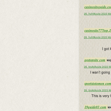
casinositegui
26. huhtikuuta 2023 kl
casinosite777top.
26. huhtikuuta 2023 kl
I got
gostopsite com
kirj
26. toukokuuta 2023 kl
I wan’t going
sportstotomen co
26. toukokuuta 2023 kl
This is very 
19guide03 com
kir