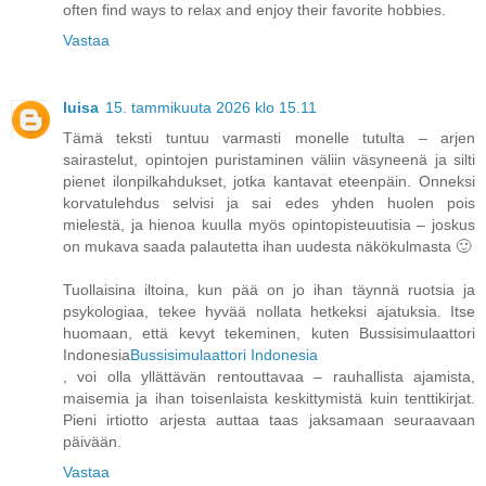
often find ways to relax and enjoy their favorite hobbies.
Vastaa
luisa
15. tammikuuta 2026 klo 15.11
Tämä teksti tuntuu varmasti monelle tutulta – arjen
sairastelut, opintojen puristaminen väliin väsyneenä ja silti
pienet ilonpilkahdukset, jotka kantavat eteenpäin. Onneksi
korvatulehdus selvisi ja sai edes yhden huolen pois
mielestä, ja hienoa kuulla myös opintopisteuutisia – joskus
on mukava saada palautetta ihan uudesta näkökulmasta 🙂
Tuollaisina iltoina, kun pää on jo ihan täynnä ruotsia ja
psykologiaa, tekee hyvää nollata hetkeksi ajatuksia. Itse
huomaan, että kevyt tekeminen, kuten Bussisimulaattori
Indonesia
Bussisimulaattori Indonesia
, voi olla yllättävän rentouttavaa – rauhallista ajamista,
maisemia ja ihan toisenlaista keskittymistä kuin tenttikirjat.
Pieni irtiotto arjesta auttaa taas jaksamaan seuraavaan
päivään.
Vastaa