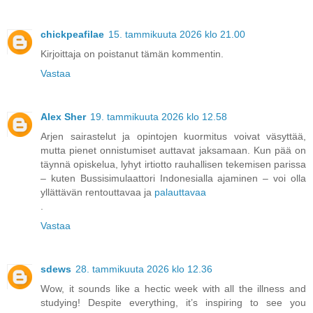
chickpeafilae
15. tammikuuta 2026 klo 21.00
Kirjoittaja on poistanut tämän kommentin.
Vastaa
Alex Sher
19. tammikuuta 2026 klo 12.58
Arjen sairastelut ja opintojen kuormitus voivat väsyttää,
mutta pienet onnistumiset auttavat jaksamaan. Kun pää on
täynnä opiskelua, lyhyt irtiotto rauhallisen tekemisen parissa
– kuten Bussisimulaattori Indonesialla ajaminen – voi olla
yllättävän rentouttavaa ja
palauttavaa
.
Vastaa
sdews
28. tammikuuta 2026 klo 12.36
Wow, it sounds like a hectic week with all the illness and
studying! Despite everything, it’s inspiring to see you