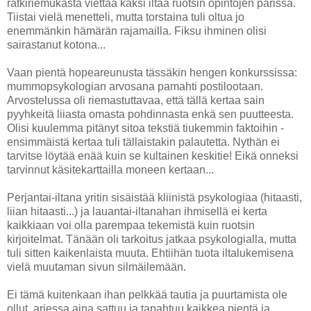
ratkiriemukasta viettää kaksi iltaa ruotsin opintojen parissa.
Tiistai vielä menetteli, mutta torstaina tuli oltua jo
enemmänkin hämärän rajamailla. Fiksu ihminen olisi
sairastanut kotona...
Vaan pientä hopeareunusta tässäkin hengen konkurssissa:
mummopsykologian arvosana pamahti postilootaan.
Arvostelussa oli riemastuttavaa, että tällä kertaa sain
pyyhkeitä liiasta omasta pohdinnasta enkä sen puutteesta.
Olisi kuulemma pitänyt sitoa tekstiä tiukemmin faktoihin -
ensimmäistä kertaa tuli tällaistakin palautetta. Nythän ei
tarvitse löytää enää kuin se kultainen keskitie! Eikä onneksi
tarvinnut käsitekarttailla moneen kertaan...
Perjantai-iltana yritin sisäistää kliinistä psykologiaa (hitaasti,
liian hitaasti...) ja lauantai-iltanahan ihmisellä ei kerta
kaikkiaan voi olla parempaa tekemistä kuin ruotsin
kirjoitelmat. Tänään oli tarkoitus jatkaa psykologialla, mutta
tuli sitten kaikenlaista muuta. Ehtiihän tuota iltalukemisena
vielä muutaman sivun silmäilemään.
Ei tämä kuitenkaan ihan pelkkää tautia ja puurtamista ole
ollut, arjessa aina sattuu ja tapahtuu kaikkea pientä ja