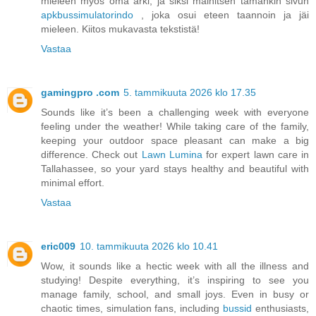
mieleen myös oma arki, ja siksi mainitsen tämänkin sivun
apkbussimulatorindo
, joka osui eteen taannoin ja jäi
mieleen. Kiitos mukavasta tekstistä!
Vastaa
gamingpro .com
5. tammikuuta 2026 klo 17.35
Sounds like it’s been a challenging week with everyone
feeling under the weather! While taking care of the family,
keeping your outdoor space pleasant can make a big
difference. Check out
Lawn Lumina
for expert lawn care in
Tallahassee, so your yard stays healthy and beautiful with
minimal effort.
Vastaa
eric009
10. tammikuuta 2026 klo 10.41
Wow, it sounds like a hectic week with all the illness and
studying! Despite everything, it’s inspiring to see you
manage family, school, and small joys. Even in busy or
chaotic times, simulation fans, including
bussid
enthusiasts,