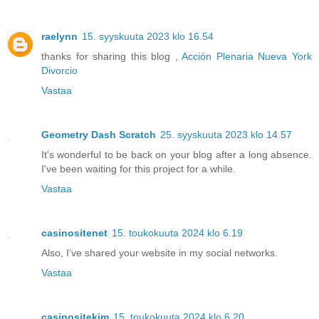
raelynn
15. syyskuuta 2023 klo 16.54
thanks for sharing this blog ,
Acción Plenaria Nueva York
Divorcio
Vastaa
Geometry Dash Scratch
25. syyskuuta 2023 klo 14.57
It's wonderful to be back on your blog after a long absence.
I've been waiting for this project for a while.
Vastaa
casinositenet
15. toukokuuta 2024 klo 6.19
Also, I’ve shared your website in my social networks.
Vastaa
casinositekim
15. toukokuuta 2024 klo 6.20