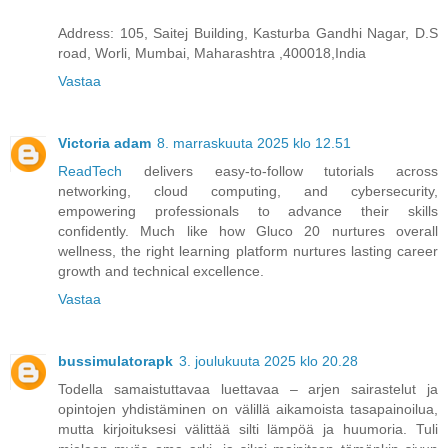
Address: 105, Saitej Building, Kasturba Gandhi Nagar, D.S
road, Worli, Mumbai, Maharashtra ,400018,India
Vastaa
Victoria adam
8. marraskuuta 2025 klo 12.51
ReadTech
delivers easy-to-follow tutorials across
networking, cloud computing, and cybersecurity,
empowering professionals to advance their skills
confidently. Much like how Gluco 20 nurtures overall
wellness, the right learning platform nurtures lasting career
growth and technical excellence.
Vastaa
bussimulatorapk
3. joulukuuta 2025 klo 20.28
Todella samaistuttavaa luettavaa – arjen sairastelut ja
opintojen yhdistäminen on välillä aikamoista tasapainoilua,
mutta kirjoituksesi välittää silti lämpöä ja huumoria. Tuli