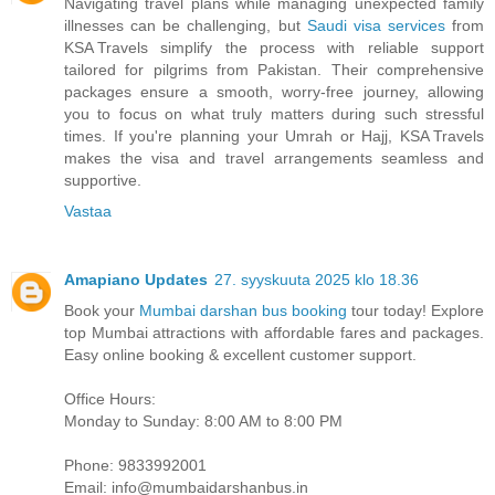
Navigating travel plans while managing unexpected family
illnesses can be challenging, but
Saudi visa services
from
KSA Travels simplify the process with reliable support
tailored for pilgrims from Pakistan. Their comprehensive
packages ensure a smooth, worry-free journey, allowing
you to focus on what truly matters during such stressful
times. If you're planning your Umrah or Hajj, KSA Travels
makes the visa and travel arrangements seamless and
supportive.
Vastaa
Amapiano Updates
27. syyskuuta 2025 klo 18.36
Book your
Mumbai darshan bus booking
tour today! Explore
top Mumbai attractions with affordable fares and packages.
Easy online booking & excellent customer support.
Office Hours:
Monday to Sunday: 8:00 AM to 8:00 PM
Phone: 9833992001
Email: info@mumbaidarshanbus.in