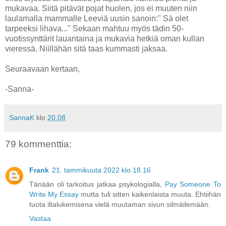
mukavaa. Siitä pitävät pojat huolen, jos ei muuten niin
laulamalla mammalle Leeviä uusin sanoin:" Sä olet
tarpeeksi lihava..." Sekaan mahtuu myös tädin 50-
vuotissynttärit lauantaina ja mukavia hetkiä oman kullan
vieressä. Niillähän sitä taas kummasti jaksaa.
Seuraavaan kertaan,
-Sanna-
SannaK
klo
20.08
79 kommenttia:
Frank
21. tammikuuta 2022 klo 18.16
Tänään oli tarkoitus jatkaa psykologialla,
Pay Someone To
Write My Essay
mutta tuli sitten kaikenlaista muuta. Ehtiihän
tuota iltalukemisena vielä muutaman sivun silmäilemään.
Vastaa