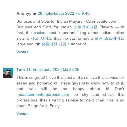
Anonyymi
28. helmikuuta 2022 klo 9.40
Bonuses and Slots for Indian Players - CasinosSite.com
Bonuses and Slots for Indian
스트라이크존
Players — In
fact, the
casino
most important thing about Indian online
slots is
사설 사이트
that the casino has a
포커 스트레이트
large enough
슬롯머신 게임
number of
Vastaa
Tom
11. huhtikuuta 2022 klo 23.25
This is so great! I love this post and also love this service for
essay and homework! These guys rally know how to of it,
and you will be so happy about it! Don't
mbastatementofpurpose.com
be shy and check this
professional thesis writing service for next time! This is so
good! So go for it! Enjoy!
Vastaa