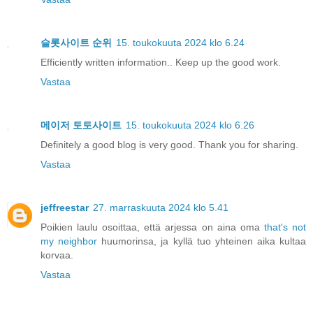
슬롯사이트 순위
15. toukokuuta 2024 klo 6.24
Efficiently written information.. Keep up the good work.
Vastaa
메이저 토토사이트
15. toukokuuta 2024 klo 6.26
Definitely a good blog is very good. Thank you for sharing.
Vastaa
jeffreestar
27. marraskuuta 2024 klo 5.41
Poikien laulu osoittaa, että arjessa on aina oma
that's not
my neighbor
huumorinsa, ja kyllä tuo yhteinen aika kultaa
korvaa.
Vastaa