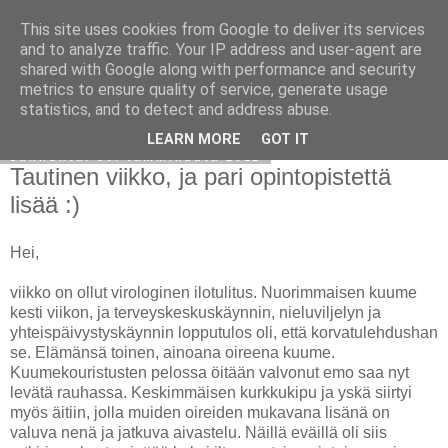
This site uses cookies from Google to deliver its services
Avoin blogiskelija
and to analyze traffic. Your IP address and user-agent are
shared with Google along with performance and security
metrics to ensure quality of service, generate usage
statistics, and to detect and address abuse.
▼
LEARN MORE
GOT IT
sunnuntai 30. tammikuuta 2011
Tautinen viikko, ja pari opintopistettä
lisää :)
Hei,
viikko on ollut virologinen ilotulitus. Nuorimmaisen kuume
kesti viikon, ja terveyskeskuskäynnin, nieluviljelyn ja
yhteispäivystyskäynnin lopputulos oli, että korvatulehdushan
se. Elämänsä toinen, ainoana oireena kuume.
Kuumekouristusten pelossa öitään valvonut emo saa nyt
levätä rauhassa. Keskimmäisen kurkkukipu ja yskä siirtyi
myös äitiin, jolla muiden oireiden mukavana lisänä on
valuva nenä ja jatkuva aivastelu. Näillä eväillä oli siis