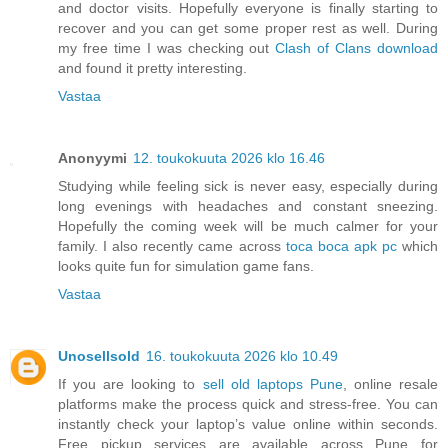
and doctor visits. Hopefully everyone is finally starting to
recover and you can get some proper rest as well. During
my free time I was checking out
Clash of Clans download
and found it pretty interesting.
Vastaa
Anonyymi
12. toukokuuta 2026 klo 16.46
Studying while feeling sick is never easy, especially during
long evenings with headaches and constant sneezing.
Hopefully the coming week will be much calmer for your
family. I also recently came across
toca boca apk pc
which
looks quite fun for simulation game fans.
Vastaa
Unosellsold
16. toukokuuta 2026 klo 10.49
If you are looking to
sell old laptops Pune
, online resale
platforms make the process quick and stress-free. You can
instantly check your laptop’s value online within seconds.
Free pickup services are available across Pune for