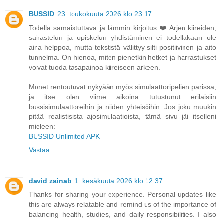
BUSSID
23. toukokuuta 2026 klo 23.17
Todella samaistuttava ja lämmin kirjoitus ❤️ Arjen kiireiden,
sairastelun ja opiskelun yhdistäminen ei todellakaan ole
aina helppoa, mutta tekstistä välittyy silti positiivinen ja aito
tunnelma. On hienoa, miten pienetkin hetket ja harrastukset
voivat tuoda tasapainoa kiireiseen arkeen.
Monet rentoutuvat nykyään myös simulaattoripelien parissa,
ja itse olen viime aikoina tutustunut erilaisiin
bussisimulaattoreihin ja niiden yhteisöihin. Jos joku muukin
pitää realistisista ajosimulaatioista, tämä sivu jäi itselleni
mieleen:
BUSSID Unlimited APK
Vastaa
david zainab
1. kesäkuuta 2026 klo 12.37
Thanks for sharing your experience. Personal updates like
this are always relatable and remind us of the importance of
balancing health, studies, and daily responsibilities. I also