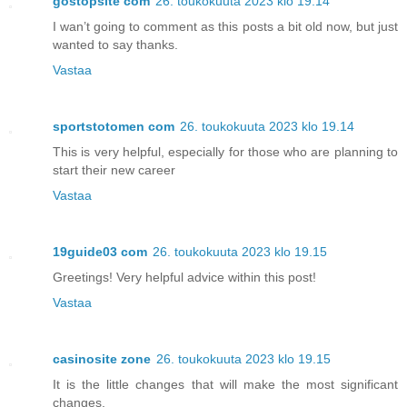
gostopsite com
26. toukokuuta 2023 klo 19.14
I wan’t going to comment as this posts a bit old now, but just
wanted to say thanks.
Vastaa
sportstotomen com
26. toukokuuta 2023 klo 19.14
This is very helpful, especially for those who are planning to
start their new career
Vastaa
19guide03 com
26. toukokuuta 2023 klo 19.15
Greetings! Very helpful advice within this post!
Vastaa
casinosite zone
26. toukokuuta 2023 klo 19.15
It is the little changes that will make the most significant
changes.