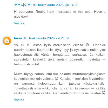
토토사이트
16. toukokuuta 2026 klo 14.35
Hi everyone, Really I am impressed to this post. Have a
nice day!
Vastaa
luisa
16. toukokuuta 2026 klo 21.51
Voi ei, kuulostaa kyllä melkoiselta viikolta 😅 Onneksi
nuorimmaisen kuumeelle löytyi syy ja nyt saa ainakin yksi
huolestunut äiti vähän hengähtää rauhassa. Ja kaiken
sairastelun keskellä vielä ruotsin opinnotkin hoidettu —
hatunnosto siitä!
Mutta täytyy sanoa, että tuo palaute mummopsykologiasta
kuulostaa melkein voitolta 😀 Kultaisen keskitien löytäminen
on varmasti helpompaa kuin jatkuva käsitekarttailu.
Toivottavasti ensi viikko olisi jo vähän kevyempi — vaikka
välillä rentoutuen vaikka
Bus Simulator Indonesia
pelaten 🚍
Vastaa