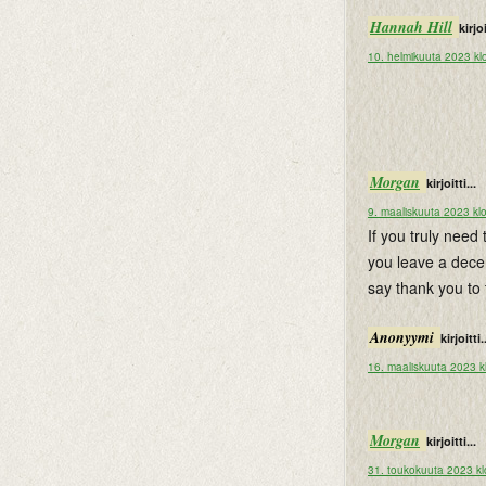
Hannah Hill
kirjoi
10. helmikuuta 2023 kl
Morgan
kirjoitti...
9. maaliskuuta 2023 kl
If you truly need
you leave a decen
say thank you to
Anonyymi
kirjoitti.
16. maaliskuuta 2023 k
Morgan
kirjoitti...
31. toukokuuta 2023 kl