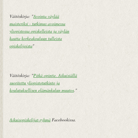
pi
vi
Väitöskirja: "
Avointa väylää
e
maisteriksi - tutkimus avoimessa
st
yliopistossa opiskelleista ja väylän
i
kautta korkeakouluun tulleista
opiskelijoista
"
Väitöskirja: "
Pitkä opintie. Aikuisiällä
suoritettu yliopistotutkinto ja
koulutuksellisen elämänkulun muutos
."
Aikuisopiskelijat-ryhmä
Facebookissa.