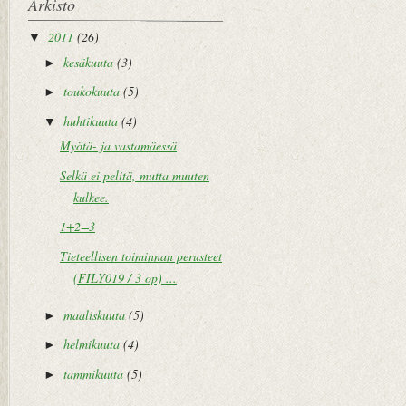
Arkisto
2011
(26)
▼
kesäkuuta
(3)
►
toukokuuta
(5)
►
huhtikuuta
(4)
▼
Myötä- ja vastamäessä
Selkä ei pelitä, mutta muuten
kulkee.
1+2=3
Tieteellisen toiminnan perusteet
(FILY019 / 3 op) ...
maaliskuuta
(5)
►
helmikuuta
(4)
►
tammikuuta
(5)
►