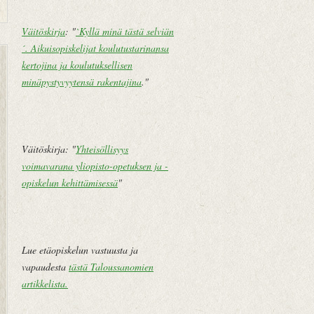
Väitöskirja
: "
`Kyllä minä tästä selviän
´. Aikuisopiskelijat koulutustarinansa
U
E
kertojina ja koulutuksellisen
u
t
minäpystyvyytensä rakentajina
."
d
u
e
s
m
i
pi
v
Väitöskirja: "
Yhteisöllisyys
te
u
voimavarana yliopisto-opetuksen ja -
k
opiskelun kehittämisessä
"
st
i
V
a
Lue etäopiskelun vastuusta ja
n
vapaudesta
tästä Taloussanomien
h
artikkelista
.
e
m