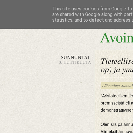
This site uses cookies from Google to d
are shared with Google along with perf
statistics, and to detect and address 
Avoin
SUNNUNTAI
Tieteelli
3. HUHTIKUUTA
op) ja y
Lähettänyt
Sanna
"Aristoteelisen 
premisseistä eli 
demonstratiivinen
Olen siis palannu
Viimeksihän uuvu