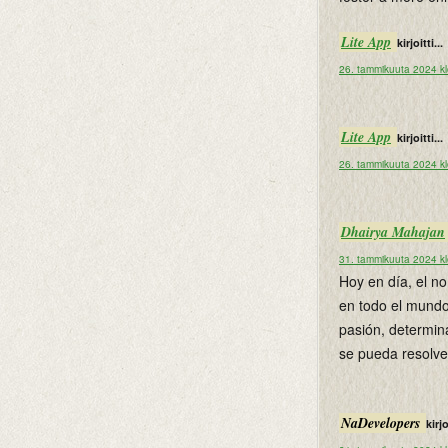
Lite App
kirjoitti...
26. tammikuuta 2024 k
Lite App
kirjoitti...
26. tammikuuta 2024 k
Dhairya Mahajan
31. tammikuuta 2024 k
Hoy en día, el 
en todo el mundo
pasión, determin
se pueda resolve
NaDevelopers
kirjo