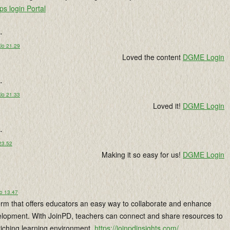
ps login Portal
..
lo 21.29
Loved the content
DGME Login
..
lo 21.33
Loved it!
DGME Login
..
 23.52
Making it so easy for us!
DGME Login
lo 13.47
form that offers educators an easy way to collaborate and enhance
elopment. With JoinPD, teachers can connect and share resources to
riching learning environment.
https://joinpdinsights.com/