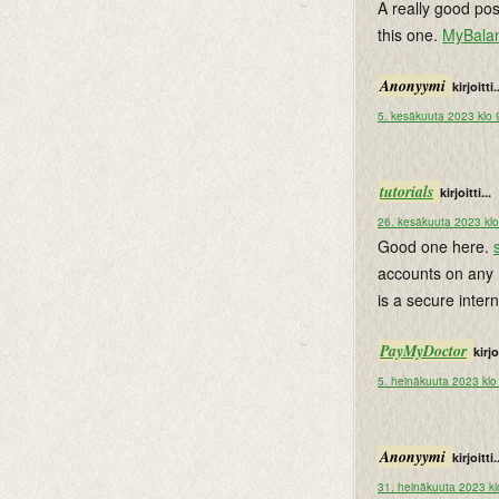
A really good pos
this one.
MyBala
Anonyymi
kirjoitti.
5. kesäkuuta 2023 klo 
tutorials
kirjoitti...
26. kesäkuuta 2023 kl
Good one here.
accounts on any 
is a secure inte
PayMyDoctor
kirjoi
5. heinäkuuta 2023 klo
Anonyymi
kirjoitti.
31. heinäkuuta 2023 kl