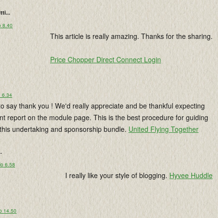
tti...
o 8.40
This article is really amazing. Thanks for the sharing.
Price Chopper Direct Connect Login
o 6.34
 to say thank you ! We'd really appreciate and be thankful expecting
t report on the module page. This is the best procedure for guiding
 this undertaking and sponsorship bundle.
United Flying Together
..
lo 6.58
I really like your style of blogging.
Hyvee Huddle
o 14.50