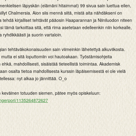
enkielisen läpyskän (elämäni hitaimmat) 99 sivua sain luettua eilen,
illyt Chalmersia. Aion siis mennä siitä, mistä aita nähdäkseni on
 ja tehdä kirjalliset tehtävät pääosin Haaparannan ja Niiniluodon niteen
i tämä tarkoittaa sitä, että rima asetetaan edelleenkin niin korkealle,
aa ryhdikkäästi ja suorin vartaloin.
gian tehtäväkokonaisuuden sain viimeinkin lähetettyä alkuviikosta.
mutta ei sitä loputtomiin voi hautoakaan. Työstämisohjeita
 ehkä, mahdollisesti, sisäistää tieteellistä toimintaa. Akademisk
an osalta tietoa mahdollisesta kurssin läpäisemisestä ei ole vielä
otellessa: nyt alkaa jo jännittää. O_o
n keväinen totuuden siemen, pätee myös opiskeluun:
/fingerpori/1135264872627