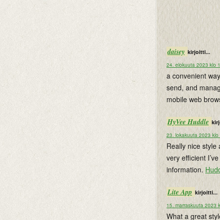
daisey
kirjoitti...
24. elokuuta 2023 klo 
a convenient way
send, and manage
mobile web brow
HyVee Huddle
kirj
23. lokakuuta 2023 klo
Really nice style 
very efficient I’
information.
Hudd
Lite App
kirjoitti...
15. marraskuuta 2023 k
What a great styl