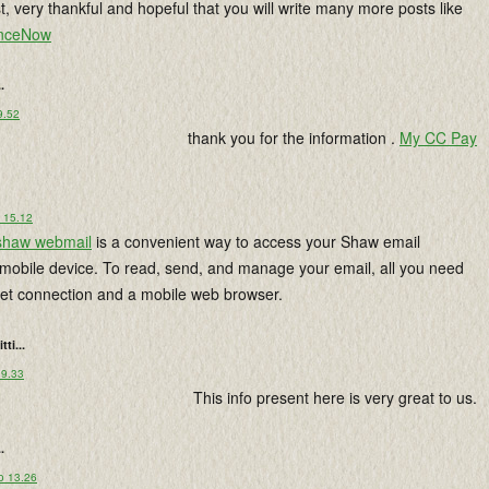
t, very thankful and hopeful that you will write many more posts like
nceNow
..
9.52
thank you for the information .
My CC Pay
o 15.12
shaw webmail
is a convenient way to access your Shaw email
mobile device. To read, send, and manage your email, all you need
rnet connection and a mobile web browser.
tti...
 9.33
This info present here is very great to us.
..
o 13.26