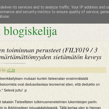
eliver its services and to analyze traffic. Your IP address and 
ormance and security metrics to ensure quality of service, gen
abuse.
 blogiskelija
sen toiminnan perusteet (FILY019 / 3
mmärtämättömyyden sietämätön keveys
K
klo
17.58
tieteenkäsityksen mukaan kunkin tieteenalan ensimmäisistä
aksioomista ovat dedusoitavissa teoreemat siten, että deduktio on
." Selevä juttu! :p
t takaisin Tieteellisten tutkimusmenetelmien lukemistojen pariin.
in jo Arkhimedeen totuuskäsityksestä. Tällä kertaa olen jo hieman