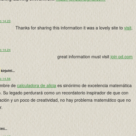
lo 14.23
Thanks for sharing this information it was a lovely site to
visit
.
lo 14.24
great information must visit
join pd.com
kirjoitti...
lo 14.56
nombre de
calculadora de alicia
es sinónimo de excelencia matemática
. Su legado perdurará como un recordatorio inspirador de que con
ación y un poco de creatividad, no hay problema matemático que no
r.
itti...