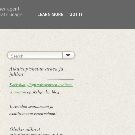
user-agent
erate usage
LEARN MORE
GOT IT
ETUSIVU
Aikuisopiskelun arkea ja
juhlaa
Kokkolan yliopistokeskuksen avoimen
yliopiston
opiskelijoiden blogi.
Tervetuloa seuraamaan ja
osallistumaan keskusteluun!
Oletko nähnyt
yliopistokeskuksen aulan