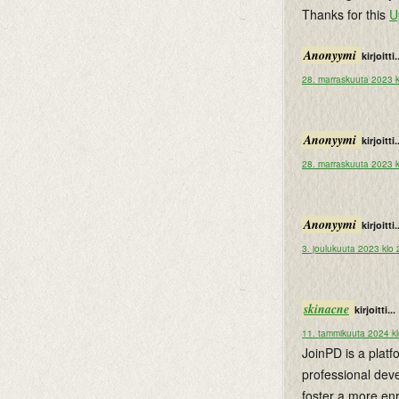
Thanks for this
U
Anonyymi
kirjoitti.
28. marraskuuta 2023 k
Anonyymi
kirjoitti.
28. marraskuuta 2023 k
Anonyymi
kirjoitti.
3. joulukuuta 2023 klo
skinacne
kirjoitti...
11. tammikuuta 2024 k
JoinPD is a plat
professional dev
foster a more en