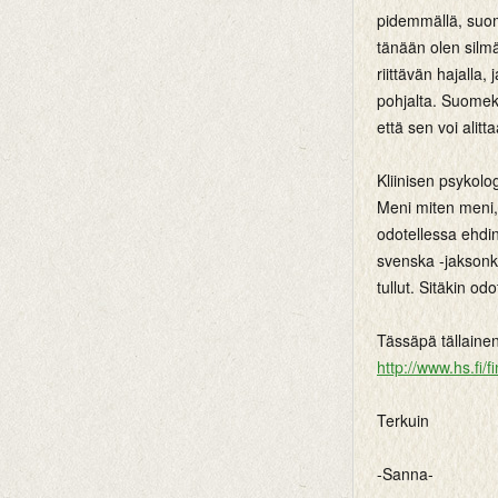
pidemmällä, suom
tänään olen silmä
riittävän hajalla,
pohjalta. Suomeks
että sen voi alitt
Kliinisen psykolo
Meni miten meni, 
odotellessa ehdin
svenska -jaksonka
tullut. Sitäkin od
Tässäpä tällaine
http://www.hs.fi
Terkuin
-Sanna-