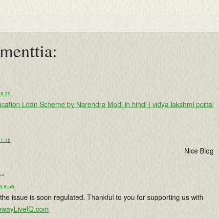
menttia:
20.22
cation Loan Scheme by Narendra Modi in hindi | vidya lakshmi portal
11.16
Nice Blog
...
o 8.56
the issue is soon regulated. Thankful to you for supporting us with
bwayLiveIQ.com