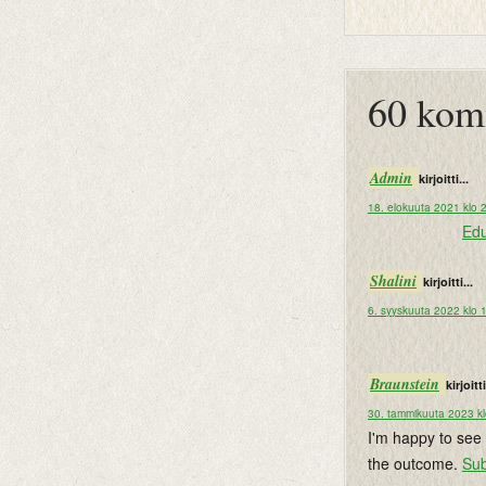
btemplates
60 kom
Admin
kirjoitti...
18. elokuuta 2021 klo 
Edu
Shalini
kirjoitti...
6. syyskuuta 2022 klo 
Braunstein
kirjoitti
30. tammikuuta 2023 kl
I'm happy to see 
the outcome.
Su