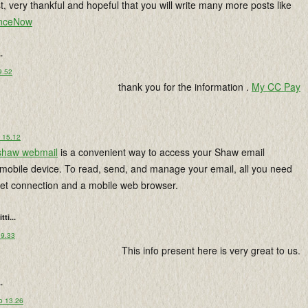
t, very thankful and hopeful that you will write many more posts like
nceNow
..
9.52
thank you for the information .
My CC Pay
o 15.12
shaw webmail
is a convenient way to access your Shaw email
mobile device. To read, send, and manage your email, all you need
rnet connection and a mobile web browser.
tti...
 9.33
This info present here is very great to us.
..
o 13.26