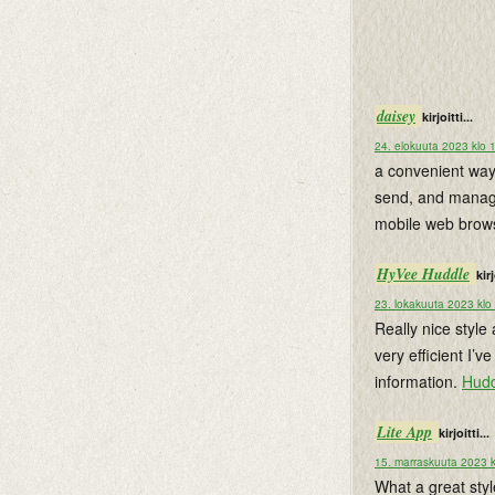
daisey
kirjoitti...
24. elokuuta 2023 klo 
a convenient way
send, and manage
mobile web brow
HyVee Huddle
kirj
23. lokakuuta 2023 klo
Really nice style 
very efficient I’
information.
Hudd
Lite App
kirjoitti...
15. marraskuuta 2023 k
What a great styl