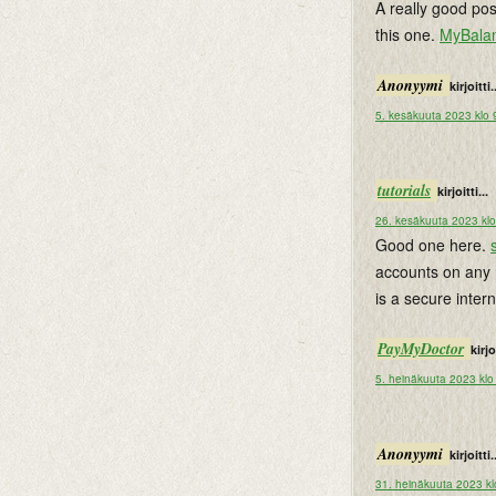
A really good pos
this one.
MyBala
Anonyymi
kirjoitti.
5. kesäkuuta 2023 klo 
tutorials
kirjoitti...
26. kesäkuuta 2023 kl
Good one here.
accounts on any 
is a secure inte
PayMyDoctor
kirjoi
5. heinäkuuta 2023 klo
Anonyymi
kirjoitti.
31. heinäkuuta 2023 kl