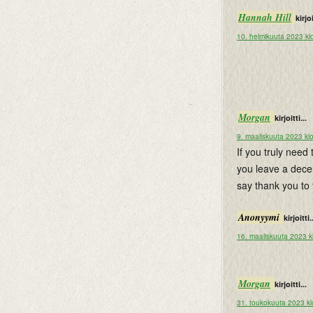
Hannah Hill
kirjoi
10. helmikuuta 2023 kl
Morgan
kirjoitti...
9. maaliskuuta 2023 kl
If you truly need
you leave a decen
say thank you to
Anonyymi
kirjoitti.
16. maaliskuuta 2023 k
Morgan
kirjoitti...
31. toukokuuta 2023 kl