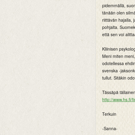
pidemmällä, suom
tänään olen silmä
riittävän hajalla,
pohjalta. Suomeks
että sen voi alitt
Kliinisen psykolo
Meni miten meni, 
odotellessa ehdin
svenska -jaksonka
tullut. Sitäkin od
Tässäpä tällaine
http://www.hs.fi
Terkuin
-Sanna-