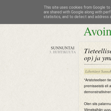
This site uses cookies from Google to d
are shared with Google along with perf
statistics, and to detect and address 
Avoin
SUNNUNTAI
Tieteelli
3. HUHTIKUUTA
op) ja y
Lähettänyt
Sanna
"Aristoteelisen 
premisseistä eli 
demonstratiivinen
Olen siis palannu
Viimeksihän uuvu