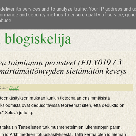
eliver its services and to analyze traffic. Your IP address and 
ormance and security metrics to ensure quality of service, gen
abuse.
 blogiskelija
sen toiminnan perusteet (FILY019 / 3
mmärtämättömyyden sietämätön keveys
K
klo
17.58
tieteenkäsityksen mukaan kunkin tieteenalan ensimmäisistä
aksioomista ovat dedusoitavissa teoreemat siten, että deduktio on
." Selevä juttu! :p
t takaisin Tieteellisten tutkimusmenetelmien lukemistojen pariin.
in jo Arkhimedeen totuuskäsityksestä. Tällä kertaa olen jo hieman