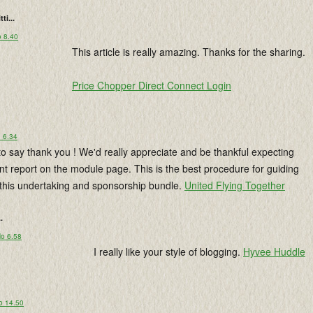
tti...
o 8.40
This article is really amazing. Thanks for the sharing.
Price Chopper Direct Connect Login
o 6.34
 to say thank you ! We'd really appreciate and be thankful expecting
t report on the module page. This is the best procedure for guiding
 this undertaking and sponsorship bundle.
United Flying Together
..
lo 6.58
I really like your style of blogging.
Hyvee Huddle
o 14.50