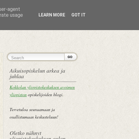
user-agent
erate usage
LEARN MORE
GOT IT
ETUSIVU
Aikuisopiskelun arkea ja
juhlaa
Kokkolan yliopistokeskuksen avoimen
yliopiston
opiskelijoiden blogi.
Tervetuloa seuraamaan ja
osallistumaan keskusteluun!
Oletko nähnyt
yliopistokeskuksen aulan