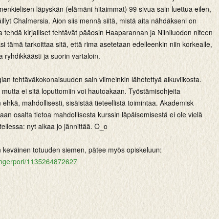
enkielisen läpyskän (elämäni hitaimmat) 99 sivua sain luettua eilen,
illyt Chalmersia. Aion siis mennä siitä, mistä aita nähdäkseni on
 ja tehdä kirjalliset tehtävät pääosin Haaparannan ja Niiniluodon niteen
i tämä tarkoittaa sitä, että rima asetetaan edelleenkin niin korkealle,
aa ryhdikkäästi ja suorin vartaloin.
gian tehtäväkokonaisuuden sain viimeinkin lähetettyä alkuviikosta.
mutta ei sitä loputtomiin voi hautoakaan. Työstämisohjeita
 ehkä, mahdollisesti, sisäistää tieteellistä toimintaa. Akademisk
an osalta tietoa mahdollisesta kurssin läpäisemisestä ei ole vielä
otellessa: nyt alkaa jo jännittää. O_o
n keväinen totuuden siemen, pätee myös opiskeluun:
/fingerpori/1135264872627