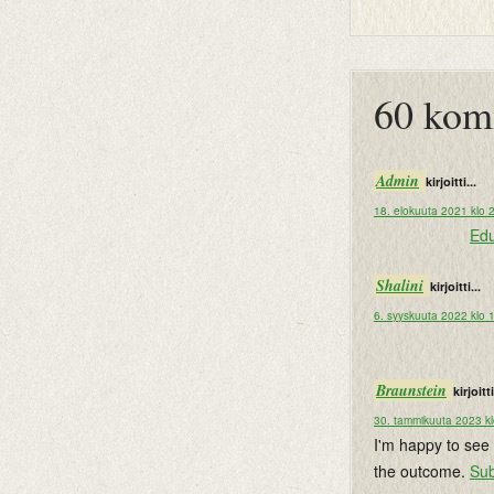
btemplates
60 kom
Admin
kirjoitti...
18. elokuuta 2021 klo 
Edu
Shalini
kirjoitti...
6. syyskuuta 2022 klo 
Braunstein
kirjoitti
30. tammikuuta 2023 kl
I'm happy to see 
the outcome.
Su