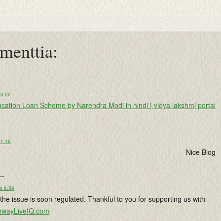
menttia:
20.22
cation Loan Scheme by Narendra Modi in hindi | vidya lakshmi portal
11.16
Nice Blog
...
o 8.56
the issue is soon regulated. Thankful to you for supporting us with
bwayLiveIQ.com