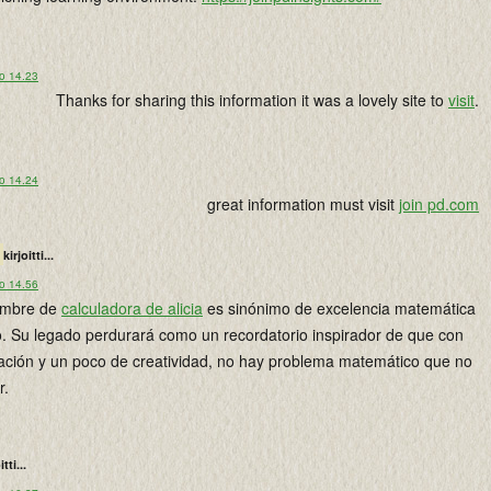
lo 14.23
Thanks for sharing this information it was a lovely site to
visit
.
lo 14.24
great information must visit
join pd.com
kirjoitti...
lo 14.56
nombre de
calculadora de alicia
es sinónimo de excelencia matemática
. Su legado perdurará como un recordatorio inspirador de que con
ación y un poco de creatividad, no hay problema matemático que no
r.
itti...