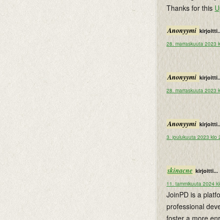
Thanks for this
U
Anonyymi
kirjoitti.
28. marraskuuta 2023 k
Anonyymi
kirjoitti.
28. marraskuuta 2023 k
Anonyymi
kirjoitti.
3. joulukuuta 2023 klo
skinacne
kirjoitti...
11. tammikuuta 2024 k
JoinPD is a plat
professional dev
foster a more en