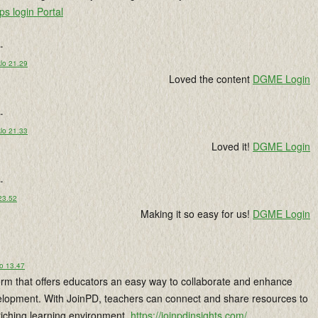
ps login Portal
..
lo 21.29
Loved the content
DGME Login
..
lo 21.33
Loved it!
DGME Login
..
 23.52
Making it so easy for us!
DGME Login
lo 13.47
form that offers educators an easy way to collaborate and enhance
elopment. With JoinPD, teachers can connect and share resources to
riching learning environment.
https://joinpdinsights.com/