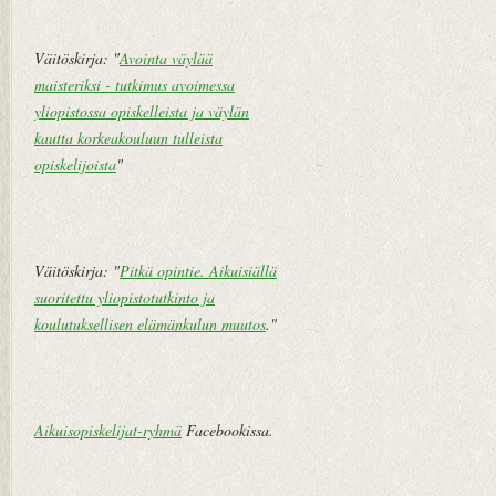
pi
vi
Väitöskirja: "
Avointa väylää
e
maisteriksi - tutkimus avoimessa
st
yliopistossa opiskelleista ja väylän
i
kautta korkeakouluun tulleista
opiskelijoista
"
Väitöskirja: "
Pitkä opintie. Aikuisiällä
suoritettu yliopistotutkinto ja
koulutuksellisen elämänkulun muutos
."
Aikuisopiskelijat-ryhmä
Facebookissa.