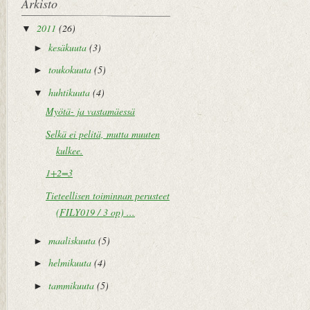
Arkisto
2011
(26)
▼
kesäkuuta
(3)
►
toukokuuta
(5)
►
huhtikuuta
(4)
▼
Myötä- ja vastamäessä
Selkä ei pelitä, mutta muuten
kulkee.
1+2=3
Tieteellisen toiminnan perusteet
(FILY019 / 3 op) ...
maaliskuuta
(5)
►
helmikuuta
(4)
►
tammikuuta
(5)
►