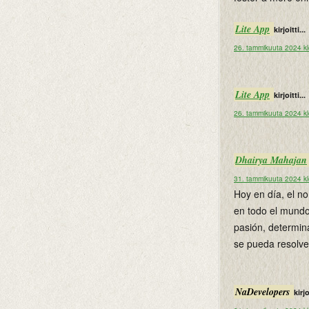
Lite App
kirjoitti...
26. tammikuuta 2024 k
Lite App
kirjoitti...
26. tammikuuta 2024 k
Dhairya Mahajan
31. tammikuuta 2024 k
Hoy en día, el 
en todo el mundo
pasión, determin
se pueda resolve
NaDevelopers
kirjo