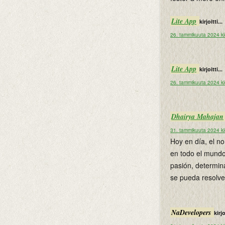
Lite App
kirjoitti...
26. tammikuuta 2024 k
Lite App
kirjoitti...
26. tammikuuta 2024 k
Dhairya Mahajan
31. tammikuuta 2024 k
Hoy en día, el 
en todo el mundo
pasión, determin
se pueda resolve
NaDevelopers
kirjo