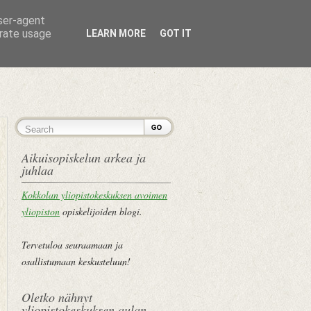
user-agent
erate usage
LEARN MORE
GOT IT
ETUSIVU
Aikuisopiskelun arkea ja
juhlaa
Kokkolan yliopistokeskuksen avoimen
yliopiston
opiskelijoiden blogi.
Tervetuloa seuraamaan ja
osallistumaan keskusteluun!
Oletko nähnyt
yliopistokeskuksen aulan