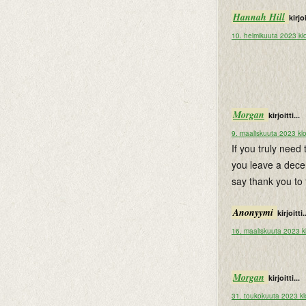
Hannah Hill
kirjoi
10. helmikuuta 2023 kl
Morgan
kirjoitti...
9. maaliskuuta 2023 kl
If you truly need
you leave a decen
say thank you to
Anonyymi
kirjoitti.
16. maaliskuuta 2023 k
Morgan
kirjoitti...
31. toukokuuta 2023 kl