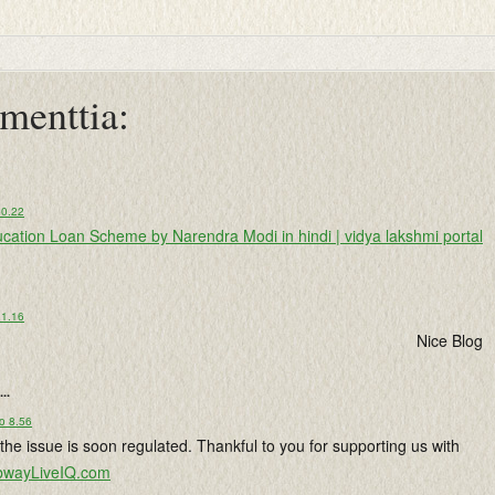
menttia:
20.22
cation Loan Scheme by Narendra Modi in hindi | vidya lakshmi portal
11.16
Nice Blog
...
o 8.56
the issue is soon regulated. Thankful to you for supporting us with
bwayLiveIQ.com