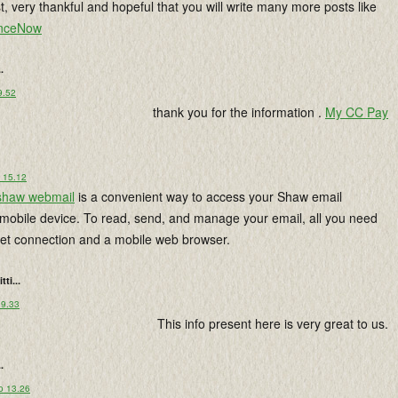
t, very thankful and hopeful that you will write many more posts like
nceNow
..
9.52
thank you for the information .
My CC Pay
o 15.12
shaw webmail
is a convenient way to access your Shaw email
mobile device. To read, send, and manage your email, all you need
rnet connection and a mobile web browser.
tti...
 9.33
This info present here is very great to us.
..
o 13.26