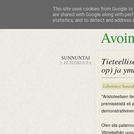
This site uses cookies from Google to d
are shared with Google along with perf
statistics, and to detect and address 
Avoin
SUNNUNTAI
Tieteelli
3. HUHTIKUUTA
op) ja y
Lähettänyt
Sanna
"Aristoteelisen 
premisseistä eli 
demonstratiivinen
Olen siis palannu
Viimeksihän uuvu