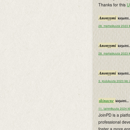
Thanks for this
U
Anonyymi
kirjoitti.
28. marraskuuta 2023 k
Anonyymi
kirjoitti.
28. marraskuuta 2023 k
Anonyymi
kirjoitti.
3. joulukuuta 2023 klo
skinacne
kirjoitti...
11. tammikuuta 2024 k
JoinPD is a plat
professional dev
foster a more en