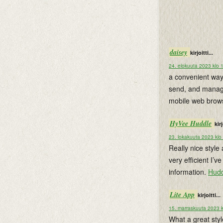
daisey
kirjoitti...
24. elokuuta 2023 klo 
a convenient way
send, and manage
mobile web brow
HyVee Huddle
kirj
23. lokakuuta 2023 klo
Really nice style 
very efficient I’
information.
Hudd
Lite App
kirjoitti...
15. marraskuuta 2023 k
What a great styl