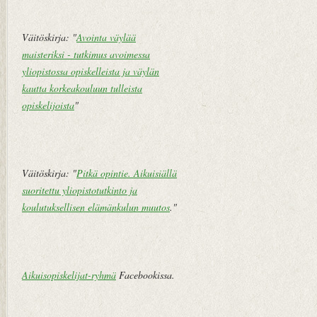
pi
vi
Väitöskirja: "
Avointa väylää
e
maisteriksi - tutkimus avoimessa
st
yliopistossa opiskelleista ja väylän
i
kautta korkeakouluun tulleista
opiskelijoista
"
Väitöskirja: "
Pitkä opintie. Aikuisiällä
suoritettu yliopistotutkinto ja
koulutuksellisen elämänkulun muutos
."
Aikuisopiskelijat-ryhmä
Facebookissa.