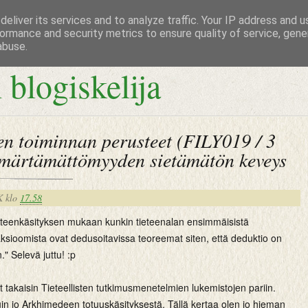
eliver its services and to analyze traffic. Your IP address and 
ormance and security metrics to ensure quality of service, gen
abuse.
 blogiskelija
sen toiminnan perusteet (FILY019 / 3
mmärtämättömyyden sietämätön keveys
K
klo
17.58
tieteenkäsityksen mukaan kunkin tieteenalan ensimmäisistä
aksioomista ovat dedusoitavissa teoreemat siten, että deduktio on
." Selevä juttu! :p
t takaisin Tieteellisten tutkimusmenetelmien lukemistojen pariin.
in jo Arkhimedeen totuuskäsityksestä. Tällä kertaa olen jo hieman