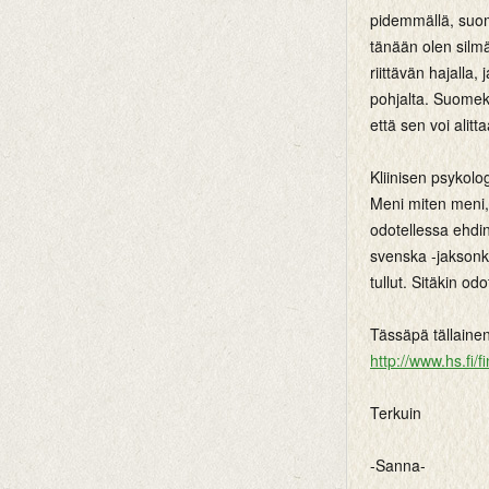
pidemmällä, suom
tänään olen silmä
riittävän hajalla,
pohjalta. Suomeks
että sen voi alitt
Kliinisen psykolo
Meni miten meni, 
odotellessa ehdin
svenska -jaksonka
tullut. Sitäkin od
Tässäpä tällaine
http://www.hs.fi
Terkuin
-Sanna-