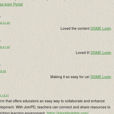
ps login Portal
..
lo 21.29
Loved the content
DGME Login
..
lo 21.33
Loved it!
DGME Login
..
 23.52
Making it so easy for us!
DGME Login
lo 13.47
form that offers educators an easy way to collaborate and enhance
elopment. With JoinPD, teachers can connect and share resources to
riching learning environment.
https://joinpdinsights.com/