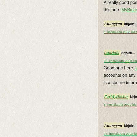
A really good pos
this one.
MyBala
Anonyymi
kirjoitti.
5. kesäkuuta 2023 klo 
tutorials
kirjoitti...
26. kesäkuuta 2023 kl
Good one here.
accounts on any 
is a secure inte
PayMyDoctor
kirjoi
5. heinäkuuta 2023 klo
Anonyymi
kirjoitti.
31. heinäkuuta 2023 kl