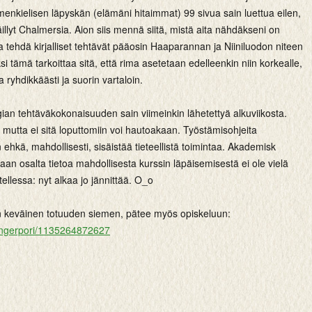
enkielisen läpyskän (elämäni hitaimmat) 99 sivua sain luettua eilen,
illyt Chalmersia. Aion siis mennä siitä, mistä aita nähdäkseni on
 ja tehdä kirjalliset tehtävät pääosin Haaparannan ja Niiniluodon niteen
i tämä tarkoittaa sitä, että rima asetetaan edelleenkin niin korkealle,
aa ryhdikkäästi ja suorin vartaloin.
gian tehtäväkokonaisuuden sain viimeinkin lähetettyä alkuviikosta.
mutta ei sitä loputtomiin voi hautoakaan. Työstämisohjeita
 ehkä, mahdollisesti, sisäistää tieteellistä toimintaa. Akademisk
an osalta tietoa mahdollisesta kurssin läpäisemisestä ei ole vielä
otellessa: nyt alkaa jo jännittää. O_o
n keväinen totuuden siemen, pätee myös opiskeluun:
/fingerpori/1135264872627