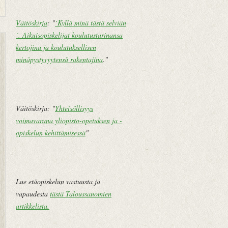
Väitöskirja
: "
`Kyllä minä tästä selviän
´. Aikuisopiskelijat koulutustarinansa
U
E
kertojina ja koulutuksellisen
u
t
minäpystyvyytensä rakentajina
."
d
u
e
s
m
i
pi
v
Väitöskirja: "
Yhteisöllisyys
te
u
voimavarana yliopisto-opetuksen ja -
k
opiskelun kehittämisessä
"
st
i
V
a
Lue etäopiskelun vastuusta ja
n
vapaudesta
tästä Taloussanomien
h
artikkelista
.
e
m