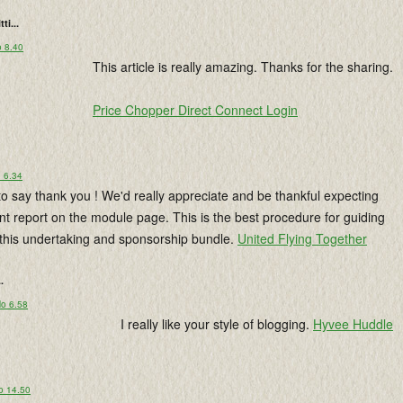
tti...
o 8.40
This article is really amazing. Thanks for the sharing.
Price Chopper Direct Connect Login
o 6.34
 to say thank you ! We'd really appreciate and be thankful expecting
t report on the module page. This is the best procedure for guiding
 this undertaking and sponsorship bundle.
United Flying Together
..
lo 6.58
I really like your style of blogging.
Hyvee Huddle
o 14.50