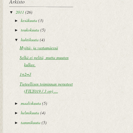
Arkisto
2011
(26)
▼
kesäkuuta
(3)
►
toukokuuta
(5)
►
huhtikuuta
(4)
▼
Myötä- ja vastamäessä
Selkä ei pelitä, mutta muuten
kulkee.
1+2=3
Tieteellisen toiminnan perusteet
(FILY019 / 3 op) ...
maaliskuuta
(5)
►
helmikuuta
(4)
►
tammikuuta
(5)
►