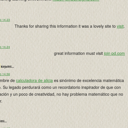
lo 14.23
Thanks for sharing this information it was a lovely site to
visit
.
lo 14.24
great information must visit
join pd.com
kirjoitti...
lo 14.56
nombre de
calculadora de alicia
es sinónimo de excelencia matemática
. Su legado perdurará como un recordatorio inspirador de que con
ación y un poco de creatividad, no hay problema matemático que no
r.
itti...