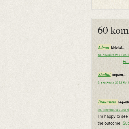
btemplates
60 kom
Admin
kirjoitti...
18. elokuuta 2021 klo 
Edu
Shalini
kirjoitti...
6. syyskuuta 2022 klo 
Braunstein
kirjoitti
30. tammikuuta 2023 kl
I'm happy to see 
the outcome.
Su