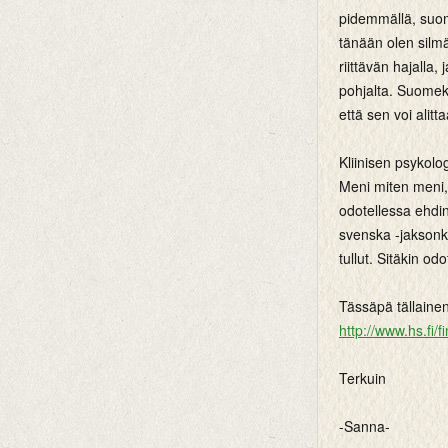
pidemmällä, suom
tänään olen silmä
riittävän hajalla,
pohjalta. Suomeks
että sen voi alitt
Kliinisen psykolo
Meni miten meni, 
odotellessa ehdin
svenska -jaksonka
tullut. Sitäkin od
Tässäpä tällaine
http://www.hs.fi
Terkuin
-Sanna-