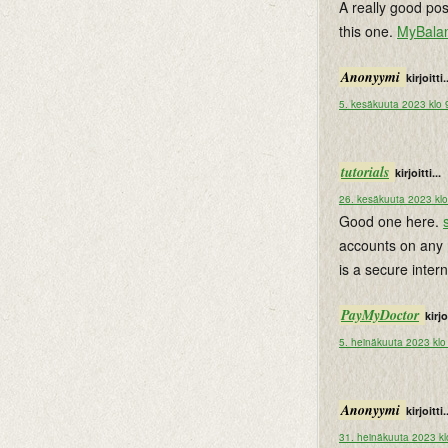
A really good pos
this one.
MyBala
Anonyymi
kirjoitti.
5. kesäkuuta 2023 klo 
tutorials
kirjoitti...
26. kesäkuuta 2023 kl
Good one here.
accounts on any 
is a secure inte
PayMyDoctor
kirjoi
5. heinäkuuta 2023 klo
Anonyymi
kirjoitti.
31. heinäkuuta 2023 kl