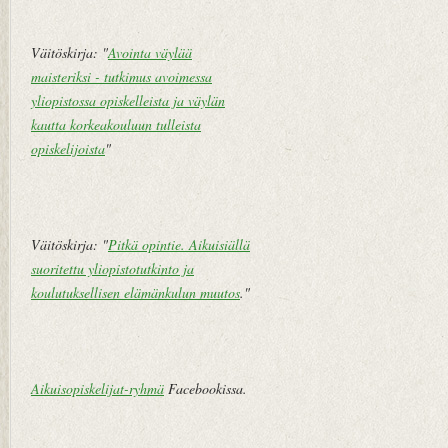
pi
vi
Väitöskirja: "
Avointa väylää
e
maisteriksi - tutkimus avoimessa
st
yliopistossa opiskelleista ja väylän
i
kautta korkeakouluun tulleista
opiskelijoista
"
Väitöskirja: "
Pitkä opintie. Aikuisiällä
suoritettu yliopistotutkinto ja
koulutuksellisen elämänkulun muutos
."
Aikuisopiskelijat-ryhmä
Facebookissa.