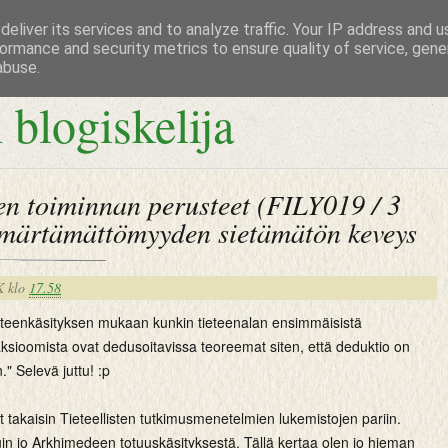
eliver its services and to analyze traffic. Your IP address and 
ormance and security metrics to ensure quality of service, gen
abuse.
 blogiskelija
sen toiminnan perusteet (FILY019 / 3
mmärtämättömyyden sietämätön keveys
K
klo
17.58
tieteenkäsityksen mukaan kunkin tieteenalan ensimmäisistä
aksioomista ovat dedusoitavissa teoreemat siten, että deduktio on
." Selevä juttu! :p
t takaisin Tieteellisten tutkimusmenetelmien lukemistojen pariin.
in jo Arkhimedeen totuuskäsityksestä. Tällä kertaa olen jo hieman