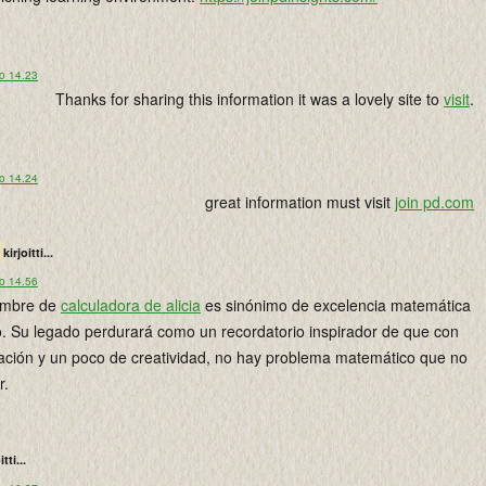
lo 14.23
Thanks for sharing this information it was a lovely site to
visit
.
lo 14.24
great information must visit
join pd.com
kirjoitti...
lo 14.56
nombre de
calculadora de alicia
es sinónimo de excelencia matemática
. Su legado perdurará como un recordatorio inspirador de que con
ación y un poco de creatividad, no hay problema matemático que no
r.
itti...