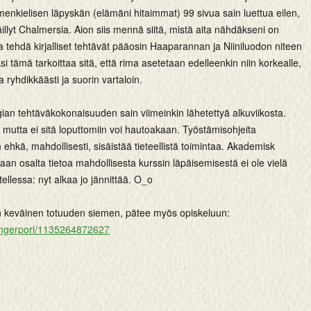
enkielisen läpyskän (elämäni hitaimmat) 99 sivua sain luettua eilen,
illyt Chalmersia. Aion siis mennä siitä, mistä aita nähdäkseni on
 ja tehdä kirjalliset tehtävät pääosin Haaparannan ja Niiniluodon niteen
i tämä tarkoittaa sitä, että rima asetetaan edelleenkin niin korkealle,
aa ryhdikkäästi ja suorin vartaloin.
gian tehtäväkokonaisuuden sain viimeinkin lähetettyä alkuviikosta.
mutta ei sitä loputtomiin voi hautoakaan. Työstämisohjeita
 ehkä, mahdollisesti, sisäistää tieteellistä toimintaa. Akademisk
an osalta tietoa mahdollisesta kurssin läpäisemisestä ei ole vielä
otellessa: nyt alkaa jo jännittää. O_o
n keväinen totuuden siemen, pätee myös opiskeluun:
/fingerpori/1135264872627