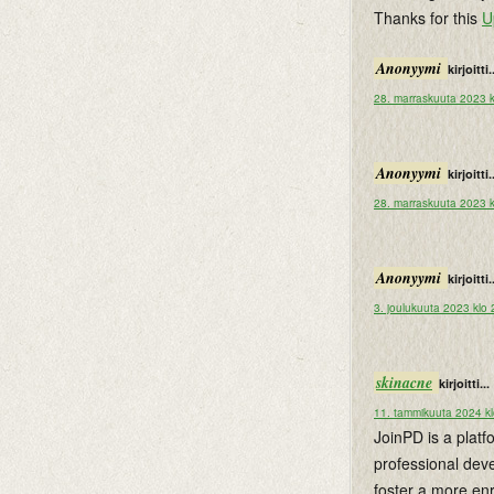
Thanks for this
U
Anonyymi
kirjoitti.
28. marraskuuta 2023 k
Anonyymi
kirjoitti.
28. marraskuuta 2023 k
Anonyymi
kirjoitti.
3. joulukuuta 2023 klo
skinacne
kirjoitti...
11. tammikuuta 2024 k
JoinPD is a plat
professional dev
foster a more en