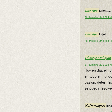
Lite App
kirjoitti...
26. tammikuuta 2024 k
Lite App
kirjoitti...
26. tammikuuta 2024 k
Dhairya Mahajan
31. tammikuuta 2024 k
Hoy en día, el 
en todo el mundo
pasión, determin
se pueda resolve
NaDevelopers
kirjo