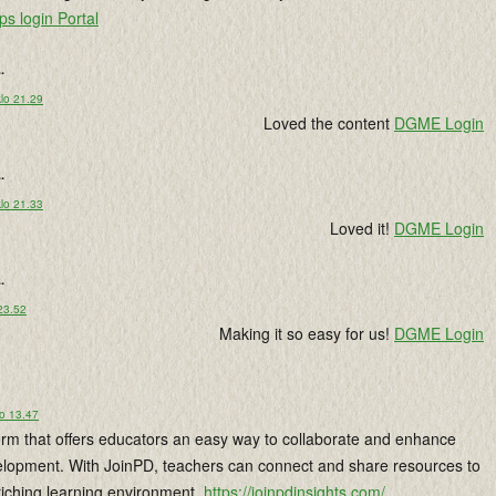
ps login Portal
..
lo 21.29
Loved the content
DGME Login
..
lo 21.33
Loved it!
DGME Login
..
 23.52
Making it so easy for us!
DGME Login
lo 13.47
form that offers educators an easy way to collaborate and enhance
elopment. With JoinPD, teachers can connect and share resources to
riching learning environment.
https://joinpdinsights.com/