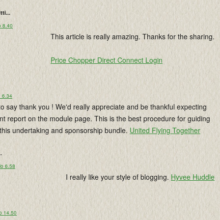
tti...
o 8.40
This article is really amazing. Thanks for the sharing.
Price Chopper Direct Connect Login
o 6.34
 to say thank you ! We'd really appreciate and be thankful expecting
t report on the module page. This is the best procedure for guiding
 this undertaking and sponsorship bundle.
United Flying Together
..
lo 6.58
I really like your style of blogging.
Hyvee Huddle
o 14.50