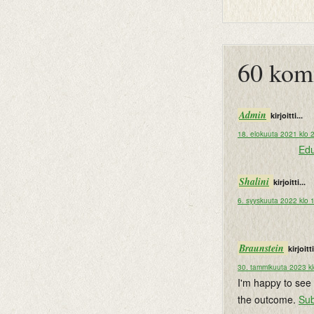
btemplates
60 kom
Admin
kirjoitti...
18. elokuuta 2021 klo 
Edu
Shalini
kirjoitti...
6. syyskuuta 2022 klo 
Braunstein
kirjoitti
30. tammikuuta 2023 kl
I'm happy to see 
the outcome.
Su