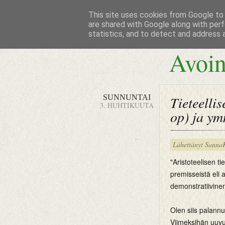
This site uses cookies from Google to d
are shared with Google along with perf
statistics, and to detect and address 
Avoin
SUNNUNTAI
Tieteelli
3. HUHTIKUUTA
op) ja y
Lähettänyt
Sanna
"Aristoteelisen 
premisseistä eli 
demonstratiivinen
Olen siis palannu
Viimeksihän uuvu