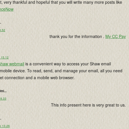
t, very thankful and hopeful that you will write many more posts like
nceNow
..
9.52
thank you for the information .
My CC Pay
o 15.12
shaw webmail
is a convenient way to access your Shaw email
mobile device. To read, send, and manage your email, all you need
rnet connection and a mobile web browser.
tti...
 9.33
This info present here is very great to us.
..
o 13.26