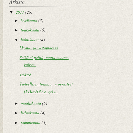
Arkisto
2011
(26)
▼
kesäkuuta
(3)
►
toukokuuta
(5)
►
huhtikuuta
(4)
▼
Myötä- ja vastamäessä
Selkä ei pelitä, mutta muuten
kulkee.
1+2=3
Tieteellisen toiminnan perusteet
(FILY019 / 3 op) ...
maaliskuuta
(5)
►
helmikuuta
(4)
►
tammikuuta
(5)
►