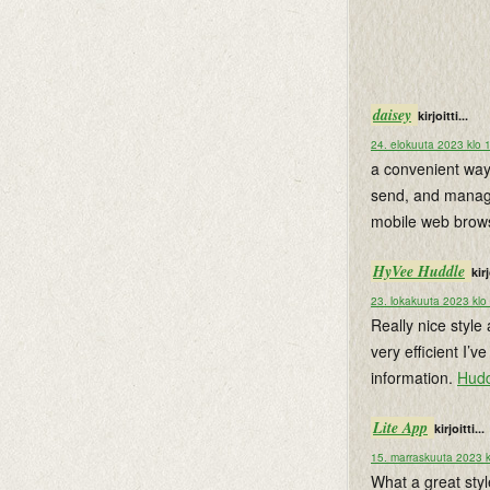
daisey
kirjoitti...
24. elokuuta 2023 klo 
a convenient way
send, and manage
mobile web brow
HyVee Huddle
kirj
23. lokakuuta 2023 klo
Really nice style 
very efficient I’
information.
Hudd
Lite App
kirjoitti...
15. marraskuuta 2023 k
What a great styl