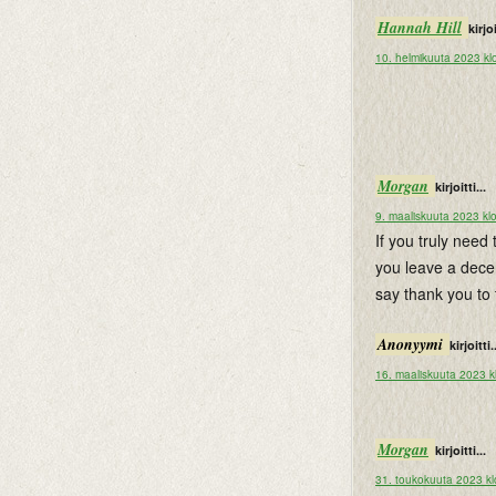
Hannah Hill
kirjoi
10. helmikuuta 2023 kl
Morgan
kirjoitti...
9. maaliskuuta 2023 kl
If you truly need
you leave a decen
say thank you to
Anonyymi
kirjoitti.
16. maaliskuuta 2023 k
Morgan
kirjoitti...
31. toukokuuta 2023 kl