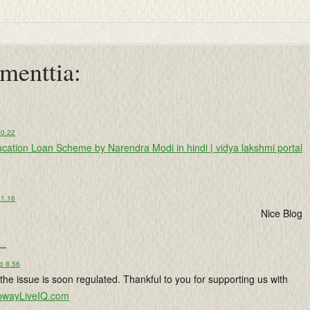
menttia:
20.22
cation Loan Scheme by Narendra Modi in hindi | vidya lakshmi portal
11.16
Nice Blog
...
o 8.56
the issue is soon regulated. Thankful to you for supporting us with
bwayLiveIQ.com