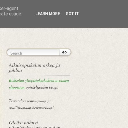
user-agent
erate usage
LEARN MORE
GOT IT
ETUSIVU
Aikuisopiskelun arkea ja
juhlaa
Kokkolan yliopistokeskuksen avoimen
yliopiston
opiskelijoiden blogi.
Tervetuloa seuraamaan ja
osallistumaan keskusteluun!
Oletko nähnyt
yliopistokeskuksen aulan