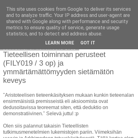
This site uses cookies from Google to deliver its services
Avoin blogiskelija
and to analyze traffic. Your IP address and user-agent are
shared with Google along with performance and security
metrics to ensure quality of service, generate usage
statistics, and to detect and address abuse.
▼
LEARN MORE
GOT IT
sunnuntai 3. huhtikuuta 2011
Tieteellisen toiminnan perusteet
(FILY019 / 3 op) ja
ymmärtämättömyyden sietämätön
keveys
"Aristoteelisen tieteenkäsityksen mukaan kunkin tieteenalan
ensimmäisistä premisseistä eli aksioomista ovat
dedusoitavissa teoreemat siten, että deduktio on
demonstratiivinen." Selevä juttu! :p
Olen siis palannut takaisin Tieteellisten
tutkimusmenetelmien lukemistojen pariin. Viimeksihän