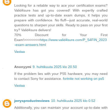
Looking for a reliable way to ace your certification exams?
Valid4sure has got you covered! With expertly crafted
practice tests and up-to-date exam dumps, it helps you
prepare with confidence. No fluff—just accurate, real-world
questions to sharpen your skills. Ready to pass on your first
try? Valid4sure delivers!
70% Discount for Your First
Exam!>>>>>>>>
https://www.valid4sure.com/P_S4FIN_2023
-exam-answers.html
Vastaa
Anonyymi
9. huhtikuuta 2025 klo 20.50
If the problem lies with your PS5 hardware, you may need
to contact Sony for assistance.
fortnite not working on ps5
Vastaa
jerrysproductreviews
10. huhtikuuta 2025 klo 0.52
Additionally, you can maintain your account up-to-date with