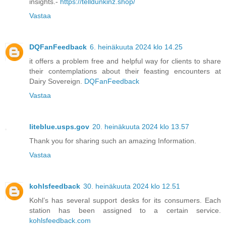
insights.-
https://telldunkinz.shop/
Vastaa
DQFanFeedback
6. heinäkuuta 2024 klo 14.25
it offers a problem free and helpful way for clients to share
their contemplations about their feasting encounters at
Dairy Sovereign.
DQFanFeedback
Vastaa
liteblue.usps.gov
20. heinäkuuta 2024 klo 13.57
Thank you for sharing such an amazing Information.
Vastaa
kohlsfeedback
30. heinäkuuta 2024 klo 12.51
Kohl’s has several support desks for its consumers. Each
station has been assigned to a certain service.
kohlsfeedback.com