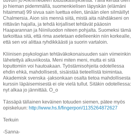
uuvuin jo Arkhimedeen totuuskäsityksestä. Tällä kertaa olen
jo hieman pidemmällä, suomenkielisen läpyskän (elämäni
hitaimmat) 99 sivua sain luettua eilen, tänään olen silmäillyt
Chalmersia. Aion siis mennä siitä, mistä aita nähdäkseni on
riittävän hajalla, ja tehdä kirjalliset tehtävät pääosin
Haaparannan ja Niiniluodon niteen pohjalta. Suomeksi tämä
tarkoittaa sitä, että rima asetetaan edelleenkin niin korkealle,
että sen voi alittaa ryhdikkäästi ja suorin vartaloin.
Kliinisen psykologian tehtäväkokonaisuuden sain viimeinkin
lähetettyä alkuviikosta. Meni miten meni, mutta ei sitä
loputtomiin voi hautoakaan. Työstämisohjeita odotellessa
ehdin ehkä, mahdollisesti, sisäistää tieteellistä toimintaa.
Akademisk svenska -jaksonkaan osalta tietoa mahdollisesta
kurssin läpäisemisestä ei ole vielä tullut. Sitäkin odotellessa:
nyt alkaa jo jännittää. O_o
Tässäpä tällainen keväinen totuuden siemen, pätee myös
opiskeluun:
http://www.hs.fi/fingerpori/1135264872627
Terkuin
-Sanna-