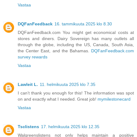
Vastaa
DQFanFeedback
16. tammikuuta 2025 klo 8.30
DQFanFeedback.com You might get economical costs at
stores and diners. Dairy Sovereign has many outlets all
through the globe, including the US, Canada, South Asia,
the Center East, and the Bahamas.
DQFanFeedback.com
survey rewards
Vastaa
Lawleit L.
11. helmikuuta 2025 klo 7.35
I can’t thank you enough for this! The information was spot
on and exactly what I needed. Great job!
mymilestonecard
Vastaa
Tsclistens
17. helmikuuta 2025 klo 12.35
Walgreenslistens not only helps maintain a positive